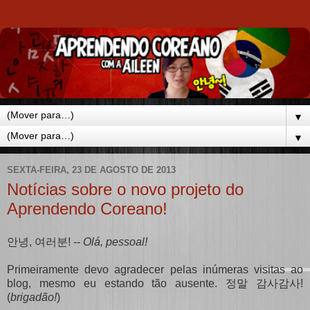
▼
▼
SEXTA-FEIRA, 23 DE AGOSTO DE 2013
Notícias sobre o novo projeto do
Aprendendo Coreano!
안녕, 여러분! --
Olá, pessoal!
Primeiramente devo agradecer pelas inúmeras visitas ao
blog, mesmo eu estando tão ausente. 정말 감사감사!
(
brigadão!
)