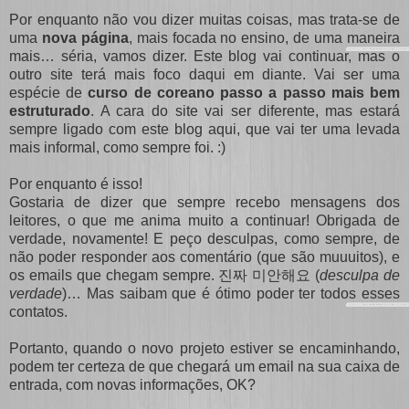
Por enquanto não vou dizer muitas coisas, mas trata-se de
uma
nova página
, mais focada no ensino, de uma maneira
mais… séria, vamos dizer. Este blog vai continuar, mas o
outro site terá mais foco daqui em diante. Vai ser uma
espécie de
curso de coreano passo a passo mais bem
estruturado
. A cara do site vai ser diferente, mas estará
sempre ligado com este blog aqui, que vai ter uma levada
mais informal, como sempre foi. :)
Por enquanto é isso!
Gostaria de dizer que sempre recebo mensagens dos
leitores, o que me anima muito a continuar! Obrigada de
verdade, novamente! E peço desculpas, como sempre, de
não poder responder aos comentário (que são muuuitos), e
os emails que chegam sempre. 진짜 미안해요 (
desculpa de
verdade
)… Mas saibam que é ótimo poder ter todos esses
contatos.
Portanto, quando o novo projeto estiver se encaminhando,
podem ter certeza de que chegará um email na sua caixa de
entrada, com novas informações, OK?