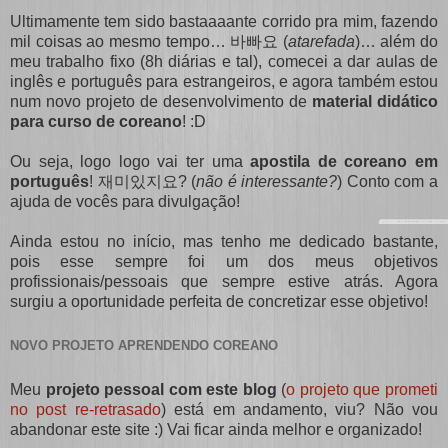
Ultimamente tem sido bastaaaante corrido pra mim, fazendo
mil coisas ao mesmo tempo… 바빠요 (
atarefada
)… além do
meu trabalho fixo (8h diárias e tal), comecei a dar aulas de
inglês e português para estrangeiros, e agora também estou
num novo projeto de desenvolvimento de
material didático
para curso de coreano
! :D
Ou seja, logo logo vai ter uma
apostila de coreano em
português
! 재미있지요? (
não é interessante?
) Conto com a
ajuda de vocês para divulgação!
Ainda estou no início, mas tenho me dedicado bastante,
pois esse sempre foi um dos meus objetivos
profissionais/pessoais que sempre estive atrás. Agora
surgiu a oportunidade perfeita de concretizar esse objetivo!
NOVO PROJETO APRENDENDO COREANO
Meu
projeto pessoal com este blog
(
o projeto que prometi
no post re-retrasado
) está em andamento, viu? Não vou
abandonar este site :) Vai ficar ainda melhor e organizado!