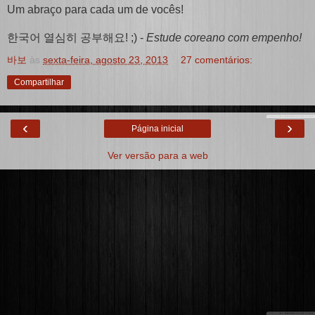
Um abraço para cada um de vocês!
한국어 열심히 공부해요! ;) -
Estude coreano com empenho!
바보
às
sexta-feira, agosto 23, 2013
27 comentários:
Compartilhar
‹
›
Página inicial
Ver versão para a web