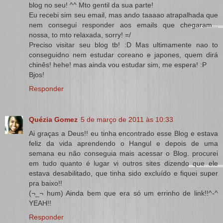
blog no seu! ^^ Mto gentil da sua parte!
Eu recebi sim seu email, mas ando taaaao atrapalhada que
nem consegui responder aos emails que chegaram...
nossa, to mto relaxada, sorry! =/
Preciso visitar seu blog tb! :D Mas ultimamente nao to
conseguidno nem estudar coreano e japones, quem dirá
chinês! hehe! mas ainda vou estudar sim, me espera! :P
Bjos!
Responder
Quézia Gomez
5 de março de 2011 às 10:33
Ai graças a Deus!! eu tinha encontrado esse Blog e estava
feliz da vida aprendendo o Hangul e depois de uma
semana eu não conseguia mais acessar o Blog. procurei
em tudo quanto é lugar vi outros sites dizendo que ele
estava desabilitado, que tinha sido excluído e fiquei super
pra baixo!!
(¬_¬ hum) Ainda bem que era só um errinho de link!!^-^
YEAH!!
Responder