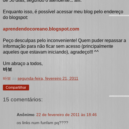
de 50 dias, segundo o atendente... afff.
Enquanto isso, é possível acessar meu blog pelo endereço
do blogspot:
aprendendocoreano.blogspot.com
Peço desculpas pelo inconveniente! Quem puder repassar a
informação para não ficar sem acesso (principalmente
aqueles que estavam iniciando), agradeço!!! ^^
Um abraço a todos,
바보
바보
às
segunda-feira, fevereiro 21, 2011
Compartilhar
15 comentários:
Anônimo
22 de fevereiro de 2011 às 18:46
os links num funfam pq????