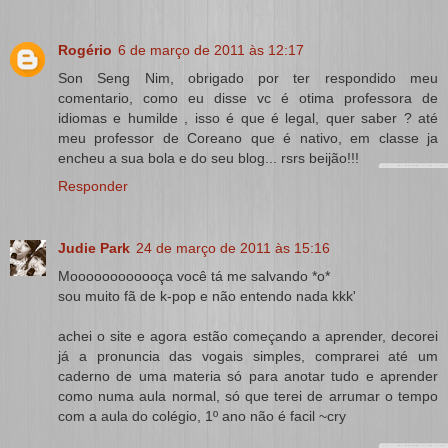
Rogério
6 de março de 2011 às 12:17
Son Seng Nim, obrigado por ter respondido meu
comentario, como eu disse vc é otima professora de
idiomas e humilde , isso é que é legal, quer saber ? até
meu professor de Coreano que é nativo, em classe ja
encheu a sua bola e do seu blog... rsrs beijão!!!
Responder
Judie Park
24 de março de 2011 às 15:16
Moooooooooooça você tá me salvando *o*
sou muito fã de k-pop e não entendo nada kkk'
achei o site e agora estão começando a aprender, decorei
já a pronuncia das vogais simples, comprarei até um
caderno de uma materia só para anotar tudo e aprender
como numa aula normal, só que terei de arrumar o tempo
com a aula do colégio, 1º ano não é facil ~cry