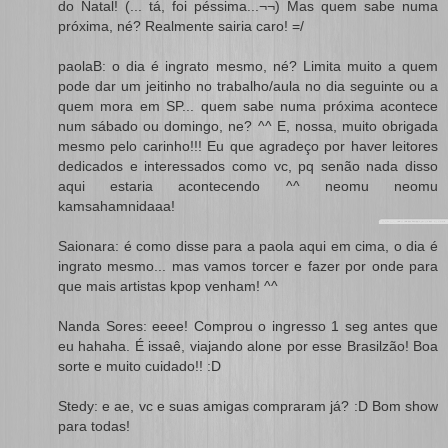
do Natal! (... tá, foi péssima...¬¬) Mas quem sabe numa
próxima, né? Realmente sairia caro! =/
paolaB: o dia é ingrato mesmo, né? Limita muito a quem
pode dar um jeitinho no trabalho/aula no dia seguinte ou a
quem mora em SP... quem sabe numa próxima acontece
num sábado ou domingo, ne? ^^ E, nossa, muito obrigada
mesmo pelo carinho!!! Eu que agradeço por haver leitores
dedicados e interessados como vc, pq senão nada disso
aqui estaria acontecendo ^^ neomu neomu
kamsahamnidaaa!
Saionara: é como disse para a paola aqui em cima, o dia é
ingrato mesmo... mas vamos torcer e fazer por onde para
que mais artistas kpop venham! ^^
Nanda Sores: eeee! Comprou o ingresso 1 seg antes que
eu hahaha. É issaê, viajando alone por esse Brasilzão! Boa
sorte e muito cuidado!! :D
Stedy: e ae, vc e suas amigas compraram já? :D Bom show
para todas!