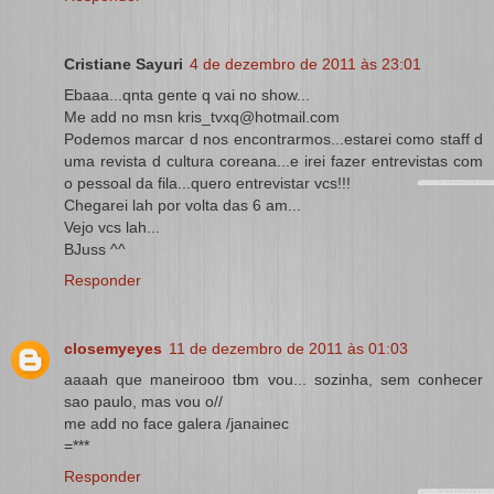
Cristiane Sayuri
4 de dezembro de 2011 às 23:01
Ebaaa...qnta gente q vai no show...
Me add no msn kris_tvxq@hotmail.com
Podemos marcar d nos encontrarmos...estarei como staff d
uma revista d cultura coreana...e irei fazer entrevistas com
o pessoal da fila...quero entrevistar vcs!!!
Chegarei lah por volta das 6 am...
Vejo vcs lah...
BJuss ^^
Responder
closemyeyes
11 de dezembro de 2011 às 01:03
aaaah que maneirooo tbm vou... sozinha, sem conhecer
sao paulo, mas vou o//
me add no face galera /janainec
=***
Responder