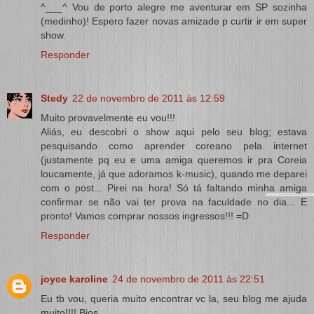
^___^ Vou de porto alegre me aventurar em SP sozinha
(medinho)! Espero fazer novas amizade p curtir ir em super
show.
Responder
Stedy
22 de novembro de 2011 às 12:59
Muito provavelmente eu vou!!!
Aliás, eu descobri o show aqui pelo seu blog; estava
pesquisando como aprender coreano pela internet
(justamente pq eu e uma amiga queremos ir pra Coreia
loucamente, já que adoramos k-music), quando me deparei
com o post... Pirei na hora! Só tá faltando minha amiga
confirmar se não vai ter prova na faculdade no dia... E
pronto! Vamos comprar nossos ingressos!!! =D
Responder
joyce karoline
24 de novembro de 2011 às 22:51
Eu tb vou, queria muito encontrar vc la, seu blog me ajuda
muito!!!! Bjos