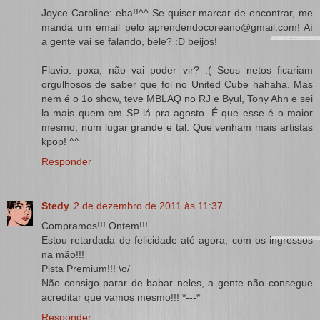
Joyce Caroline: eba!!^^ Se quiser marcar de encontrar, me
manda um email pelo aprendendocoreano@gmail.com! Aí
a gente vai se falando, bele? :D beijos!
Flavio: poxa, não vai poder vir? :( Seus netos ficariam
orgulhosos de saber que foi no United Cube hahaha. Mas
nem é o 1o show, teve MBLAQ no RJ e Byul, Tony Ahn e sei
la mais quem em SP lá pra agosto. É que esse é o maior
mesmo, num lugar grande e tal. Que venham mais artistas
kpop! ^^
Responder
Stedy
2 de dezembro de 2011 às 11:37
Compramos!!! Ontem!!!
Estou retardada de felicidade até agora, com os ingressos
na mão!!!
Pista Premium!!! \o/
Não consigo parar de babar neles, a gente não consegue
acreditar que vamos mesmo!!! *---*
Responder