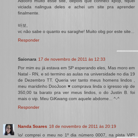
Adooro muito esse site, depois que conheci kpop, fiquei
viciada nalingua deles e achei um site pra aprender
finalmente.
바보,
vc não sabe o quanto eu saraghe! Muito obg por este site...
Responder
Saionara
17 de novembro de 2011 às 12:33
Por mim eu já estava em SP esperando eles, Mas moro em
Natal - RN, e só termino as aulas na universidade no dia 19
de Dezembro TT. Queria ver tanto meus homens lindos ,
meu maridinho DooJoon ♥ comprava linda o igresso vip de
350,00 ta barato pra ver meus lindos, o do Justin B. foi
mais o vip. Meu GiKwang com aquele abdome... ^-^
Responder
Nanda Soares
18 de novembro de 2011 às 20:19
\o/ comprei o meu no 1º dia número 0007, na pista VIP!