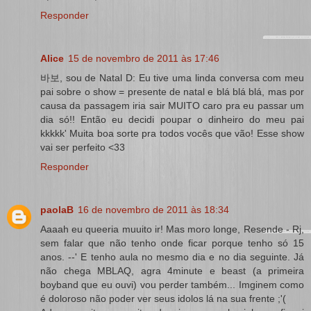
Responder
Alice
15 de novembro de 2011 às 17:46
바보, sou de Natal D: Eu tive uma linda conversa com meu
pai sobre o show = presente de natal e blá blá blá, mas por
causa da passagem iria sair MUITO caro pra eu passar um
dia só!! Então eu decidi poupar o dinheiro do meu pai
kkkkk' Muita boa sorte pra todos vocês que vão! Esse show
vai ser perfeito <33
Responder
paolaB
16 de novembro de 2011 às 18:34
Aaaah eu queeria muuito ir! Mas moro longe, Resende - Rj,
sem falar que não tenho onde ficar porque tenho só 15
anos. --' E tenho aula no mesmo dia e no dia seguinte. Já
não chega MBLAQ, agra 4minute e beast (a primeira
boyband que eu ouvi) vou perder também... Imginem como
é doloroso não poder ver seus idolos lá na sua frente ;'(