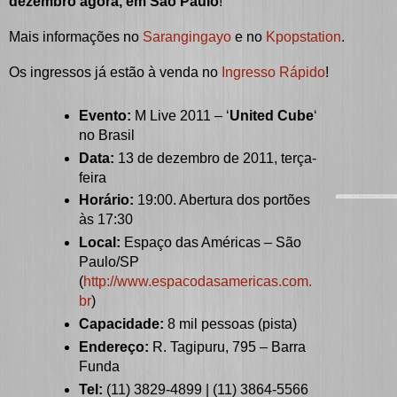
dezembro agora, em São Paulo
!
Mais informações no
Sarangingayo
e no
Kpopstation
.
Os ingressos já estão à venda no
Ingresso Rápido
!
Evento:
M Live 2011 – ‘
United Cube
‘
no Brasil
Data:
13 de dezembro de 2011, terça-
feira
Horário:
19:00. Abertura dos portões
às 17:30
Local:
Espaço das Américas – São
Paulo/SP
(
http://www.espacodasamericas.com.
br
)
Capacidade:
8 mil pessoas (pista)
Endereço:
R. Tagipuru, 795 – Barra
Funda
Tel:
(11) 3829-4899 | (11) 3864-5566