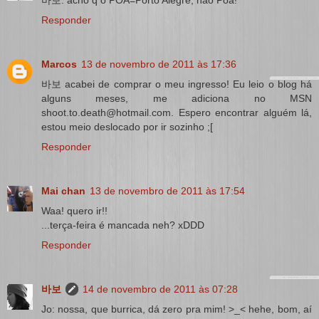
바보: acho q o POA=Porto Alegre, não Poá!
Responder
Marcos
13 de novembro de 2011 às 17:36
바보 acabei de comprar o meu ingresso! Eu leio o blog há
alguns meses, me adiciona no MSN
shoot.to.death@hotmail.com. Espero encontrar alguém lá,
estou meio deslocado por ir sozinho ;[
Responder
Mai chan
13 de novembro de 2011 às 17:54
Waa! quero ir!!
...terça-feira é mancada neh? xDDD
Responder
바보
14 de novembro de 2011 às 07:28
Jo: nossa, que burrica, dá zero pra mim! >_< hehe, bom, aí