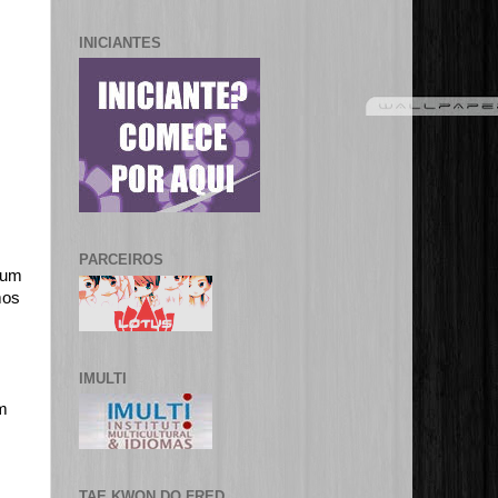
INICIANTES
PARCEIROS
gum
mos
IMULTI
um
TAE KWON DO FRED