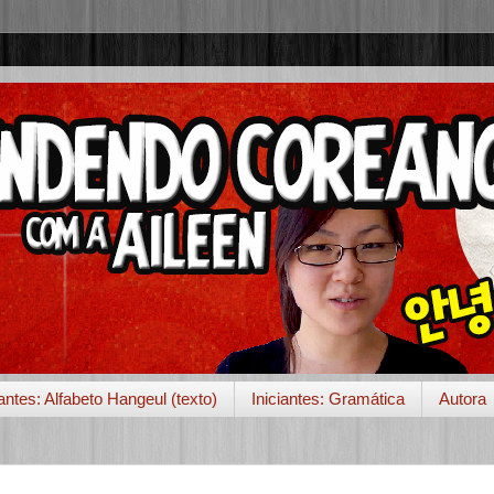
iantes: Alfabeto Hangeul (texto)
Iniciantes: Gramática
Autora