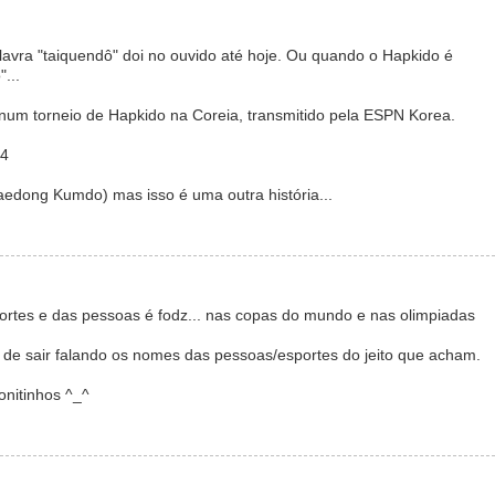
lavra "taiquendô" doi no ouvido até hoje. Ou quando o Hapkido é
...
s num torneio de Hapkido na Coreia, transmitido pela ESPN Korea.
b4
edong Kumdo) mas isso é uma outra história...
ortes e das pessoas é fodz... nas copas do mundo e nas olimpiadas
de sair falando os nomes das pessoas/esportes do jeito que acham.
nitinhos ^_^