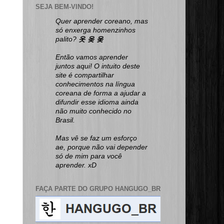
SEJA BEM-VINDO!
Quer aprender coreano, mas
só enxerga homenzinhos
palito?
옷 옺 웆
Então vamos aprender
juntos aqui! O intuito deste
site é compartilhar
conhecimentos na língua
coreana de forma a ajudar a
difundir esse idioma ainda
não muito conhecido no
Brasil.
Mas vê se faz um esforço
ae, porque não vai depender
só de mim para você
aprender. xD
FAÇA PARTE DO GRUPO HANGUGO_BR