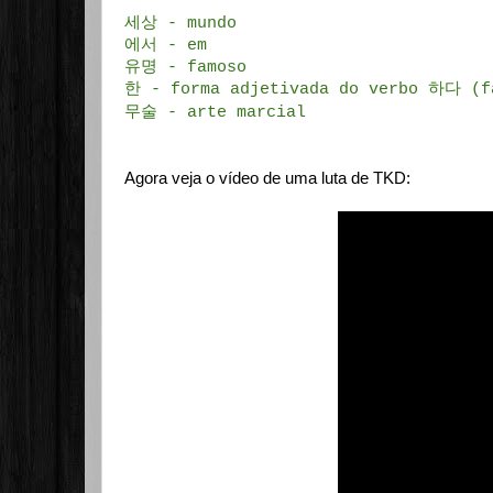
세상 - mundo
에서 - em
유명 - famoso
한 - forma adjetivada do verbo 하다 (f
무술 - arte marcial
Agora veja o vídeo de uma luta de TKD: