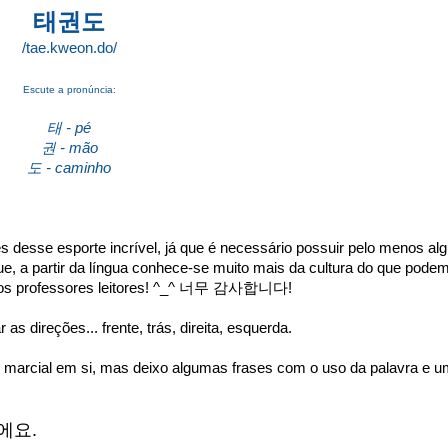
태권도
/tae.kweon.do/
Escute a pronúncia:
태 - pé
권 - mão
도 - caminho
 desse esporte incrível, já que é necessário possuir pelo menos al
ue, a partir da língua conhece-se muito mais da cultura do que pode
e aos professores leitores! ^_^ 너무 감사합니다!
s direções... frente, trás, direita, esquerda.
 marcial em si, mas deixo algumas frases com o uso da palavra e 
에
요
.