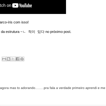
arco-íris com isso!
o da estrutura
no próximo post.
~ㄴ 적이 있다
ei agora mas to adorando.........pra fala a verdade primeiro aprendi e me