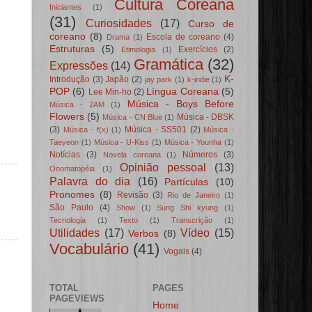
Cultura Coreana
Iniciantes
(1)
(31)
Curiosidades
(17)
Curso de
coreano
(8)
Escola de coreano
(4)
Drama
(1)
Estruturas
(5)
Exercícios
(2)
Etimologia
(1)
Gramática
(32)
Expressões
(14)
K-
Introdução
(3)
Japão
(2)
jay park
(1)
k-indie
(1)
POP
(6)
Língua Coreana
(5)
Lee Min-ho
(2)
Música - Boys Before
Música - 2AM
(1)
Flowers
(5)
Música - DBSK
Música - CN Blue
(1)
(3)
Música - SS501
(2)
Música - f(x)
(1)
Música -
Taeyeon
(1)
Música - U-Kiss
(1)
Música - Younha
(1)
Notícias
(3)
Números
(3)
Novela coreana
(1)
Opinião pessoal
(13)
Onomatopéia
(1)
Palavra do dia
(16)
Partículas
(10)
Pronomes
(8)
Revisão
(3)
Rio de Janeiro
(1)
São Paulo
(4)
Show
(1)
Sung Shi kyung
(1)
Tecnologia
(1)
Texto
(1)
Transcrição
(1)
Utilidades
(17)
Vídeo
(15)
Verbos
(8)
Vocabulário
(41)
Vogais
(4)
TOTAL
PAGES
PAGEVIEWS
Home