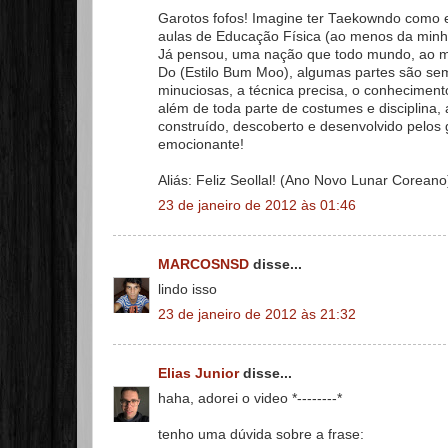
Garotos fofos! Imagine ter Taekowndo como ex
aulas de Educação Física (ao menos da minha
Já pensou, uma nação que todo mundo, ao me
Do (Estilo Bum Moo), algumas partes são sem
minuciosas, a técnica precisa, o conhecimen
além de toda parte de costumes e disciplina, a
construído, descoberto e desenvolvido pelos
emocionante!
Aliás: Feliz Seollal! (Ano Novo Lunar Coreano
23 de janeiro de 2012 às 01:46
MARCOSNSD
disse...
lindo isso
23 de janeiro de 2012 às 21:32
Elias Junior
disse...
haha, adorei o video *--------*
tenho uma dúvida sobre a frase: