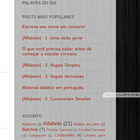
PALAVRA DO DIA
POSTS MAIS POPULARES
Escreva seu nome em coreano!
[Alfabeto] - 1. Uma visão geral
O que você precisa saber antes de
começar a estudar coreano
[Alfabeto] - 2. Vogais Simples
[Alfabeto] - 3. Vogais derivadas
Material didático em português
[Alfabeto] - 5. Consoantes Simples
ASSUNTO
Alfabeto
(21)
Adjetivos
(1)
Análise de Letra
(1)
Batchim
(7)
Cinema Coreano
(1)
Comida Coreana]
Consoantes
(4)
(1)
Conjunções
(1)
Coreano para