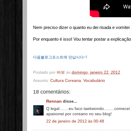
Nem preciso dizer o quanto eu dei risada e vomitei 
Por enquanto é isso! Vou tentar postar a explicaçã
다음블로그포스트에 만납시다~!
Postado por
바보
às
domingo, janeiro 22, 2012
Assunto:
Cultura Coreana
,
Vocabulário
18 comentários:
Rennan
disse...
Q legal........eu faco taekwondo.........comec
apaixonei por coreano no seu blog!
22 de janeiro de 2012 às 00:48