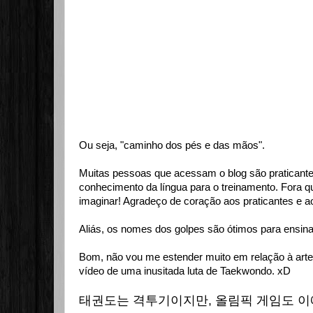
Ou seja, "caminho dos pés e das mãos".
Muitas pessoas que acessam o blog são praticantes
conhecimento da língua para o treinamento. Fora q
imaginar! Agradeço de coração aos praticantes 
Aliás, os nomes dos golpes são ótimos para ensinar a
Bom, não vou me estender muito em relação à arte
vídeo de uma inusitada luta de Taekwondo. xD
태권도는 격투기이지만, 올림픽 게임
도
이