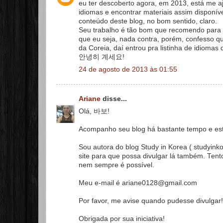
eu ter descoberto agora, em 2013, está me
idiomas e encontrar materiais assim disponí
conteúdo deste blog, no bom sentido, claro.
Seu trabalho é tão bom que recomendo para 
que eu seja, nada contra, porém, confesso q
da Coreia, daí entrou pra listinha de idiomas
안녕히 계세요!
24 de agosto de 2013 às 01:55
Ariane
disse...
Olá, 바보!
Acompanho seu blog há bastante tempo e est
Sou autora do blog Study in Korea ( studyink
site para que possa divulgar lá também. Ten
nem sempre é possível.
Meu e-mail é ariane0128@gmail.com
Por favor, me avise quando pudesse divulgar!
Obrigada por sua iniciativa!