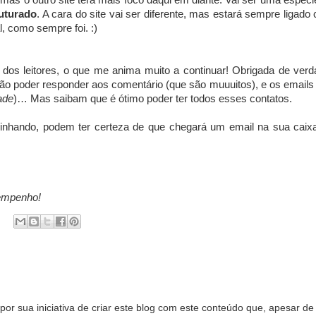
 mas o outro site terá mais foco daqui em diante. Vai ser uma espéci
uturado
. A cara do site vai ser diferente, mas estará sempre ligado
l, como sempre foi. :)
os leitores, o que me anima muito a continuar! Obrigada de verd
o poder responder aos comentário (que são muuuitos), e os emails
ade
)… Mas saibam que é ótimo poder ter todos esses contatos.
minhando, podem ter certeza de que chegará um email na sua caix
empenho!
r sua iniciativa de criar este blog com este conteúdo que, apesar de