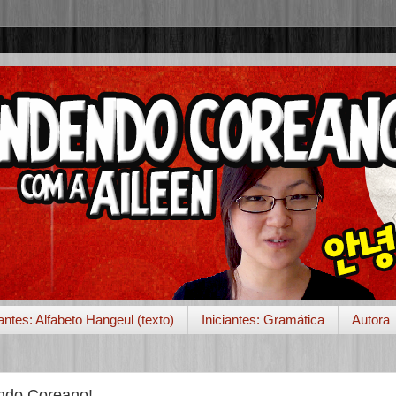
iantes: Alfabeto Hangeul (texto)
Iniciantes: Gramática
Autora
endo Coreano!