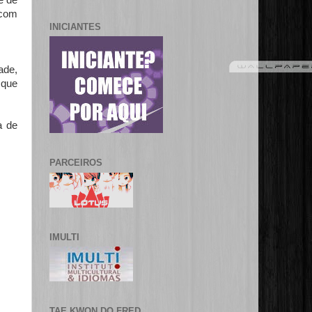
e de
 com
INICIANTES
ade,
 que
a de
PARCEIROS
IMULTI
TAE KWON DO FRED