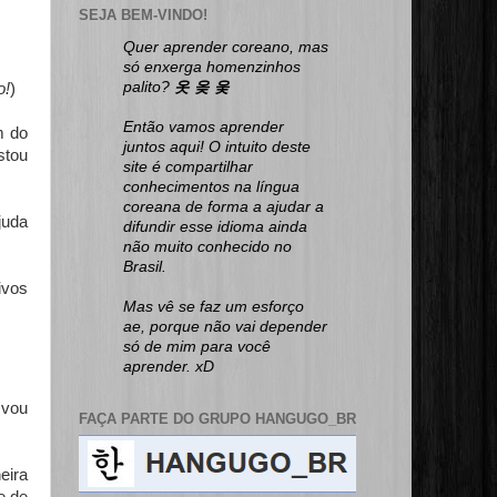
SEJA BEM-VINDO!
Quer aprender coreano, mas
só enxerga homenzinhos
palito?
옷 옺 웆
o!
)
Então vamos aprender
m do
juntos aqui! O intuito deste
stou
site é compartilhar
conhecimentos na língua
coreana de forma a ajudar a
juda
difundir esse idioma ainda
não muito conhecido no
Brasil.
ivos
Mas vê se faz um esforço
ae, porque não vai depender
só de mim para você
aprender. xD
 vou
FAÇA PARTE DO GRUPO HANGUGO_BR
eira