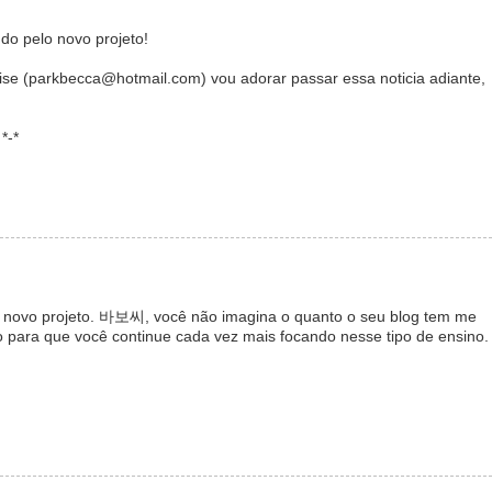
ndo pelo novo projeto!
ise (parkbecca@hotmail.com) vou adorar passar essa noticia adiante,
*-*
se novo projeto. 바보씨, você não imagina o quanto o seu blog tem me
o para que você continue cada vez mais focando nesse tipo de ensino.