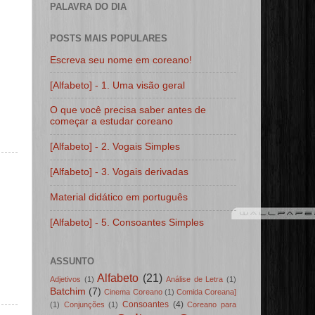
PALAVRA DO DIA
POSTS MAIS POPULARES
Escreva seu nome em coreano!
[Alfabeto] - 1. Uma visão geral
O que você precisa saber antes de
começar a estudar coreano
[Alfabeto] - 2. Vogais Simples
[Alfabeto] - 3. Vogais derivadas
Material didático em português
[Alfabeto] - 5. Consoantes Simples
ASSUNTO
Alfabeto
(21)
Adjetivos
(1)
Análise de Letra
(1)
Batchim
(7)
Cinema Coreano
(1)
Comida Coreana]
Consoantes
(4)
(1)
Conjunções
(1)
Coreano para