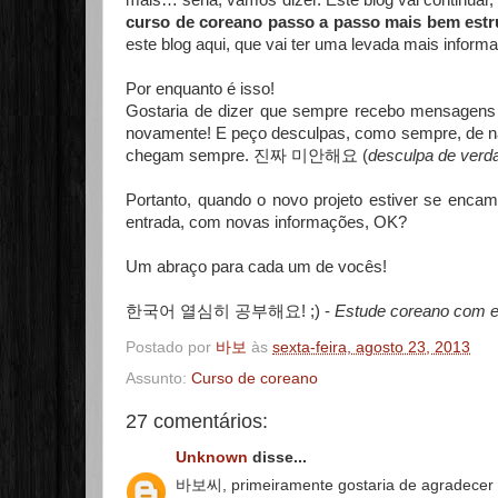
mais… séria, vamos dizer. Este blog vai continuar,
curso de coreano passo a passo mais bem estr
este blog aqui, que vai ter uma levada mais informa
Por enquanto é isso!
Gostaria de dizer que sempre recebo mensagens d
novamente! E peço desculpas, como sempre, de nã
chegam sempre. 진짜 미안해요 (
desculpa de verd
Portanto, quando o novo projeto estiver se enca
entrada, com novas informações, OK?
Um abraço para cada um de vocês!
한국어 열심히 공부해요! ;) -
Estude coreano com 
Postado por
바보
às
sexta-feira, agosto 23, 2013
Assunto:
Curso de coreano
27 comentários:
Unknown
disse...
바보씨, primeiramente gostaria de agradecer po