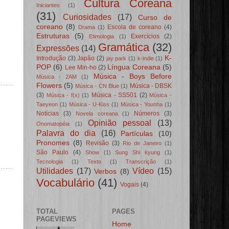
Cultura Coreana
Iniciantes
(1)
(31)
Curiosidades
(17)
Curso de
coreano
(8)
Escola de coreano
(4)
Drama
(1)
Estruturas
(5)
Exercícios
(2)
Etimologia
(1)
Gramática
(32)
Expressões
(14)
K-
Introdução
(3)
Japão
(2)
jay park
(1)
k-indie
(1)
POP
(6)
Língua Coreana
(5)
Lee Min-ho
(2)
Música - Boys Before
Música - 2AM
(1)
Flowers
(5)
Música - DBSK
Música - CN Blue
(1)
(3)
Música - SS501
(2)
Música - f(x)
(1)
Música -
Taeyeon
(1)
Música - U-Kiss
(1)
Música - Younha
(1)
Notícias
(3)
Números
(3)
Novela coreana
(1)
Opinião pessoal
(13)
Onomatopéia
(1)
Palavra do dia
(16)
Partículas
(10)
Pronomes
(8)
Revisão
(3)
Rio de Janeiro
(1)
São Paulo
(4)
Show
(1)
Sung Shi kyung
(1)
Tecnologia
(1)
Texto
(1)
Transcrição
(1)
Utilidades
(17)
Vídeo
(15)
Verbos
(8)
Vocabulário
(41)
Vogais
(4)
TOTAL
PAGES
PAGEVIEWS
Home