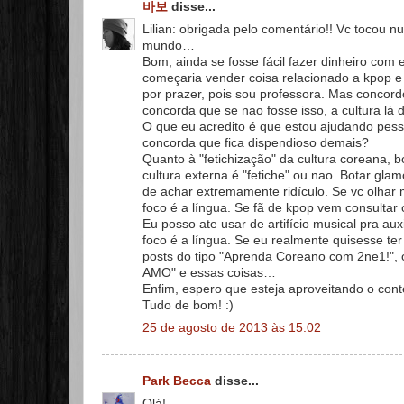
바보
disse...
Lilian: obrigada pelo comentário!! Vc tocou 
mundo…
Bom, ainda se fosse fácil fazer dinheiro com
começaria vender coisa relacionado a kpop e 
por prazer, pois sou professora. Mas concord
concorda que se nao fosse isso, a cultura lá 
O que eu acredito é que estou ajudando pess
concorda que fica dispendioso demais?
Quanto à "fetichização" da cultura coreana,
cultura externa é "fetiche" ou nao. Botar glam
de achar extremamente ridículo. Se vc olhar 
foco é a língua. Se fã de kpop vem consultar 
Eu posso ate usar de artifício musical pra au
foco é a língua. Se eu realmente quisesse ter 
posts do tipo "Aprenda Coreano com 2ne1!", 
AMO" e essas coisas…
Enfim, espero que esteja aproveitando o con
Tudo de bom! :)
25 de agosto de 2013 às 15:02
Park Becca
disse...
Olá!