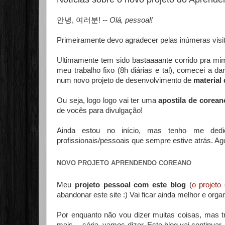
안녕, 여러분! --
Olá, pessoal!
Primeiramente devo agradecer pelas inúmeras vi
Ultimamente tem sido bastaaaante corrido pra 
meu trabalho fixo (8h diárias e tal), comecei a d
num novo projeto de desenvolvimento de
material
Ou seja, logo logo vai ter uma
apostila de corea
de vocês para divulgação!
Ainda estou no início, mas tenho me dedi
profissionais/pessoais que sempre estive atrás. Ago
NOVO PROJETO APRENDENDO COREANO
Meu
projeto pessoal com este blog
(
o projeto
abandonar este site :) Vai ficar ainda melhor e orga
Por enquanto não vou dizer muitas coisas, mas 