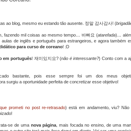
sitas ao blog, mesmo eu estando tão ausente. 정말 감사감사! (
brigadã
mim, fazendo mil coisas ao mesmo tempo… 바빠요 (
atarefada
)… alé
ar aulas de inglês e português para estrangeiros, e agora também e
 didático para curso de coreano
! :D
no em português
! 재미있지요? (
não é interessante?
) Conto com a a
cado bastante, pois esse sempre foi um dos meus objet
ra surgiu a oportunidade perfeita de concretizar esse objetivo!
 que prometi no post re-retrasado
) está em andamento, viu? Não
nizado!
trata-se de uma
nova página
, mais focada no ensino, de uma man