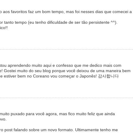
ado aos favoritos faz um bom tempo, mas foi nesses dias que comecei a
 tanto tempo (eu tenho dificuldade de ser tão persistente ^^).
ico!!
! Estou aprendendo muito aqui e confesso que me dedico mais com
e! Gostei muito do seu blog porque você deixou de uma maneira bem
m que estiver bem no Coreano vou começar o Japonês! 감사합니다
uito puxado para você agora, mas fico muito feliz que ainda
ovo.
utro post falando sobre um novo formato. Ultimamente tenho me