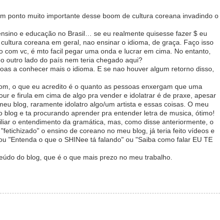
num ponto muito importante desse boom de cultura coreana invadindo o
 ensino e educação no Brasil… se eu realmente quisesse fazer $ eu
cultura coreana em geral, nao ensinar o idioma, de graça. Faço isso
o com vc, é mto facil pegar uma onda e lucrar em cima. No entanto,
do outro lado do país nem teria chegado aqui?
oas a conhecer mais o idioma. E se nao houver algum retorno disso,
 bom, o que eu acredito é o quanto as pessoas enxergam que uma
our e firula em cima de algo pra vender e idolatrar é de praxe, apesar
meu blog, raramente idolatro algo/um artista e essas coisas. O meu
o blog e ta procurando aprender pra entender letra de musica, ótimo!
xiliar o entendimento da gramática, mas, como disse anteriormente, o
"fetichizado" o ensino de coreano no meu blog, já teria feito vídeos e
ou "Entenda o que o SHINee tá falando" ou "Saiba como falar EU TE
teúdo do blog, que é o que mais prezo no meu trabalho.