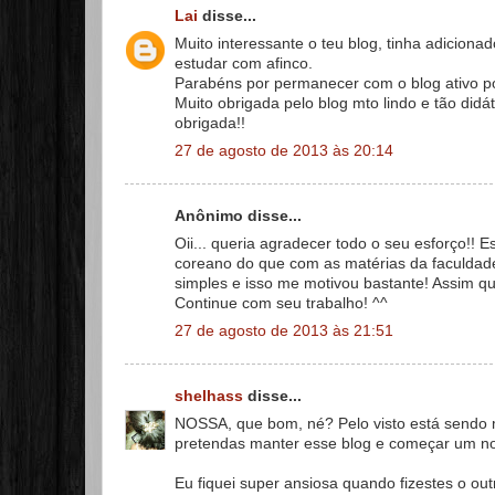
Lai
disse...
Muito interessante o teu blog, tinha adicion
estudar com afinco.
Parabéns por permanecer com o blog ativo por
Muito obrigada pelo blog mto lindo e tão didát
obrigada!!
27 de agosto de 2013 às 20:14
Anônimo disse...
Oii... queria agradecer todo o seu esforço!
coreano do que com as matérias da faculdad
simples e isso me motivou bastante! Assi
Continue com seu trabalho! ^^
27 de agosto de 2013 às 21:51
shelhass
disse...
NOSSA, que bom, né? Pelo visto está sendo m
pretendas manter esse blog e começar um n
Eu fiquei super ansiosa quando fizestes o o