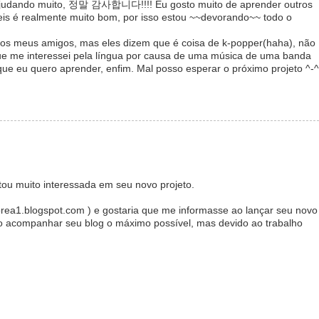
 ajudando muito, 정말 감사합니다!!!! Eu gosto muito de aprender outros
veis é realmente muito bom, por isso estou ~~devorando~~ todo o
os meus amigos, mas eles dizem que é coisa de k-popper(haha), não
ue me interessei pela língua por causa de uma música de uma banda
 que eu quero aprender, enfim. Mal posso esperar o próximo projeto ^-^
ou muito interessada em seu novo projeto.
orea1.blogspot.com ) e gostaria que me informasse ao lançar seu novo
to acompanhar seu blog o máximo possível, mas devido ao trabalho