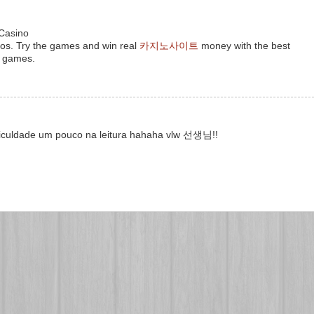
 Casino
os. Try the games and win real
카지노사이트
money with the best
o games.
ficuldade um pouco na leitura hahaha vlw 선생님!!