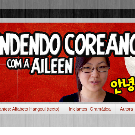
iantes: Alfabeto Hangeul (texto)
Iniciantes: Gramática
Autora