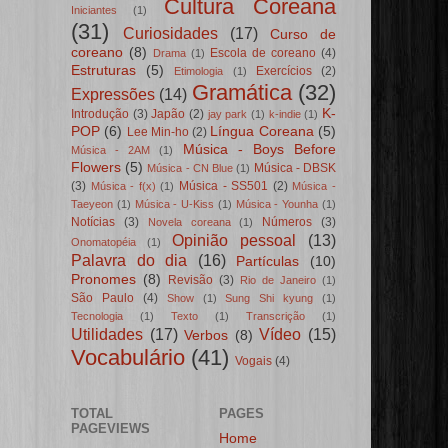
Cultura Coreana
Iniciantes
(1)
(31)
Curiosidades
(17)
Curso de
coreano
(8)
Escola de coreano
(4)
Drama
(1)
Estruturas
(5)
Exercícios
(2)
Etimologia
(1)
Gramática
(32)
Expressões
(14)
K-
Introdução
(3)
Japão
(2)
jay park
(1)
k-indie
(1)
POP
(6)
Língua Coreana
(5)
Lee Min-ho
(2)
Música - Boys Before
Música - 2AM
(1)
Flowers
(5)
Música - DBSK
Música - CN Blue
(1)
(3)
Música - SS501
(2)
Música - f(x)
(1)
Música -
Taeyeon
(1)
Música - U-Kiss
(1)
Música - Younha
(1)
Notícias
(3)
Números
(3)
Novela coreana
(1)
Opinião pessoal
(13)
Onomatopéia
(1)
Palavra do dia
(16)
Partículas
(10)
Pronomes
(8)
Revisão
(3)
Rio de Janeiro
(1)
São Paulo
(4)
Show
(1)
Sung Shi kyung
(1)
Tecnologia
(1)
Texto
(1)
Transcrição
(1)
Utilidades
(17)
Vídeo
(15)
Verbos
(8)
Vocabulário
(41)
Vogais
(4)
TOTAL
PAGES
PAGEVIEWS
Home