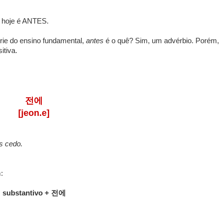
e hoje é ANTES.
rie do ensino fundamental,
antes
é o quê? Sim, um advérbio. Porém,
itiva.
전에
[jeon.e]
is cedo.
:
substantivo + 전에