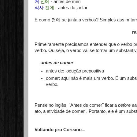
저
전에
- antes de mim
식사
전에
- antes do jantar
E como 전에 se junta a verbos? Simples assim ta
ra
Primeiramente precisamos entender que o verbo pr
verbo. Ou seja, o verbo vai se tornar um substan
antes de comer
antes de: locução prepositiva
comer: aqui não é mais um verbo. É um substan
verbo.
Pense no inglês. "Antes de comer" ficaria
before ea
ato, a atividade de comer". Portanto, ele é um subs
Voltando pro Coreano...