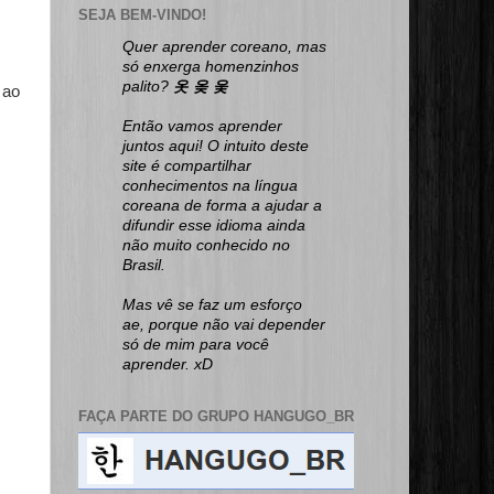
SEJA BEM-VINDO!
Quer aprender coreano, mas
só enxerga homenzinhos
palito?
옷 옺 웆
 ao
Então vamos aprender
juntos aqui! O intuito deste
site é compartilhar
conhecimentos na língua
coreana de forma a ajudar a
difundir esse idioma ainda
não muito conhecido no
Brasil.
Mas vê se faz um esforço
ae, porque não vai depender
só de mim para você
aprender. xD
FAÇA PARTE DO GRUPO HANGUGO_BR