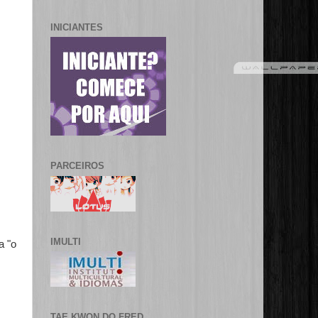
INICIANTES
PARCEIROS
IMULTI
a "o
TAE KWON DO FRED