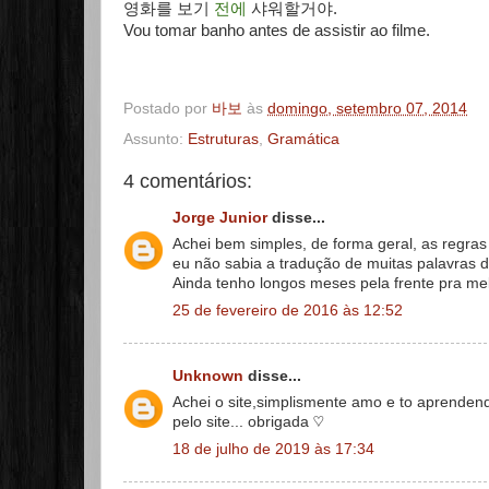
영화를 보기
전에
샤워할거야.
Vou tomar banho antes de assistir ao filme.
Postado por
바보
às
domingo, setembro 07, 2014
Assunto:
Estruturas
,
Gramática
4 comentários:
Jorge Junior
disse...
Achei bem simples, de forma geral, as regras 
eu não sabia a tradução de muitas palavras d
Ainda tenho longos meses pela frente pra mel
25 de fevereiro de 2016 às 12:52
Unknown
disse...
Achei o site,simplismente amo e to aprenden
pelo site... obrigada ♡
18 de julho de 2019 às 17:34