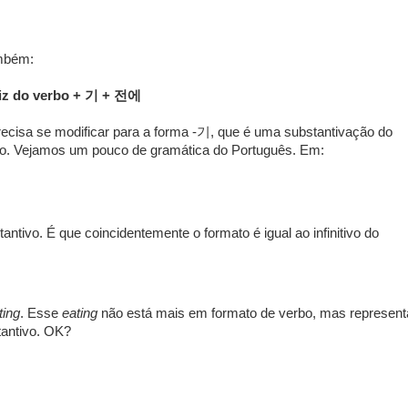
mbém:
iz do verbo + 기 + 전에
ecisa se modificar para a forma -기, que é uma substantivação do
tivo. Vejamos um pouco de gramática do Português. Em:
tivo. É que coincidentemente o formato é igual ao infinitivo do
ting
. Esse
eating
não está mais em formato de verbo, mas represent
tantivo. OK?