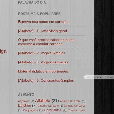
PALAVRA DO DIA
POSTS MAIS POPULARES
Escreva seu nome em coreano!
[Alfabeto] - 1. Uma visão geral
O que você precisa saber antes de
começar a estudar coreano
iga
[Alfabeto] - 2. Vogais Simples
[Alfabeto] - 3. Vogais derivadas
Material didático em português
[Alfabeto] - 5. Consoantes Simples
ASSUNTO
Alfabeto
(21)
Adjetivos
(1)
Análise de Letra
(1)
Batchim
(7)
Cinema Coreano
(1)
Comida Coreana]
Consoantes
(4)
(1)
Conjunções
(1)
Coreano para