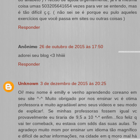
coisa umas 503205641654 vezes para ver se entendo, mas
é tão difícil ç.ç. ( não sei se é porque eu pulo aqueles
exercícios que você passa em sites ou outras coisas )
Responder
Anônimo
26 de outubro de 2015 às 17:50
adorei seu blog <3 hhiiii
Responder
Unknown
3 de dezembro de 2015 às 20:25
Oi! meu nome é emilly e venho aprendendo coreano em
seu site ^-^ Muito obrigado por nos ensinar vc é otima
professora e muito agradável amo seus vídeos e seu modo
de explicar!. Se minhas professoras fossem igual vc
provavelmente eu tiraria de 9,5 a 10 *-* enfim...fico feliz q
vai ter comeback, eu estava com sdds das suas aulas. Te
agradeço muito msm por ensinar um idioma tão magnífico
e difícil de achar informações, na cidade em q moro mal há