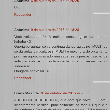
Anônimo
6 de outubro de 2015 às 20:25
Uhul!
Responder
Anônimo
9 de outubro de 2015 às 18:28
Você voltoooou! *-* A melhor sonsaengnim da internet
hahaha <3
Queria perguntar se vc continua dando aulas no IMULTI ou
se dá aulas particulares? IMULTI é meio fora de orçamento
pra mim agora, mas adoraria saber seus preços caso vc dê
aula particular e por onde a gente pode conversar melhor
sobre isso.
Obrigada por voltar! <3
Responder
Bruna Miranda
10 de outubro de 2015 às 23:33
AHHHHHHHHHHHHHHHHH, que bom que voltouuu. Estou
sinceramente perdida, principalmente na fase 1 ( que é a
do alfabeto ) Preciso de ajuda urgentemente, já li a mesma