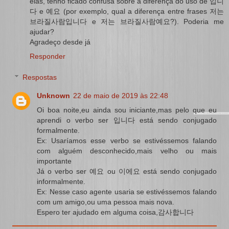
elas, tenho ficado confusa sobre a diferença do uso de 입니
다 e 예요 (por exemplo, qual a diferença entre frases 저는
브라질사람입니다 e 저는 브라질사람예요?). Poderia me
ajudar?
Agradeço desde já
Responder
Respostas
Unknown
22 de maio de 2019 às 22:48
Oi boa noite,eu ainda sou iniciante,mas pelo que eu
aprendi o verbo ser 입니다 está sendo conjugado
formalmente.
Ex: Usaríamos esse verbo se estivéssemos falando
com alguém desconhecido,mais velho ou mais
importante
Já o verbo ser 예요 ou 이에요 está sendo conjugado
informalmente.
Ex: Nesse caso agente usaria se estivéssemos falando
com um amigo,ou uma pessoa mais nova.
Espero ter ajudado em alguma coisa,감사합니다