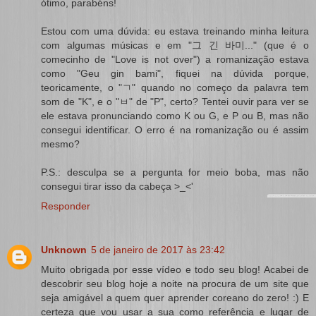
ótimo, parabéns!
Estou com uma dúvida: eu estava treinando minha leitura
com algumas músicas e em "그 긴 바미..." (que é o
comecinho de "Love is not over") a romanização estava
como "Geu gin bami", fiquei na dúvida porque,
teoricamente, o "ㄱ" quando no começo da palavra tem
som de "K", e o "ㅂ" de "P", certo? Tentei ouvir para ver se
ele estava pronunciando como K ou G, e P ou B, mas não
consegui identificar. O erro é na romanização ou é assim
mesmo?
P.S.: desculpa se a pergunta for meio boba, mas não
consegui tirar isso da cabeça >_<'
Responder
Unknown
5 de janeiro de 2017 às 23:42
Muito obrigada por esse vídeo e todo seu blog! Acabei de
descobrir seu blog hoje a noite na procura de um site que
seja amigável a quem quer aprender coreano do zero! :) E
certeza que vou usar a sua como referência e lugar de