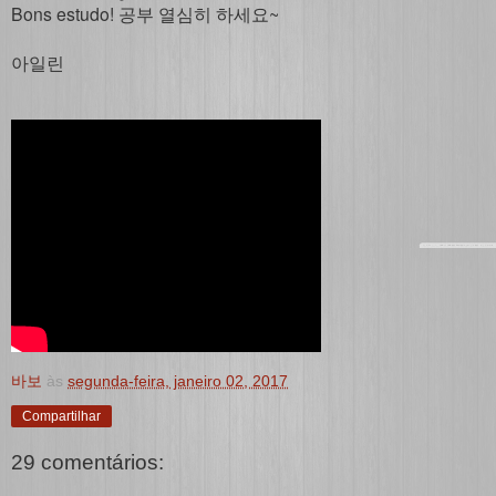
Bons estudo! 공부 열심히 하세요~
아일린
바보
às
segunda-feira, janeiro 02, 2017
Compartilhar
29 comentários: