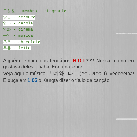
구성원 - membro, integrante
당근 - cenoura
양파 - cebola
영화 - cinema
음악 - música
초코 - chocolate
우유 - leite
Alguém lembra dos lendários
H.O.T
??? Nossa, como eu
gostava deles... haha! Era uma febre...
「
」(You and I)
너와 나
Veja aqui a música
, veeeeelha!
E ouça em
1:05
o Kangta dizer o título da canção.