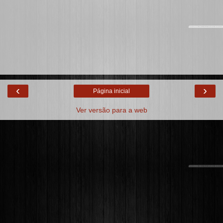
‹
›
Página inicial
Ver versão para a web