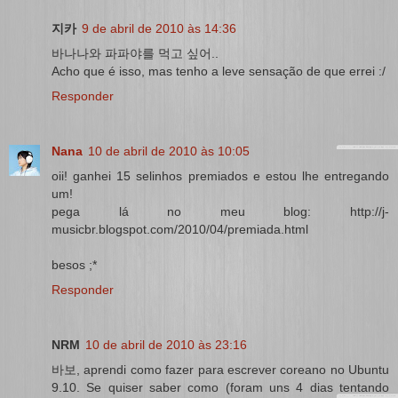
지카
9 de abril de 2010 às 14:36
바나나와 파파야를 먹고 싶어..
Acho que é isso, mas tenho a leve sensação de que errei :/
Responder
Nana
10 de abril de 2010 às 10:05
oii! ganhei 15 selinhos premiados e estou lhe entregando
um!
pega lá no meu blog: http://j-
musicbr.blogspot.com/2010/04/premiada.html
besos ;*
Responder
NRM
10 de abril de 2010 às 23:16
바보, aprendi como fazer para escrever coreano no Ubuntu
9.10. Se quiser saber como (foram uns 4 dias tentando