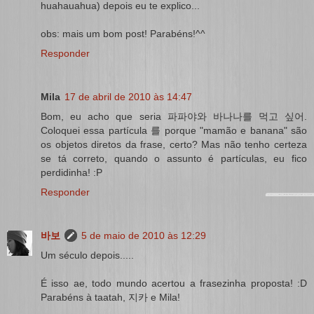
huahauahua) depois eu te explico...
obs: mais um bom post! Parabéns!^^
Responder
Mila
17 de abril de 2010 às 14:47
Bom, eu acho que seria 파파야와 바나나를 먹고 싶어.
Coloquei essa partícula 를 porque "mamão e banana" são
os objetos diretos da frase, certo? Mas não tenho certeza
se tá correto, quando o assunto é partículas, eu fico
perdidinha! :P
Responder
바보
5 de maio de 2010 às 12:29
Um século depois.....
É isso ae, todo mundo acertou a frasezinha proposta! :D
Parabéns à taatah, 지카 e Mila!