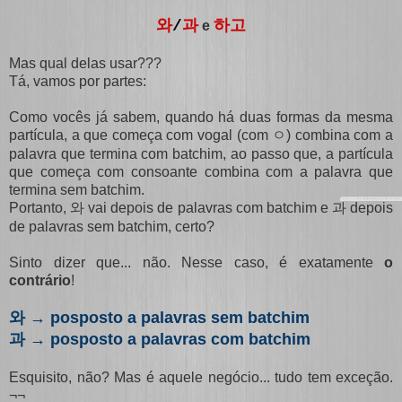
하고
와
/
과
e
Mas qual delas usar???
Tá, vamos por partes:
Como vocês já sabem, quando há duas formas da mesma
partícula, a que começa com vogal (com
) combina com a
ㅇ
palavra que termina com batchim, ao passo que, a partícula
que começa com consoante combina com a palavra que
termina sem batchim.
Portanto,
vai depois de palavras com batchim e
depois
와
과
de palavras sem batchim, certo?
Sinto dizer que... não. Nesse caso, é exatamente
o
contrário
!
→ posposto a palavras sem batchim
와
→ posposto a palavras com batchim
과
Esquisito, não? Mas é aquele negócio... tudo tem exceção.
¬¬