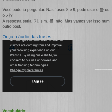
를
Você poderia perguntar: Nas frases 8 e 9, pode usar o
ou
가
o
?
가
를
A resposta seria:
, sim.
, não. Mas vamos ver isso num
outro post.
Ouça o áudio das frases:
Vocabulário: