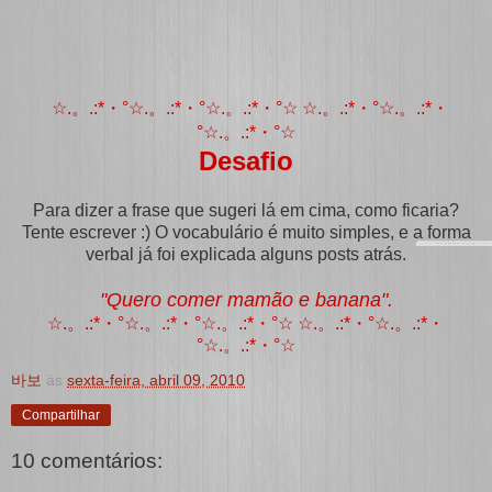
☆.。.:*・°☆.。.:*・°☆.。.:*・°☆ ☆.。.:*・°☆.。.:*・
°☆.。.:*・°☆
Desafio
Para dizer a frase que sugeri lá em cima, como ficaria?
Tente escrever :) O vocabulário é muito simples, e a forma
verbal já foi explicada alguns posts atrás.
"Quero comer mamão e banana".
☆.。.:*・°☆.。.:*・°☆.。.:*・°☆ ☆.。.:*・°☆.。.:*・
°☆.。.:*・°☆
바보
às
sexta-feira, abril 09, 2010
Compartilhar
10 comentários: