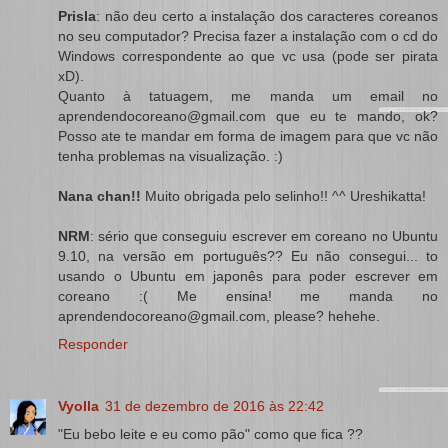
Prisla
: não deu certo a instalação dos caracteres coreanos
no seu computador? Precisa fazer a instalação com o cd do
Windows correspondente ao que vc usa (pode ser pirata
xD).
Quanto à tatuagem, me manda um email no
aprendendocoreano@gmail.com que eu te mando, ok?
Posso ate te mandar em forma de imagem para que vc não
tenha problemas na visualização. :)
Nana chan!!
Muito obrigada pelo selinho!! ^^ Ureshikatta!
NRM
: sério que conseguiu escrever em coreano no Ubuntu
9.10, na versão em português?? Eu não consegui... to
usando o Ubuntu em japonês para poder escrever em
coreano :( Me ensina! me manda no
aprendendocoreano@gmail.com, please? hehehe.
Responder
Vyolla
31 de dezembro de 2016 às 22:42
"Eu bebo leite e eu como pão" como que fica ??