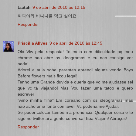
taatah
9 de abril de 2010 às 12:15
파파야와 바나나를 먹고 싶어요.
Responder
Priscilla Allves
9 de abril de 2010 às 12:45
Olá Vlw pela resposta! To meio com dificuldade pq meu
chrome nao abre os ideogramas e eu nao consigo ver
nada!
Adorei a aula sobe parentes aprendi alguns vendo Boys
Before flowers mais ficou legal!
Tenho uma Grande duvida e queria que vc me ajudasse sei
que vc tá viajando! Mas Vou fazer uma tatoo e quero
escrever
"Amo minha filha" Em coreano com os ideogramas mas
não acho uma fonte confiável. Vc poderia me Ajudar.
Se puder colocar também a pronuncia. Qualquer coisa e te
sigo no twitter ai a gente conversa! Boa Viajem! Abraços!
Responder