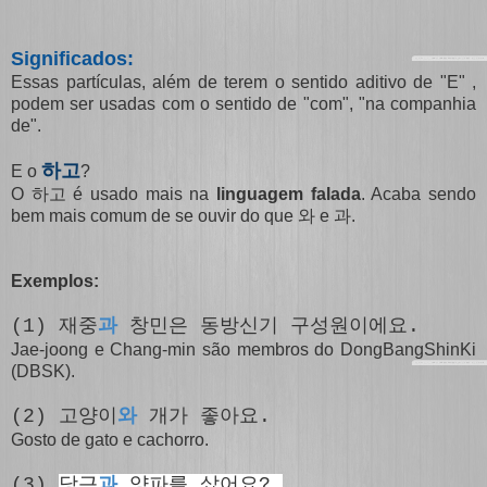
Significados:
Essas partículas, além de terem o sentido aditivo de "E" ,
podem ser usadas com o sentido de "com", "na companhia
de".
하고
E o
?
O 하고 é usado mais na
linguagem falada
. Acaba sendo
bem mais comum de se ouvir do que 와 e 과.
Exemplos:
(1) 재중
과
창민은 동방신기 구성원이에요.
Jae-joong e Chang-min são membros do DongBangShinKi
(DBSK).
(2) 고양이
와
개가 좋아요.
Gosto de gato e cachorro.
(3)
당근
과
양파를 샀어요?