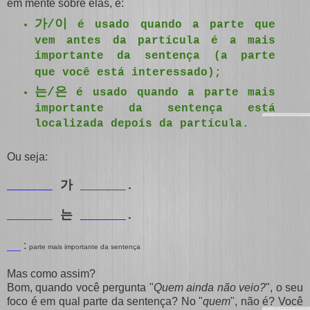
em mente sobre elas, é:
가/이
é usado quando a parte que
vem antes da partícula é a mais
importante da sentença (a parte
que você está interessado);
는/은
é usado quando a parte mais
importante da sentença está
localizada depois da partícula.
Ou seja:
______
가
______.
______
는
______
.
__
:
parte mais importante da sentença
Mas como assim?
Bom, quando você pergunta "
Quem ainda não veio?
", o seu
foco é em qual parte da sentença? No "
quem
", não é? Você