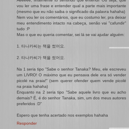
vou ler uma frase e entender qual a parte mais importante
(mesmo que eu não saiba o significado da palavra hahaha)
Nem vou ler os comentários, que eu costumo ler, pra deixar
meu entendimento intacto na cabeça, senão vai "cafundir"
tudo :P
Mas o que eu queria comentar, sei lá se vai ajudar alguém:
1. 타나카씨는 책을 썼어요.
2. 타나카씨가 책을 썼어요.
Na 1 seria tipo "Sabe o senhor Tanaka? Meu, ele escreveu
um LIVRO! O máximo que eu pensava dele era só vender
picolé na praia!" (sem querer ofender quem vende picolé
na praia hahaha)
Enquanto na 2 seria tipo "Sabe aquele livro que eu acho
demais? É, é do senhor Tanaka, sim, um dos meus autores
preferidos :D"
Espero que tenha acertado nos exemplos hahaha
Responder