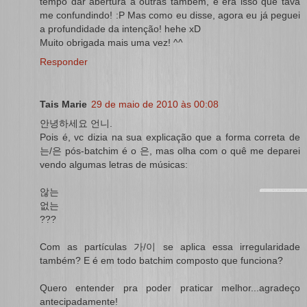
tempo dar abertura a outras também, e era isso que tava
me confundindo! :P Mas como eu disse, agora eu já peguei
a profundidade da intenção! hehe xD
Muito obrigada mais uma vez! ^^
Responder
Tais Marie
29 de maio de 2010 às 00:08
안녕하세요 언니.
Pois é, vc dizia na sua explicação que a forma correta de
는/은 pós-batchim é o 은, mas olha com o quê me deparei
vendo algumas letras de músicas:
않는
없는
???
Com as partículas 가/이 se aplica essa irregularidade
também? E é em todo batchim composto que funciona?
Quero entender pra poder praticar melhor...agradeço
antecipadamente!