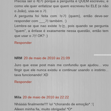
Precisa ser o 제가 porque a pergunta é QUEM escreveu, e
como ele quer enfatizar que quem escreveu foi ELE (e não
o João), usa-se o 가.
A pergunta foi feita com 누가 (quem), então deve-ser
responder com ___가 também. :)
Lembre-se que nao existe 누는, pois quando se pergunta
"quem", a ênfase é exatamente nessa questão, então tem
que usar o 가! OK? :)
Responder
NRM
20 de maio de 2010 às 21:09
Juro que esse post mais me confundiu que ajudou... vou
fingir que ele nunca existiu e continuar usando o instinto...
tava funcionando! XD
Responder
Mila
20 de maio de 2010 às 22:22
Nháááá finalmente!!!! \o/ *chorando de emoção* :'(
Aileen minha fia, muito obrigada! *O*