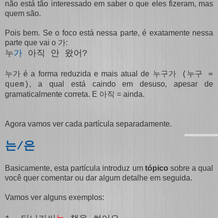
não está tão interessado em saber o que eles fizeram, mas
quem são.
Pois bem. Se o foco está nessa parte, é exatamente nessa
parte que vai o
:
가
누
가
아직 안 왔어?
é a forma reduzida e mais atual de
누가
누구가 (누구
=
, a qual está caindo em desuso, apesar de
quem)
gramaticalmente correta. E
= ainda.
아직
Agora vamos ver cada partícula separadamente.
는/은
Basicamente, esta partícula introduz um
tópico
sobre a qual
você quer comentar ou dar algum detalhe em seguida.
Vamos ver alguns exemplos: