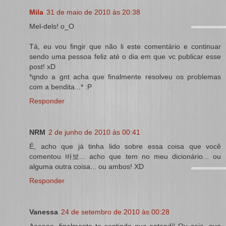
Mila
31 de maio de 2010 às 20:38
Mel-dels! o_O
Tá, eu vou fingir que não li este comentário e continuar
sendo uma pessoa feliz até o dia em que vc publicar esse
post! xD
*qndo a gnt acha que finalmente resolveu os problemas
com a bendita...* :P
Responder
NRM
2 de junho de 2010 às 00:41
É, acho que já tinha lido sobre essa coisa que você
comentou 바보... acho que tem no meu dicionário... ou
alguma outra coisa... ou ambos! XD
Responder
Vanessa
24 de setembro de 2010 às 00:28
Aeeeee, finalmente to sentindo que entendi! Ou seja, que