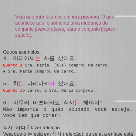
Veja que
não
falamos em
voz passiva
. O que
acontece aqui é somente uma mudança do
conjunto
[tópico-objeto]
para o conjunto [
tópico-
sujeito
].
Outros exemplos:
4.
마리아씨
는
차를 샀어요.
Quanto à
Sra. Maria, (ela) comprou um carro.
A Sra. Maria comprou um carro.
5.
차
는
마리아씨
가
샀어요.
Quanto a
o carro, a Sra. Maria comprou.
6. 아무리 바쁘더라도 식사
는
해야지!
Não importa o quão ocupado você esteja,
você tem que comer!
é fazer refeição.
식사 하다
Veja que o
está em
(refeição), ou seja,
a ênfase está
는
식사