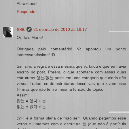
Abrazones!
Responder
바보
31 de maio de 2010 às 19:17
Oi, Tais Marie!
Obrigada pelo comentário! Vc apontou um ponto
interessantíssimo! :D
Sim sim, a regra é essa mesma que vc falou e que eu havia
escrito no post. Porém, o que acontece com essas duas
estruturas 않는/없는 possuem uma categoria que ainda não
vimos. Tratam-se de estruturas descritivas, que levam esse
는 mas que não têm a mesma função de tópico.
Assim:
않는 = 않다 + 는
없는 = 없다 + 는
않다 é a forma plana de "não ser". Quando pegamos esse
verbo e juntamos com a estrutura 는 (que não é partícula