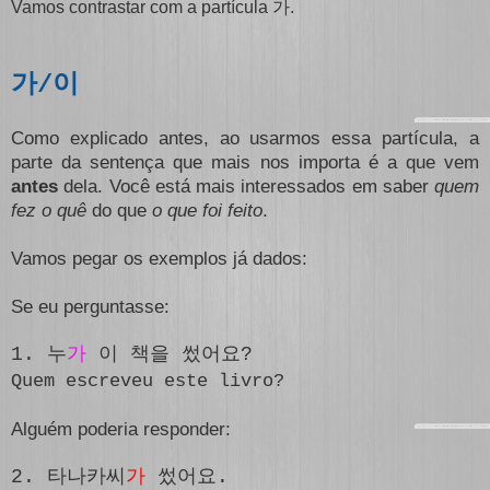
Vamos contrastar com a partícula
.
가
가/이
Como explicado antes, ao usarmos essa partícula, a
parte da sentença que mais nos importa é a que vem
antes
dela. Você está mais interessados em saber
quem
fez o quê
do que
o que foi feito
.
Vamos pegar os exemplos já dados:
Se eu perguntasse:
1. 누
가
이 책을 썼어요?
Quem escreveu este livro?
Alguém poderia responder:
2. 타나카씨
가
썼어요.