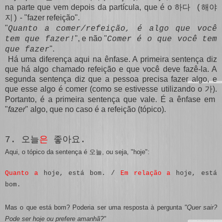
na parte que vem depois da partícula, que é o
하다 (해야
- "fazer refeição".
지)
"
Quanto a comer/refeição, é algo que você
", e não "
tem que fazer!
Comer é o que você tem
".
que fazer
Há uma diferença aqui na ênfase. A primeira sentença diz
que há algo chamado refeição e que você deve fazê-la. A
segunda sentença diz que a pessoa precisa fazer algo, e
que esse algo é comer (como se estivesse utilizando o
).
가
Portanto, é a primeira sentença que vale. É a ênfase em
"
fazer
" algo, que no caso é a refeição (tópico).
7. 오늘
은
좋아요.
Aqui, o tópico da sentença é
, ou seja, "hoje":
오늘
Quanto a
hoje, está bom. /
Em relação a
hoje, está
bom.
Mas o que está bom? Poderia ser uma resposta à pergunta
"Quer sair?
Pode ser hoje ou prefere amanhã?"