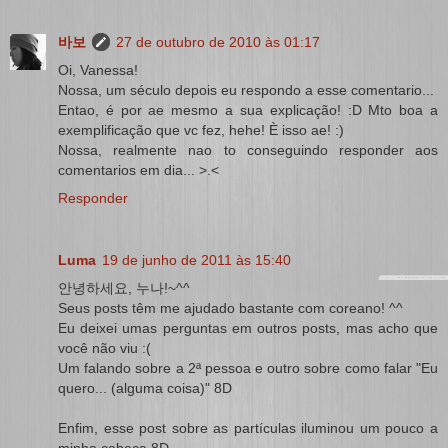
바보
27 de outubro de 2010 às 01:17
Oi, Vanessa!
Nossa, um século depois eu respondo a esse comentario...
Entao, é por ae mesmo a sua explicação! :D Mto boa a
exemplificação que vc fez, hehe! È isso ae! :)
Nossa, realmente nao to conseguindo responder aos
comentarios em dia... >.<
Responder
Luma
19 de junho de 2011 às 15:40
안녕하세요, 누나!~^^
Seus posts têm me ajudado bastante com coreano! ^^
Eu deixei umas perguntas em outros posts, mas acho que
você não viu :(
Um falando sobre a 2ª pessoa e outro sobre como falar "Eu
quero... (alguma coisa)" 8D
Enfim, esse post sobre as partículas iluminou um pouco a
minha cabeça 8D