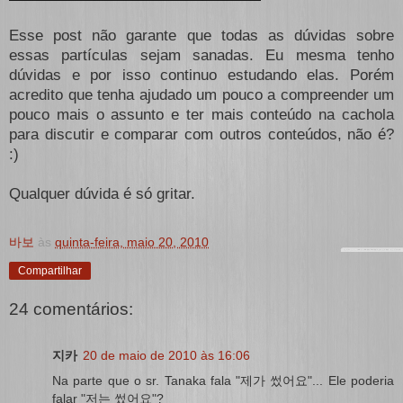
Esse post não garante que todas as dúvidas sobre
essas partículas sejam sanadas. Eu mesma tenho
dúvidas e por isso continuo estudando elas. Porém
acredito que tenha ajudado um pouco a compreender um
pouco mais o assunto e ter mais conteúdo na cachola
para discutir e comparar com outros conteúdos, não é?
:)
Qualquer dúvida é só gritar.
바보
às
quinta-feira, maio 20, 2010
Compartilhar
24 comentários:
지카
20 de maio de 2010 às 16:06
Na parte que o sr. Tanaka fala "제가 썼어요"... Ele poderia
falar "저는 썼어요"?