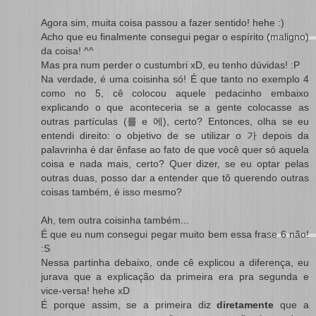
Agora sim, muita coisa passou a fazer sentido! hehe :)
Acho que eu finalmente consegui pegar o espírito (maligno)
da coisa! ^^
Mas pra num perder o custumbri xD, eu tenho dúvidas! :P
Na verdade, é uma coisinha só! É que tanto no exemplo 4
como no 5, cê colocou aquele pedacinho embaixo
explicando o que aconteceria se a gente colocasse as
outras partículas (를 e 에), certo? Entonces, olha se eu
entendi direito: o objetivo de se utilizar o 가 depois da
palavrinha é dar ênfase ao fato de que você quer só aquela
coisa e nada mais, certo? Quer dizer, se eu optar pelas
outras duas, posso dar a entender que tô querendo outras
coisas também, é isso mesmo?
Ah, tem outra coisinha também...
É que eu num consegui pegar muito bem essa frase 6 não!
:S
Nessa partinha debaixo, onde cê explicou a diferença, eu
jurava que a explicação da primeira era pra segunda e
vice-versa! hehe xD
É porque assim, se a primeira diz
diretamente
que a