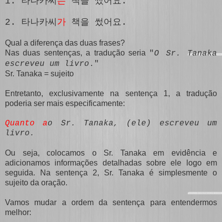
1. 타나카씨
는
책을 썼어요.
2. 타나카씨
가
책을 썼어요.
Qual a diferença das duas frases?
Nas duas sentenças, a tradução seria
"
O Sr. Tanaka
escreveu um livro
."
Sr. Tanaka = sujeito
Entretanto, exclusivamente na sentença 1, a tradução
poderia ser mais especificamente:
Quanto a
o Sr. Tanaka, (ele) escreveu um
livro.
Ou seja, colocamos o Sr. Tanaka em evidência e
adicionamos informações detalhadas sobre ele logo em
seguida. Na sentença 2, Sr. Tanaka é simplesmente o
sujeito da oração.
Vamos mudar a ordem da sentença para entendermos
melhor: