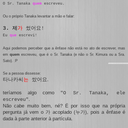
O Sr. Tanaka
quem
escreveu.
Ou o próprio Tanaka levantar a mão e falar:
3. 제
가
썼어요!
Eu
que
escrevi!
Aqui podemos perceber que a ênfase não está no ato de escrever, mas
em
quem
escreveu, que é o Sr. Tanaka (e não o Sr. Kimura ou a Sra.
Sato). :P
Se a pessoa dissesse:
.
타나카씨
는
쌌어요
teríamos algo como
"O Sr. Tanaka, ele
.
escreveu"
Não cabe muito bem, né? É por isso que na própria
pergunta já vem o
acoplado (
), pois a ênfase é
가
누가
dada à parte anterior à partícula.