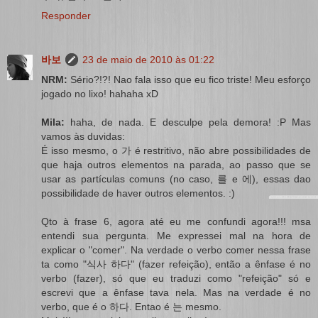
Responder
바보
23 de maio de 2010 às 01:22
NRM:
Sério?!?! Nao fala isso que eu fico triste! Meu esforço
jogado no lixo! hahaha xD
Mila:
haha, de nada. E desculpe pela demora! :P Mas
vamos às duvidas:
É isso mesmo, o 가 é restritivo, não abre possibilidades de
que haja outros elementos na parada, ao passo que se
usar as partículas comuns (no caso, 를 e 에), essas dao
possibilidade de haver outros elementos. :)
Qto à frase 6, agora até eu me confundi agora!!! msa
entendi sua pergunta. Me expressei mal na hora de
explicar o "comer". Na verdade o verbo comer nessa frase
ta como "식사 하다" (fazer refeição), então a ênfase é no
verbo (fazer), só que eu traduzi como "refeição" só e
escrevi que a ênfase tava nela. Mas na verdade é no
verbo, que é o 하다. Entao é 는 mesmo.