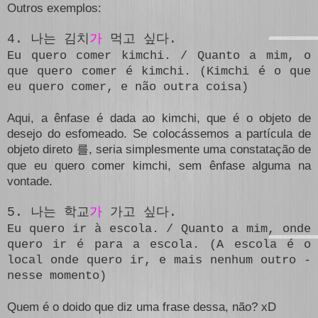
Outros exemplos:
4. 나는 김치
가
먹고 싶다.
Eu quero comer kimchi. / Quanto a mim, o
que quero comer é kimchi. (Kimchi é o que
eu quero comer, e não outra coisa)
Aqui, a ênfase é dada ao kimchi, que é o objeto de
desejo do esfomeado. Se colocássemos a partícula de
objeto direto
, seria simplesmente uma constatação de
를
que eu quero comer kimchi, sem ênfase alguma na
vontade.
5. 나는 학교
가
가고 싶다.
Eu quero ir à escola. / Quanto a mim, onde
quero ir é para a escola. (A escola é o
local onde quero ir, e mais nenhum outro -
nesse momento)
Quem é o doido que diz uma frase dessa, não? xD