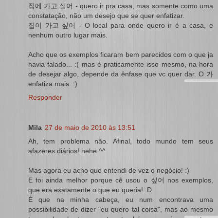
집에 가고 싶어 - quero ir pra casa, mas somente como uma
constatação, não um desejo que se quer enfatizar.
집이 가고 싶어 - O local para onde quero ir é a casa, e
nenhum outro lugar mais.
Acho que os exemplos ficaram bem parecidos com o que ja
havia falado... :( mas é praticamente isso mesmo, na hora
de desejar algo, depende da ênfase que vc quer dar. O 가
enfatiza mais. :)
Responder
Mila
27 de maio de 2010 às 13:51
Ah, tem problema não. Afinal, todo mundo tem seus
afazeres diários! hehe ^^
Mas agora eu acho que entendi de vez o negócio! :)
E foi ainda melhor porque cê usou o 싶어 nos exemplos,
que era exatamente o que eu queria! :D
É que na minha cabeça, eu num encontrava uma
possibilidade de dizer "eu quero tal coisa", mas ao mesmo