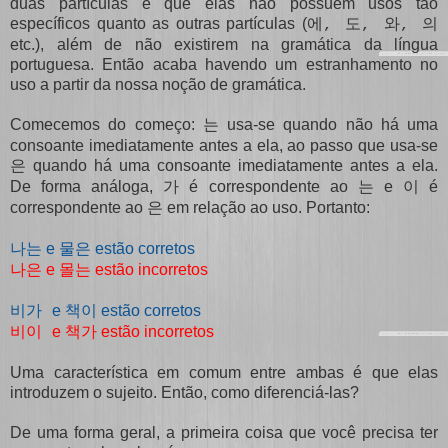
duas partículas é que elas não possuem usos tão
específicos quanto as outras partículas (
에, 도, 와, 의
etc.), além de não existirem na gramática da língua
portuguesa. Então acaba havendo um estranhamento no
uso a partir da nossa noção de gramática.
Comecemos do começo:
usa-se quando não há uma
는
consoante imediatamente antes a ela, ao passo que usa-se
quando há uma consoante imediatamente antes a ela.
은
De forma análoga,
é correspondente ao
e
é
가
는
이
correspondente ao
em relação ao uso. Portanto:
은
e
estão corretos
나는
물은
e
estão incorretos
나은
몰는
e
estão corretos
비가
책이
e
estão incorretos
비이
책가
Uma característica em comum entre ambas é que elas
introduzem o sujeito. Então, como diferenciá-las?
De uma forma geral, a primeira coisa que você precisa ter