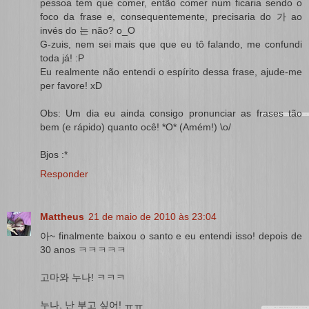
pessoa tem que comer, então comer num ficaria sendo o
foco da frase e, consequentemente, precisaria do 가 ao
invés do 는 não? o_O
G-zuis, nem sei mais que que eu tô falando, me confundi
toda já! :P
Eu realmente não entendi o espírito dessa frase, ajude-me
per favore! xD
Obs: Um dia eu ainda consigo pronunciar as frases tão
bem (e rápido) quanto ocê! *O* (Amém!) \o/
Bjos :*
Responder
Mattheus
21 de maio de 2010 às 23:04
아~ finalmente baixou o santo e eu entendi isso! depois de
30 anos ㅋㅋㅋㅋㅋ
고마와 누나! ㅋㅋㅋ
누나, 난 부고 싶어! ㅠㅠ