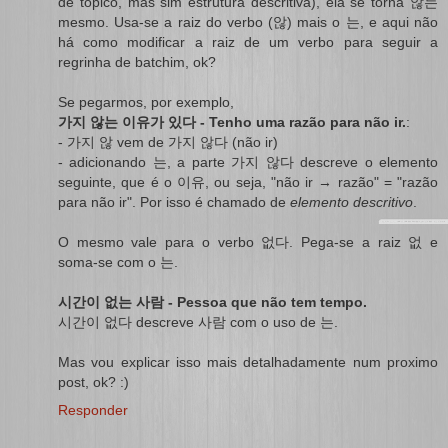
de tópico, mas sim estrutura descritiva), ela se torna 않는
mesmo. Usa-se a raiz do verbo (않) mais o 는, e aqui não
há como modificar a raiz de um verbo para seguir a
regrinha de batchim, ok?
Se pegarmos, por exemplo,
가지 않는 이유가 있다 - Tenho uma razão para não ir.
:
- 가지 않 vem de 가지 않다 (não ir)
- adicionando 는, a parte 가지 않다 descreve o elemento
seguinte, que é o 이유, ou seja, "não ir → razão" = "razão
para não ir". Por isso é chamado de
elemento descritivo
.
O mesmo vale para o verbo 없다. Pega-se a raiz 없 e
soma-se com o 는.
시간이 없는 사람 - Pessoa que não tem tempo.
시간이 없다 descreve 사람 com o uso de 는.
Mas vou explicar isso mais detalhadamente num proximo
post, ok? :)
Responder