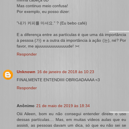
Mas continuo meio confusa!
Por exemplo, eu posso dizer:
"내가 커피를 마셔요." ? (Eu bebo café)
E a diferença entre as partículas é que uma dá importância
à pessoa (가) e a outra dá importância à ação (는), né? Por
favor, me ajuuuuuuuuuuuuude! ><
Responder
Unknown
16 de janeiro de 2018 às 10:23
FINALMENTE ENTENDIIII OBRIGADAAAA <3
Responder
Anônimo
21 de maio de 2019 às 18:34
Oiii Aileen, bom eu não consegui entender direito o uso
dessas partículas.... Mas, em muitas vídeos aulas que eu
assisti, as pessoas davam um dica, só que eu não sei se