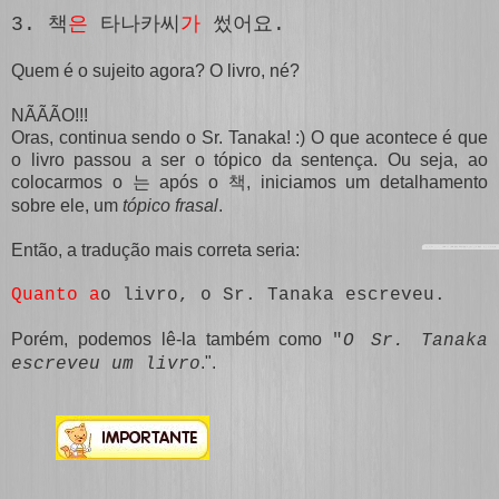
3.
책
은
타나카씨
가
썼어요.
Quem é o sujeito agora? O livro, né?
NÃÃÃO!!!
Oras, continua sendo o Sr. Tanaka! :) O que acontece é que
o livro passou a ser o tópico da sentença. Ou seja, ao
colocarmos o
após o
, iniciamos um detalhamento
는
책
sobre ele, um
tópico frasal
.
Então, a tradução mais correta seria:
Quanto a
o livro, o Sr. Tanaka escreveu.
Porém, podemos lê-la também como
"
O Sr. Tanaka
.".
escreveu um livro