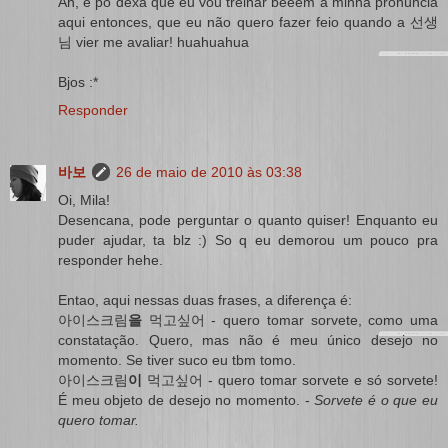
Ah, e pó dexá que eu vou treinar beeem a minha pronúncia
aqui entonces, que eu não quero fazer feio quando a 선생
님 vier me avaliar! huahuahua
Bjos :*
Responder
바보
26 de maio de 2010 às 03:38
Oi, Mila!
Desencana, pode perguntar o quanto quiser! Enquanto eu
puder ajudar, ta blz :) So q eu demorou um pouco pra
responder hehe.
Entao, aqui nessas duas frases, a diferença é:
아이스크림
을
먹고싶어 - quero tomar sorvete, como uma
constatação. Quero, mas não é meu único desejo no
momento. Se tiver suco eu tbm tomo.
아이스크림
이
먹고싶어 - quero tomar sorvete e só sorvete!
É meu objeto de desejo no momento. -
Sorvete é o que eu
quero tomar.