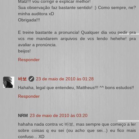
Malz!!! vou corrigir e explicar melhor!
Sua observação faz bastante sentido! :) Como sempre, ne?
minha auditora xD
Obrigada!!!
E treine bastante a pronuncia! Qualquer dia vou pedir pra
vcs me mandarem arquivos de vcs lendo hehehe! pra
avaliar a pronúncia.
beijos!
Responder
바보
23 de maio de 2010 às 01:28
Hahaha, legal que entendeu, Mattheus!!! ^^ bons estudos!!
Responder
NRM
23 de maio de 2010 às 03:20
hahaha nada contra vc 바보, mas sempre que começo a ler
sobre coisas q eu sei (ou acho que sei...) eu fico mais
confuso... XD