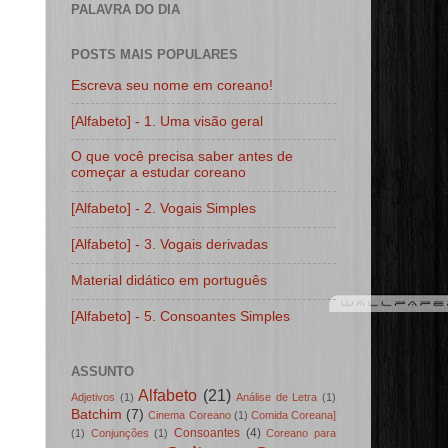
PALAVRA DO DIA
POSTS MAIS POPULARES
Escreva seu nome em coreano!
[Alfabeto] - 1. Uma visão geral
O que você precisa saber antes de
começar a estudar coreano
[Alfabeto] - 2. Vogais Simples
[Alfabeto] - 3. Vogais derivadas
Material didático em português
[Alfabeto] - 5. Consoantes Simples
ASSUNTO
Alfabeto
(21)
Adjetivos
(1)
Análise de Letra
(1)
Batchim
(7)
Cinema Coreano
(1)
Comida Coreana]
Consoantes
(4)
(1)
Conjunções
(1)
Coreano para