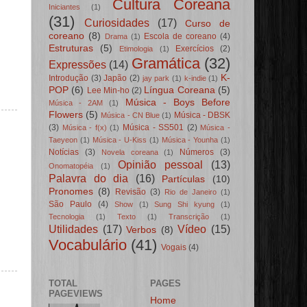
Cultura Coreana
Iniciantes
(1)
(31)
Curiosidades
(17)
Curso de
coreano
(8)
Escola de coreano
(4)
Drama
(1)
Estruturas
(5)
Exercícios
(2)
Etimologia
(1)
Gramática
(32)
Expressões
(14)
K-
Introdução
(3)
Japão
(2)
jay park
(1)
k-indie
(1)
POP
(6)
Língua Coreana
(5)
Lee Min-ho
(2)
Música - Boys Before
Música - 2AM
(1)
Flowers
(5)
Música - DBSK
Música - CN Blue
(1)
(3)
Música - SS501
(2)
Música - f(x)
(1)
Música -
Taeyeon
(1)
Música - U-Kiss
(1)
Música - Younha
(1)
Notícias
(3)
Números
(3)
Novela coreana
(1)
Opinião pessoal
(13)
Onomatopéia
(1)
Palavra do dia
(16)
Partículas
(10)
Pronomes
(8)
Revisão
(3)
Rio de Janeiro
(1)
São Paulo
(4)
Show
(1)
Sung Shi kyung
(1)
Tecnologia
(1)
Texto
(1)
Transcrição
(1)
Utilidades
(17)
Vídeo
(15)
Verbos
(8)
Vocabulário
(41)
Vogais
(4)
TOTAL
PAGES
PAGEVIEWS
Home