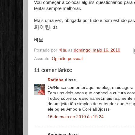
Vou começar a colocar alguns questionários para 
tentar sempre melhorar.
Mais uma vez, obrigada por tudo e bom estudo par
파이팅
! :D
바보
Postado por
바보
às
domingo, maio 16, 2010
Assunto:
Opinião pessoal
11 comentários:
Rafinha
disse...
Oii!Nunca comentei aqui no blog, mais agor
Tem uns dois anos que conheci a cultura cor
Tudoo sobre coreano na net,mais realmente 
de um jeito tão simples de entender que é su
ele pq eu Amoo a Coréia!!Bjosss
16 de maio de 2010 às 19:24
Anônimo disse...