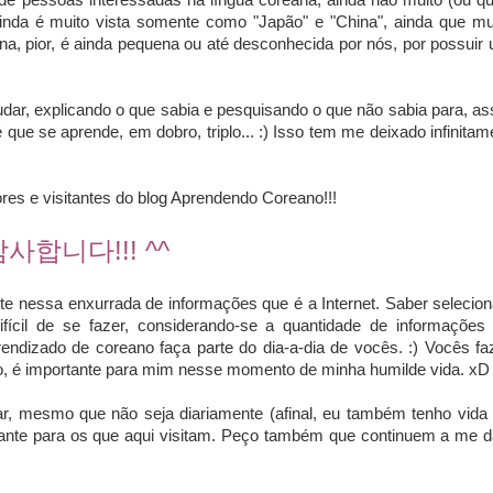
e de pessoas interessadas na língua coreana, ainda não muito (ou q
i ainda é muito vista somente como "Japão" e "China", ainda que mu
na, pior, é ainda pequena ou até desconhecida por nós, por possuir
udar, explicando o que sabia e pesquisando o que não sabia para, as
que se aprende, em dobro, triplo... :) Isso tem me deixado infinitam
ores e visitantes do blog Aprendendo Coreano!!!
!!! ^^
감사합니다
te nessa enxurrada de informações que é a Internet. Saber selecion
ifícil de se fazer, considerando-se a quantidade de informações
rendizado de coreano faça parte do dia-a-dia de vocês. :) Vocês f
eno, é importante para mim nesse momento de minha humilde vida. xD
r, mesmo que não seja diariamente (afinal, eu também tenho vida 
sante para os que aqui visitam. Peço também que continuem a me d