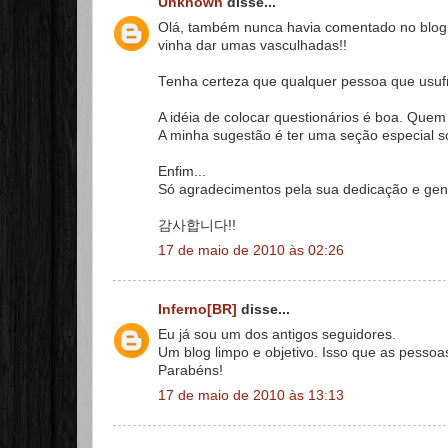
Unknown
disse...
Olá, também nunca havia comentado no blog a
vinha dar umas vasculhadas!!
Tenha certeza que qualquer pessoa que usufru
A idéia de colocar questionários é boa. Quem
A minha sugestão é ter uma seção especial s
Enfim...
Só agradecimentos pela sua dedicação e gent
감사합니다!!
17 de maio de 2010 às 02:26
Inferno[BR]
disse...
Eu já sou um dos antigos seguidores.
Um blog limpo e objetivo. Isso que as pesso
Parabéns!
17 de maio de 2010 às 13:13