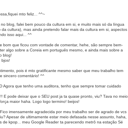
a,fiquei mto feliz... ^^~
 no blog, falei bem pouco da cultura em si, e muito mais só da língua
o da cultura), mas ainda pretendo falar mais da cultura em si, aspectos
o isso aqui... ^^
que bom que ficou com vontade de comentar, hehe, são sempre bem-
il ter algo sobre a Coreia em português mesmo, e ainda mais sobre a
o blog!
 bjos!
timento, pois é mto gratificante mesmo saber que meu trabalho tem
 e sincero comentário! ^^
! xD Agora que tenho uma auditora, tenho que sempre tomar cuidado
! E pode deixar que o SEU post ja ta quase pronto, viu? Tava no meio
força maior haha. Logo logo termino! beijos!
! Fico imensamente agradecida por meu trabalho ser de agrado de vcs
iu? Apesar de ultimamente estar meio defasada nesse assunto, haha,
ias de kpop... meu Google Reader ta parecendo metrô na estação Sé