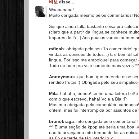
바보
disse...
Waaaaaaaa!
Muito obrigada mesmo pelos comentários! Noss
Sei que ainda falta bastante coisa pra colocar
(claro que a partir da língua se conhece muit
ímpares de lá. :) Aos poucos vamos aumentand
rafinah
: obrigada pelo seu 1o comentário! 
vindas as opiniões de todos. :) E é bem difíc
língua. Por isso me empolguei para começar 
Tudo de bom pra vc e comente mais vezes ^^
Anonymous
: que bom que entende esse sen
rendido frutos :) Obrigada pelo seu simpático
Mila
: hahaha, eeeee! tenho uma leitora fiel
com o que escrevo, haha! Vc e a Bia :P
Mas mto obrigada pelo comentário carinhoso!!
ontem, mas fui interrompida por assuntos de 
brunobraga
: mto obrigada pelo comentário!
^^ E uma seção de kpop até seria uma boa, v
nao to arranjando mto tempo de ler as notic
às 6h da tarde de tão lotado! >.<