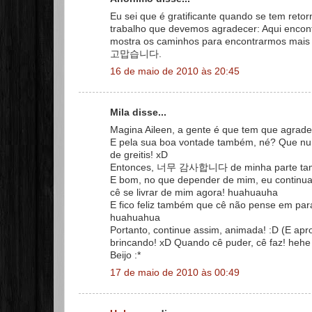
Eu sei que é gratificante quando se tem reto
trabalho que devemos agradecer: Aqui encontr
mostra os caminhos para encontrarmos mais
고맙습니다.
16 de maio de 2010 às 20:45
Mila disse...
Magina Aileen, a gente é que tem que agradec
E pela sua boa vontade também, né? Que num
de greitis! xD
Entonces, 너무 감사합니다 de minha parte tam
E bom, no que depender de mim, eu continuarei
cê se livrar de mim agora! huahuauha
E fico feliz também que cê não pense em parar
huahuahua
Portanto, continue assim, animada! :D (E apr
brincando! xD Quando cê puder, cê faz! hehe
Beijo :*
17 de maio de 2010 às 00:49