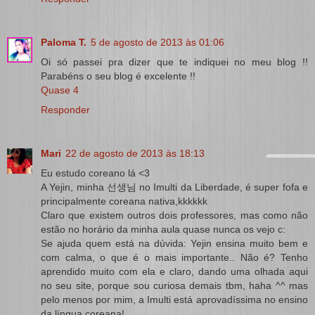
Paloma T.
5 de agosto de 2013 às 01:06
Oi só passei pra dizer que te indiquei no meu blog !!
Parabéns o seu blog é excelente !!
Quase 4
Responder
Mari
22 de agosto de 2013 às 18:13
Eu estudo coreano lá <3
A Yejin, minha 선생님 no Imulti da Liberdade, é super fofa e
principalmente coreana nativa,kkkkkk
Claro que existem outros dois professores, mas como não
estão no horário da minha aula quase nunca os vejo c:
Se ajuda quem está na dúvida: Yejin ensina muito bem e
com calma, o que é o mais importante.. Não é? Tenho
aprendido muito com ela e claro, dando uma olhada aqui
no seu site, porque sou curiosa demais tbm, haha ^^ mas
pelo menos por mim, a Imulti está aprovadíssima no ensino
da língua coreana!