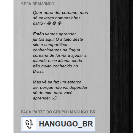
SEJA BEM-VINDO!
Quer aprender coreano, mas
só enxerga homenzinhos
palito?
옷 옺 웆
Então vamos aprender
juntos aqui! O intuito deste
site é compartilhar
conhecimentos na língua
coreana de forma a ajudar a
difundir esse idioma ainda
não muito conhecido no
Brasil.
Mas vê se faz um esforço
ae, porque não vai depender
só de mim para você
aprender. xD
FAÇA PARTE DO GRUPO HANGUGO_BR