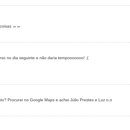
s coisas ㅠㅠ
urso no dia seguinte e não daria tempooooooo! ;(
nto? Procurei no Google Maps e achei Júlio Prestes e Luz o.o