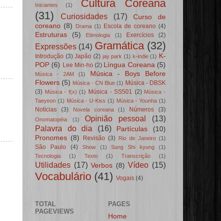
Cultura Coreana
Iniciantes
(1)
(31)
Curiosidades
(17)
Curso de
coreano
(8)
Escola de coreano
(4)
Drama
(1)
Estruturas
(5)
Exercícios
(2)
Etimologia
(1)
Gramática
(32)
Expressões
(14)
K-
Introdução
(3)
Japão
(2)
jay park
(1)
k-indie
(1)
POP
(6)
Língua Coreana
(5)
Lee Min-ho
(2)
Música - Boys Before
Música - 2AM
(1)
Flowers
(5)
Música - DBSK
Música - CN Blue
(1)
(3)
Música - SS501
(2)
Música - f(x)
(1)
Música -
Taeyeon
(1)
Música - U-Kiss
(1)
Música - Younha
(1)
Notícias
(3)
Números
(3)
Novela coreana
(1)
Opinião pessoal
(13)
Onomatopéia
(1)
Palavra do dia
(16)
Partículas
(10)
Pronomes
(8)
Revisão
(3)
Rio de Janeiro
(1)
São Paulo
(4)
Show
(1)
Sung Shi kyung
(1)
Tecnologia
(1)
Texto
(1)
Transcrição
(1)
Utilidades
(17)
Vídeo
(15)
Verbos
(8)
Vocabulário
(41)
Vogais
(4)
TOTAL
PAGES
PAGEVIEWS
Home