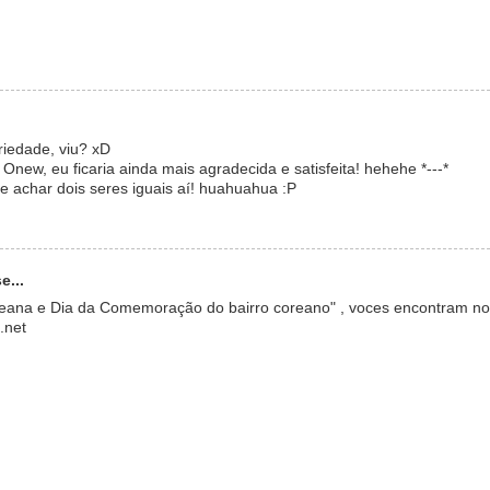
iedade, viu? xD
new, eu ficaria ainda mais agradecida e satisfeita! hehehe *---*
e achar dois seres iguais aí! huahuahua :P
e...
oreana e Dia da Comemoração do bairro coreano" , voces encontram no
.net