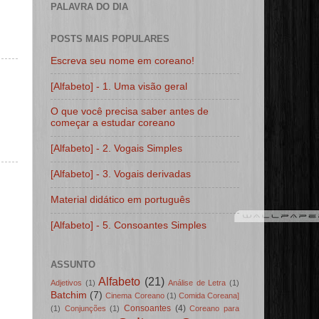
PALAVRA DO DIA
POSTS MAIS POPULARES
Escreva seu nome em coreano!
[Alfabeto] - 1. Uma visão geral
O que você precisa saber antes de
começar a estudar coreano
[Alfabeto] - 2. Vogais Simples
[Alfabeto] - 3. Vogais derivadas
Material didático em português
[Alfabeto] - 5. Consoantes Simples
ASSUNTO
Alfabeto
(21)
Adjetivos
(1)
Análise de Letra
(1)
Batchim
(7)
Cinema Coreano
(1)
Comida Coreana]
Consoantes
(4)
(1)
Conjunções
(1)
Coreano para