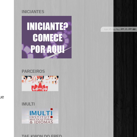
INICIANTES
PARCEIROS
ue
IMULTI
TAE KWON DO FRED