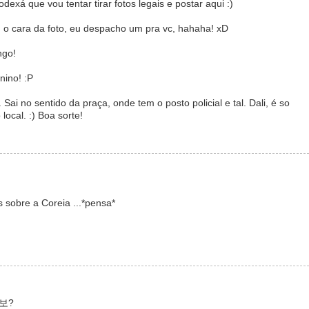
dexá que vou tentar tirar fotos legais e postar aqui :)
m o cara da foto, eu despacho um pra vc, hahaha! xD
ngo!
ino! :P
i no sentido da praça, onde tem o posto policial e tal. Dali, é so
local. :) Boa sorte!
 sobre a Coreia ...*pensa*
바보?