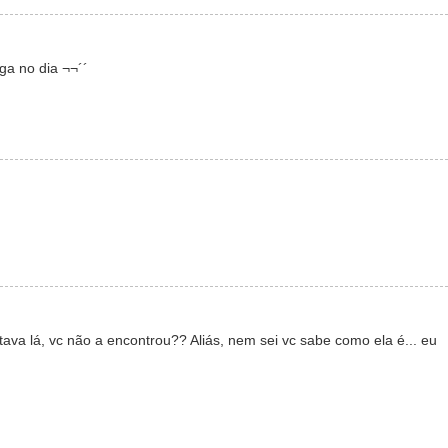
lga no dia ¬¬´´
e tava lá, vc não a encontrou?? Aliás, nem sei vc sabe como ela é... eu