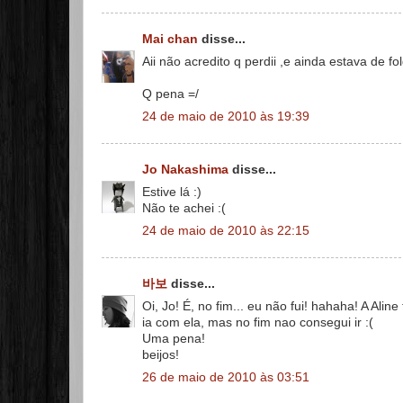
Mai chan
disse...
Aii não acredito q perdii ,e ainda estava de fo
Q pena =/
24 de maio de 2010 às 19:39
Jo Nakashima
disse...
Estive lá :)
Não te achei :(
24 de maio de 2010 às 22:15
바보
disse...
Oi, Jo! É, no fim... eu não fui! hahaha! A Alin
ia com ela, mas no fim nao consegui ir :(
Uma pena!
beijos!
26 de maio de 2010 às 03:51