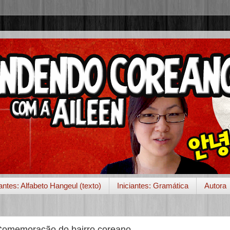
iantes: Alfabeto Hangeul (texto)
Iniciantes: Gramática
Autora
 Comemoração do bairro coreano