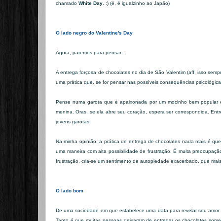
chamado
White Day
. :) (é, é igualzinho ao Japão)
O lado negro do Valentine's Day
Agora, paremos para pensar...
A entrega forçosa de chocolates no dia de São Valentim
(aff, isso semp
uma prática que, se for pensar nas possíveis consequências psicológica
Pense numa garota que é apaixonada por um mocinho bem popular e b
menina. Oras, se ela abre seu coração, espera ser correspondida. En
jovens garotas.
Na minha opinião, a prática de entrega de chocolates nada mais é qu
uma maneira com alta possibilidade de frustração. É muita preocupaçã
frustração, cria-se um sentimento de autopiedade exacerbado, que mais
O lado bom
De uma sociedade em que estabelece uma data para revelar seu amor n
Tanto é que muitas pessoas deixaram de entregar os chocolates somen