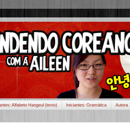
iantes: Alfabeto Hangeul (texto)
Iniciantes: Gramática
Autora