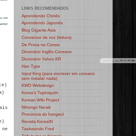
LINKS RECOMENDADOS
Aprendendo Chinês
nou um
Aprendendo Japonês
manter
Blog Gigante Asia
Conversor de voz (leitura)
De Prosa na Coreia
Dicionário Inglês-Coreano
Dicionário Yahoo KR
Han Type
Input King (para escrever em coreano
sem instalar nada)
te)
KWD Webdesign
m)
Korea's Tupiniquim
Korean Wiki Project
Nihongo Naraê
ais
Pronúncia do hangeul
e)
Revista KoreaIN
Taekwondo Fred
 ne