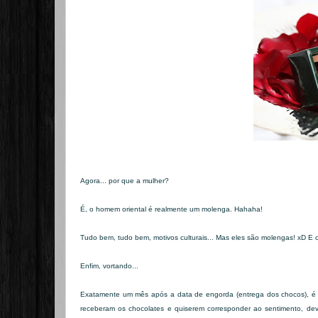
Agora... por que a mulher?
É, o homem oriental é realmente um molenga. Hahaha!
Tudo bem, tudo bem, motivos culturais... Mas eles são molengas! xD E o
Enfim, vortando...
Exatamente um mês após a data de engorda (entrega dos chocos), é a 
receberam os chocolates e quiserem corresponder ao sentimento, dev