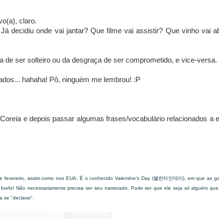
o(a), claro.
 decidiu onde vai jantar? Que filme vai assistir? Que vinho vai ab
a de ser solteiro ou da desgraça de ser comprometido, e vice-versa.
rados... hahaha! Pô, ninguém me lembrou! :P
Coreia e depois passar algumas frases/vocabulário relacionados a 
fevereiro, assim como nos EUA. É o conhecido Valentine's Day (
), em que as g
밸런타인데이
fuefo! Não necessariamente precisa ser seu namorado. Pode ser que ele seja só alguém que
a se "declarar".