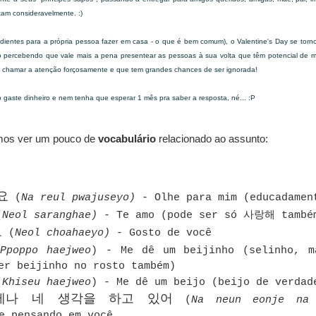
tam consideravelmente. :)
dientes para a própria pessoa fazer em casa - o que é bem comum), o Valentine's Day se tor
o percebendo que vale mais a pena presentear as pessoas à sua volta que têm potencial de 
chamar a atenção forçosamente e que tem grandes chances de ser ignorada!
 gaste dinheiro e nem tenha que esperar 1 mês pra saber a resposta, né... :P
mos ver um pouco de
vocabulário
relacionado ao assunto:
요
(
Na reul pwajuseyo)
- Olhe para mim (educadamen
(
Neol saranghae)
- Te amo (pode ser só 사랑해 també
요
(
Neol choahaeyo)
- Gosto de você
(
Ppoppo haejweo
) - Me dê um beijinho (selinho, m
er beijinho no rosto também)
(
Khiseu haejweo
) - Me dê um beijo (beijo de verdad
나 네 생각을 하고 있어
(
Na neun eonje na
e pensando em você