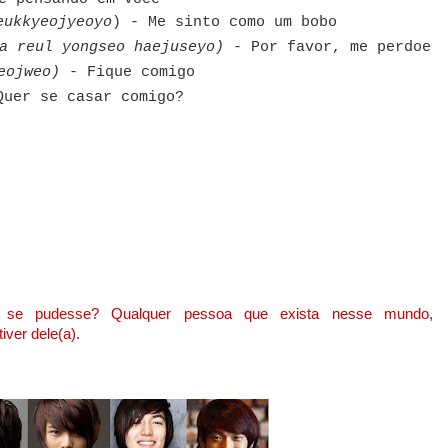
eukkyeojyeoyo
) - Me sinto como um bobo
a reul yongseo haejuseyo)
- Por favor, me perdoe
eojweo)
- Fique comigo
Quer se casar comigo?
, se pudesse? Qualquer pessoa que exista nesse mundo,
ver dele(a).