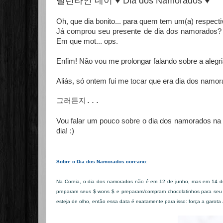
밸런타인 데이 ♥ Dia dos Namorados ♥
Oh, que dia bonito... para quem tem um(a) respectiv
Já comprou seu presente de dia dos namorados? Já
Em que mot... ops.
Enfim! Não vou me prolongar falando sobre a alegri
Aliás, só ontem fui me tocar que era dia dos namo
그러든지...
Vou falar um pouco sobre o dia dos namorados na 
dia! :)
Sobre o Dia dos Namorados coreano:
Na Coreia, o dia dos namorados não é em 12 de junho, mas em 14 de 
preparam seus $ wons $ e preparam/compram chocolatinhos para seu 
esteja de olho, então essa data é exatamente para isso: força a garota 