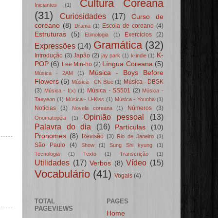
Cultura Coreana
Iniciantes
(1)
(31)
Curiosidades
(17)
Curso de
coreano
(8)
Escola de coreano
(4)
Drama
(1)
Estruturas
(5)
Exercícios
(2)
Etimologia
(1)
Gramática
(32)
Expressões
(14)
K-
Introdução
(3)
Japão
(2)
jay park
(1)
k-indie
(1)
POP
(6)
Língua Coreana
(5)
Lee Min-ho
(2)
Música - Boys Before
Música - 2AM
(1)
Flowers
(5)
Música - DBSK
Música - CN Blue
(1)
(3)
Música - SS501
(2)
Música - f(x)
(1)
Música -
Taeyeon
(1)
Música - U-Kiss
(1)
Música - Younha
(1)
Notícias
(3)
Números
(3)
Novela coreana
(1)
Opinião pessoal
(13)
Onomatopéia
(1)
Palavra do dia
(16)
Partículas
(10)
Pronomes
(8)
Revisão
(3)
Rio de Janeiro
(1)
São Paulo
(4)
Show
(1)
Sung Shi kyung
(1)
Tecnologia
(1)
Texto
(1)
Transcrição
(1)
Utilidades
(17)
Vídeo
(15)
Verbos
(8)
Vocabulário
(41)
Vogais
(4)
TOTAL
PAGES
PAGEVIEWS
Home