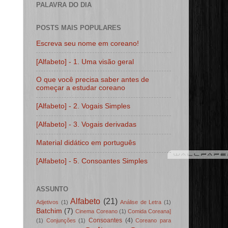
PALAVRA DO DIA
POSTS MAIS POPULARES
Escreva seu nome em coreano!
[Alfabeto] - 1. Uma visão geral
O que você precisa saber antes de
começar a estudar coreano
[Alfabeto] - 2. Vogais Simples
[Alfabeto] - 3. Vogais derivadas
Material didático em português
[Alfabeto] - 5. Consoantes Simples
ASSUNTO
Alfabeto
(21)
Adjetivos
(1)
Análise de Letra
(1)
Batchim
(7)
Cinema Coreano
(1)
Comida Coreana]
Consoantes
(4)
(1)
Conjunções
(1)
Coreano para