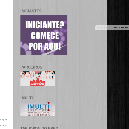
INICIANTES
PARCEIROS
IMULTI
os que
e é o
TAE KWON DO FRED