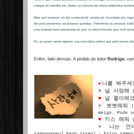
colegas de trabalho etc. Assim, as chances de serem retribuídos aumen
Mais que somente um dia comercial de vendas de chocolates (ou ingre
dia para presentear as pessoas queridas. Felizmente as pessoas estã
uma amizade bem estruturada do que um desconhecido que você tenta 
Po, se quiser cantar alguém, usa uma tática melhor que pelo menos não
Enfim, falei demais. A pedido do leitor
Rodrigo
, va
나를 봐주세
♥
♥
널 사랑해
♥
널 좋아해
♥
뽀뽀해줘
meigo. Pode s
♥
키스 해줘
♥
나는 언제
saenggageul hago isseo
) - Estou sempr