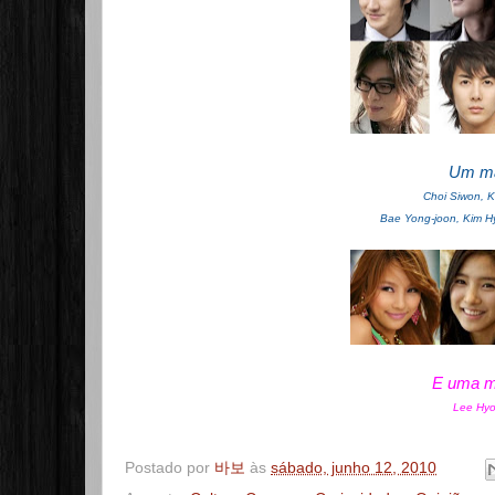
Um mai
Choi Siwon, K
Bae Yong-joon, Kim H
E uma ma
Lee Hyo
Postado por
바보
às
sábado, junho 12, 2010