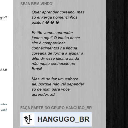
SEJA BEM-VINDO!
Quer aprender coreano, mas
só enxerga homenzinhos
rir?
palito?
옷 옺 웆
Então vamos aprender
juntos aqui! O intuito deste
site é compartilhar
conhecimentos na língua
coreana de forma a ajudar a
difundir esse idioma ainda
não muito conhecido no
Brasil.
esse
Mas vê se faz um esforço
ae, porque não vai depender
só de mim para você
aprender. xD
arotas
FAÇA PARTE DO GRUPO HANGUGO_BR
 você