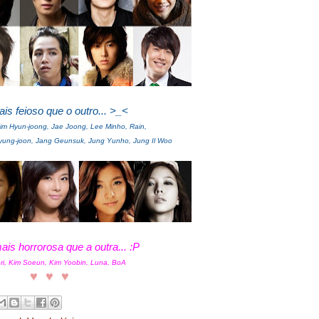
s feioso que o outro... >_<
im Hyun-joong, Jae Joong, Lee Minho, Rain,
yung-joon, Jang Geunsuk, Jung Yunho, Jung Il Woo
is horrorosa que a outra... :P
ri, Kim Soeun, Kim Yoobin, Luna, BoA
♥
♥
♥