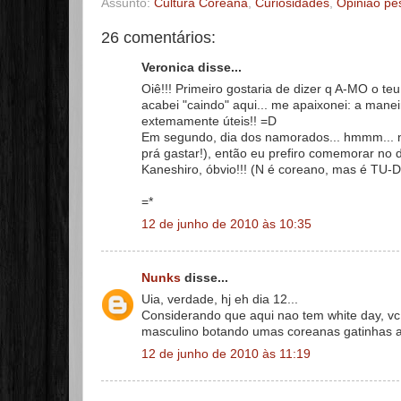
Assunto:
Cultura Coreana
,
Curiosidades
,
Opinião pe
26 comentários:
Veronica disse...
Oiê!!! Primeiro gostaria de dizer q A-MO o te
acabei "caindo" aqui... me apaixonei: a maneir
extemamente úteis!! =D
Em segundo, dia dos namorados... hmmm... n
prá gastar!), então eu prefiro comemorar no 
Kaneshiro, óbvio!!! (N é coreano, mas é TU-D
=*
12 de junho de 2010 às 10:35
Nunks
disse...
Uia, verdade, hj eh dia 12...
Considerando que aqui nao tem white day, vc 
masculino botando umas coreanas gatinhas ali 
12 de junho de 2010 às 11:19