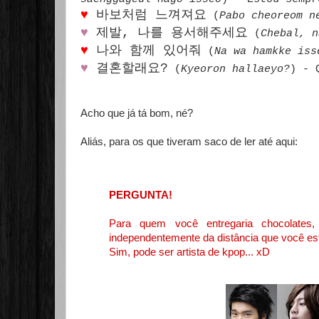
♥
바보처럼 느껴져요
(
Pabo cheoreom n
♥
제발, 나를 용서해주세요
(
Chebal, n
♥
나와 함께 있어줘
(
Na wa hamkke iss
♥
결혼할래요?
(
Kyeoron hallaeyo?
) - 
Acho que já tá bom, né?
Aliás, para os que tiveram saco de ler até aqui:
PERGUNTA!
Para quem você entregaria chocolates
independentemente da distância que você esti
Sim, pode ser artista de kpop... xD