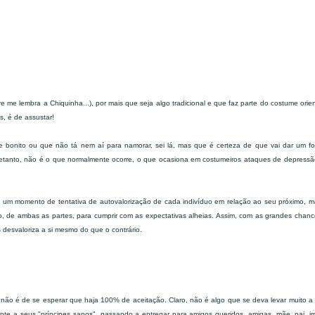
re me lembra a Chiquinha...), por mais que seja algo tradicional e que faz parte do costume orien
s, é de assustar!
onito ou que não tá nem aí para namorar, sei lá, mas que é certeza de que vai dar um fo
tretanto, não é o que normalmente ocorre, o que ocasiona em costumeiros ataques de depress
e um momento de tentativa de autovalorização de cada indivíduo em relação ao seu próximo, 
o, de ambas as partes, para cumprir com as expectativas alheias. Assim, com as grandes chan
 desvaloriza a si mesmo do que o contrário.
ão é de se esperar que haja 100% de aceitação. Claro, não é algo que se deva levar muito a 
te a seus "príncipes sapos", passando a entregar para amigos queridos, amigas, mãe, pai, i