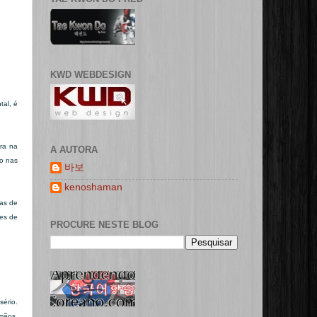
KWD WEBDESIGN
tal, é
ra na
A AUTORA
ão nas
바보
kenoshaman
mas de
ces de
PROCURE NESTE BLOG
sério.
rmãos,