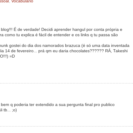
ssoal
,
Vocabulário
u blog!!! É de verdade! Decidi aprender hangul por conta própria e
a como tu explica é fácil de entender e os links q tu passa são
unk gostei do dia dos namorados brazuca (é só uma data inventada
dia 14 de fevereiro... prá qm eu daria chocolates?????? RÁ, Takeshi
O!!!) =D
bem q poderia ter extendido a sua pergunta final pro publico
tb... ;o)