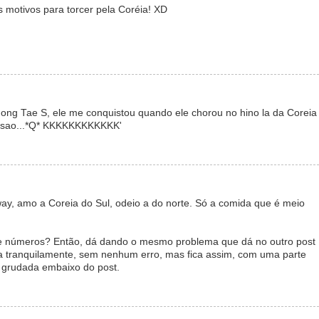
is motivos para torcer pela Coréia! XD
Jong Tae S, ele me conquistou quando ele chorou no hino la da Coreia
e sao...*Q* KKKKKKKKKKKK'
yway, amo a Coreia do Sul, odeio a do norte. Só a comida que é meio
 de números? Então, dá dando o mesmo problema que dá no outro post
a tranquilamente, sem nenhum erro, mas fica assim, com uma parte
l grudada embaixo do post.