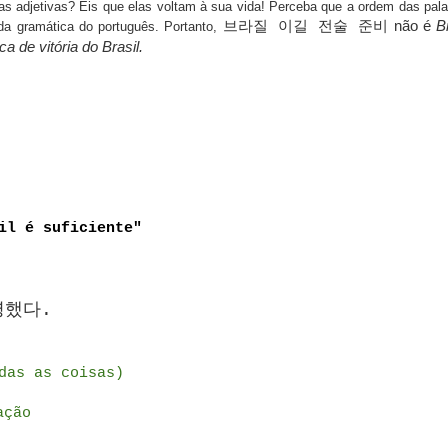
as adjetivas? Eis que elas voltam à sua vida! Perceba que a ordem das pal
não é
B
 da gramática do português. Portanto,
브라질 이길 전술 준비
ca de vitória do Brasil.
il é suficiente"
명했다.
das as coisas)
ação