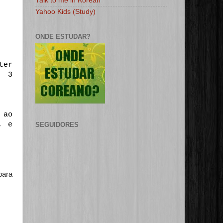
Talk to me in Korean
Yahoo Kids (Study)
ONDE ESTUDAR?
ter
e 3
 ao
, e
SEGUIDORES
para