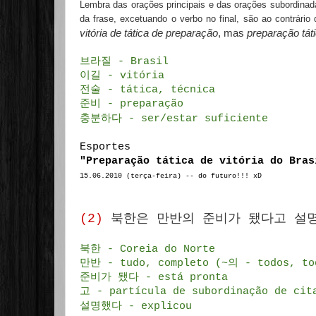
Lembra das orações principais e das orações subordinad
da frase, excetuando o verbo no final, são ao contrário
vitória de tática de preparação
, mas
preparação táti
브라질 - Brasil
이길 - vitória
전술 - tática, técnica
준비 - preparação
충분하다 - ser/estar suficiente
Esportes
"Preparação tática de vitória do Bras
15.06.2010 (terça-feira) --
do futuro!!! xD
(2)
북한은 만반의 준비가 됐다고 설
북한 - Coreia do Norte
만반 - tudo, completo (~의 - todos, to
준비가 됐다 - está pronta
고 - partícula de subordinação de cit
설명했다 - explicou