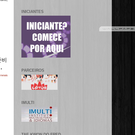
INICIANTES
준비
.
PARCEIROS
 news
IMULTI
TAE KWON DO FRED