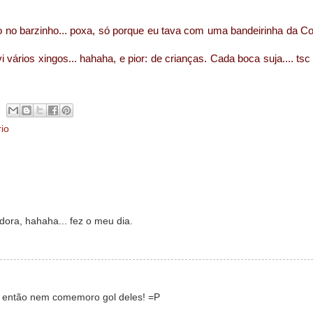
do no barzinho... poxa, só porque eu tava com uma bandeirinha da Co
 vários xingos... hahaha, e pior: de crianças. Cada boca suja.... tsc 
io
idora, hahaha... fez o meu dia.
.. então nem comemoro gol deles! =P