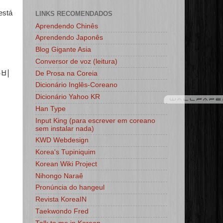
está
LINKS RECOMENDADOS
Aprendendo Chinês
Aprendendo Japonês
Blog Gigante Asia
Conversor de voz (leitura)
준비
De Prosa na Coreia
Dicionário Inglês-Coreano
Dicionário Yahoo KR
Han Type
Input King (para escrever em coreano
sem instalar nada)
KWD Webdesign
Korea's Tupiniquim
Korean Wiki Project
Nihongo Naraê
Pronúncia do hangeul
Revista KoreaIN
Taekwondo Fred