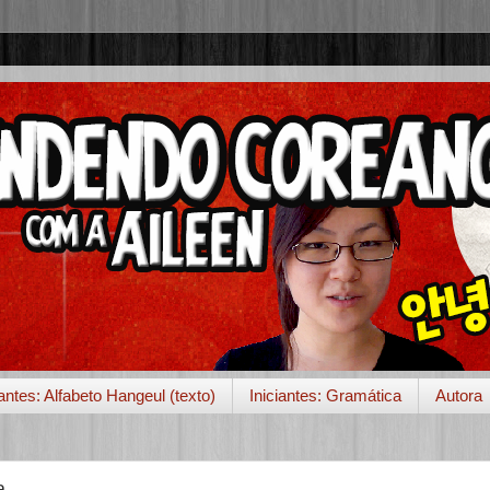
iantes: Alfabeto Hangeul (texto)
Iniciantes: Gramática
Autora
a