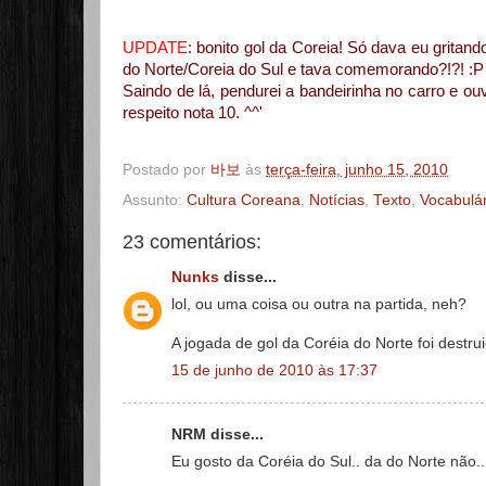
UPDATE
:
bonito gol da Coreia! Só dava eu gritan
do Norte/Coreia do Sul e tava comemorando?!?! :P
Saindo de lá, pendurei a bandeirinha no carro e ouvi
respeito nota 10. ^^'
Postado por
바보
às
terça-feira, junho 15, 2010
Assunto:
Cultura Coreana
,
Notícias
,
Texto
,
Vocabulár
23 comentários:
Nunks
disse...
lol, ou uma coisa ou outra na partida, neh?
A jogada de gol da Coréia do Norte foi destru
15 de junho de 2010 às 17:37
NRM disse...
Eu gosto da Coréia do Sul.. da do Norte não