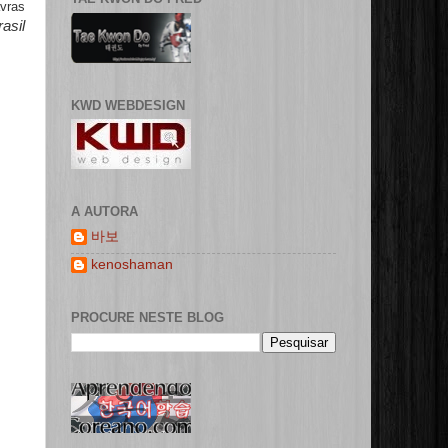
avras
rasil
KWD WEBDESIGN
A AUTORA
바보
kenoshaman
PROCURE NESTE BLOG