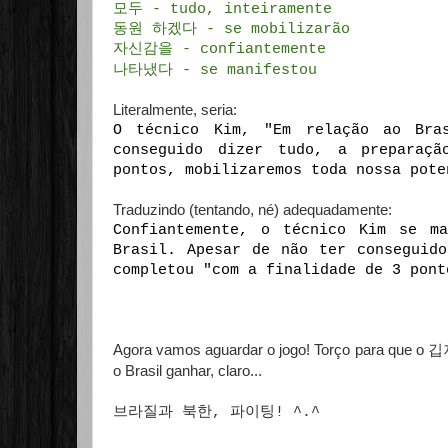
모두 - tudo, inteiramente
동원 하겠다 - se mobilizarão
자신감을 - confiantemente
나타냈다 - se manifestou
Literalmente, seria:
O técnico Kim, "Em relação ao Bra
conseguido dizer tudo, a preparaç
pontos, mobilizaremos toda nossa pote
Traduzindo (tentando, né) adequadamente:
Confiantemente, o técnico Kim se ma
Brasil. Apesar de não ter conseguido
completou "com a finalidade de 3 pont
Agora vamos aguardar o jogo! Torço para que o
깁
o Brasil ganhar, claro...
브라질과 북한, 파이팅! ^.^