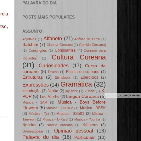
PALAVRA DO DIA
reia
POSTS MAIS POPULARES
tsc,
ASSUNTO
Alfabeto
(21)
Adjetivos
(1)
Análise de Letra
(1)
Batchim
(7)
Cinema Coreano
(1)
Comida Coreana]
Consoantes
(4)
(1)
Conjunções
(1)
Coreano para
Cultura Coreana
Iniciantes
(1)
(31)
Curiosidades
(17)
Curso de
coreano
(8)
Escola de coreano
(4)
Drama
(1)
Estruturas
(5)
Exercícios
(2)
Etimologia
(1)
Gramática
(32)
Expressões
(14)
K-
Introdução
(3)
Japão
(2)
jay park
(1)
k-indie
(1)
POP
(6)
Língua Coreana
(5)
Lee Min-ho
(2)
Música - Boys Before
Música - 2AM
(1)
Flowers
(5)
Música - DBSK
Música - CN Blue
(1)
(3)
Música - SS501
(2)
Música - f(x)
(1)
Música -
Taeyeon
(1)
Música - U-Kiss
(1)
Música - Younha
(1)
Notícias
(3)
Números
(3)
Novela coreana
(1)
Opinião pessoal
(13)
Onomatopéia
(1)
Palavra do dia
(16)
Partículas
(10)