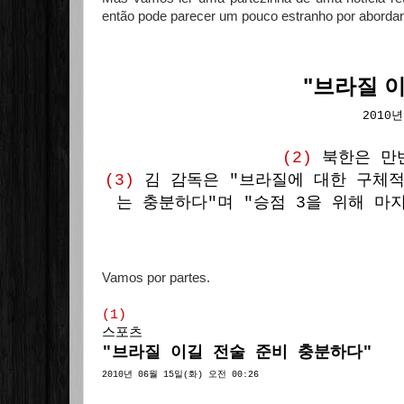
então pode parecer um pouco estranho por abordar 
"브라질 
2010년
(2)
북한은 만
(3)
김 감독은 "브라질에 대한 구체적
는 충분하다"며 "승점 3을 위해 마
Vamos por partes.
(1)
스포츠
"브라질 이길 전술 준비 충분하다"
2010년 06월 15일(화) 오전 00:26