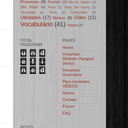
Pronomes
(8)
Revisão
(3)
Rio de Janeiro
(1)
São Paulo
(4)
Show
(1)
Sung Shi kyung
(1)
Tecnologia
(1)
Texto
(1)
Transcrição
(1)
Utilidades
(17)
Vídeo
(15)
Verbos
(8)
Vocabulário
(41)
Vogais
(4)
TOTAL
PAGES
PAGEVIEWS
Home
u
n
d
Iniciantes:
Alfabeto Hangeul
e
f
i
(texto)
n
e
d
Iniciantes:
Gramática
Para iniciantes:
VÍDEOS
Autora
Contato
Fórum
FAQ
POSTS