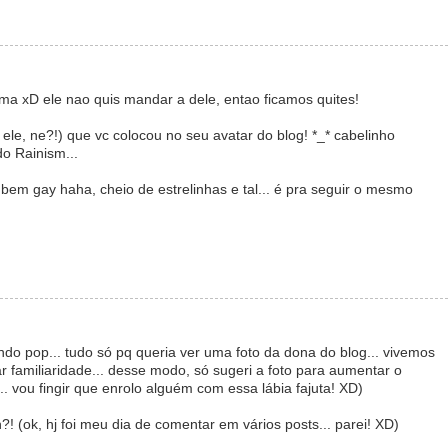
a xD ele nao quis mandar a dele, entao ficamos quites!
ele, ne?!) que vc colocou no seu avatar do blog! *_* cabelinho
do Rainism...
bem gay haha, cheio de estrelinhas e tal... é pra seguir o mesmo
ndo pop... tudo só pq queria ver uma foto da dona do blog... vivemos
 familiaridade... desse modo, só sugeri a foto para aumentar o
 vou fingir que enrolo alguém com essa lábia fajuta! XD)
?! (ok, hj foi meu dia de comentar em vários posts... parei! XD)