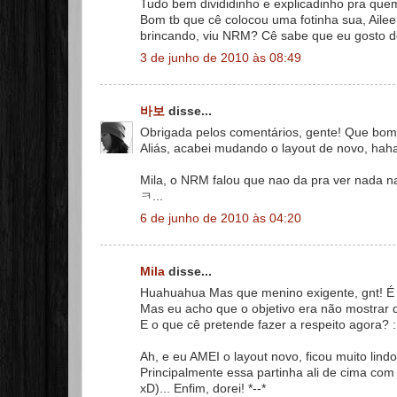
Tudo bem divididinho e explicadinho pra que
Bom tb que cê colocou uma fotinha sua, Ail
brincando, viu NRM? Cê sabe que eu gosto d
3 de junho de 2010 às 08:49
바보
disse...
Obrigada pelos comentários, gente! Que bom
Aliás, acabei mudando o layout de novo, hah
Mila, o NRM falou que nao da pra ver nada 
ㅋ...
6 de junho de 2010 às 04:20
Mila
disse...
Huahuahua Mas que menino exigente, gnt! É
Mas eu acho que o objetivo era não mostra
E o que cê pretende fazer a respeito agora? 
Ah, e eu AMEI o layout novo, ficou muito lindo
Principalmente essa partinha ali de cima com
xD)... Enfim, dorei! *--*