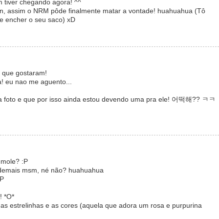
m tiver chegando agora! ^^
een, assim o NRM pôde finalmente matar a vontade! huahuahua (Tô
e encher o seu saco) xD
 que gostaram!
a! eu nao me aguento...
na foto e que por isso ainda estou devendo uma pra ele! 어떡해?? ㅋㅋ
 mole? :P
r demais msm, né não? huahuahua
:P
! *O*
 as estrelinhas e as cores (aquela que adora um rosa e purpurina