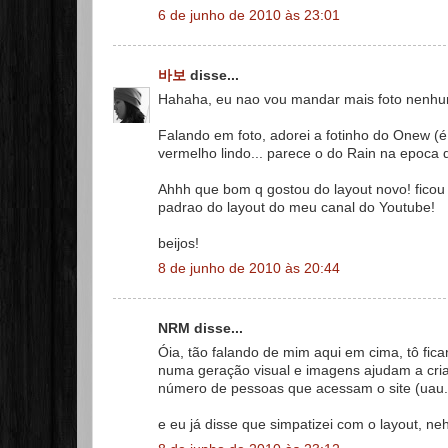
6 de junho de 2010 às 23:01
바보
disse...
Hahaha, eu nao vou mandar mais foto nenhum
Falando em foto, adorei a fotinho do Onew (é 
vermelho lindo... parece o do Rain na epoca 
Ahhh que bom q gostou do layout novo! ficou 
padrao do layout do meu canal do Youtube!
beijos!
8 de junho de 2010 às 20:44
NRM disse...
Óia, tão falando de mim aqui em cima, tô fica
numa geração visual e imagens ajudam a criar
número de pessoas que acessam o site (uau...
e eu já disse que simpatizei com o layout, neh