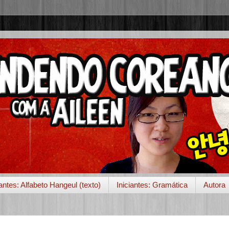
iantes: Alfabeto Hangeul (texto)
Iniciantes: Gramática
Autora