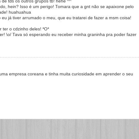
de tds os outros grupos tb! hehe ^^
ido, hein? Isso é um perigo! Tomara que a gnt não se apaixone pelo
zade! huahuahua
 eu já tiver arrumado o meu, que eu tratarei de fazer a msm coisa!
 ter o cdzinho deles! *O*
r! \o/ Tava só esperando eu receber minha graninha pra poder fazer
 uma empresa coreana e tinha muita curiosidade em aprender o seu