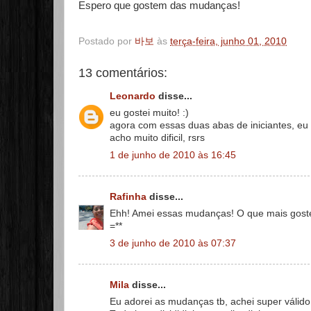
Espero que gostem das mudanças!
Postado por
바보
às
terça-feira, junho 01, 2010
13 comentários:
Leonardo
disse...
eu gostei muito! :)
agora com essas duas abas de iniciantes, eu
acho muito dificil, rsrs
1 de junho de 2010 às 16:45
Rafinha
disse...
Ehh! Amei essas mudanças! O que mais gostei 
=**
3 de junho de 2010 às 07:37
Mila
disse...
Eu adorei as mudanças tb, achei super válido