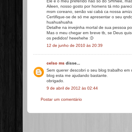
Ele é o meu preferido não só do SHINee, mas 
Aileen, nosso gosto por homens tá mto parec
msm coreano, senão vai cabá ca nossa ami
Certifique-se de só me apresentar o seu qndo
huahuahuaha
Detalhe na invejinha mortal de sua pessoa por
Mas o meu chegar em breve tb, se Deus quise
os pedidos! heeehehe :D
12 de junho de 2010 às 20:39
celso ms
disse...
Sem querer descobri o seu blog trabalho em
blog esta me ajudando bastante.
obrigado.
9 de abril de 2012 às 02:44
Postar um comentário