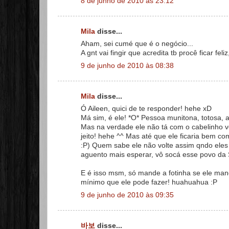
8 de junho de 2010 às 23:12
Mila
disse...
Aham, sei cumé que é o negócio...
A gnt vai fingir que acredita tb procê ficar feli
9 de junho de 2010 às 08:38
Mila
disse...
Ó Aileen, quici de te responder! hehe xD
Má sim, é ele! *O* Pessoa munitona, totosa, 
Mas na verdade ele não tá com o cabelinho v
jeito! hehe ^^ Mas até que ele ficaria bem c
:P) Quem sabe ele não volte assim qndo eles
aguento mais esperar, vô socá esse povo da 
E é isso msm, só mande a fotinha se ele man
mínimo que ele pode fazer! huahuahua :P
9 de junho de 2010 às 09:35
바보
disse...