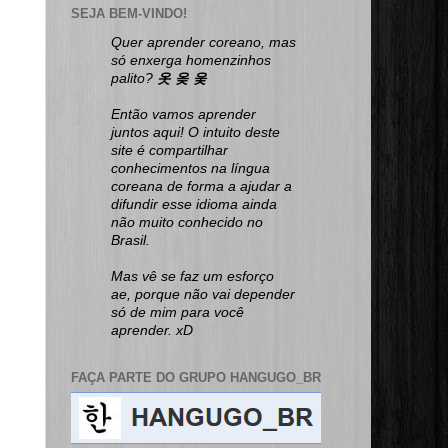
SEJA BEM-VINDO!
Quer aprender coreano, mas
só enxerga homenzinhos
palito?
옷 옺 웆
Então vamos aprender
juntos aqui! O intuito deste
site é compartilhar
conhecimentos na língua
coreana de forma a ajudar a
difundir esse idioma ainda
não muito conhecido no
Brasil.
Mas vê se faz um esforço
ae, porque não vai depender
só de mim para você
aprender. xD
FAÇA PARTE DO GRUPO HANGUGO_BR