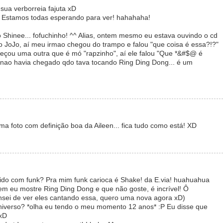
ua verborreia fajuta xD
! Estamos todas esperando para ver! hahahaha!
 Shinee... fofuchinho! ^^ Alias, ontem mesmo eu estava ouvindo o cd
do JoJo, aí meu irmao chegou do trampo e falou "que coisa é essa?!?"
ou uma outra que é mó "rapzinho", aí ele falou "Que *&#$@ é
 nao havia chegado qdo tava tocando Ring Ding Dong... é um
 foto com definição boa da Aileen... fica tudo como está! XD
o com funk? Pra mim funk carioca é Shake! da E.via! huahuahua
m eu mostre Ring Ding Dong e que não goste, é incrível! Ô
ansei de ver eles cantando essa, quero uma nova agora xD)
universo? *olha eu tendo o meu momento 12 anos* :P Eu disse que
 xD