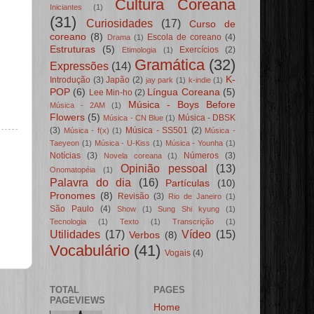
Cultura Coreana
Iniciantes
(1)
(31)
Curiosidades
(17)
Curso de
coreano
(8)
Escola de coreano
(4)
Drama
(1)
Estruturas
(5)
Exercícios
(2)
Etimologia
(1)
Gramática
(32)
Expressões
(14)
K-
Introdução
(3)
Japão
(2)
jay park
(1)
k-indie
(1)
POP
(6)
Língua Coreana
(5)
Lee Min-ho
(2)
Música - Boys Before
Música - 2AM
(1)
Flowers
(5)
Música - DBSK
Música - CN Blue
(1)
(3)
Música - SS501
(2)
Música - f(x)
(1)
Música -
Taeyeon
(1)
Música - U-Kiss
(1)
Música - Younha
(1)
Notícias
(3)
Números
(3)
Novela coreana
(1)
Opinião pessoal
(13)
Onomatopéia
(1)
Palavra do dia
(16)
Partículas
(10)
Pronomes
(8)
Revisão
(3)
Rio de Janeiro
(1)
São Paulo
(4)
Show
(1)
Sung Shi kyung
(1)
Tecnologia
(1)
Texto
(1)
Transcrição
(1)
Utilidades
(17)
Vídeo
(15)
Verbos
(8)
Vocabulário
(41)
Vogais
(4)
TOTAL
PAGES
PAGEVIEWS
Home