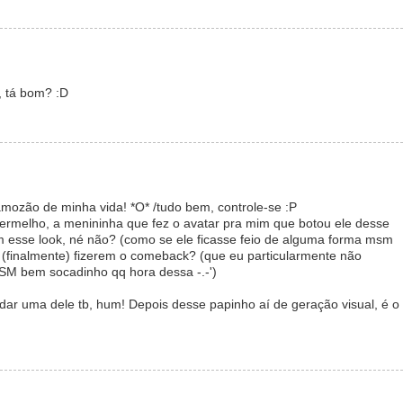
z, tá bom? :D
amozão de minha vida! *O* /tudo bem, controle-se :P
ermelho, a menininha que fez o avatar pra mim que botou ele desse
om esse look, né não? (como se ele ficasse feio de alguma forma msm
 (finalmente) fizerem o comeback? (que eu particularmente não
SM bem socadinho qq hora dessa -.-')
dar uma dele tb, hum! Depois desse papinho aí de geração visual, é o