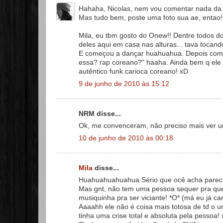
Hahaha, Nicolas, nem vou comentar nada da s
Mas tudo bem, poste uma foto sua ae, entao
Mila, eu tbm gosto do Onew!! Dentre todos do
deles aqui em casa nas alturas... tava tocan
E começou a dançar huahuahua. Depois começ
essa? rap coreano?" haaha. Ainda bem q ele
autêntico funk carioca coreano! xD
9 de junho de 2010 às 15:12
NRM disse...
Ok, me convenceram, não preciso mais ver uma
10 de junho de 2010 às 00:18
Mila
disse...
Huahuahuahuahua Sério que ocê acha parecid
Mas gnt, não tem uma pessoa sequer pra que
musiquinha pra ser viciante! *O* (má eu já c
Aaaahh ele não é coisa mais totosa de td o 
tinha uma crise total e absoluta pela pessoa!