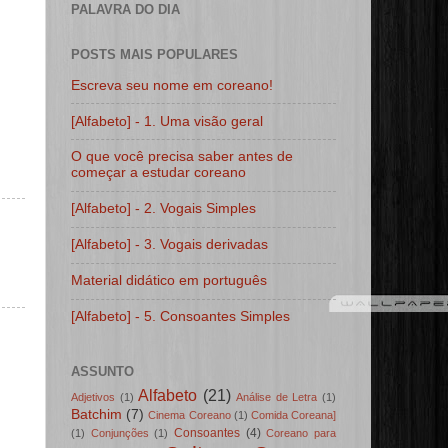
PALAVRA DO DIA
POSTS MAIS POPULARES
Escreva seu nome em coreano!
[Alfabeto] - 1. Uma visão geral
O que você precisa saber antes de
começar a estudar coreano
[Alfabeto] - 2. Vogais Simples
[Alfabeto] - 3. Vogais derivadas
Material didático em português
[Alfabeto] - 5. Consoantes Simples
ASSUNTO
Alfabeto
(21)
Adjetivos
(1)
Análise de Letra
(1)
Batchim
(7)
Cinema Coreano
(1)
Comida Coreana]
Consoantes
(4)
(1)
Conjunções
(1)
Coreano para