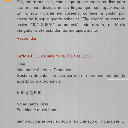
Olá, adoro seu site, estou aqui quase todos os dias para
tirar minhas dúvidas dessa língua que sou apaixonado.
Enfim, sou iniciante em coreano, comecei a gostar por
causa de k-pop e queria saber se "Figueiredo" se escreve
assim: "피개이러두" ou se está tudo errado, rs. Muito
obrigado, o site está demais me ajuda muito.
Responder
Letícia F.
11 de janeiro de 2013 às 11:23
Oiee...
Meu nome é Letícia Franqueta!
Gostaria de saber se está correto em coreano...montei de
acordo com a pronuncia.
레티샤 판케타
No aguardo. Bjos
Seu blog é muito bom!
tenho dúvida se preciso dobrar no começo o 'R' para ser 'L'