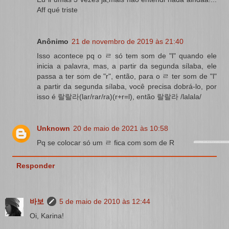
Aff qué triste
Anônimo
21 de novembro de 2019 às 21:40
Isso acontece pq o ㄹ só tem som de "l" quando ele
inicia a palavra, mas, a partir da segunda sílaba, ele
passa a ter som de "r", então, para o ㄹ ter som de "l"
a partir da segunda sílaba, você precisa dobrá-lo, por
isso é 랄랄라(lar/rar/ra)(r+r=l), então 랄랄라 /lalala/
Unknown
20 de maio de 2021 às 10:58
Pq se colocar só um ㄹ fica com som de R
Responder
바보
5 de maio de 2010 às 12:44
Oi, Karina!