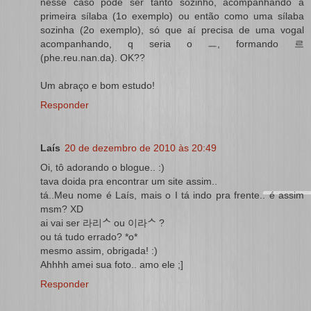
nesse caso pode ser tanto sozinho, acompanhando a
primeira sílaba (1o exemplo) ou então como uma sílaba
sozinha (2o exemplo), só que aí precisa de uma vogal
acompanhando, q seria o ㅡ, formando 르
(phe.reu.nan.da). OK??
Um abraço e bom estudo!
Responder
Laís
20 de dezembro de 2010 às 20:49
Oi, tô adorando o blogue.. :)
tava doida pra encontrar um site assim..
tá..Meu nome é Laís, mais o I tá indo pra frente.. é assim
msm? XD
ai vai ser 라리ᄉ ou 이라ᄉ ?
ou tá tudo errado? *o*
mesmo assim, obrigada! :)
Ahhhh amei sua foto.. amo ele ;]
Responder