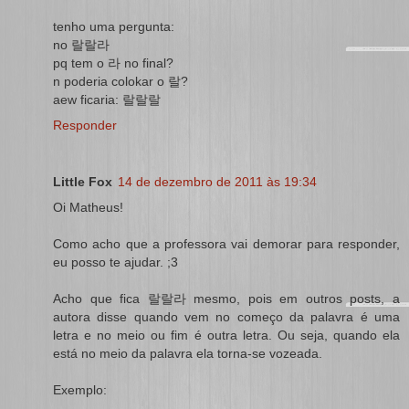
tenho uma pergunta:
no 랄랄라
pq tem o 라 no final?
n poderia colokar o 랄?
aew ficaria: 랄랄랄
Responder
Little Fox
14 de dezembro de 2011 às 19:34
Oi Matheus!
Como acho que a professora vai demorar para responder,
eu posso te ajudar. ;3
Acho que fica 랄랄라 mesmo, pois em outros posts, a
autora disse quando vem no começo da palavra é uma
letra e no meio ou fim é outra letra. Ou seja, quando ela
está no meio da palavra ela torna-se vozeada.
Exemplo: