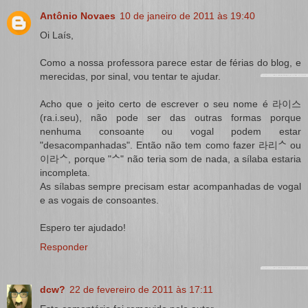
Antônio Novaes
10 de janeiro de 2011 às 19:40
Oi Laís,
Como a nossa professora parece estar de férias do blog, e
merecidas, por sinal, vou tentar te ajudar.
Acho que o jeito certo de escrever o seu nome é 라이스
(ra.i.seu), não pode ser das outras formas porque
nenhuma consoante ou vogal podem estar
"desacompanhadas". Então não tem como fazer 라리ᄉ ou
이라ᄉ, porque "ᄉ" não teria som de nada, a sílaba estaria
incompleta.
As sílabas sempre precisam estar acompanhadas de vogal
e as vogais de consoantes.
Espero ter ajudado!
Responder
dcw?
22 de fevereiro de 2011 às 17:11