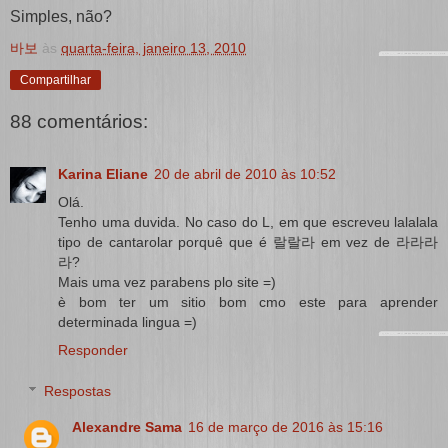
Simples, não?
바보
às
quarta-feira, janeiro 13, 2010
Compartilhar
88 comentários:
Karina Eliane
20 de abril de 2010 às 10:52
Olá.
Tenho uma duvida. No caso do L, em que escreveu lalalala
tipo de cantarolar porquê que é 랄랄라 em vez de 라라라
라?
Mais uma vez parabens plo site =)
è bom ter um sitio bom cmo este para aprender
determinada lingua =)
Responder
Respostas
Alexandre Sama
16 de março de 2016 às 15:16