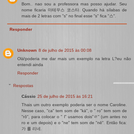
Bom.. nao sou a professora mas posso ajudar. Seu
nome ficaria 마테우스 코스타. Quando há sílabas de
mais de 2 letras com "s" no final esse "s" fica "스".
Responder
Unknown
8 de julho de 2015 às 00:08
Olá!poderia me dar mais um exemplo na letra L?eu não
entendi ainda
Responder
Respostas
Cássio
25 de julho de 2015 às 16:21
Thais um outro exemplo poderia ser o nome Caroline.
Nesse caso, "ca" tem som de "ká", o " ro" tem som de
"rô", para colocar o " l" usamos dois"ㄹ" (um antes no
ro e um depois) e o "ne" tem som de "nê". Então fica:
가 롤 리네.