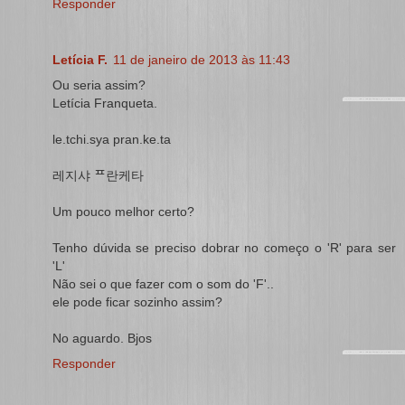
Responder
Letícia F.
11 de janeiro de 2013 às 11:43
Ou seria assim?
Letícia Franqueta.
le.tchi.sya pran.ke.ta
레지샤 ᄑ란케타
Um pouco melhor certo?
Tenho dúvida se preciso dobrar no começo o 'R' para ser
'L'
Não sei o que fazer com o som do 'F'..
ele pode ficar sozinho assim?
No aguardo. Bjos
Responder