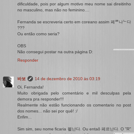
dificuldade, pois por algum motivo meu nome sai direitinho
no masculino, mas não no feminino....
Fernanda se escreveria certo em coreano assim 페ᄅ나ᄂ다
???
Ou então como seria?
OBS
Não consegui postar na outra página D:
Responder
바보
14 de dezembro de 2010 às 03:19
Oi, Fernanda!
Muito obrigada pelo comentário e mil desculpas pela
demora pra responder!!!
Realmente não estão funcionando os comentario no post
dos nomes... não sei por quê! :/
Enfim...
Sim sim, seu nome ficaria 펠난다. Ou entaõ 페르난다. O "R"