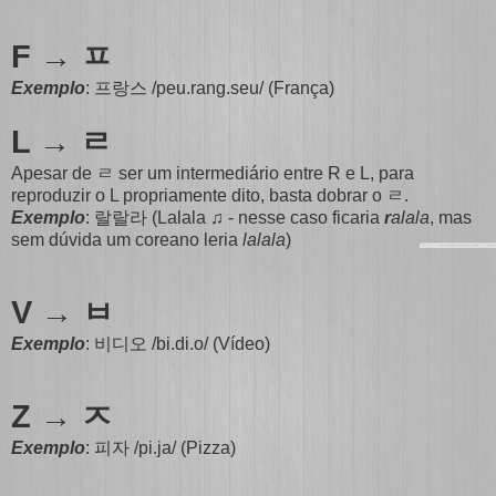
F → ㅍ
Exemplo
: 프랑스 /peu.rang.seu/ (França)
L → ㄹ
Apesar de ㄹ ser um intermediário entre R e L, para
reproduzir o L propriamente dito, basta dobrar o ㄹ.
Exemplo
: 랄랄라 (Lalala ♫ - nesse caso ficaria
r
alala
, mas
sem dúvida um coreano leria
lalala
)
V
→ ㅂ
Exemplo
: 비디오 /bi.di.o/ (Vídeo)
Z → ㅈ
Exemplo
: 피자 /pi.ja/ (Pizza)