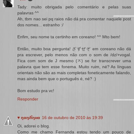
Tady: muito obrigada pelo comentário e pelas suas
palavras ^^
Ah, tbm nao sei pq raios não dá pra comentar naquele post
dos nomes... estranho :/
Enfim, seu nome ta certinho em coreano! ^^ Mto bem!
Então, muito boa pergunta! ざずぜぞ em coreano não dá
pra escrever, pelo menos não com o som de /dz/+vogal.
Fica com som de J mesmo (ㅈ) se for transcrever uma
palavra que tem esse fonema. Muito ruim, né? As línguas
orientais não são as mais completas foneticamente falando,
mas ainda bem que o português é, né? :)
Bom estudo pra vc!
Responder
♥ ŋαŋ∂ΐŋнα
16 de outubro de 2010 às 19:39
Oi, adorei o blog.
Como me chamo Fernanda estou tendo um pouco de