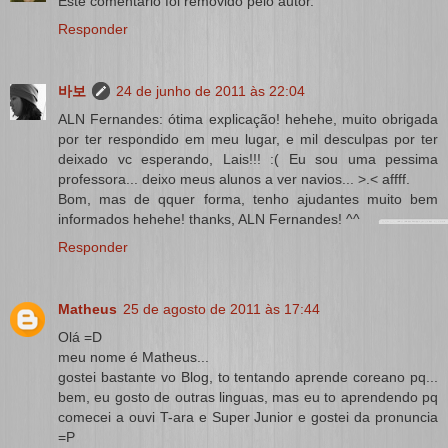
Este comentário foi removido pelo autor.
Responder
바보
24 de junho de 2011 às 22:04
ALN Fernandes: ótima explicação! hehehe, muito obrigada
por ter respondido em meu lugar, e mil desculpas por ter
deixado vc esperando, Lais!!! :( Eu sou uma pessima
professora... deixo meus alunos a ver navios... >.< affff.
Bom, mas de qquer forma, tenho ajudantes muito bem
informados hehehe! thanks, ALN Fernandes! ^^
Responder
Matheus
25 de agosto de 2011 às 17:44
Olá =D
meu nome é Matheus...
gostei bastante vo Blog, to tentando aprende coreano pq...
bem, eu gosto de outras linguas, mas eu to aprendendo pq
comecei a ouvi T-ara e Super Junior e gostei da pronuncia
=P