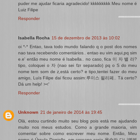
puder me ajudar ficaria agradecido! kkkkkkkkk Meu nome é
Luiz Filipe
Responder
Isabella Rocha
15 de dezembro de 2013 às 10:02
oi *-* Entao, tava todo mundo falando q o post dos nomes
nao tava recebendo comentários.. entao eu vim aqui,pq sim
e.e' então meu nome é Isabella.. no caso, fica 이 자 밸 라?
tipo, coloquei o 자 (nao sei fzr separado) pq o S do meu
nome tem som de z,está certo? e tipo,tentei fazer do meu
amigo, Luís Filipe daí ficou assim:루이스 필리페.. Tá certo?
Dá um help! ><'
Responder
Unknown
21 de janeiro de 2014 às 19:45
Olá, estou curtindo muito seu blog pois está me ajudando
muito nos meus estudos. Como a grande maioria, vim
comentar sobre como escrever meu nome. Então, Meu
nome é Úrsula Danielle, em coreano seria 울술라 다니엘레