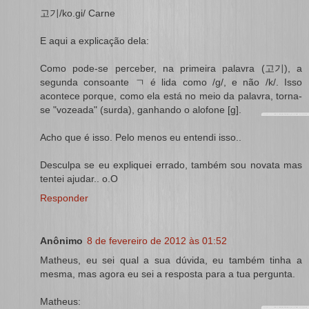
고기/ko.gi/ Carne
E aqui a explicação dela:
Como pode-se perceber, na primeira palavra (고기), a
segunda consoante ㄱ é lida como /g/, e não /k/. Isso
acontece porque, como ela está no meio da palavra, torna-
se "vozeada" (surda), ganhando o alofone [g].
Acho que é isso. Pelo menos eu entendi isso..
Desculpa se eu expliquei errado, também sou novata mas
tentei ajudar.. o.O
Responder
Anônimo
8 de fevereiro de 2012 às 01:52
Matheus, eu sei qual a sua dúvida, eu também tinha a
mesma, mas agora eu sei a resposta para a tua pergunta.
Matheus: