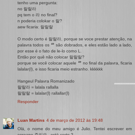
tenho uma pergunta:
no 랄랄라
pq tem o 라 no final?
n poderia colokar o 랄?
aew ficaria: 랄랄랄
O modo certo é 랄랄라, porque se voce prestar atenção, na
palavra todos os ᄅ são dobrados, e eles estão lado a lado,
por esse é o fato de le-lo como L.
Então por quê não colocar 랄랄랄?
porque se você colocar aquele ᄅ no final da palavra, ficaria
lalalar(l), e isso ficaria meio estranho. kkkkkk
Hangeul Palavra Romanizado
랄랄라 = lalala rallalla
랄랄랄 = lalalar(l) rallallar(l)
Responder
Luan Martins
4 de março de 2012 às 19:48
Olá, o nome do meu amigo é Julio. Tentei escrever em
coreano 주리오 , está certo ?