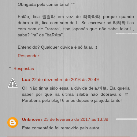
Obrigada pelo comentário! ^^
Então, fica 랄랄라 em vez de 라라라라 porque quando
dobra o ㄹ, fica com som de L. Se escrever só 라라라 fica
com som de "rarara", tipo japonês que não sabe falar L,
sabe? "ra" de "baRAta".
Entendido? Qualquer dúvida é só falar. :)
Responder
Respostas
Lua
22 de dezembro de 2016 às 20:49
Oi! Não tinha sido essa a dúvida dela,바보. Ela queria
saber por que na última sílaba não dobrava o ㄹ.
Parabéns pelo blog! 6 anos depois e já ajuda tanto!
Unknown
23 de fevereiro de 2017 às 13:39
Este comentário foi removido pelo autor.