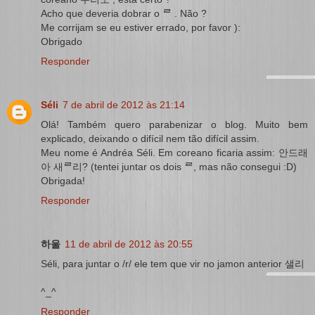
Acho que deveria dobrar o ᄅ . Não ?
Me corrijam se eu estiver errado, por favor ):
Obrigado
Responder
Séli
7 de abril de 2012 às 21:14
Olá! Também quero parabenizar o blog. Muito bem
explicado, deixando o difícil nem tão difícil assim.
Meu nome é Andréa Séli. Em coreano ficaria assim: 안드래
아 새ᄅ리? (tentei juntar os dois ᄅ, mas não consegui :D)
Obrigada!
Responder
하울
11 de abril de 2012 às 20:55
Séli, para juntar o /r/ ele tem que vir no jamon anterior 샐리
^_^
Responder