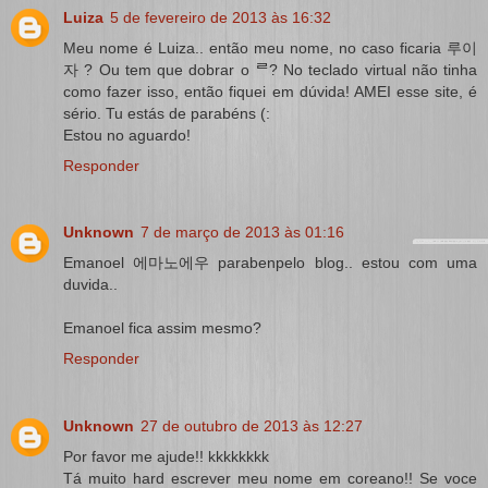
Luiza
5 de fevereiro de 2013 às 16:32
Meu nome é Luiza.. então meu nome, no caso ficaria 루이
자 ? Ou tem que dobrar o ᄅ? No teclado virtual não tinha
como fazer isso, então fiquei em dúvida! AMEI esse site, é
sério. Tu estás de parabéns (:
Estou no aguardo!
Responder
Unknown
7 de março de 2013 às 01:16
Emanoel 에마노에우 parabenpelo blog.. estou com uma
duvida..
Emanoel fica assim mesmo?
Responder
Unknown
27 de outubro de 2013 às 12:27
Por favor me ajude!! kkkkkkkk
Tá muito hard escrever meu nome em coreano!! Se voce