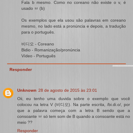
Fala b mesmo. Como no coreano não existe o v, é
usado ㅂ (b)
Os exemplos que ela usou são palavras em coreano
mesmo, no lado está a pronúncia e depois, a tradução
para o português.
비디오 - Coreano
Bidio - Romanização/pronúncia
Vídeo - Português
Responder
Unknown
28 de agosto de 2015 às 23:01
Oii, eu tenho uma duvida sobre o exemplo que você
colocou na letra V (비디오). Na parte escrita, /bi.di.o/, por
que a palavra começa com a letra B sendo que a
consoante ㅂ só tem som de B quando a consoante está no
meio ??
Responder