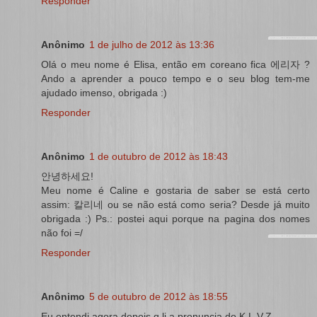
Responder
Anônimo
1 de julho de 2012 às 13:36
Olá o meu nome é Elisa, então em coreano fica 에리자 ?
Ando a aprender a pouco tempo e o seu blog tem-me
ajudado imenso, obrigada :)
Responder
Anônimo
1 de outubro de 2012 às 18:43
안녕하세요!
Meu nome é Caline e gostaria de saber se está certo
assim: 칼리네 ou se não está como seria? Desde já muito
obrigada :) Ps.: postei aqui porque na pagina dos nomes
não foi =/
Responder
Anônimo
5 de outubro de 2012 às 18:55
Eu entendi agora,depois q li a pronuncia do K,L,V,Z