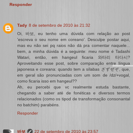
Responder
Tady
8 de setembro de 2010 às 21:32
Oi, 바보, eu tenho uma dúvida com relação ao post
'escreva o seu nome em coreano'. Desculpe postar aqui,
mas eu não sei pq raios não dá pra comentar naquele...
bem, a minha dúvida é a seguinte: meu nome é Tadashi
Watari, então, em hangeul ficaria 와타리 타다시?
Aproveitando esse post, sobre comparação entre língua
japonesa e coreana: quando tem a sílabas ざずぜぞ, que,
em geral são pronunciadas com um som de /dz/+vogal,
como ficaria isso em hangeul??
Ah, eu percebi que vc realmente estuda bastante,
chegando a saber até de fonéticas e diversos termos
relacionados (como os tipod de transformação consonantal
no batchim) parabéns.
Responder
바보
22 de setembro de 2010 às 23:57