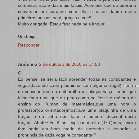
combinar, não é das mais fáceis. Acontece que eu adoraria
conversar em coreano com ele, e estou dando meus
primeiros passos aqui, graças a você.
Muito obrigada! Estou fascinada pela língua!
Um beijo!
Responder
Anônimo
2 de outubro de 2010 às 14:58
Oii..
Eu pensei se seria fácil aprender todas as consoantes e
vogais,fazendo cada plaquinha com alguma vogal(e outra
de consoante)ai eu embaralho as plaquinhas,e tenho que
falar cada uma que eu pego,como se fosse o método de
ensino do Kumon de matemática,que uma hora o
professor(ou orientador)mostrava uma plaquinha de uma
fração e eu tinha que falar o número decimal desta
fração...Ahhh~~Eu ñ sei explicar direito (T~T)mas, assim
tbm seria um bom modo de aprender e recordar a
pronuncia de cada vogal*e consoante*?