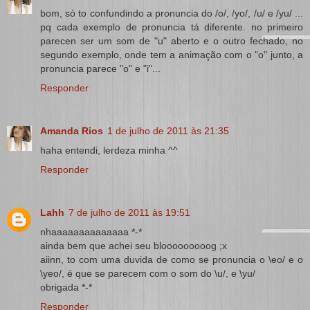
bom, só to confundindo a pronuncia do /o/, /yo/, /u/ e /yu/ ...
pq cada exemplo de pronuncia tá diferente. no primeiro
parecen ser um som de "u" aberto e o outro fechado, no
segundo exemplo, onde tem a animação com o "o" junto, a
pronuncia parece "o" e "i"...
Responder
Amanda Rios
1 de julho de 2011 às 21:35
haha entendi, lerdeza minha ^^
Responder
Lahh
7 de julho de 2011 às 19:51
nhaaaaaaaaaaaaaa *-*
ainda bem que achei seu blooooooooog ;x
aiinn, to com uma duvida de como se pronuncia o \eo/ e o
\yeo/, é que se parecem com o som do \u/, e \yu/
obrigada *-*
Responder