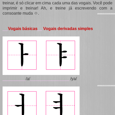
treinar, é só clicar em cima cada uma das vogais. Você pode
imprimir e treinar! Ah, e treine já escrevendo com a
consoante muda ㅇ.
Vogais básicas
__
Vogais derivadas simples
___
__________
/a/
_________________
/ya/