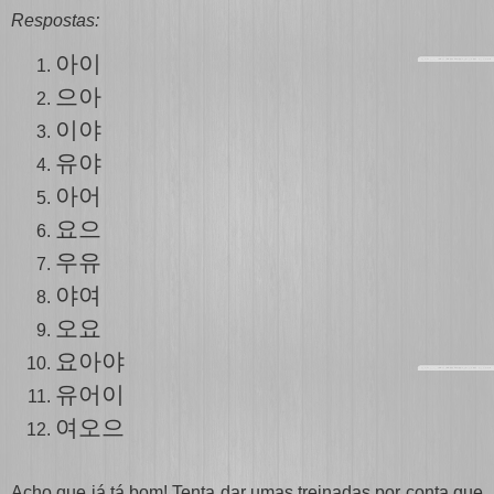
Respostas:
아이
으아
이야
유야
아어
요으
우유
야여
오요
요아야
유
어
이
여오으
Acho que já tá bom! Tenta dar umas treinadas por conta que