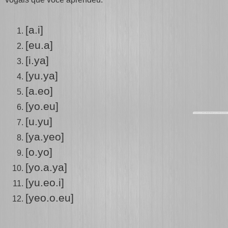
[a.i]
[eu.a]
[i.ya]
[yu.ya]
[a.eo]
[yo.eu]
[u.yu]
[ya.yeo]
[o.yo]
[yo.a.ya]
[yu.eo.i]
[yeo.o.eu]