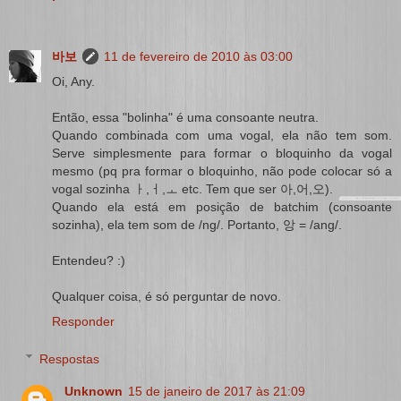
바보
11 de fevereiro de 2010 às 03:00
Oi, Any.
Então, essa "bolinha" é uma consoante neutra.
Quando combinada com uma vogal, ela não tem som.
Serve simplesmente para formar o bloquinho da vogal
mesmo (pq pra formar o bloquinho, não pode colocar só a
vogal sozinha ㅏ,ㅓ,ㅗ etc. Tem que ser 아,어,오).
Quando ela está em posição de batchim (consoante
sozinha), ela tem som de /ng/. Portanto, 앙 = /ang/.
Entendeu? :)
Qualquer coisa, é só perguntar de novo.
Responder
Respostas
Unknown
15 de janeiro de 2017 às 21:09