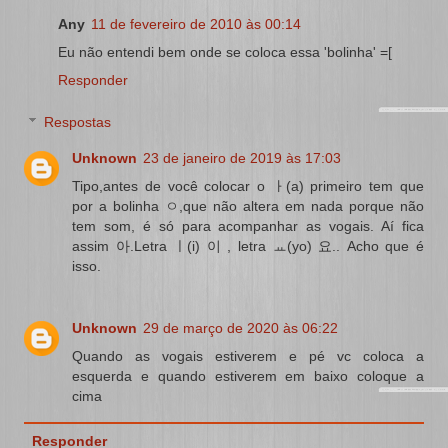
Any
11 de fevereiro de 2010 às 00:14
Eu não entendi bem onde se coloca essa 'bolinha' =[
Responder
Respostas
Unknown
23 de janeiro de 2019 às 17:03
Tipo,antes de você colocar o ㅏ(a) primeiro tem que
por a bolinha ㅇ,que não altera em nada porque não
tem som, é só para acompanhar as vogais. Aí fica
assim 아.Letra ㅣ(i) 이 , letra ㅛ(yo) 요.. Acho que é
isso.
Unknown
29 de março de 2020 às 06:22
Quando as vogais estiverem e pé vc coloca a
esquerda e quando estiverem em baixo coloque a
cima
Responder