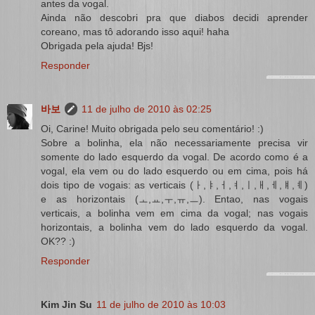
antes da vogal.
Ainda não descobri pra que diabos decidi aprender
coreano, mas tô adorando isso aqui! haha
Obrigada pela ajuda! Bjs!
Responder
바보
11 de julho de 2010 às 02:25
Oi, Carine! Muito obrigada pelo seu comentário! :)
Sobre a bolinha, ela não necessariamente precisa vir
somente do lado esquerdo da vogal. De acordo como é a
vogal, ela vem ou do lado esquerdo ou em cima, pois há
dois tipo de vogais: as verticais (ㅏ,ㅑ,ㅓ,ㅕ,ㅣ,ㅐ,ㅔ,ㅒ,ㅖ)
e as horizontais (ㅗ,ㅛ,ㅜ,ㅠ,ㅡ). Entao, nas vogais
verticais, a bolinha vem em cima da vogal; nas vogais
horizontais, a bolinha vem do lado esquerdo da vogal.
OK?? :)
Responder
Kim Jin Su
11 de julho de 2010 às 10:03