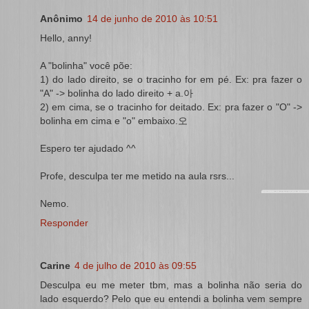
Anônimo
14 de junho de 2010 às 10:51
Hello, anny!
A "bolinha" você põe:
1) do lado direito, se o tracinho for em pé. Ex: pra fazer o
"A" -> bolinha do lado direito + a.아
2) em cima, se o tracinho for deitado. Ex: pra fazer o "O" ->
bolinha em cima e "o" embaixo.오
Espero ter ajudado ^^
Profe, desculpa ter me metido na aula rsrs...
Nemo.
Responder
Carine
4 de julho de 2010 às 09:55
Desculpa eu me meter tbm, mas a bolinha não seria do
lado esquerdo? Pelo que eu entendi a bolinha vem sempre