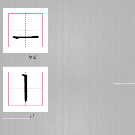
________
_
/eu/
__________
/i/