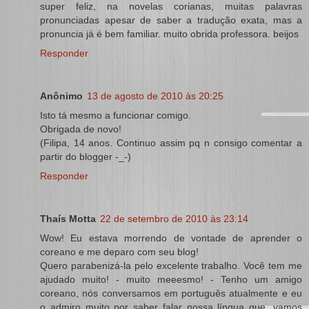
super feliz, na novelas corianas, muitas palavras
pronunciadas apesar de saber a tradução exata, mas a
pronuncia já é bem familiar. muito obrida professora. beijos
Responder
Anônimo
13 de agosto de 2010 às 20:25
Isto tá mesmo a funcionar comigo.
Obrigada de novo!
(Filipa, 14 anos. Continuo assim pq n consigo comentar a
partir do blogger -_-)
Responder
Thaís Motta
22 de setembro de 2010 às 23:14
Wow! Eu estava morrendo de vontade de aprender o
coreano e me deparo com seu blog!
Quero parabenizá-la pelo excelente trabalho. Você tem me
ajudado muito! - muito meeesmo! - Tenho um amigo
coreano, nós conversamos em português atualmente e eu
o admiro muito por saber falar nossa língua que, vamos