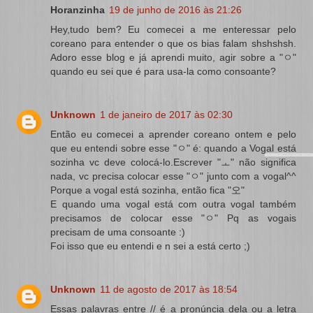
Horanzinha
19 de junho de 2016 às 21:26
Hey,tudo bem? Eu comecei a me enteressar pelo
coreano para entender o que os bias falam shshshsh.
Adoro esse blog e já aprendi muito, agir sobre a "ㅇ"
quando eu sei que é para usa-la como consoante?
Unknown
1 de janeiro de 2017 às 02:30
Então eu comecei a aprender coreano ontem e pelo
que eu entendi sobre esse "ㅇ" é: quando a Vogal está
sozinha vc deve colocá-lo.Escrever "ㅗ" não significa
nada, vc precisa colocar esse "ㅇ" junto com a vogal^^
Porque a vogal está sozinha, então fica "오"
E quando uma vogal está com outra vogal também
precisamos de colocar esse "ㅇ" Pq as vogais
precisam de uma consoante :)
Foi isso que eu entendi e n sei a está certo ;)
Unknown
11 de agosto de 2017 às 18:54
Essas palavras entre // é a pronúncia dela ou a letra