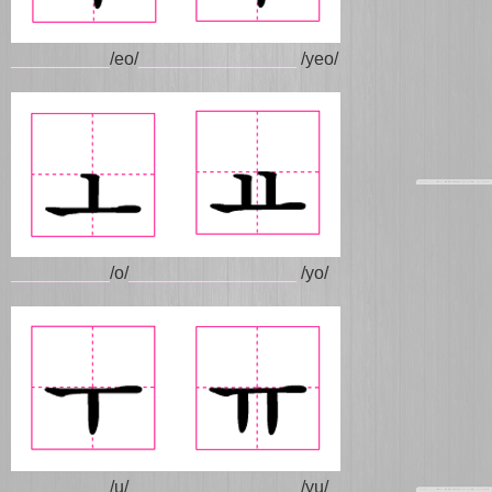
__________
/eo/
________________
/yeo/
__________
/o/
_________________
/yo/
__________
/u/
_________________
/yu/