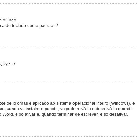
no ou nao
sa do teclado que e padrao =/
d??? =/
e de idiomas é aplicado ao sistema operacional inteiro (Windows), e
quando vc instalar o pacote, vc pode ativá-lo e desativá-lo quando
o Word, é só ativar e, quando terminar de escrever, é só desativar.