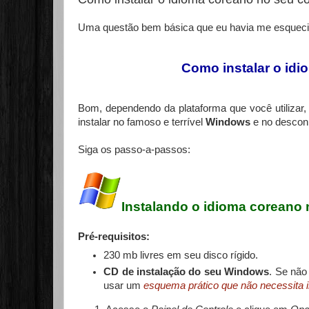
Uma questão bem básica que eu havia me esquecid
Como instalar o id
Bom, dependendo da plataforma que você utilizar, 
instalar no famoso e terrível
Windows
e no desconh
Siga os passo-a-passos:
I
nstalando o idioma coreano
Pré-requisitos:
230 mb livres em seu disco rígido.
C
D de instalação do seu Windows
. Se não
usar um
esquema prático que não necessita i