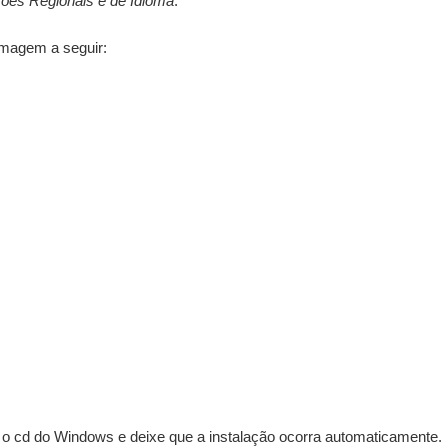
ões Regionais e de Idioma
.
magem a seguir:
ra o cd do Windows e deixe que a instalação ocorra automaticamente.