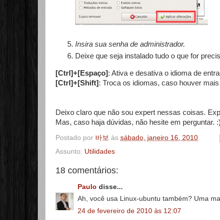
Insira sua senha de administrador.
Deixe que seja instalado tudo o que for preci
[Ctrl]+[Espaço]
: Ativa e desativa o idioma de entr
[Ctrl]+[Shift]
: Troca os idiomas, caso houver mais
Deixo claro que não sou expert nessas coisas. Expl
Mas, caso haja dúvidas, não hesite em perguntar. :
Postado por
바보
às
sábado, janeiro 16, 2010
Assunto:
Utilidades
18 comentários:
Paulo
disse...
Ah, você usa Linux-ubuntu também? Uma ma
24 de fevereiro de 2010 às 12:07