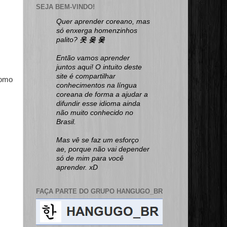
SEJA BEM-VINDO!
Quer aprender coreano, mas
só enxerga homenzinhos
palito?
옷 옺 웆
Então vamos aprender
juntos aqui! O intuito deste
site é compartilhar
como
conhecimentos na língua
coreana de forma a ajudar a
difundir esse idioma ainda
não muito conhecido no
Brasil.
Mas vê se faz um esforço
ae, porque não vai depender
só de mim para você
aprender. xD
FAÇA PARTE DO GRUPO HANGUGO_BR