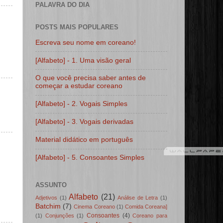
PALAVRA DO DIA
POSTS MAIS POPULARES
Escreva seu nome em coreano!
[Alfabeto] - 1. Uma visão geral
O que você precisa saber antes de
começar a estudar coreano
[Alfabeto] - 2. Vogais Simples
[Alfabeto] - 3. Vogais derivadas
Material didático em português
[Alfabeto] - 5. Consoantes Simples
ASSUNTO
Alfabeto
(21)
Adjetivos
(1)
Análise de Letra
(1)
Batchim
(7)
Cinema Coreano
(1)
Comida Coreana]
Consoantes
(4)
(1)
Conjunções
(1)
Coreano para