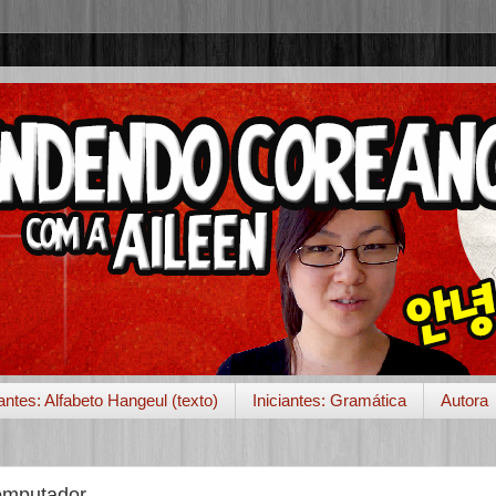
iantes: Alfabeto Hangeul (texto)
Iniciantes: Gramática
Autora
computador