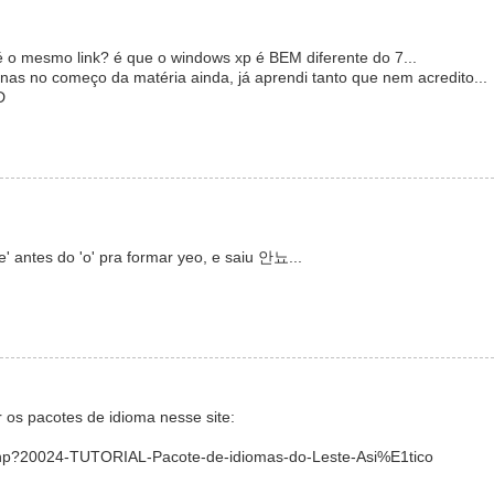
é o mesmo link? é que o windows xp é BEM diferente do 7...
nas no começo da matéria ainda, já aprendi tanto que nem acredito...
D
' antes do 'o' pra formar yeo, e saiu 안뇨...
 os pacotes de idioma nesse site:
php?20024-TUTORIAL-Pacote-de-idiomas-do-Leste-Asi%E1tico