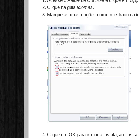
Acesse o
Painel de Controle
e clique em
Opç
Clique na guia
Idiomas
.
Marque as duas opções como mostrado na i
Clique em OK para iniciar a instalação. Insi