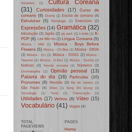
Cultura Coreana
Iniciantes
(1)
(31)
Curiosidades
(17)
Curso de
coreano
(8)
Escola de coreano
(4)
Drama
(1)
Estruturas
(5)
Exercícios
(2)
Etimologia
(1)
Gramática
(32)
Expressões
(14)
K-
Introdução
(3)
Japão
(2)
jay park
(1)
k-indie
(1)
POP
(6)
Língua Coreana
(5)
Lee Min-ho
(2)
Música - Boys Before
Música - 2AM
(1)
Flowers
(5)
Música - DBSK
Música - CN Blue
(1)
(3)
Música - SS501
(2)
Música - f(x)
(1)
Música -
Taeyeon
(1)
Música - U-Kiss
(1)
Música - Younha
(1)
Notícias
(3)
Números
(3)
Novela coreana
(1)
Opinião pessoal
(13)
Onomatopéia
(1)
Palavra do dia
(16)
Partículas
(10)
Pronomes
(8)
Revisão
(3)
Rio de Janeiro
(1)
São Paulo
(4)
Show
(1)
Sung Shi kyung
(1)
Tecnologia
(1)
Texto
(1)
Transcrição
(1)
Utilidades
(17)
Vídeo
(15)
Verbos
(8)
Vocabulário
(41)
Vogais
(4)
TOTAL
PAGES
PAGEVIEWS
Home