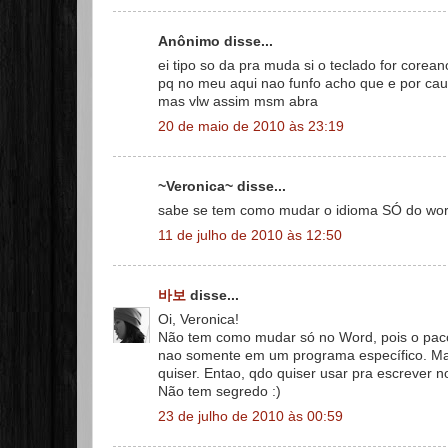
Anônimo disse...
ei tipo so da pra muda si o teclado for corea
pq no meu aqui nao funfo acho que e por cau
mas vlw assim msm abra
20 de maio de 2010 às 23:19
~Veronica~ disse...
sabe se tem como mudar o idioma SÓ do wor
11 de julho de 2010 às 12:50
바보
disse...
Oi, Veronica!
Não tem como mudar só no Word, pois o pacot
nao somente em um programa específico. Mas 
quiser. Entao, qdo quiser usar pra escrever n
Não tem segredo :)
23 de julho de 2010 às 00:59