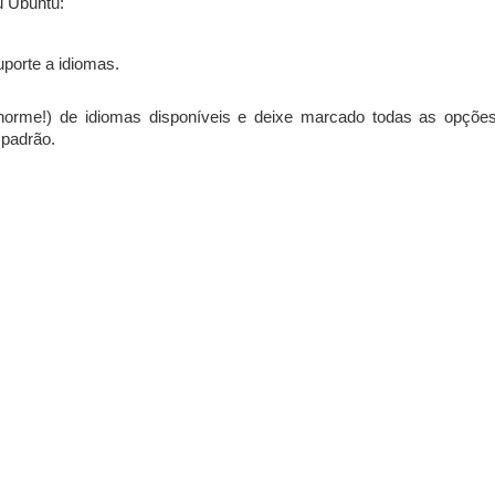
u Ubuntu:
porte a idiomas.
enorme!) de idiomas disponíveis e deixe marcado todas as opçõe
 padrão.