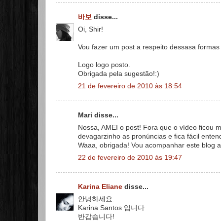
바보
disse...
Oi, Shir!
Vou fazer um post a respeito dessasa formas
Logo logo posto.
Obrigada pela sugestão!:)
21 de fevereiro de 2010 às 18:54
Mari disse...
Nossa, AMEI o post! Fora que o vídeo ficou m
devagarzinho as pronúncias e fica fácil entend
Waaa, obrigada! Vou acompanhar este blog ag
22 de fevereiro de 2010 às 19:47
Karina Eliane
disse...
안녕하세요.
Karina Santos 입니다
반갑습니다!