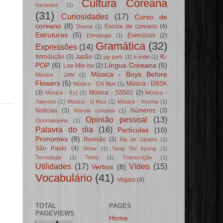
Cultura Coreana
Iniciantes
(1)
(31)
Curiosidades
(17)
Curso de
coreano
(8)
Escola de coreano
(4)
Drama
(1)
Estruturas
(5)
Exercícios
(2)
Etimologia
(1)
Gramática
(32)
Expressões
(14)
K-
Introdução
(3)
Japão
(2)
jay park
(1)
k-indie
(1)
POP
(6)
Língua Coreana
(5)
Lee Min-ho
(2)
Música - Boys Before
Música - 2AM
(1)
Flowers
(5)
Música - DBSK
Música - CN Blue
(1)
(3)
Música - SS501
(2)
Música - f(x)
(1)
Música -
Taeyeon
(1)
Música - U-Kiss
(1)
Música - Younha
(1)
Notícias
(3)
Números
(3)
Novela coreana
(1)
Opinião pessoal
(13)
Onomatopéia
(1)
Palavra do dia
(16)
Partículas
(10)
Pronomes
(8)
Revisão
(3)
Rio de Janeiro
(1)
São Paulo
(4)
Show
(1)
Sung Shi kyung
(1)
Tecnologia
(1)
Texto
(1)
Transcrição
(1)
Utilidades
(17)
Vídeo
(15)
Verbos
(8)
Vocabulário
(41)
Vogais
(4)
TOTAL
PAGES
PAGEVIEWS
Home