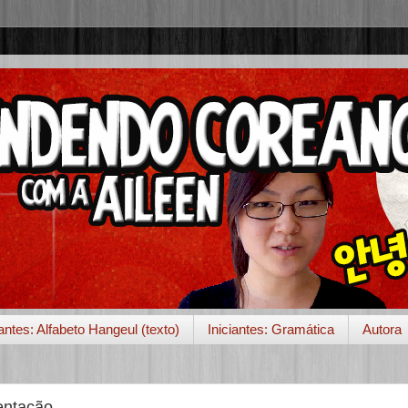
iantes: Alfabeto Hangeul (texto)
Iniciantes: Gramática
Autora
entação