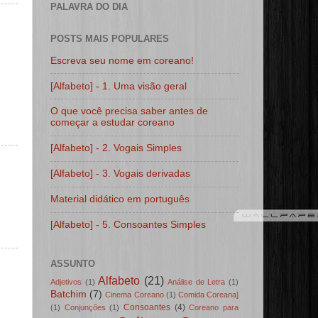
PALAVRA DO DIA
POSTS MAIS POPULARES
Escreva seu nome em coreano!
[Alfabeto] - 1. Uma visão geral
O que você precisa saber antes de
começar a estudar coreano
[Alfabeto] - 2. Vogais Simples
[Alfabeto] - 3. Vogais derivadas
Material didático em português
[Alfabeto] - 5. Consoantes Simples
ASSUNTO
Alfabeto
(21)
Adjetivos
(1)
Análise de Letra
(1)
Batchim
(7)
Cinema Coreano
(1)
Comida Coreana]
Consoantes
(4)
(1)
Conjunções
(1)
Coreano para