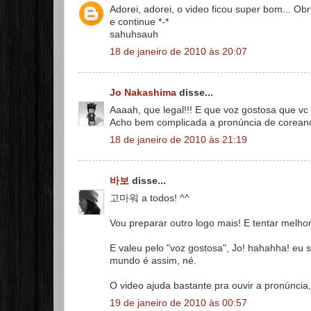
Adorei, adorei, o video ficou super bom... Ob
e continue *-*
sahuhsauh
18 de janeiro de 2010 às 20:07
Jo Nakashima
disse...
Aaaah, que legal!!! E que voz gostosa que vc
Acho bem complicada a pronúncia de coreano
18 de janeiro de 2010 às 21:19
바보
disse...
고마워 a todos! ^^
Vou preparar outro logo mais! E tentar melhorar
E valeu pelo "voz gostosa", Jo! hahahha! eu 
mundo é assim, né.
O video ajuda bastante pra ouvir a pronúnci
19 de janeiro de 2010 às 00:57