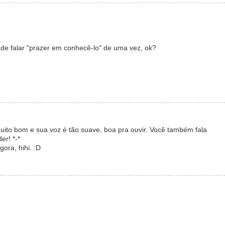
 de falar "prazer em conhecê-lo" de uma vez, ok?
uito bom e sua voz é tão suave, boa pra ouvir. Você também fala
er! *-*
ora, hihi. :D