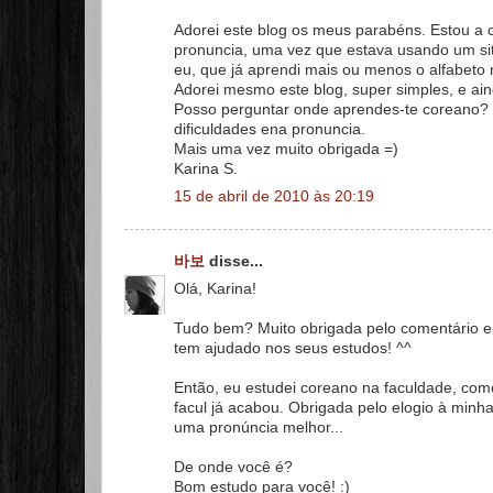
Adorei este blog os meus parabéns. Estou a 
pronuncia, uma vez que estava usando um sit
eu, que já aprendi mais ou menos o alfabeto
Adorei mesmo este blog, super simples, e ain
Posso perguntar onde aprendes-te coreano?
dificuldades ena pronuncia.
Mais uma vez muito obrigada =)
Karina S.
15 de abril de 2010 às 20:19
바보
disse...
Olá, Karina!
Tudo bem? Muito obrigada pelo comentário e pe
tem ajudado nos seus estudos! ^^
Então, eu estudei coreano na faculdade, como
facul já acabou. Obrigada pelo elogio à minha
uma pronúncia melhor...
De onde você é?
Bom estudo para você! :)