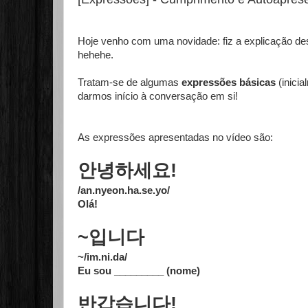
Hoje venho com uma novidade: fiz a explicação de
hehehe.
Tratam-se de algumas
expressões básicas
(inici
darmos início à conversação em si!
As expressões apresentadas no vídeo são:
안녕하세요!
/an.nyeon.ha.se.yo/
Olá!
~입니다
~/im.ni.da/
Eu sou _________ (nome)
반갑습니다!