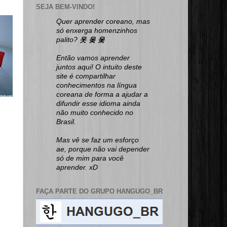
SEJA BEM-VINDO!
Quer aprender coreano, mas
só enxerga homenzinhos
palito?
옷 옺 웆
Então vamos aprender
juntos aqui! O intuito deste
site é compartilhar
conhecimentos na língua
coreana de forma a ajudar a
difundir esse idioma ainda
não muito conhecido no
Brasil.
Mas vê se faz um esforço
ae, porque não vai depender
só de mim para você
aprender. xD
FAÇA PARTE DO GRUPO HANGUGO_BR