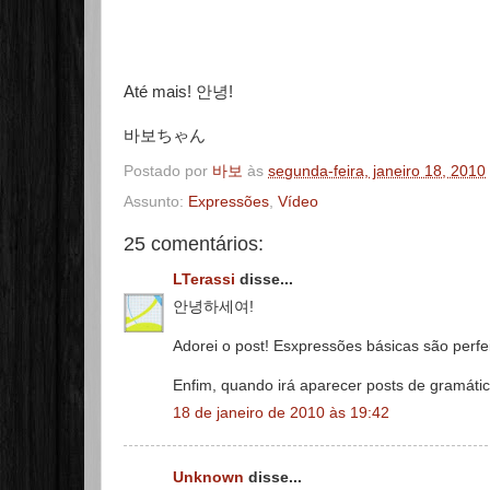
Até mais! 안녕!
바보ちゃん
Postado por
바보
às
segunda-feira, janeiro 18, 2010
Assunto:
Expressões
,
Vídeo
25 comentários:
LTerassi
disse...
안녕하세여!
Adorei o post! Esxpressões básicas são perfei
Enfim, quando irá aparecer posts de gramátic
18 de janeiro de 2010 às 19:42
Unknown
disse...