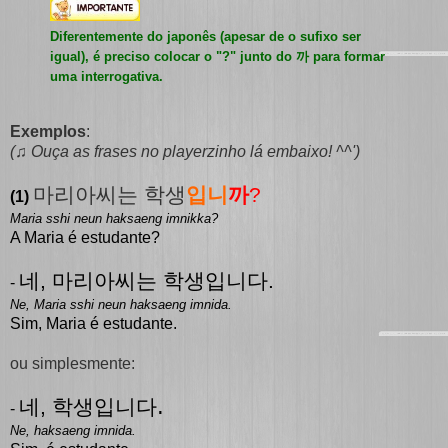
Diferentemente do japonês (apesar de o sufixo ser
igual), é preciso colocar o "?" junto do 까 para formar
uma interrogativa.
Exemplos
:
(♫
Ouça as frases no playerzinho lá embaixo! ^^')
마리아씨는 학생
입니
까
?
(1)
Maria sshi neun haksaeng imnikka?
A Maria é estudante?
네, 마리아씨는 학생입니다.
-
Ne, Maria sshi neun haksaeng imnida.
Sim, Maria é estudante.
ou simplesmente:
네, 학생
입니다.
-
Ne, haksaeng imnida.