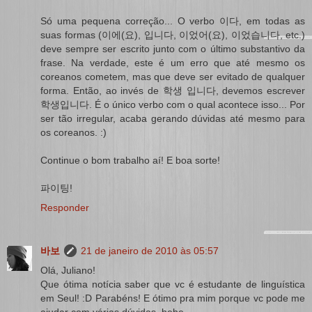
Só uma pequena correção... O verbo 이다, em todas as
suas formas (이에(요), 입니다, 이었어(요), 이었습니다, etc.)
deve sempre ser escrito junto com o último substantivo da
frase. Na verdade, este é um erro que até mesmo os
coreanos cometem, mas que deve ser evitado de qualquer
forma. Então, ao invés de 학생 입니다, devemos escrever
학생입니다. É o único verbo com o qual acontece isso... Por
ser tão irregular, acaba gerando dúvidas até mesmo para
os coreanos. :)
Continue o bom trabalho aí! E boa sorte!
파이팅!
Responder
바보
21 de janeiro de 2010 às 05:57
Olá, Juliano!
Que ótima notícia saber que vc é estudante de linguística
em Seul! :D Parabéns! E ótimo pra mim porque vc pode me