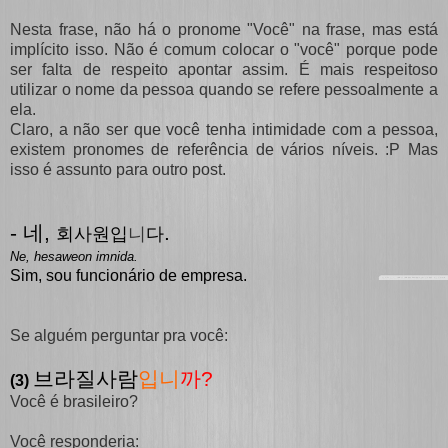
Nesta frase, não há o pronome "Você" na frase, mas está
implícito isso. Não é comum colocar o "você" porque pode
ser falta de respeito apontar assim. É mais respeitoso
utilizar o nome da pessoa quando se refere pessoalmente a
ela.
Claro, a não ser que você tenha intimidade com a pessoa,
existem pronomes de referência de vários níveis. :P Mas
isso é assunto para outro post.
-
네,
.
니
회사원입
다
Ne, hesaweon imnida.
Sim, sou funcionário de empresa.
Se alguém perguntar pra você:
브라질사람
입니
까?
(3)
Você é brasileiro?
Você responderia: