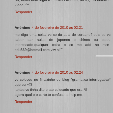
vídeo. ^^
Responder
Anônimo
4 de fevereiro de 2010 às 02:21
me diga uma coisa vc so da aula de coreano?,pois se vc
saber dar aulas de japones e chines eu estou
interessado,qualquer coisa e so me add no msn-
edu369@hotmail.com,vlw ai ""
Responder
Anônimo
4 de fevereiro de 2010 às 02:24
vc colocou no finalzinho do blog *gramatica-interrogativa*
que eu =자
,antes vc tinha dito e ate colocado que era 저
agora qual e o certo,to confuso ;s,help me.
Responder