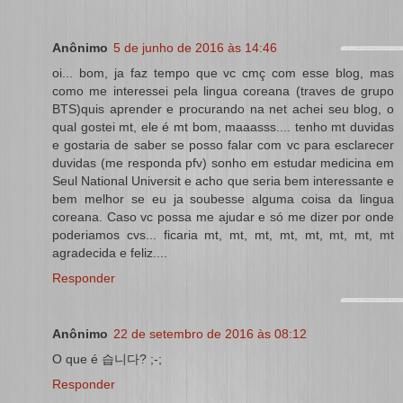
Anônimo
5 de junho de 2016 às 14:46
oi... bom, ja faz tempo que vc cmç com esse blog, mas
como me interessei pela lingua coreana (traves de grupo
BTS)quis aprender e procurando na net achei seu blog, o
qual gostei mt, ele é mt bom, maaasss.... tenho mt duvidas
e gostaria de saber se posso falar com vc para esclarecer
duvidas (me responda pfv) sonho em estudar medicina em
Seul National Universit e acho que seria bem interessante e
bem melhor se eu ja soubesse alguma coisa da lingua
coreana. Caso vc possa me ajudar e só me dizer por onde
poderiamos cvs... ficaria mt, mt, mt, mt, mt, mt, mt, mt
agradecida e feliz....
Responder
Anônimo
22 de setembro de 2016 às 08:12
O que é 습니다? ;-;
Responder