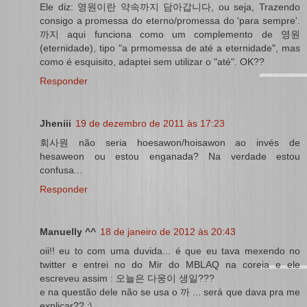
Ele diz: 영원이란 약속까지 담아갑니다, ou seja, Trazendo
consigo a promessa do eterno/promessa do 'para sempre'.
까지 aqui funciona como um complemento de 영원
(eternidade), tipo "a prmomessa de até a eternidade", mas
como é esquisito, adaptei sem utilizar o "até". OK??
Responder
Jheniii
19 de dezembro de 2011 às 17:23
회사원 não seria hoesawon/hoisawon ao invés de
hesaweon ou estou enganada? Na verdade estou
confusa...
Responder
Manuelly ^^
18 de janeiro de 2012 às 20:43
oii!! eu to com uma duvida... é que eu tava mexendo no
twitter e entrei no do Mir do MBLAQ na coreia e ele
escreveu assim : 오늘은 다웅이 생일???
e na questão dele não se usa o 까 ... será que dava pra me
explicar?? :\