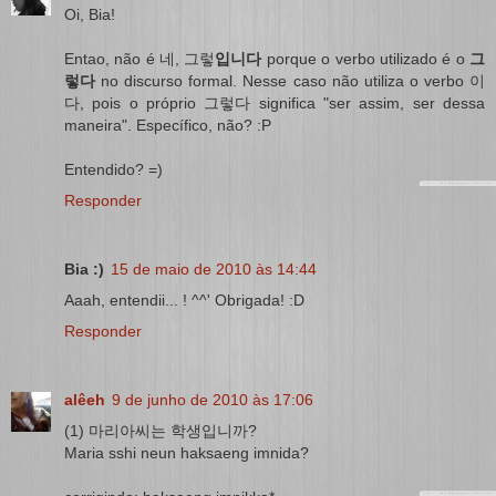
Oi, Bia!
Entao, não é 네, 그렇
입니다
porque o verbo utilizado é o
그
렇다
no discurso formal. Nesse caso não utiliza o verbo 이
다, pois o próprio 그렇다 significa "ser assim, ser dessa
maneira". Específico, não? :P
Entendido? =)
Responder
Bia :)
15 de maio de 2010 às 14:44
Aaah, entendii... ! ^^' Obrigada! :D
Responder
alêeh
9 de junho de 2010 às 17:06
(1) 마리아씨는 학생입니까?
Maria sshi neun haksaeng imnida?