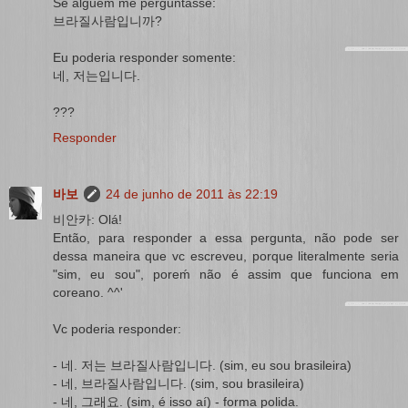
Se alguém me perguntasse:
브라질사람입니까?
Eu poderia responder somente:
네, 저는입니다.
???
Responder
바보
24 de junho de 2011 às 22:19
비안카: Olá!
Então, para responder a essa pergunta, não pode ser
dessa maneira que vc escreveu, porque literalmente seria
"sim, eu sou", poreḿ não é assim que funciona em
coreano. ^^'
Vc poderia responder:
- 네. 저는 브라질사람입니다. (sim, eu sou brasileira)
- 네, 브라질사람입니다. (sim, sou brasileira)
- 네, 그래요. (sim, é isso aí) - forma polida.