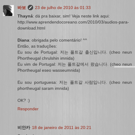
바보
23 de julho de 2010 às 01:33
Thayná
: dá pra baixar, sim! Veja neste link aqui:
http://www.aprendendocoreano.com/2010/03/audios-para-
download.html
Diana
: obrigada pelo comentário! ^^
Então, as traduções:
Eu sou de Portugal: 저는 폴트갈 출신입니다. (cheo neun
Phortheugal chrulshin imnida)
Eu vim de Portugal: 저는 폴트갈에서 왔습니다. (cheo neun
Phortheugal eseo wasseumnida)
Eu sou portuguesa: 저는 폴트갈 사람입니다. (cheo neun
phortheugal saram imnida)
OK? :)
Responder
비안카
18 de janeiro de 2011 às 20:21