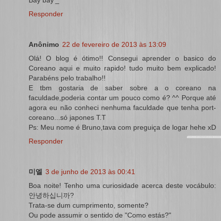
Bay bay'_'
Responder
Anônimo
22 de fevereiro de 2013 às 13:09
Olá! O blog é ótimo!! Consegui aprender o basico do
Coreano aqui e muito rapido! tudo muito bem explicado!
Parabéns pelo trabalho!!
E tbm gostaria de saber sobre a o coreano na
faculdade,poderia contar um pouco como é? ^^ Porque até
agora eu não conheci nenhuma faculdade que tenha port-
coreano...só japones T.T
Ps: Meu nome é Bruno,tava com preguiça de logar hehe xD
Responder
미엘
3 de junho de 2013 às 00:41
Boa noite! Tenho uma curiosidade acerca deste vocábulo:
안녕하십니까?
Trata-se dum cumprimento, somente?
Ou pode assumir o sentido de "Como estás?"