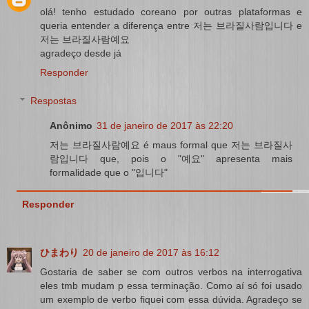
olá! tenho estudado coreano por outras plataformas e
queria entender a diferença entre 저는 브라질사람입니다 e
저는 브라질사람예요
agradeço desde já
Responder
Respostas
Anônimo
31 de janeiro de 2017 às 22:20
저는 브라질사람예요 é maus formal que 저는 브라질사
람입니다 que, pois o "예요" apresenta mais
formalidade que o "입니다"
Responder
ひまわり
20 de janeiro de 2017 às 16:12
Gostaria de saber se com outros verbos na interrogativa
eles tmb mudam p essa terminação. Como aí só foi usado
um exemplo de verbo fiquei com essa dúvida. Agradeço se