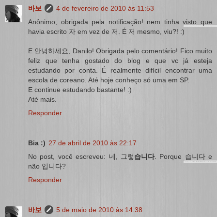
바보
4 de fevereiro de 2010 às 11:53
Anônimo, obrigada pela notificação! nem tinha visto que
havia escrito 자 em vez de 저. É 저 mesmo, viu?! :)
E 안녕하세요, Danilo! Obrigada pelo comentário! Fico muito
feliz que tenha gostado do blog e que vc já esteja
estudando por conta. É realmente difícil encontrar uma
escola de coreano. Até hoje conheço só uma em SP.
E continue estudando bastante! :)
Até mais.
Responder
Bia :)
27 de abril de 2010 às 22:17
No post, você escreveu: 네, 그렇
습니다
. Porque 습니다 e
não 입니다?
Responder
바보
5 de maio de 2010 às 14:38