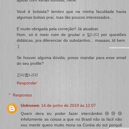
ajudar com várias dúvidas, hehe.
Você é bolsista? lembro que na minha faculdade havia
algumas bolsas praí, mas tão poucos interessados...
E muito obrigada pela correção!! Já atualizei.
Hum, só é meio ruim de grudar o 입니다 por questões
didáticas, pra diferenciar do substantivo... maaaas, td bem.
:)
Se houver alguma dúvida, posso mandar para esse email
do seu profile?
간사합니다!
Responder
Respostas
Unknown
14 de junho de 2019 às 12:07
Quem dera eu poder fazer intercâmbio😢😢😢
infelizmente as coisas a que no Brasil não ta fácil não
vou mentir quero muito mora na Coréia do sul porquê