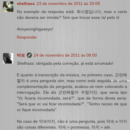
shelhass
23 de novembro de 2011 às 20:09
No exemplo da resposta está: 회사원입나다, mas o certo
não deveria ser imnida? Tem que trocar esse /a/ pelo /i/.
Annyeonghigaseyo!
Responder
바보
24 de novembro de 2011 às 08:00
Shelhass: obrigada pela correção, já está arrumado!
E quanto à transcrição da música, no primeiro caso, 곤란해
할까 é uma pergunta sim, mas como está seguida de uma
complementação da pergunta, acabou-se nem colocando a
interrogação. Ele diz 곤란해할까 두렵지만, que seria tipo
"Vc ficaria incomodada, será?", que de forma direta seria:
"Será que vc vai ficar incomodada?", "Tenho receio de que
vc fique incomodada".
No caso de 약속까지, não é uma pergunta, pois 약속 e 까지
são coisas diferentes. 약속 = promessa, 까지 = até.