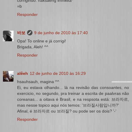
corrigindo: haksaeng imnikka*
=b
Responder
바보
9 de junho de 2010 às 17:40
Opa! To online e já corrigi!
Brigada, Aleh! ^^
Responder
alêeh
12 de junho de 2010 às 16:29
hsauhsauh, magina ^^
Ei, eu estava olhando... lá na revisão das consoantes, no
exercicio, no segundo, pra treinar a escrita de paalvras não
coreanas... a oitava é Brasil, e na respsota está: 브라자르,
mas nesse topico aqui nós temos: '브라질사람입니까?'
Afinal, é 브라자르 ou 브라질? ou pode ser os dois? '-'
Responder