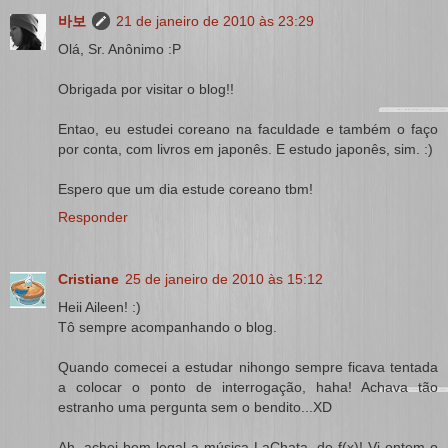
바보
21 de janeiro de 2010 às 23:29
Olá, Sr. Anônimo :P
Obrigada por visitar o blog!!
Entao, eu estudei coreano na faculdade e também o faço
por conta, com livros em japonês. E estudo japonês, sim. :)
Espero que um dia estude coreano tbm!
Responder
Cristiane
25 de janeiro de 2010 às 15:12
Heii Aileen! :)
Tô sempre acompanhando o blog.
Quando comecei a estudar nihongo sempre ficava tentada
a colocar o ponto de interrogação, haha! Achava tão
estranho uma pergunta sem o bendito...XD
Ah, achei bem legal a música LaChata, do f(x)! Vi ontem o