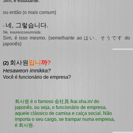
Sim, é estudante.
ou então (o mais comum)
네, 그렇습니다.
-
Ne, keureosseumnida.
Sim, é isso mesmo. (semelhante ao はい、そうです do
japonês)
회사원
입니
까
?
(2)
Hesaweon imnikka?
Você é funcionário de empresa?
회사원 é o famoso 会社員 /kai.sha.in/ do
japonês, ou seja, o funcionário de empresa,
aquele clássico de camisa e calça social. Não
importa o seu cargo, se trampar numa empresa,
é 회사원.