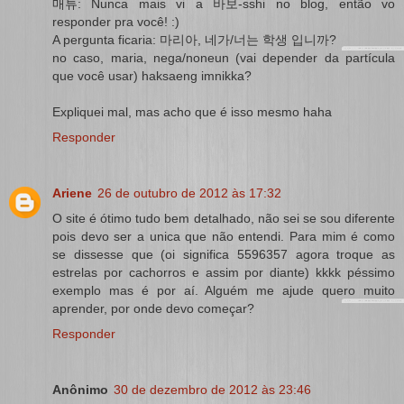
매튜: Nunca mais vi a 바보-sshi no blog, então vo
responder pra você! :)
A pergunta ficaria: 마리아, 네가/너는 학생 입니까?
no caso, maria, nega/noneun (vai depender da partícula
que você usar) haksaeng imnikka?
Expliquei mal, mas acho que é isso mesmo haha
Responder
Ariene
26 de outubro de 2012 às 17:32
O site é ótimo tudo bem detalhado, não sei se sou diferente
pois devo ser a unica que não entendi. Para mim é como
se dissesse que (oi significa 5596357 agora troque as
estrelas por cachorros e assim por diante) kkkk péssimo
exemplo mas é por aí. Alguém me ajude quero muito
aprender, por onde devo começar?
Responder
Anônimo
30 de dezembro de 2012 às 23:46