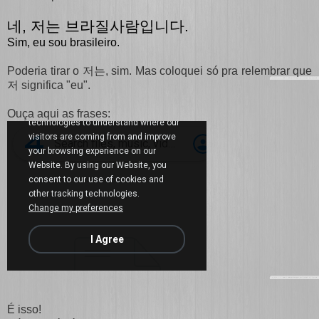
네, 저는 브라질사람입니다.
Sim, eu sou brasileiro.
Poderia tirar o 저는, sim. Mas coloquei só pra relembrar que
저 significa "eu".
Ouça aqui as frases:
É isso!