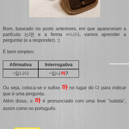
Bom, baseado no posts anteriores, em que apareceram a
partícula 는/은 e a forma ㅂ니다, vamos aprender a
perguntar (e a responder). :)
É bem simples:
Afirmativa
Interrogativa
입니다
입나
까
~
~
?
까
Ou seja, coloca-se o sufixo
no lugar do 다 para indicar
que é uma pergunta.
까
Além disso, o
é pronunciado com uma leve "subida",
assim como no português.