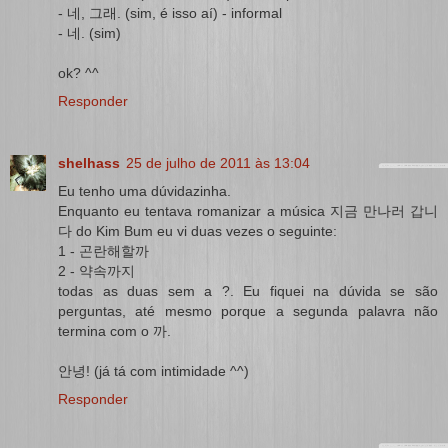
- 네, 그래. (sim, é isso aí) - informal
- 네. (sim)
ok? ^^
Responder
shelhass
25 de julho de 2011 às 13:04
Eu tenho uma dúvidazinha.
Enquanto eu tentava romanizar a música 지금 만나러 갑니
다 do Kim Bum eu vi duas vezes o seguinte:
1 - 곤란해할까
2 - 약속까지
todas as duas sem a ?. Eu fiquei na dúvida se são
perguntas, até mesmo porque a segunda palavra não
termina com o 까.
안녕! (já tá com intimidade ^^)
Responder