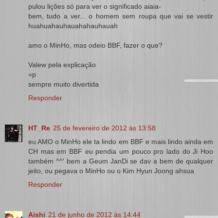
pulou lições só para ver o significado aiaia-
bem, tudo a ver... o homem sem roupa que vai se vestir
huahuahauhauahahauhauah
amo o MinHo, mas odeio BBF, fazer o que?
Valew pela explicação
=p
sempre muito divertida
Responder
HT_Re
25 de fevereiro de 2012 às 13:58
eu AMO o MinHo ele ta lindo em BBF e mais lindo ainda em
CH mas em BBF eu pendia um pouco pro lado do Ji Hoo
também ^^' bem a Geum JanDi se dav a bem de qualquer
jeito, ou pegava o MinHo ou o Kim Hyun Joong ahsua
Responder
Aishi
21 de junho de 2012 às 14:44