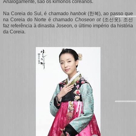
Analogamente, são os kimonos coreanos.
Na Coreia do Sul, é chamado
hanbok
(한복), ao passo que
na Coreia do Norte é chamado
Choseon ot
(조선옷). 조선
faz referência à dinastia Joseon, o último império da história
da Coreia.