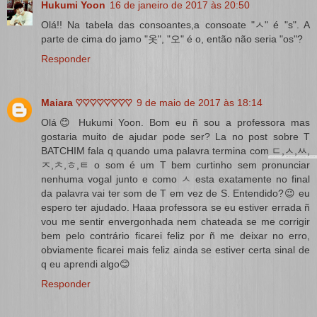
Hukumi Yoon
16 de janeiro de 2017 às 20:50
Olá!! Na tabela das consoantes,a consoate "ㅅ" é "s". A
parte de cima do jamo "옷", "오" é o, então não seria "os"?
Responder
Maiara ♡♡♡♡♡♡♡♡
9 de maio de 2017 às 18:14
Olá😊 Hukumi Yoon. Bom eu ñ sou a professora mas
gostaria muito de ajudar pode ser? La no post sobre T
BATCHIM fala q quando uma palavra termina com ㄷ,ㅅ,ㅆ,
ㅈ,ㅊ,ㅎ,ㅌ o som é um T bem curtinho sem pronunciar
nenhuma vogal junto e como ㅅ esta exatamente no final
da palavra vai ter som de T em vez de S. Entendido?😉 eu
espero ter ajudado. Haaa professora se eu estiver errada ñ
vou me sentir envergonhada nem chateada se me corrigir
bem pelo contrário ficarei feliz por ñ me deixar no erro,
obviamente ficarei mais feliz ainda se estiver certa sinal de
q eu aprendi algo😊
Responder