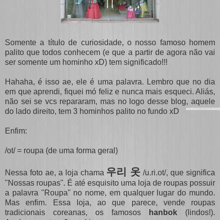
Somente a título de curiosidade, o nosso famoso homem
palito que todos conhecem (e que a partir de agora não vai
ser somente um hominho xD) tem significado!!!
Hahaha, é isso ae, ele é uma palavra. Lembro que no dia
em que aprendi, fiquei mó feliz e nunca mais esqueci. Aliás,
não sei se vcs repararam, mas no logo desse blog, aquele
do lado direito, tem 3 hominhos palito no fundo xD
Enfim:
/ot/ = roupa (de uma forma geral)
우리 옷
Nessa foto ae, a loja chama
/u.ri.ot/, que significa
"Nossas roupas". É até esquisito uma loja de roupas possuir
a palavra "Roupa" no nome, em qualquer lugar do mundo.
Mas enfim. Essa loja, ao que parece, vende roupas
tradicionais coreanas, os famosos
hanbok
(lindos!).