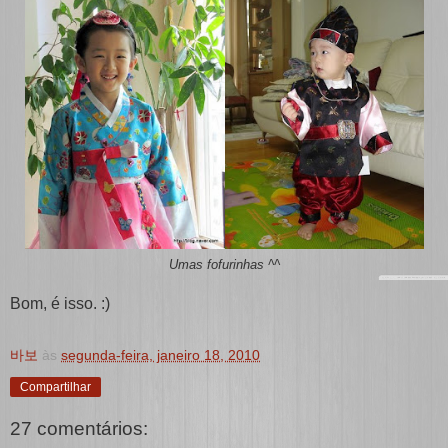
Umas fofurinhas ^^
Bom, é isso. :)
바보
às
segunda-feira, janeiro 18, 2010
Compartilhar
27 comentários: