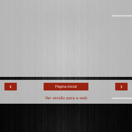
‹
›
Página inicial
Ver versão para a web