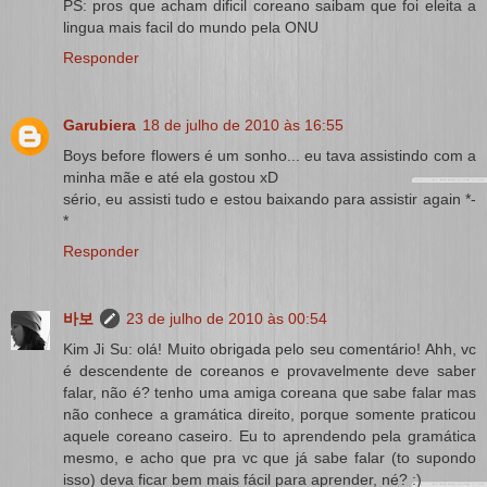
PS: pros que acham dificil coreano saibam que foi eleita a
lingua mais facil do mundo pela ONU
Responder
Garubiera
18 de julho de 2010 às 16:55
Boys before flowers é um sonho... eu tava assistindo com a
minha mãe e até ela gostou xD
sério, eu assisti tudo e estou baixando para assistir again *-
*
Responder
바보
23 de julho de 2010 às 00:54
Kim Ji Su: olá! Muito obrigada pelo seu comentário! Ahh, vc
é descendente de coreanos e provavelmente deve saber
falar, não é? tenho uma amiga coreana que sabe falar mas
não conhece a gramática direito, porque somente praticou
aquele coreano caseiro. Eu to aprendendo pela gramática
mesmo, e acho que pra vc que já sabe falar (to supondo
isso) deva ficar bem mais fácil para aprender, né? :)