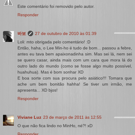
Este comentário foi removido pelo autor.
Responder
바보
27 de outubro de 2010 às 01:39
Loli: mto obrigada pelo comentário! :D
Então, haha, o Lee Min-ho é tudo de bom... passou a febre,
antes eu tava bem apaixonadinha sim. Mas sei lá, nem sei
se quero casar, ainda mais com um cara que mora lá do
outro lado do mundo (como se fosse algo muito possível,
huahuhua). Mas é bom sonhar XD
E boa sorte com sua procura pelo asiático!!! Tomara que
ache um bem bonitão hahha! Se tiver um irmão, me
apresenta... XD bjos!
Responder
Viviane Luz
23 de março de 2011 às 12:55
O que não fica lindo no MinHo, né?! xD
Responder