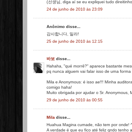
(선생님, diga aí se eu expliquei tudo direitinh
24 de junho de 2010 às 23:09
Anônimo disse...
감사합니다, 밀라!
25 de junho de 2010 às 12:15
바보
disse...
Hahaha, "qué morrê?" aparece bastante mesm
pq nunca alguem vai falar isso de uma forma a
Mila e Anonymous: é isso ae!!! Minha auditor
comigo haha!
Muito obrigada por ajudar o Sr. Anonymous, M
29 de junho de 2010 às 00:55
Mila
disse...
Huahua Magina cumade, não tem por onde! 
A verdade é que eu fico até feliz qndo tenho 