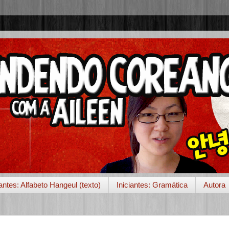
iantes: Alfabeto Hangeul (texto)
Iniciantes: Gramática
Autora