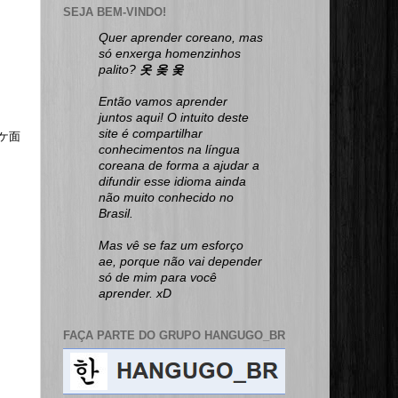
SEJA BEM-VINDO!
Quer aprender coreano, mas
só enxerga homenzinhos
palito?
옷 옺 웆
Então vamos aprender
juntos aqui! O intuito deste
site é compartilhar
(イケ面
conhecimentos na língua
coreana de forma a ajudar a
difundir esse idioma ainda
não muito conhecido no
Brasil.
Mas vê se faz um esforço
ae, porque não vai depender
só de mim para você
aprender. xD
FAÇA PARTE DO GRUPO HANGUGO_BR