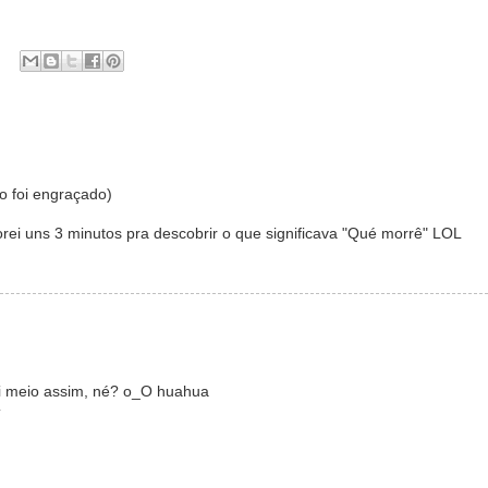
o foi engraçado)
orei uns 3 minutos pra descobrir o que significava "Qué morrê" LOL
ei meio assim, né? o_O huahua
^