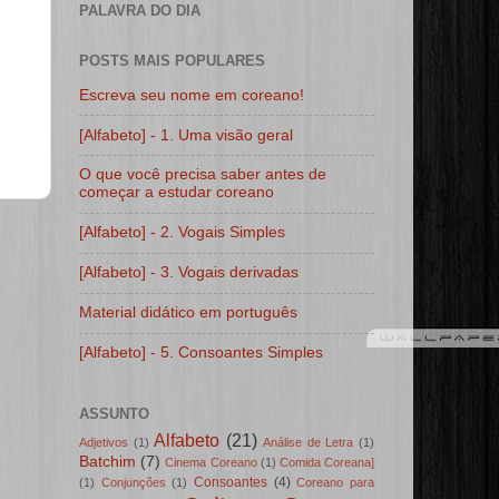
PALAVRA DO DIA
POSTS MAIS POPULARES
Escreva seu nome em coreano!
[Alfabeto] - 1. Uma visão geral
O que você precisa saber antes de
começar a estudar coreano
[Alfabeto] - 2. Vogais Simples
[Alfabeto] - 3. Vogais derivadas
Material didático em português
[Alfabeto] - 5. Consoantes Simples
ASSUNTO
Alfabeto
(21)
Adjetivos
(1)
Análise de Letra
(1)
Batchim
(7)
Cinema Coreano
(1)
Comida Coreana]
Consoantes
(4)
(1)
Conjunções
(1)
Coreano para