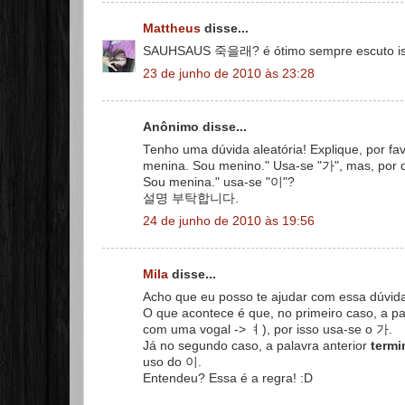
Mattheus
disse...
SAUHSAUS 죽을래? é ótimo sempre escuto is
23 de junho de 2010 às 23:28
Anônimo disse...
Tenho uma dúvida aleatória! Explique, 
menina. Sou menino." Usa-se "가", mas
Sou menina." usa-se "이"?
설명 부탁합니다.
24 de junho de 2010 às 19:56
Mila
disse...
Acho que eu posso te ajudar com essa dúvid
O que acontece é que, no primeiro caso, a pal
com uma vogal -> ㅕ), por isso usa-se o 가.
Já no segundo caso, a palavra anterior
termi
uso do 이.
Entendeu? Essa é a regra! :D