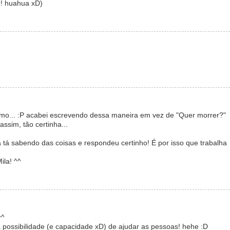
o! huahua xD)
o... :P acabei escrevendo dessa maneira em vez de "Quer morrer?"
ssim, tão certinha...
a tá sabendo das coisas e respondeu certinho! É por isso que trabalha
ila! ^^
^^
a possibilidade (e capacidade xD) de ajudar as pessoas! hehe :D