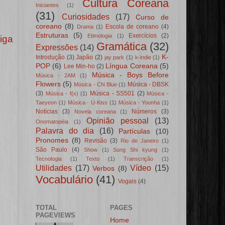
Cultura Coreana
Iniciantes
(1)
(31)
Curiosidades
(17)
Curso de
coreano
(8)
Escola de coreano
(4)
Drama
(1)
Estruturas
(5)
Exercícios
(2)
Etimologia
(1)
iga
Gramática
(32)
Expressões
(14)
K-
Introdução
(3)
Japão
(2)
jay park
(1)
k-indie
(1)
POP
(6)
Língua Coreana
(5)
Lee Min-ho
(2)
Música - Boys Before
Música - 2AM
(1)
Flowers
(5)
Música - DBSK
Música - CN Blue
(1)
(3)
Música - SS501
(2)
Música - f(x)
(1)
Música -
Taeyeon
(1)
Música - U-Kiss
(1)
Música - Younha
(1)
Notícias
(3)
Números
(3)
Novela coreana
(1)
Opinião pessoal
(13)
Onomatopéia
(1)
Palavra do dia
(16)
Partículas
(10)
Pronomes
(8)
Revisão
(3)
Rio de Janeiro
(1)
São Paulo
(4)
Show
(1)
Sung Shi kyung
(1)
Tecnologia
(1)
Texto
(1)
Transcrição
(1)
Utilidades
(17)
Vídeo
(15)
Verbos
(8)
Vocabulário
(41)
Vogais
(4)
TOTAL
PAGES
PAGEVIEWS
Home