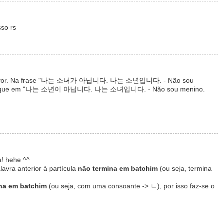
so rs
por favor. Na frase "나는 소녀가 아닙니다. 나는 소년입니다. - Não sou
, por que em "나는 소년이 아닙니다. 나는 소녀입니다. - Não sou menino.
a! hehe ^^
avra anterior à partícula
não termina em batchim
(ou seja, termina
na em batchim
(ou seja, com uma consoante -> ㄴ), por isso faz-se o