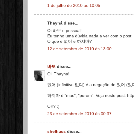
1 de julho de 2010 às 10:05
Thayná disse...
Oi 바보 e pessoal!
Eu tenho uma dúvida nada a ver com o post:
O que é 없어 e 하지마?
12 de setembro de 2010 às 13:00
바보
disse...
Oi, Thayna!
없어 (infinitivo 없다) é a negação de 있어 (있다),
하지마 é "mas", "porém". Veja neste post: ht
OK? :)
23 de setembro de 2010 às 00:37
shelhass
disse...