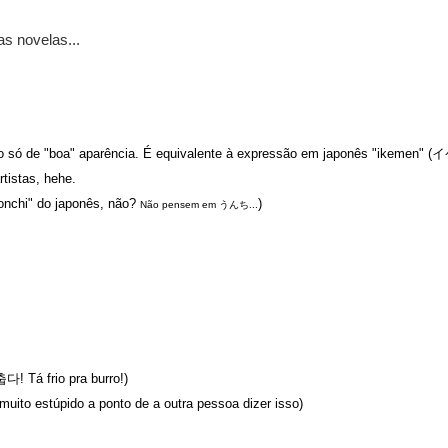
s novelas...
ão só de "boa" aparência. É equivalente à expressão em japonês "ikemen" 
istas, hehe.
"onchi" do japonês, não?
)
Não pensem em うんち...
! Tá frio pra burro!)
춥다
uito estúpido a ponto de a outra pessoa dizer isso)