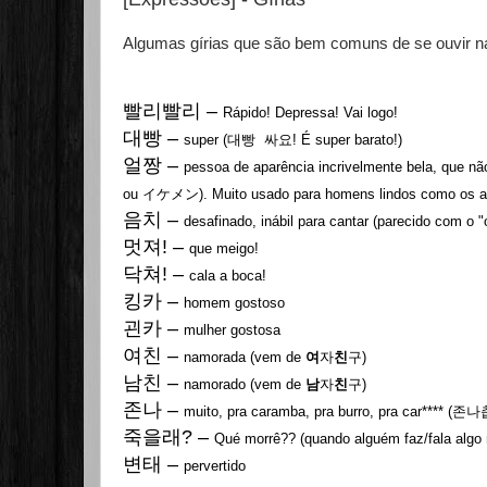
Algumas gírias que são bem comuns de se ouvir na
빨리빨리
–
Rápido! Depressa! Vai logo!
대빵 –
super (
! É super barato!)
대빵 싸요
얼짱
–
pessoa de aparência incrivelmente bela, que n
ou イケメン). Muito usado para homens lindos como os art
음치
–
desafinado, inábil para cantar (parecido com o 
멋져! –
que meigo!
닥쳐!
–
cala a boca!
킹카
–
homem gostoso
괸카
–
mulher gostosa
여친
–
namorada (vem de
)
여
자
친
구
남친
–
namorado (vem de
)
남
자
친
구
존나
–
muito, pra caramba, pra burro, pra car**** (
존나
죽을래?
–
Qué morrê?? (quando alguém faz/fala algo m
변태
–
pervertido