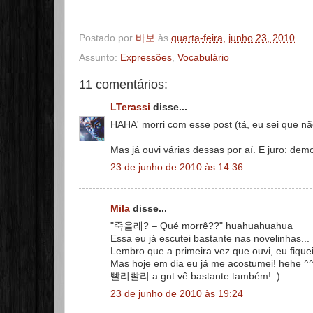
Postado por
바보
às
quarta-feira, junho 23, 2010
Assunto:
Expressões
,
Vocabulário
11 comentários:
LTerassi
disse...
HAHA' morri com esse post (tá, eu sei que nã
Mas já ouvi várias dessas por aí. E juro: dem
23 de junho de 2010 às 14:36
Mila
disse...
"죽을래? – Qué morrê??" huahuahuahua
Essa eu já escutei bastante nas novelinhas...
Lembro que a primeira vez que ouvi, eu fiqu
Mas hoje em dia eu já me acostumei! hehe ^
빨리빨리 a gnt vê bastante também! :)
23 de junho de 2010 às 19:24