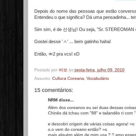
Depois do nome das pessoas que estão convers
Entendeu o que significa? Dá uma pensadinha... t
Sim sim, é de 선생님! Ou seja, "Sr. STEREOMAN diz
Gostei desse '
' ... bem gatinho haha!
ㅅ
Então, ㅃ2 pra vcs! xD
Postado por
바보
às
sexta-feira, julho 09, 2010
Assunto:
Cultura Coreana
,
Vocabulário
15 comentários:
NRM disse...
Além dos coreanos eu sei duas dessas coisas 
Chinês dá tchau com "88" e tailandês ri com 
e descobri origem de várias coisas agora! =o
o.o vem do coreano então? =o
mais alguém além de mim usa ?.? amo esses