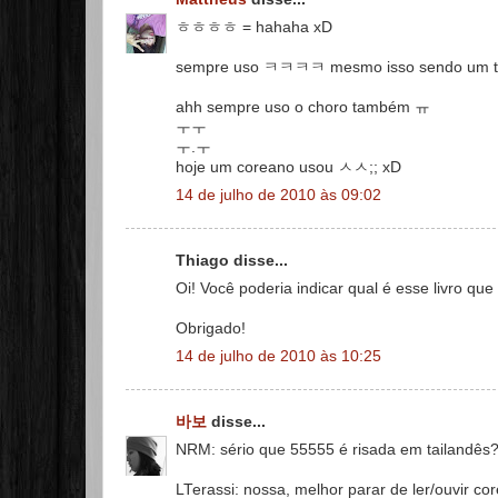
ㅎㅎㅎㅎ = hahaha xD
sempre uso ㅋㅋㅋㅋ mesmo isso sendo um tipo
ahh sempre uso o choro também ㅠ
ㅜㅜ
ㅜ.ㅜ
hoje um coreano usou ㅅㅅ;; xD
14 de julho de 2010 às 09:02
Thiago disse...
Oi! Você poderia indicar qual é esse livro qu
Obrigado!
14 de julho de 2010 às 10:25
바보
disse...
NRM: sério que 55555 é risada em tailandês? h
LTerassi: nossa, melhor parar de ler/ouvir 