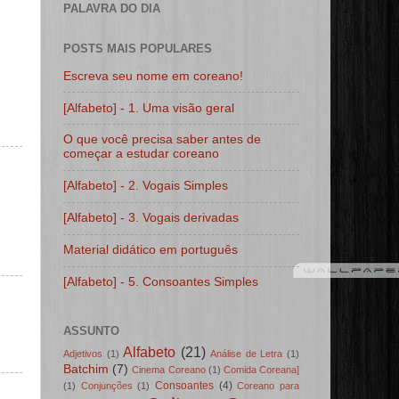
PALAVRA DO DIA
POSTS MAIS POPULARES
Escreva seu nome em coreano!
[Alfabeto] - 1. Uma visão geral
O que você precisa saber antes de
começar a estudar coreano
[Alfabeto] - 2. Vogais Simples
[Alfabeto] - 3. Vogais derivadas
Material didático em português
[Alfabeto] - 5. Consoantes Simples
ASSUNTO
Alfabeto
(21)
Adjetivos
(1)
Análise de Letra
(1)
Batchim
(7)
Cinema Coreano
(1)
Comida Coreana]
Consoantes
(4)
(1)
Conjunções
(1)
Coreano para