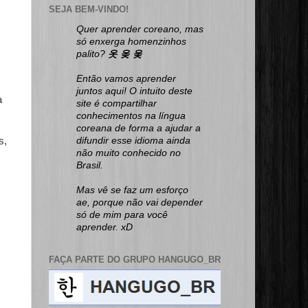
SEJA BEM-VINDO!
Quer aprender coreano, mas
só enxerga homenzinhos
palito?
옷 옺 웆
Então vamos aprender
juntos aqui! O intuito deste
a
site é compartilhar
conhecimentos na língua
coreana de forma a ajudar a
s,
difundir esse idioma ainda
não muito conhecido no
Brasil.
Mas vê se faz um esforço
ae, porque não vai depender
só de mim para você
aprender. xD
FAÇA PARTE DO GRUPO HANGUGO_BR