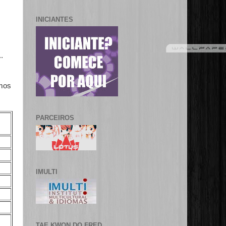
INICIANTES
.
amos
PARCEIROS
IMULTI
TAE KWON DO FRED