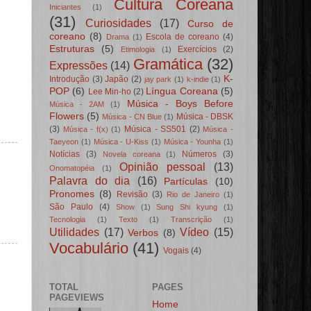
Cultura Coreana
Iniciantes
(1)
(31)
Curiosidades
(17)
Curso de
coreano
(8)
Escola de coreano
(4)
Drama
(1)
Estruturas
(5)
Exercícios
(2)
Etimologia
(1)
Gramática
(32)
Expressões
(14)
K-
Introdução
(3)
Japão
(2)
jay park
(1)
k-indie
(1)
POP
(6)
Língua Coreana
(5)
Lee Min-ho
(2)
Música - Boys Before
Música - 2AM
(1)
Flowers
(5)
Música - DBSK
Música - CN Blue
(1)
(3)
Música - SS501
(2)
Música - f(x)
(1)
Música -
Taeyeon
(1)
Música - U-Kiss
(1)
Música - Younha
(1)
Notícias
(3)
Números
(3)
Novela coreana
(1)
Opinião pessoal
(13)
Onomatopéia
(1)
Palavra do dia
(16)
Partículas
(10)
Pronomes
(8)
Revisão
(3)
Rio de Janeiro
(1)
São Paulo
(4)
Show
(1)
Sung Shi kyung
(1)
Tecnologia
(1)
Texto
(1)
Transcrição
(1)
Utilidades
(17)
Vídeo
(15)
Verbos
(8)
Vocabulário
(41)
Vogais
(4)
TOTAL
PAGES
PAGEVIEWS
Home