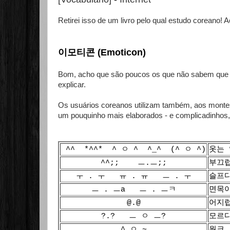
Retirei isso de um livro pelo qual estudo coreano! A
이모티콘 (Emoticon)
Bom, acho que são poucos os que não sabem que
explicar.
Os usuários coreanos utilizam também, aos montes
um pouquinho mais elaborados - e complicadinhos, 
^^ *^^* ^ ㅇ ^ ^_^ (^ ㅇ ^)
옷는 
^^;; ㅡ.ㅡ;;
부끄럽
ㅜ . ㅜ ㅠ . ㅠ ㅡ . ㅜ
슬프다
ㅡ . ㅡa ㅡ . ㅡㅋ
면목이
@.@
어지럽
?.? ㅡ ㅇ ㅡ?
모르다 
^ ㅇ ~
웡크 (