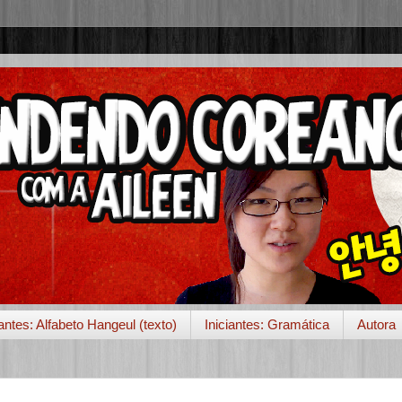
iantes: Alfabeto Hangeul (texto)
Iniciantes: Gramática
Autora