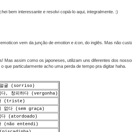
chei bem interessante e resolvi copiá-lo aqui, integralmente. :)
 emoticon vem da junção de
emotion
e
icon
, do inglês. Mas não cust
! Mas assim como os japoneses, utilizam uns diferentes dos nosso
o que particularmente acho uma perda de tempo pra digitar haha.
얼굴 (sorriso)
다, 창피하다 (vergonha)
 (triste)
 없다 (sem graça)
다 (atordoado)
(não entendi)
piscadinha)