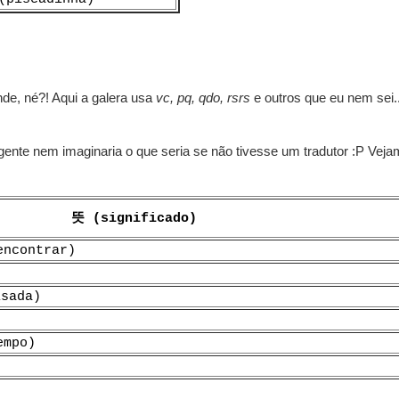
nde, né?! Aqui a galera usa
vc, pq, qdo, rsrs
e outros que eu nem sei..
nte nem imaginaria o que seria se não tivesse um tradutor :P Vej
뜻 (significado)
 encontrar)
sada)
empo)