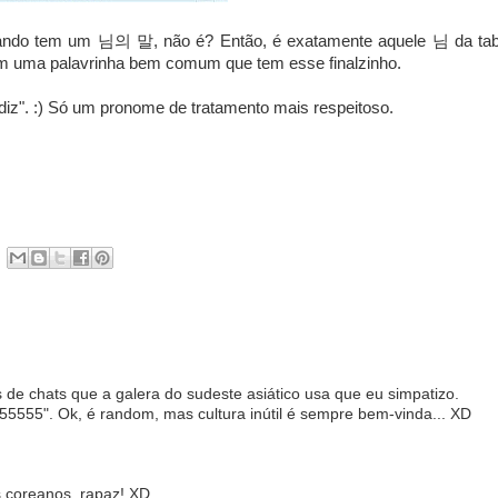
ando tem um 님의 말, não é? Então, é exatamente aquele 님 da tab
em uma palavrinha bem comum que tem esse finalzinho.
". :) Só um pronome de tratamento mais respeitoso.
de chats que a galera do sudeste asiático usa que eu simpatizo.
"55555". Ok, é random, mas cultura inútil é sempre bem-vinda... XD
 coreanos, rapaz! XD