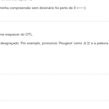
 minha compreensão sem dicionário foi perto de 0 =~~~)
 me esquecer do OTL.
 desgraçado. Por exemplo, pronuncio 'Peugeot' como 프것 e a palavra