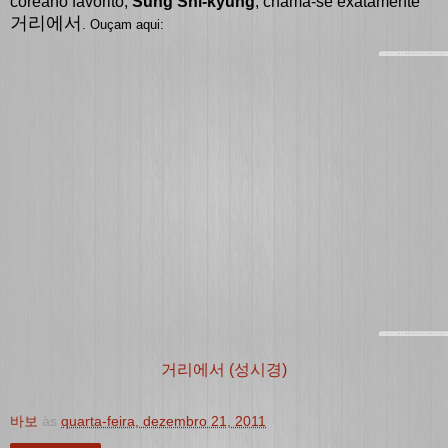
coreano favorito,
Sung Shi-kyung
, chama-se exatamente
거리에서
. Ouçam aqui:
거리에서 (성시경)
바보
às
quarta-feira, dezembro 21, 2011