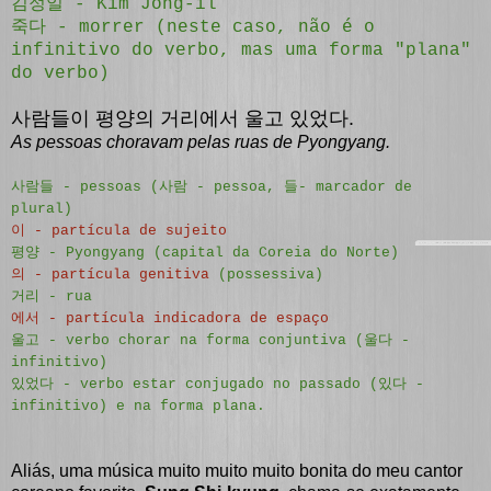
김정일 - Kim Jong-il
죽다 - morrer (neste caso, não é o
infinitivo do verbo, mas uma forma "plana"
do verbo)
사람들이 평양의 거리에서 울고
있었다.
As pessoas choravam pelas ruas de Pyongyang.
사람들 - pessoas (
사람 - pessoa, 들- marcador de
plural)
이 - partícula de sujeito
평양 - Pyongyang (capital da Coreia do Norte)
의 - partícula genitiva
(possessiva)
거리 - rua
에서 - partícula indicadora de espaço
울고 - verbo chorar na forma conjuntiva (
울
다 -
infinitivo)
있었다 -
verbo estar conjugado no passado (
있다 -
infinitivo) e na forma plana.
Aliás, uma música muito muito muito bonita do meu cantor