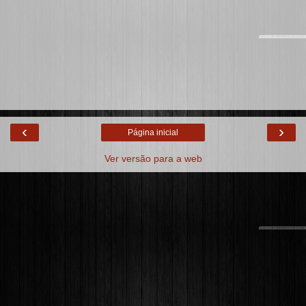
‹
›
Página inicial
Ver versão para a web