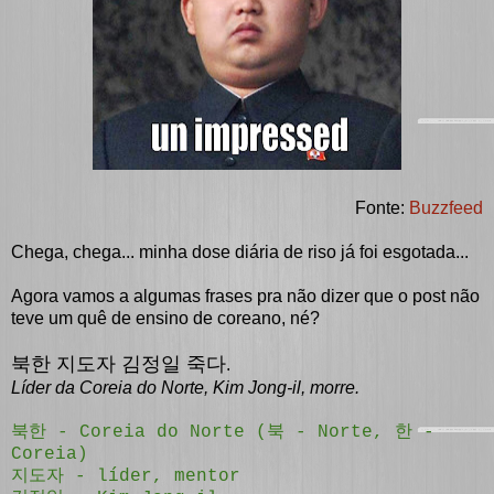
Fonte:
Buzzfeed
Chega, chega... minha dose diária de riso já foi esgotada...
Agora vamos a algumas frases pra não dizer que o post não
teve um quê de ensino de coreano, né?
북한 지도자 김정일 죽다
.
Líder da Coreia do Norte, Kim Jong-il, morre.
북한 - Coreia do Norte (북 - Norte, 한 -
Coreia)
지도자 - líder, mentor