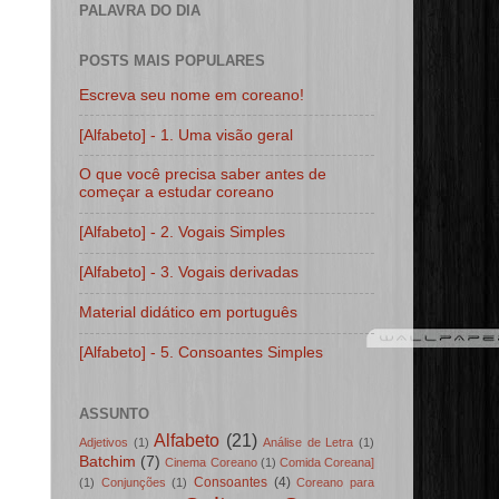
PALAVRA DO DIA
POSTS MAIS POPULARES
Escreva seu nome em coreano!
[Alfabeto] - 1. Uma visão geral
O que você precisa saber antes de
começar a estudar coreano
[Alfabeto] - 2. Vogais Simples
[Alfabeto] - 3. Vogais derivadas
Material didático em português
[Alfabeto] - 5. Consoantes Simples
ASSUNTO
Alfabeto
(21)
Adjetivos
(1)
Análise de Letra
(1)
Batchim
(7)
Cinema Coreano
(1)
Comida Coreana]
Consoantes
(4)
(1)
Conjunções
(1)
Coreano para