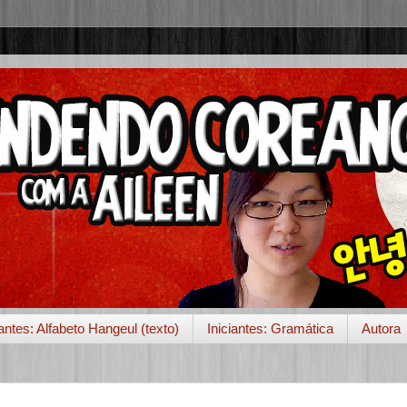
iantes: Alfabeto Hangeul (texto)
Iniciantes: Gramática
Autora