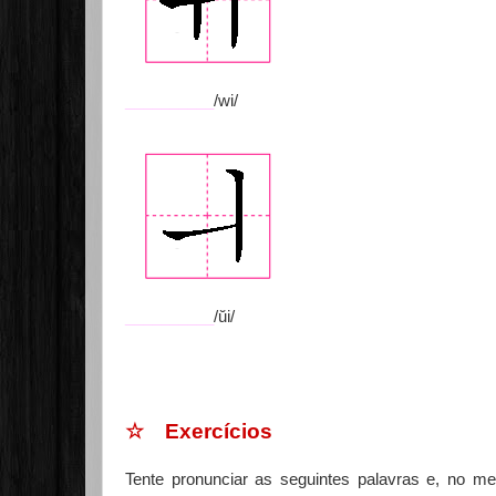
__________
/wi/
__________
/ŭi/
☆ Exercícios
Tente pronunciar as seguintes palavras e, no me