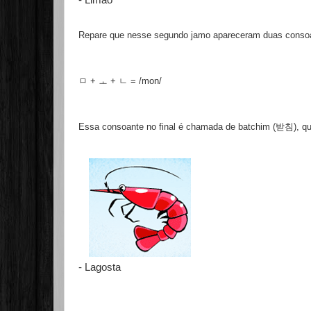
Repare que nesse segundo jamo apareceram duas consoan
ㅁ + ㅗ + ㄴ = /mon/
Essa consoante no final é chamada de batchim (받침), que 
- Lagosta