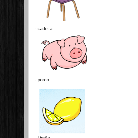
- cadeira
- porco
- Limão