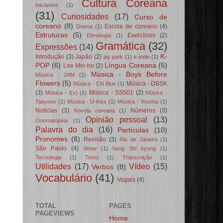
Cultura Coreana
Iniciantes
(1)
(31)
Curiosidades
(17)
Curso de
coreano
(8)
Escola de coreano
(4)
Drama
(1)
Estruturas
(5)
Exercícios
(2)
Etimologia
(1)
Gramática
(32)
Expressões
(14)
K-
Introdução
(3)
Japão
(2)
jay park
(1)
k-indie
(1)
POP
(6)
Língua Coreana
(5)
Lee Min-ho
(2)
Música - Boys Before
Música - 2AM
(1)
Flowers
(5)
Música - DBSK
Música - CN Blue
(1)
(3)
Música - SS501
(2)
Música - f(x)
(1)
Música -
Taeyeon
(1)
Música - U-Kiss
(1)
Música - Younha
(1)
Notícias
(3)
Números
(3)
Novela coreana
(1)
Opinião pessoal
(13)
Onomatopéia
(1)
Palavra do dia
(16)
Partículas
(10)
Pronomes
(8)
Revisão
(3)
Rio de Janeiro
(1)
São Paulo
(4)
Show
(1)
Sung Shi kyung
(1)
Tecnologia
(1)
Texto
(1)
Transcrição
(1)
Utilidades
(17)
Vídeo
(15)
Verbos
(8)
Vocabulário
(41)
Vogais
(4)
TOTAL
PAGES
PAGEVIEWS
Home