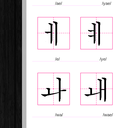
__________
/ae/
_________________
/yae/
__________
/e/
_________________
/ye/
__________
/wa/
_________________
/wae/