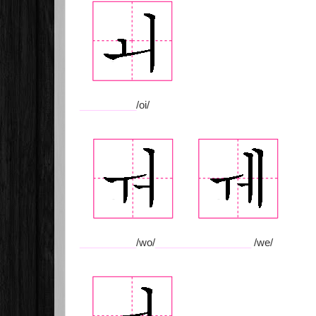
__________
/oi/
__________
/wo/
_________________
/we/