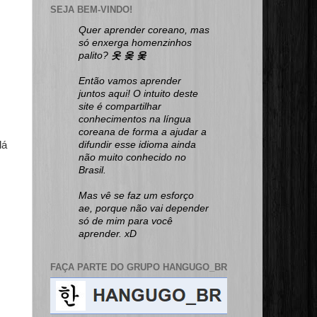
SEJA BEM-VINDO!
Quer aprender coreano, mas
só enxerga homenzinhos
palito?
옷 옺 웆
Então vamos aprender
juntos aqui! O intuito deste
site é compartilhar
conhecimentos na língua
coreana de forma a ajudar a
lá
difundir esse idioma ainda
não muito conhecido no
Brasil.
Mas vê se faz um esforço
ae, porque não vai depender
só de mim para você
aprender. xD
FAÇA PARTE DO GRUPO HANGUGO_BR