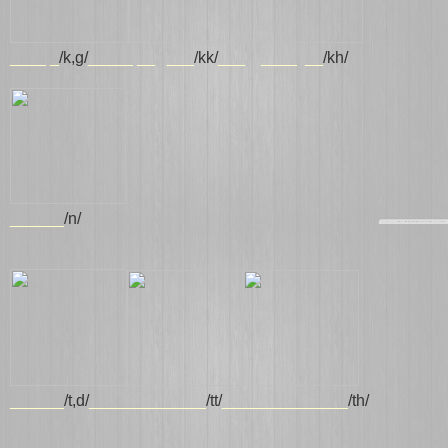
____ _
/k,g/
_____ __ ___
/kk/
___ ____ __
/kh/
______
/n/
______
/t,d/
_____________
/tt/
______________
/th/