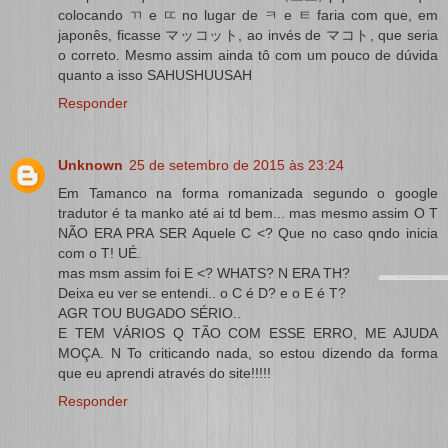
colocando ㄲ e ㄸ no lugar de ㅋ e ㅌ faria com que, em
japonês, ficasse マッコット, ao invés de マコト, que seria
o correto. Mesmo assim ainda tô com um pouco de dúvida
quanto a isso SAHUSHUUSAH
Responder
Unknown
25 de setembro de 2015 às 23:24
Em Tamanco na forma romanizada segundo o google
tradutor é ta manko até ai td bem... mas mesmo assim O T
NÃO ERA PRA SER Aquele C <? Que no caso qndo inicia
com o T! UÉ.
mas msm assim foi E <? WHATS? N ERA TH?
Deixa eu ver se entendi.. o C é D? e o E é T?
AGR TOU BUGADO SÉRIO..
E TEM VÁRIOS Q TÃO COM ESSE ERRO, ME AJUDA
MOÇA. N To criticando nada, so estou dizendo da forma
que eu aprendi através do site!!!!!
Responder