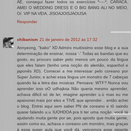
AE, consegui fazer todos os exercícios *----*, CARACA.
AMEI O WEDDING DRESS E O BIG BANG ALI NO MEIO,
O/. VIP NA VEIA. JISOAJOISJAOIJSA
Responder
chibanism
21 de janeiro de 2012 às 17:32
Annyeong, "babo" XD Admiro muitíssimo esse blog e a sua
determinação de ensinar, nossa '-' Todas as bandas que eu
gosto, eu procuro saber pelo menos um pouco da lingua
que eles falam (tenho uma noção do alemão, espanhol e
japonês XD). Comecei a me interessar pelo coreano por
Super Junior, e achei essa lingua um monstro de 7 cabeças
quando lia a letra das músicas. Pensava: WTF? Nunca vou
aprender isso oO udhajksa Não queria mesmo aprender,
achava dificil só de ler, imagine aprender u.ú mas eu me
apaixonei mais por eles e TIVE que aprender... então achei
o blog. Entrei aqui sem saber PN de coreano e tô saindo
quase falando u.u IUOHDOA pra ti ter uma noção, você tá
ajudando muita gente por ae, pois aposto que muita gente,
assim como eu, achava o coreano um monstro, mas graças
à essa super aula que você dá, vencemos esse gigante