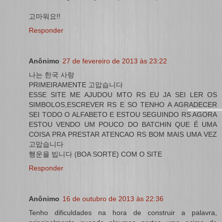
고마워요!!
Responder
Anônimo
27 de fevereiro de 2013 às 23:22
나는 한국 사랑
PRIMEIRAMENTE 고맙습니다
ESSE SITE ME AJUDOU MTO RS EU JA SEI LER OS
SIMBOLOS,ESCREVER RS E SO TENHO A AGRADECER
SEI TODO O ALFABETO E ESTOU SEGUINDO RS AGORA
ESTOU VENDO UM POUCO DO BATCHIN QUE É UMA
COISA PRA PRESTAR ATENCAO RS BOM MAIS UMA VEZ
고맙습니다
행운을 빕니다 (BOA SORTE) COM O SITE
Responder
Anônimo
16 de outubro de 2013 às 22:36
Tenho dificuldades na hora de construir a palavra,