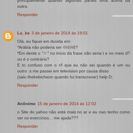
principalmente quando algumas partes uma acima da
outra.
Responder
Lu_ke
3 de janeiro de 2014 às 19:01
Olá, eu fiquei em duvida em:
*Arábia não poderia ser 아라뱌?
*Em dente o "ㄷ" no início da frase não seria t e no meio d?
ou é o contrário?
E to confuso com o r/l que eu não sei quando é um ou
outro :s me passei em television por causa disso
(saiu thelrebicheon quando fui transcrever) help D;
Responder
Anônimo
15 de janeiro de 2014 às 12:02
o Site do yahoo não está mais no ar e eu nao tenho como
ver os exercícios... me ajuda???
Responder