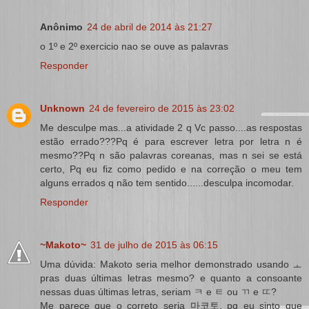
Anônimo
24 de abril de 2014 às 21:27
o 1º e 2º exercicio nao se ouve as palavras
Responder
Unknown
24 de fevereiro de 2015 às 23:02
Me desculpe mas...a atividade 2 q Vc passo....as respostas
estão errado???Pq é para escrever letra por letra n é
mesmo??Pq n são palavras coreanas, mas n sei se está
certo, Pq eu fiz como pedido e na correção o meu tem
alguns errados q não tem sentido......desculpa incomodar.
Responder
~Makoto~
31 de julho de 2015 às 06:15
Uma dúvida: Makoto seria melhor demonstrado usando ㅗ
pras duas últimas letras mesmo? e quanto a consoante
nessas duas últimas letras, seriam ㅋ e ㅌ ou ㄲ e ㄸ?
Me parece que o correto seria 마코토, pq eu sinto que