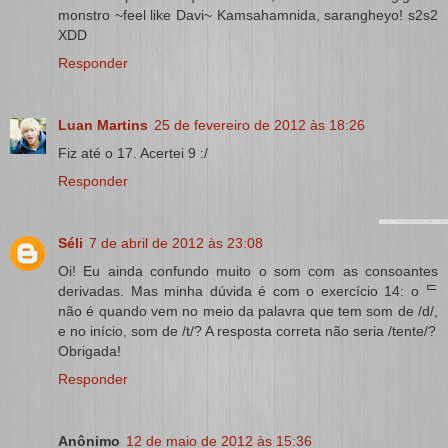
monstro ~feel like Davi~ Kamsahamnida, sarangheyo! s2s2
XDD
Responder
Luan Martins
25 de fevereiro de 2012 às 18:26
Fiz até o 17. Acertei 9 :/
Responder
Séli
7 de abril de 2012 às 23:08
Oi! Eu ainda confundo muito o som com as consoantes
derivadas. Mas minha dúvida é com o exercício 14: o ᄃ
não é quando vem no meio da palavra que tem som de /d/,
e no início, som de /t/? A resposta correta não seria /tente/?
Obrigada!
Responder
Anônimo
12 de maio de 2012 às 15:36