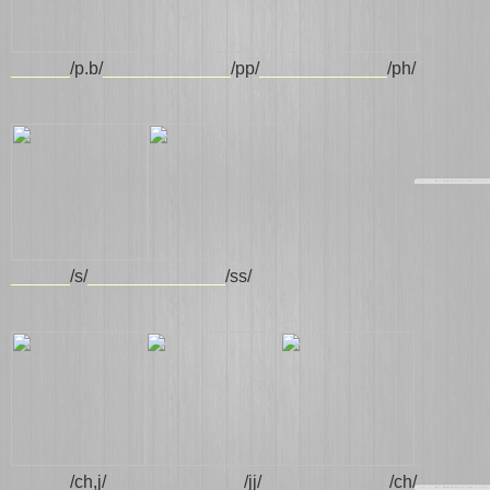
______
/p.b/
_____________
/pp/
_____________
/ph/
______
/s/
______________
/ss/
______
/ch,j/
______________
/jj/
____________
_
/ch/