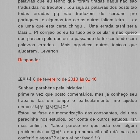
palavras que eu tenho que foram tiradas daqui nao sao
traduzidas no tradutor ....ou seja as palavras dos posts tao
todas erradas pq nao traduzem do coreano pro
portugues...e algumas tao certas outras faltam letra .....ex
de uma que esta certa chingu .. Uma errada tashi seria
Dasi ... Pf corrijao pq eu fiz tudo pelo celular e nao quero
que passem pelo que eu to passando de ter conteudo com
palavras erradas... Mais agradeco outros topicos que
ajudaram ....everton
Responder
조아나
8 de fevereiro de 2013 às 01:40
Sunbae, parabéns pela iniciativa!
primeira vez que posto comentários, mas já conheço seu
trabalho faz um tempo e particularmente, me ajudou
demais! 너무 감사합니다!
Estou na fase de memorização das consoantes, dei uma
paradinha nos estudos, por conta de outros estudos, rsr,
mas enfim, o Yahoo parece-me que está com algum
probleminha na 한국! :/ e a pronunciação não dá mais pra
conferir! e agora?? ajuda aí por favor!!! :)