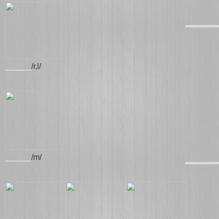
______
/r,l/
______
/m/