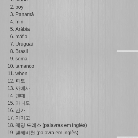
boy
Panamá
mini
Arábia
máfia
Uruguai
Brasil
soma
tamanco
when
파토
까베사
덴떼
아니모
만가
아미고
웨딩 드레스 (palavras em inglês)
텔레비천 (palavra em inglês)