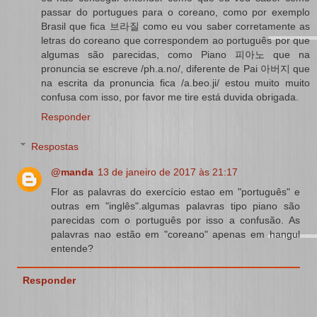
passar do portugues para o coreano, como por exemplo
Brasil que fica 브라질 como eu vou saber corretamente as
letras do coreano que correspondem ao português por que
algumas são parecidas, como Piano 피아노 que na
pronuncia se escreve /ph.a.no/, diferente de Pai 아버지 que
na escrita da pronuncia fica /a.beo.ji/ estou muito muito
confusa com isso, por favor me tire está duvida obrigada.
Responder
Respostas
@manda
13 de janeiro de 2017 às 21:17
Flor as palavras do exercício estao em "português" e
outras em "inglês".algumas palavras tipo piano são
parecidas com o português por isso a confusão. As
palavras nao estão em "coreano" apenas em hangul
entende?
Responder