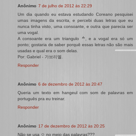
Anônimo
7 de julho de 2012 às 22:29
Um dia quando eu estava estudando Coreano pesquisei
umas imagens da escrita, e percebi duas letras que eu
nunca tinha visto, uma consoante, e outra que parecia ser
uma vogal.
A consoante era um triangulo ᅀ, e a vogal era só um
ponto; gostaria de saber porquê essas letras não são mais
usadas e qual era o som delas.
Por: Gabriel - 가브리엘.
Responder
Anônimo
6 de dezembro de 2012 às 20:47
Queria um texto em hangeul com som de palavras em
português pra eu treinar.
Responder
Anônimo
17 de dezembro de 2012 às 20:25
Não se usa ㅇ no meio das palavras???