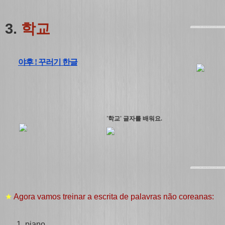
3.
학교
야후 ! 꾸러기 한글
'학교' 글자를 배워요.
★
Agora vamos treinar a escrita de palavras não coreanas:
piano