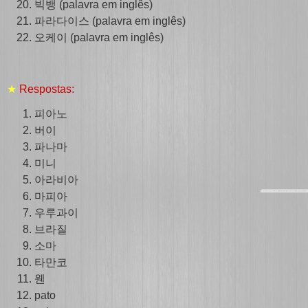
빅뱅 (palavra em inglês)
파라다이스 (palavra em inglês)
오케이 (palavra em inglês)
★
Respostas:
피아노
버이
파나마
미니
아라비아
마피아
우루과이
브라질
소마
타만코
웬
pato