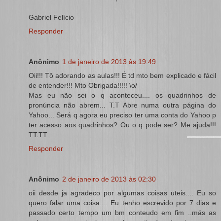
Gabriel Felício
Responder
Anônimo
1 de janeiro de 2013 às 19:49
Oii!!! Tô adorando as aulas!!! É td mto bem explicado e fácil
de entender!!! Mto Obrigada!!!!! \o/
Mas eu não sei o q aconteceu.... os quadrinhos de
pronúncia não abrem... T.T Abre numa outra página do
Yahoo... Será q agora eu preciso ter uma conta do Yahoo p
ter acesso aos quadrinhos? Ou o q pode ser? Me ajuda!!!
TT.TT
Responder
Anônimo
2 de janeiro de 2013 às 02:30
oii desde ja agradeco por algumas coisas uteis.... Eu so
quero falar uma coisa.... Eu tenho escrevido por 7 dias e
passado certo tempo um bm conteudo em fim ..más as