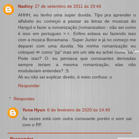
Nadiny
27 de setembro de 2011 às 19:44
AHHH, eu tenho uma super duvida. Tipo pra aprender o
alfabeto eu começei a passar as letras de musicas do
Hangul e fazer a romanização (romanization - não sei como
é isso em portugues >.<. Enfins estava eu fazendo isso
com a musica Bonamana - Super Junior e já no começo me
deparei com uma duvida. Na minha romanização eu
coloquei ㅃ como "pp" mas em um site eu achei como "bb".
Pode isso? O: eu pensava que consoantes derivadas
sempre teriam a mesma romanização, elas não
modulariam entendes? :S
Ah eu não sei explicar direito, é meio confuso ;x
Responder
Respostas
Yuna Hyun
6 de fevereiro de 2020 às 14:40
Às vezes está com outra consoante porém o som sai
com o PP.
Responder