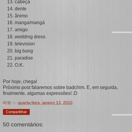
cabeça
dente
ânimo
manga/mangá
amigo
wedding dress
television
big bang
paradise
O.K.
Por hoje, chega!
Próximo post falaremos sobre badchim. E, em seguida,
finalmente, algumas expressões! :D
바보
às
quarta-feira, janeiro 13, 2010
Compartilhar
50 comentários: