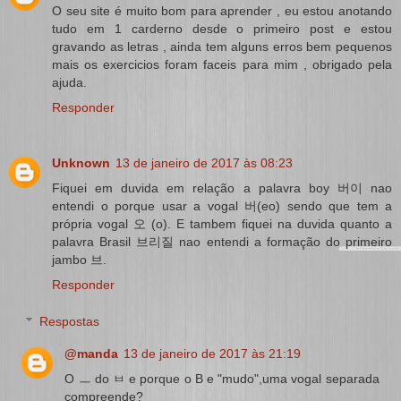
O seu site é muito bom para aprender , eu estou anotando
tudo em 1 carderno desde o primeiro post e estou
gravando as letras , ainda tem alguns erros bem pequenos
mais os exercicios foram faceis para mim , obrigado pela
ajuda.
Responder
Unknown
13 de janeiro de 2017 às 08:23
Fiquei em duvida em relação a palavra boy 버이 nao
entendi o porque usar a vogal 버(eo) sendo que tem a
própria vogal 오 (o). E tambem fiquei na duvida quanto a
palavra Brasil 브리질 nao entendi a formação do primeiro
jambo 브.
Responder
Respostas
@manda
13 de janeiro de 2017 às 21:19
O ㅡ do ㅂ e porque o B e "mudo",uma vogal separada
compreende?