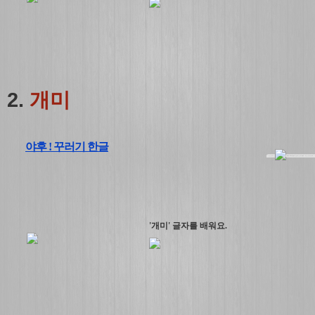
2.
개미
야후 ! 꾸러기 한글
'개미' 글자를 배워요.