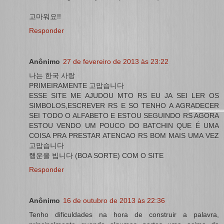
고마워요!!
Responder
Anônimo
27 de fevereiro de 2013 às 23:22
나는 한국 사랑
PRIMEIRAMENTE 고맙습니다
ESSE SITE ME AJUDOU MTO RS EU JA SEI LER OS
SIMBOLOS,ESCREVER RS E SO TENHO A AGRADECER
SEI TODO O ALFABETO E ESTOU SEGUINDO RS AGORA
ESTOU VENDO UM POUCO DO BATCHIN QUE É UMA
COISA PRA PRESTAR ATENCAO RS BOM MAIS UMA VEZ
고맙습니다
행운을 빕니다 (BOA SORTE) COM O SITE
Responder
Anônimo
16 de outubro de 2013 às 22:36
Tenho dificuldades na hora de construir a palavra,