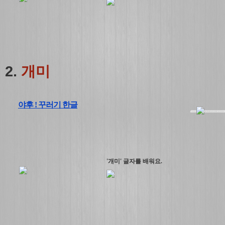
2.
개미
야후 ! 꾸러기 한글
'개미' 글자를 배워요.