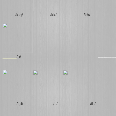
____ _
/k,g/
_____ __ ___
/kk/
___ ____ __
/kh/
______
/n/
______
/t,d/
_____________
/tt/
______________
/th/