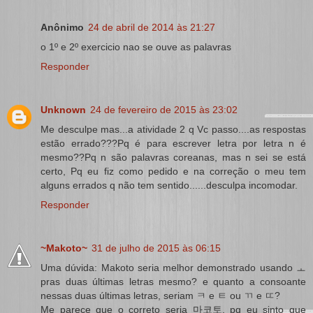
Anônimo
24 de abril de 2014 às 21:27
o 1º e 2º exercicio nao se ouve as palavras
Responder
Unknown
24 de fevereiro de 2015 às 23:02
Me desculpe mas...a atividade 2 q Vc passo....as respostas
estão errado???Pq é para escrever letra por letra n é
mesmo??Pq n são palavras coreanas, mas n sei se está
certo, Pq eu fiz como pedido e na correção o meu tem
alguns errados q não tem sentido......desculpa incomodar.
Responder
~Makoto~
31 de julho de 2015 às 06:15
Uma dúvida: Makoto seria melhor demonstrado usando ㅗ
pras duas últimas letras mesmo? e quanto a consoante
nessas duas últimas letras, seriam ㅋ e ㅌ ou ㄲ e ㄸ?
Me parece que o correto seria 마코토, pq eu sinto que