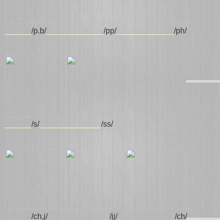
______
/p.b/
_____________
/pp/
_____________
/ph/
______
/s/
______________
/ss/
______
/ch,j/
______________
/jj/
____________
_
/ch/