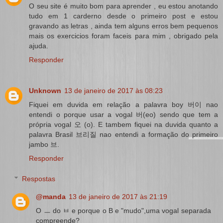
O seu site é muito bom para aprender , eu estou anotando
tudo em 1 carderno desde o primeiro post e estou
gravando as letras , ainda tem alguns erros bem pequenos
mais os exercicios foram faceis para mim , obrigado pela
ajuda.
Responder
Unknown
13 de janeiro de 2017 às 08:23
Fiquei em duvida em relação a palavra boy 버이 nao
entendi o porque usar a vogal 버(eo) sendo que tem a
própria vogal 오 (o). E tambem fiquei na duvida quanto a
palavra Brasil 브리질 nao entendi a formação do primeiro
jambo 브.
Responder
Respostas
@manda
13 de janeiro de 2017 às 21:19
O ㅡ do ㅂ e porque o B e "mudo",uma vogal separada
compreende?