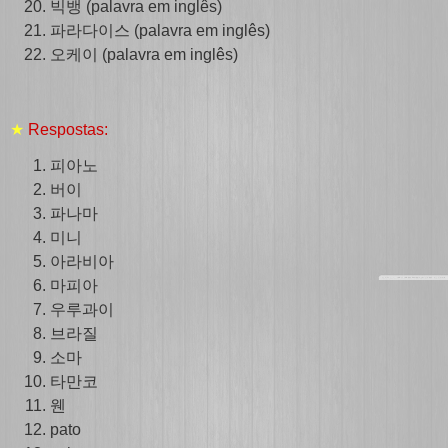
빅뱅 (palavra em inglês)
파라다이스 (palavra em inglês)
오케이 (palavra em inglês)
★
Respostas:
피아노
버이
파나마
미니
아라비아
마피아
우루과이
브라질
소마
타만코
웬
pato