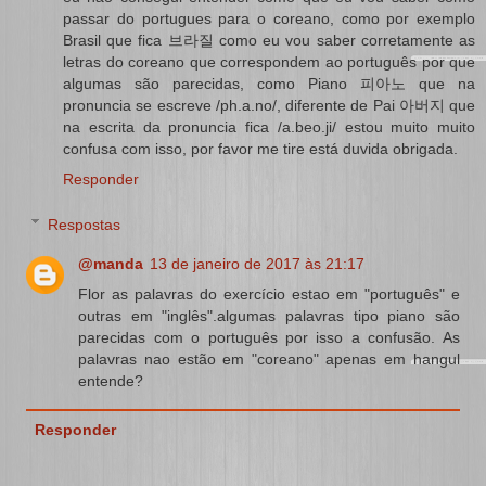
passar do portugues para o coreano, como por exemplo
Brasil que fica 브라질 como eu vou saber corretamente as
letras do coreano que correspondem ao português por que
algumas são parecidas, como Piano 피아노 que na
pronuncia se escreve /ph.a.no/, diferente de Pai 아버지 que
na escrita da pronuncia fica /a.beo.ji/ estou muito muito
confusa com isso, por favor me tire está duvida obrigada.
Responder
Respostas
@manda
13 de janeiro de 2017 às 21:17
Flor as palavras do exercício estao em "português" e
outras em "inglês".algumas palavras tipo piano são
parecidas com o português por isso a confusão. As
palavras nao estão em "coreano" apenas em hangul
entende?
Responder