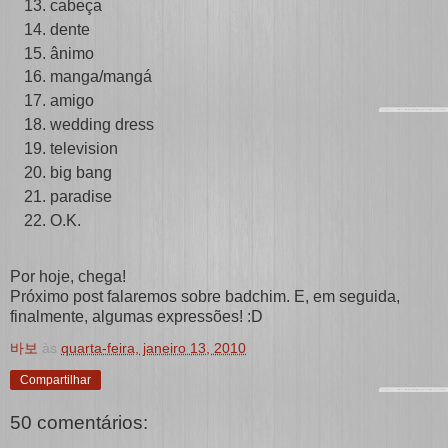
cabeça
dente
ânimo
manga/mangá
amigo
wedding dress
television
big bang
paradise
O.K.
Por hoje, chega!
Próximo post falaremos sobre badchim. E, em seguida,
finalmente, algumas expressões! :D
바보
às
quarta-feira, janeiro 13, 2010
Compartilhar
50 comentários: