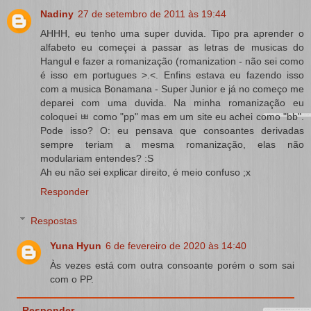
Nadiny
27 de setembro de 2011 às 19:44
AHHH, eu tenho uma super duvida. Tipo pra aprender o
alfabeto eu começei a passar as letras de musicas do
Hangul e fazer a romanização (romanization - não sei como
é isso em portugues >.<. Enfins estava eu fazendo isso
com a musica Bonamana - Super Junior e já no começo me
deparei com uma duvida. Na minha romanização eu
coloquei ㅃ como "pp" mas em um site eu achei como "bb".
Pode isso? O: eu pensava que consoantes derivadas
sempre teriam a mesma romanização, elas não
modulariam entendes? :S
Ah eu não sei explicar direito, é meio confuso ;x
Responder
Respostas
Yuna Hyun
6 de fevereiro de 2020 às 14:40
Às vezes está com outra consoante porém o som sai
com o PP.
Responder