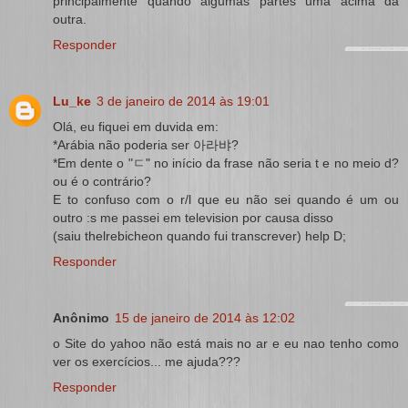
principalmente quando algumas partes uma acima da
outra.
Responder
Lu_ke
3 de janeiro de 2014 às 19:01
Olá, eu fiquei em duvida em:
*Arábia não poderia ser 아라뱌?
*Em dente o "ㄷ" no início da frase não seria t e no meio d?
ou é o contrário?
E to confuso com o r/l que eu não sei quando é um ou
outro :s me passei em television por causa disso
(saiu thelrebicheon quando fui transcrever) help D;
Responder
Anônimo
15 de janeiro de 2014 às 12:02
o Site do yahoo não está mais no ar e eu nao tenho como
ver os exercícios... me ajuda???
Responder