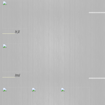
______
/r,l/
______
/m/