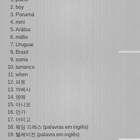
boy
Panamá
mini
Arábia
máfia
Uruguai
Brasil
soma
tamanco
when
파토
까베사
덴떼
아니모
만가
아미고
웨딩 드레스 (palavras em inglês)
텔레비천 (palavra em inglês)