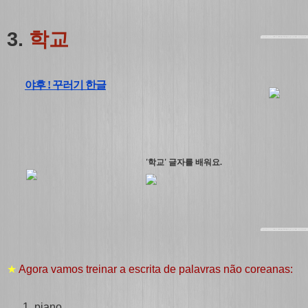
3.
학교
야후 ! 꾸러기 한글
'학교' 글자를 배워요.
★
Agora vamos treinar a escrita de palavras não coreanas:
piano