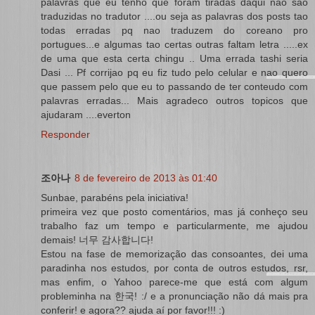
palavras que eu tenho que foram tiradas daqui nao sao
traduzidas no tradutor ....ou seja as palavras dos posts tao
todas erradas pq nao traduzem do coreano pro
portugues...e algumas tao certas outras faltam letra .....ex
de uma que esta certa chingu .. Uma errada tashi seria
Dasi ... Pf corrijao pq eu fiz tudo pelo celular e nao quero
que passem pelo que eu to passando de ter conteudo com
palavras erradas... Mais agradeco outros topicos que
ajudaram ....everton
Responder
조아나
8 de fevereiro de 2013 às 01:40
Sunbae, parabéns pela iniciativa!
primeira vez que posto comentários, mas já conheço seu
trabalho faz um tempo e particularmente, me ajudou
demais! 너무 감사합니다!
Estou na fase de memorização das consoantes, dei uma
paradinha nos estudos, por conta de outros estudos, rsr,
mas enfim, o Yahoo parece-me que está com algum
probleminha na 한국! :/ e a pronunciação não dá mais pra
conferir! e agora?? ajuda aí por favor!!! :)