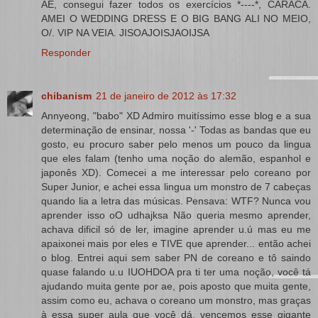
AE, consegui fazer todos os exercícios *----*, CARACA.
AMEI O WEDDING DRESS E O BIG BANG ALI NO MEIO,
O/. VIP NA VEIA. JISOAJOISJAOIJSA
Responder
chibanism
21 de janeiro de 2012 às 17:32
Annyeong, "babo" XD Admiro muitíssimo esse blog e a sua
determinação de ensinar, nossa '-' Todas as bandas que eu
gosto, eu procuro saber pelo menos um pouco da lingua
que eles falam (tenho uma noção do alemão, espanhol e
japonês XD). Comecei a me interessar pelo coreano por
Super Junior, e achei essa lingua um monstro de 7 cabeças
quando lia a letra das músicas. Pensava: WTF? Nunca vou
aprender isso oO udhajksa Não queria mesmo aprender,
achava dificil só de ler, imagine aprender u.ú mas eu me
apaixonei mais por eles e TIVE que aprender... então achei
o blog. Entrei aqui sem saber PN de coreano e tô saindo
quase falando u.u IUOHDOA pra ti ter uma noção, você tá
ajudando muita gente por ae, pois aposto que muita gente,
assim como eu, achava o coreano um monstro, mas graças
à essa super aula que você dá, vencemos esse gigante