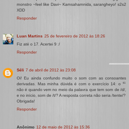
monstro ~feel like Davi~ Kamsahamnida, sarangheyo! s2s2
XDD
Responder
Luan Martins
25 de fevereiro de 2012 às 18:26
Fiz até o 17. Acertei 9 :/
Responder
Séli
7 de abril de 2012 às 23:08
Oi! Eu ainda confundo muito o som com as consoantes
derivadas. Mas minha dúvida é com o exercício 14: o ᄃ
não é quando vem no meio da palavra que tem som de /d/,
e no início, som de /t/? A resposta correta não seria /tente/?
Obrigada!
Responder
Anônimo
12 de maio de 2012 às 15:36