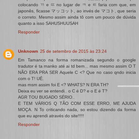
colocando ㄲ e ㄸ no lugar de ㅋ e ㅌ faria com que, em
japonês, ficasse マッコット, ao invés de マコト, que seria
o correto. Mesmo assim ainda tô com um pouco de dúvida
quanto a isso SAHUSHUUSAH
Responder
Unknown
25 de setembro de 2015 às 23:24
Em Tamanco na forma romanizada segundo o google
tradutor é ta manko até ai td bem... mas mesmo assim O T
NÃO ERA PRA SER Aquele C <? Que no caso qndo inicia
com o T! UÉ.
mas msm assim foi E <? WHATS? N ERA TH?
Deixa eu ver se entendi.. o C é D? e o E é T?
AGR TOU BUGADO SÉRIO..
E TEM VÁRIOS Q TÃO COM ESSE ERRO, ME AJUDA
MOÇA. N To criticando nada, so estou dizendo da forma
que eu aprendi através do site!!!!!
Responder