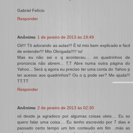
Gabriel Felício
Responder
Anônimo
1 de janeiro de 2013 às 19:49
Oii!!! Tô adorando as aulas!!! É td mto bem explicado e fácil
de entender!!! Mto Obrigada!!!!! \o/
Mas eu não sei o q aconteceu.... os quadrinhos de
pronúncia não abrem... T.T Abre numa outra página do
Yahoo... Será q agora eu preciso ter uma conta do Yahoo p
ter acesso aos quadrinhos? Ou o q pode ser? Me ajuda!!!
TT.TT
Responder
Anônimo
2 de janeiro de 2013 às 02:30
oii desde ja agradeco por algumas coisas uteis.... Eu so
quero falar uma coisa.... Eu tenho escrevido por 7 dias e
passado certo tempo um bm conteudo em fim ..más as