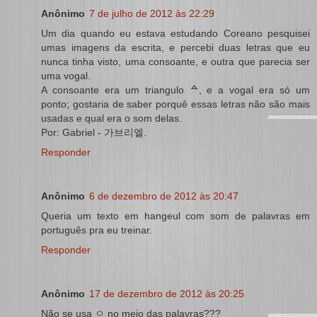
Anônimo
7 de julho de 2012 às 22:29
Um dia quando eu estava estudando Coreano pesquisei
umas imagens da escrita, e percebi duas letras que eu
nunca tinha visto, uma consoante, e outra que parecia ser
uma vogal.
A consoante era um triangulo ᅀ, e a vogal era só um
ponto; gostaria de saber porquê essas letras não são mais
usadas e qual era o som delas.
Por: Gabriel - 가브리엘.
Responder
Anônimo
6 de dezembro de 2012 às 20:47
Queria um texto em hangeul com som de palavras em
português pra eu treinar.
Responder
Anônimo
17 de dezembro de 2012 às 20:25
Não se usa ㅇ no meio das palavras???