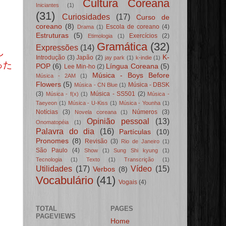
Cultura Coreana
Iniciantes
(1)
(31)
Curiosidades
(17)
Curso de
coreano
(8)
Escola de coreano
(4)
Drama
(1)
Estruturas
(5)
Exercícios
(2)
Etimologia
(1)
Gramática
(32)
Expressões
(14)
し
K-
Introdução
(3)
Japão
(2)
jay park
(1)
k-indie
(1)
った
POP
(6)
Língua Coreana
(5)
Lee Min-ho
(2)
Música - Boys Before
Música - 2AM
(1)
Flowers
(5)
Música - DBSK
Música - CN Blue
(1)
(3)
Música - SS501
(2)
Música - f(x)
(1)
Música -
Taeyeon
(1)
Música - U-Kiss
(1)
Música - Younha
(1)
Notícias
(3)
Números
(3)
Novela coreana
(1)
Opinião pessoal
(13)
Onomatopéia
(1)
Palavra do dia
(16)
Partículas
(10)
Pronomes
(8)
Revisão
(3)
Rio de Janeiro
(1)
São Paulo
(4)
Show
(1)
Sung Shi kyung
(1)
Tecnologia
(1)
Texto
(1)
Transcrição
(1)
Utilidades
(17)
Vídeo
(15)
Verbos
(8)
Vocabulário
(41)
Vogais
(4)
TOTAL
PAGES
PAGEVIEWS
Home