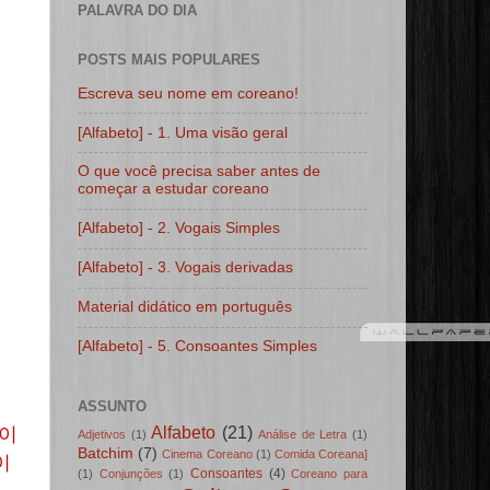
PALAVRA DO DIA
POSTS MAIS POPULARES
Escreva seu nome em coreano!
[Alfabeto] - 1. Uma visão geral
O que você precisa saber antes de
começar a estudar coreano
[Alfabeto] - 2. Vogais Simples
[Alfabeto] - 3. Vogais derivadas
Material didático em português
[Alfabeto] - 5. Consoantes Simples
ASSUNTO
Alfabeto
(21)
물이
Adjetivos
(1)
Análise de Letra
(1)
Batchim
(7)
Cinema Coreano
(1)
Comida Coreana]
이
Consoantes
(4)
(1)
Conjunções
(1)
Coreano para