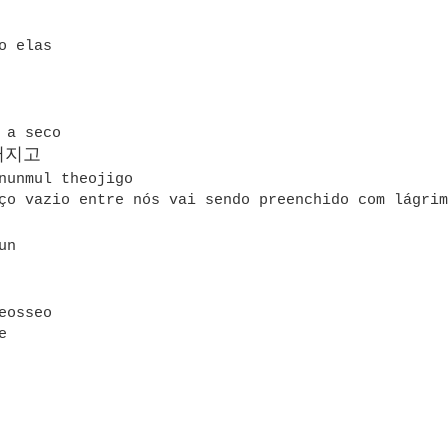
o elas
 a seco
터지고
 nunmul theojigo
ço vazio entre nós vai sendo preenchido com lágrim
eun
eosseo
e
o