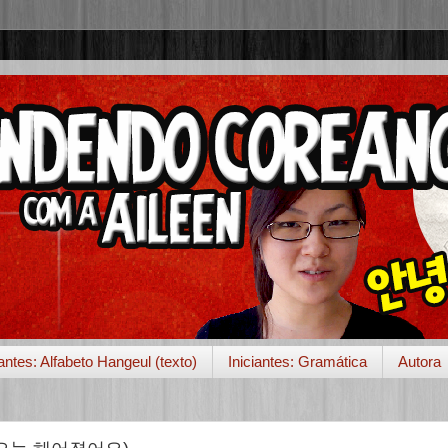
iantes: Alfabeto Hangeul (texto)
Iniciantes: Gramática
Autora