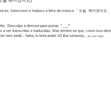
day (오늘 헤어졌어요)
sicas
, transcrevo e traduzo a letra da música
」
「오늘 헤어졌어요
Hélio. Desculpe a demora para postar. ^___^'
a ser transcritas e traduzidas. Mas lembre-se que, como isso dem
r nem pedir... haha, to brincando! xD But seriously...
(by ryan higa)