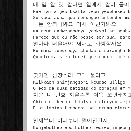
내 맘 알 것 같다면 옆에서 같이 울어
Nae mam algeo kkattamyeon yeopheseo 
Se você acha que consegue entender me
나는 안되나봐요 역시 아닌가봐요
Na neun andwenabwayo yeokshi aningab
Parece que eu não posso ser sua, pare
얼마나 더울어야 제대로 사랑할까요
Eormana teoureoya chedaero saranghark
Quanto mais eu terei que chorar até q
귓가엔 심장소리 그대 울리고
Kwikkaen shimjangsori keudae ulligo
O eco de suas batidas do coração em m
지운 니 번호 지울수록 더욱 또렷해지
Chiun ni beono chiulsuro ttoryeotaeji
E os lábios fechados se tornam claros
언제부터 어디부터 멀어진건지
Eonjebutheo eodibutheo meoreojingeon