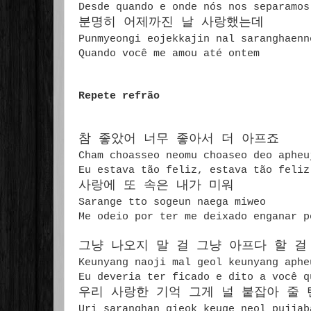
Desde quando e onde nós nos separamos
분명히 어제까진 날 사랑했는데
Punmyeongi eojekkajin nal saranghaenn
Quando você me amou até ontem
Repete refrão
참 좋았어 너무 좋아서 더 아프죠
Cham choasseo neomu choaseo deo aphe
Eu estava tão feliz, estava tão feliz
사랑에 또 속은 내가 미워
Sarange tto sogeun naega miweo
Me odeio por ter me deixado enganar p
그냥 나오지 말 걸 그냥 아프다 할 걸
Keunyang naoji mal geol keunyang aph
Eu deveria ter ficado e dito a você q
우리 사랑한 기억 그게 널 붙잡아 줄 
Uri saranghan gieok keuge neol pujjab