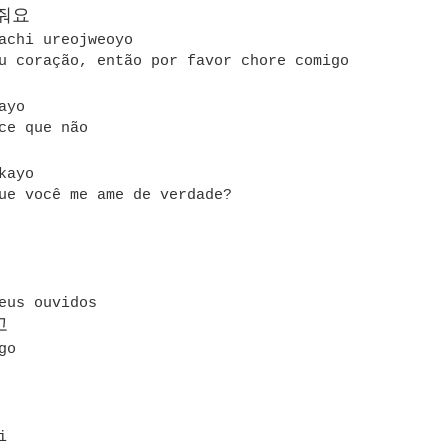
줘요
kachi ureojweoyo
u coração, então por favor chore comigo
wayo
ce que não
kayo
ue você me ame de verdade?
eus ouvidos
고
go
ji