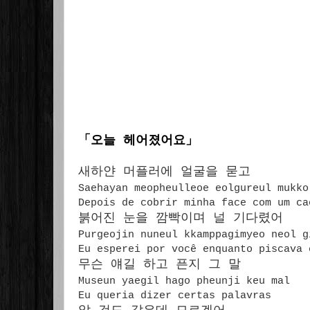
「오늘 헤어졌어요
」
새하얀 머플러에 얼굴을 묻고
Saehayan meopheulleoe eolgureul mukko
Depois de cobrir minha face com um ca
붉어진 눈을 깜빡이며 널 기다렸어
Purgeojin nuneul kkamppagimyeo neol 
Eu esperei por você enquanto piscava 
무슨 얘길 하고 픈지 그 말
Museun yaegil hago pheunji keu mal
Eu queria dizer certas palavras