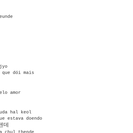
eunde
ujyo
 que dói mais
elo amor
euda hal keol
ue estava doendo
텐데
a chul thende