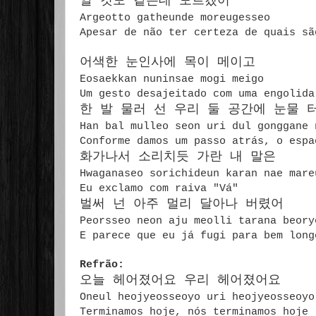
알 것도 같은데 모르겠어
Argeotto gatheunde moreugesseo
Apesar de não ter certeza de quais sã
어색한 눈인사에 목이 메이고
Eosaekkan nuninsae mogi meigo
Um gesto desajeitado com uma engolida
한 발 물러 선 우리 둘 공간에 눈물 
Han bal mulleo seon uri dul gonggane
Conforme damos um passo atrás, o espa
화가나서 소리치듯 가란 내 말은
Hwaganaseo sorichideun karan nae mar
Eu exclamo com raiva "Vá"
벌써 넌 아주 멀리 달아나 버렸어
Peorsseo neon aju meolli tarana beory
E parece que eu já fugi para bem long
Refrão:
오늘 헤어졌어요 우리 헤어졌어요
Oneul heojyeosseoyo uri heojyeosseoy
Terminamos hoje, nós terminamos hoje