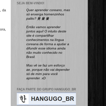
SEJA BEM-VINDO!
, da
Quer aprender coreano, mas
só enxerga homenzinhos
palito?
옷 옺 웆
Então vamos aprender
ora,
juntos aqui! O intuito deste
site é compartilhar
conhecimentos na língua
coreana de forma a ajudar a
difundir esse idioma ainda
não muito conhecido no
Brasil.
Mas vê se faz um esforço
ae, porque não vai depender
só de mim para você
aprender. xD
FAÇA PARTE DO GRUPO HANGUGO_BR