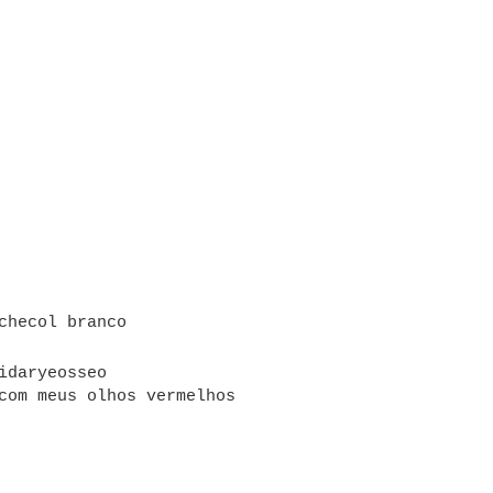
checol branco
gidaryeosseo
com meus olhos vermelhos