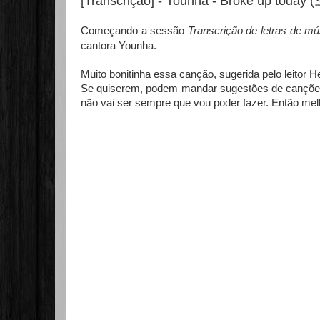
[Transcrição] - Younha - Broke up to
Começando a sessão
Transcrição de letras de mú
cantora Younha.
Muito bonitinha essa canção, sugerida pelo leitor 
Se quiserem, podem mandar sugestões de canções 
não vai ser sempre que vou poder fazer. Então melho