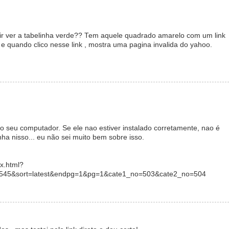
ir ver a tabelinha verde?? Tem aquele quadrado amarelo com um link
e quando clico nesse link , mostra uma pagina invalida do yahoo.
o seu computador. Se ele nao estiver instalado corretamente, nao é
nha nisso... eu não sei muito bem sobre isso.
ex.html?
6545&sort=latest&endpg=1&pg=1&cate1_no=503&cate2_no=504