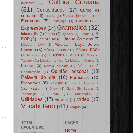
Cultura Coreana
Iniciantes
(1)
(31)
Curiosidades
(17)
Curso de
coreano
(8)
Escola de coreano
(4)
Drama
(1)
Estruturas
(5)
Exercícios
(2)
Etimologia
(1)
Gramática
(32)
Expressões
(14)
K-
Introdução
(3)
Japão
(2)
jay park
(1)
k-indie
(1)
POP
(6)
Língua Coreana
(5)
Lee Min-ho
(2)
Música - Boys Before
Música - 2AM
(1)
Flowers
(5)
Música - DBSK
Música - CN Blue
(1)
(3)
Música - SS501
(2)
Música - f(x)
(1)
Música -
Taeyeon
(1)
Música - U-Kiss
(1)
Música - Younha
(1)
Notícias
(3)
Números
(3)
Novela coreana
(1)
Opinião pessoal
(13)
Onomatopéia
(1)
Palavra do dia
(16)
Partículas
(10)
Pronomes
(8)
Revisão
(3)
Rio de Janeiro
(1)
São Paulo
(4)
Show
(1)
Sung Shi kyung
(1)
Tecnologia
(1)
Texto
(1)
Transcrição
(1)
Utilidades
(17)
Vídeo
(15)
Verbos
(8)
Vocabulário
(41)
Vogais
(4)
TOTAL
PAGES
PAGEVIEWS
Home