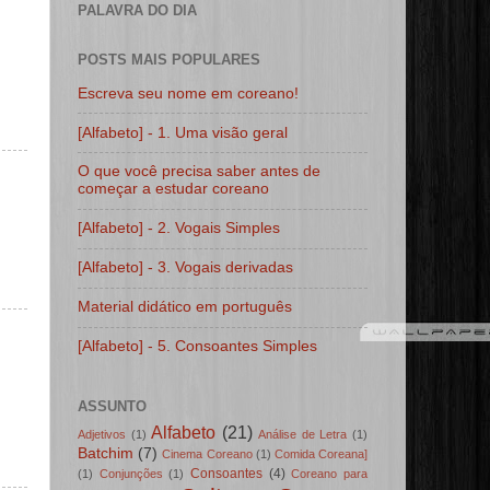
PALAVRA DO DIA
POSTS MAIS POPULARES
Escreva seu nome em coreano!
[Alfabeto] - 1. Uma visão geral
O que você precisa saber antes de
começar a estudar coreano
[Alfabeto] - 2. Vogais Simples
[Alfabeto] - 3. Vogais derivadas
Material didático em português
[Alfabeto] - 5. Consoantes Simples
ASSUNTO
Alfabeto
(21)
Adjetivos
(1)
Análise de Letra
(1)
Batchim
(7)
Cinema Coreano
(1)
Comida Coreana]
Consoantes
(4)
(1)
Conjunções
(1)
Coreano para