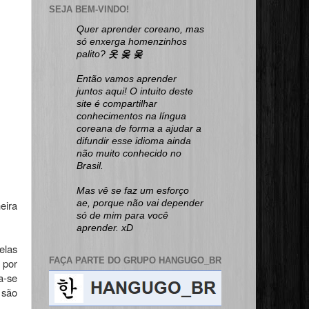
SEJA BEM-VINDO!
Quer aprender coreano, mas
só enxerga homenzinhos
palito?
옷 옺 웆
Então vamos aprender
juntos aqui! O intuito deste
site é compartilhar
conhecimentos na língua
coreana de forma a ajudar a
difundir esse idioma ainda
não muito conhecido no
Brasil.
Mas vê se faz um esforço
eira
ae, porque não vai depender
só de mim para você
aprender. xD
elas
FAÇA PARTE DO GRUPO HANGUGO_BR
á por
a-se
 são