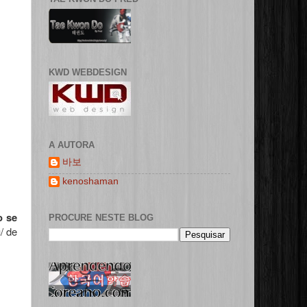
KWD WEBDESIGN
A AUTORA
바보
kenoshaman
o se
PROCURE NESTE BLOG
/ de