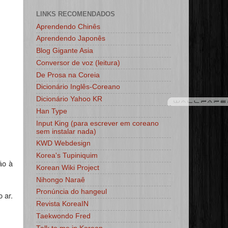
LINKS RECOMENDADOS
Aprendendo Chinês
Aprendendo Japonês
Blog Gigante Asia
Conversor de voz (leitura)
De Prosa na Coreia
Dicionário Inglês-Coreano
Dicionário Yahoo KR
Han Type
Input King (para escrever em coreano
sem instalar nada)
KWD Webdesign
Korea's Tupiniquim
ão à
Korean Wiki Project
Nihongo Naraê
Pronúncia do hangeul
 ar.
Revista KoreaIN
Taekwondo Fred