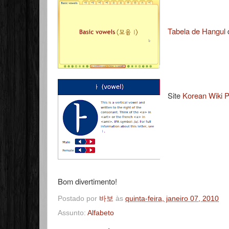
Tabela de Hangul
d
Site
Korean Wiki P
Bom divertimento!
Postado por
바보
às
quinta-feira, janeiro 07, 2010
Assunto:
Alfabeto