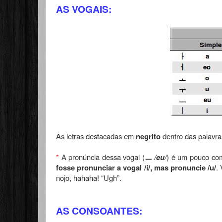
AS VOGAIS:
As letras destacadas em
negrito
dentro das palavra
*
A pronúncia dessa vogal (
ㅡ
/eu/
) é um pouco com
fosse pronunciar a vogal /i/, mas pronuncie /u/
.
nojo, hahaha! “Ugh”.
AS CONSOANTES: