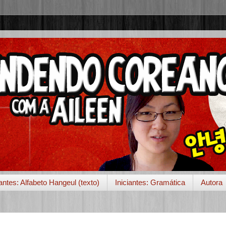
iantes: Alfabeto Hangeul (texto)
Iniciantes: Gramática
Autora