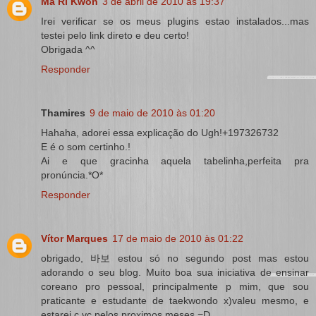
Ma Ri Kwon
3 de abril de 2010 às 19:37
Irei verificar se os meus plugins estao instalados...mas
testei pelo link direto e deu certo!
Obrigada ^^
Responder
Thamires
9 de maio de 2010 às 01:20
Hahaha, adorei essa explicação do Ugh!+197326732
E é o som certinho.!
Ai e que gracinha aquela tabelinha,perfeita pra
pronúncia.*O*
Responder
Vítor Marques
17 de maio de 2010 às 01:22
obrigado, 바보 estou só no segundo post mas estou
adorando o seu blog. Muito boa sua iniciativa de ensinar
coreano pro pessoal, principalmente p mim, que sou
praticante e estudante de taekwondo x)valeu mesmo, e
estarei c vc pelos proximos meses =D