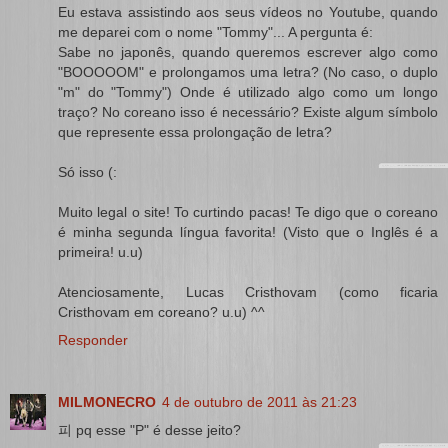
Eu estava assistindo aos seus vídeos no Youtube, quando
me deparei com o nome "Tommy"... A pergunta é:
Sabe no japonês, quando queremos escrever algo como
"BOOOOOM" e prolongamos uma letra? (No caso, o duplo
"m" do "Tommy") Onde é utilizado algo como um longo
traço? No coreano isso é necessário? Existe algum símbolo
que represente essa prolongação de letra?
Só isso (:
Muito legal o site! To curtindo pacas! Te digo que o coreano
é minha segunda língua favorita! (Visto que o Inglês é a
primeira! u.u)
Atenciosamente, Lucas Cristhovam (como ficaria
Cristhovam em coreano? u.u) ^^
Responder
MILMONECRO
4 de outubro de 2011 às 21:23
피 pq esse "P" é desse jeito?