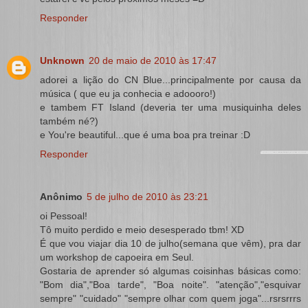
Responder
Unknown
20 de maio de 2010 às 17:47
adorei a lição do CN Blue...principalmente por causa da
música ( que eu ja conhecia e adoooro!)
e tambem FT Island (deveria ter uma musiquinha deles
também né?)
e You're beautiful...que é uma boa pra treinar :D
Responder
Anônimo
5 de julho de 2010 às 23:21
oi Pessoal!
Tô muito perdido e meio desesperado tbm! XD
É que vou viajar dia 10 de julho(semana que vêm), pra dar
um workshop de capoeira em Seul.
Gostaria de aprender só algumas coisinhas básicas como:
"Bom dia","Boa tarde", "Boa noite". "atenção","esquivar
sempre" "cuidado" "sempre olhar com quem joga"...rsrsrrrs