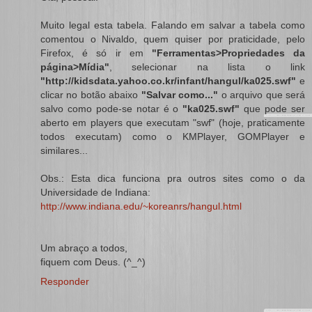
Muito legal esta tabela. Falando em salvar a tabela como
comentou o Nivaldo, quem quiser por praticidade, pelo
Firefox, é só ir em
"Ferramentas>Propriedades da
página>Mídia"
, selecionar na lista o link
"http://kidsdata.yahoo.co.kr/infant/hangul/ka025.swf"
e
clicar no botão abaixo
"Salvar como..."
o arquivo que será
salvo como pode-se notar é o
"ka025.swf"
que pode ser
aberto em players que executam "swf" (hoje, praticamente
todos executam) como o KMPlayer, GOMPlayer e
similares...
Obs.: Esta dica funciona pra outros sites como o da
Universidade de Indiana:
http://www.indiana.edu/~koreanrs/hangul.html
Um abraço a todos,
fiquem com Deus. (^_^)
Responder