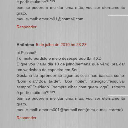
é pedir muito né?!?!?
bem,se puderem me dar uma mão, vou ser eternamente
grato.
meu e-mail: amorim01@hotmail.com
Responder
Anônimo
5 de julho de 2010 às 23:23
oi Pessoal!
Tô muito perdido e meio desesperado tbm! XD
É que vou viajar dia 10 de julho(semana que vêm), pra dar
um workshop de capoeira em Seul.
Gostaria de aprender só algumas coisinhas básicas como:
"Bom dia","Boa tarde", "Boa noite". "atenção","esquivar
sempre" "cuidado" "sempre olhar com quem joga"...rsrsrrrs
é pedir muito né?!?!?
bem,se puderem me dar uma mão, vou ser eternamente
grato.
meu e-mail: amorim001@hotmail.com(meu e-mail correto)
Responder