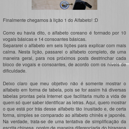
Finalmente chegamos à lição 1 do Alfabeto! :D
Como eu havia dito, o alfabeto coreano é formado por 10
vogais básicas e 14 consoantes básicas.
Separarei o alfabeto em seis lições para explicar com mais
calma. Nesta lição, passarei o alfabeto completo, de uma
maneira geral, para nos próximos posts destrinchar cada
bloco de vogais e consoantes, de acordo com os níveis de
dificuldade.
Deixo claro que meu objetivo não é somente mostrar o
alfabeto em forma de tabela, pois se for assim há diversas
tabelas prontas pela Internet que facilitaria muito a vida de
quem só quer saber identificar as letras. Aqui, quero mostrar
o que está por trás desse alfabeto tão inusitado e, de certa
forma, simples se comparado ao alfabeto chinês e japonês.
Na verdade, trata-se de uma tentativa de simplificação da
escrita chinesa, porém de maneira diferenciada do hiragana