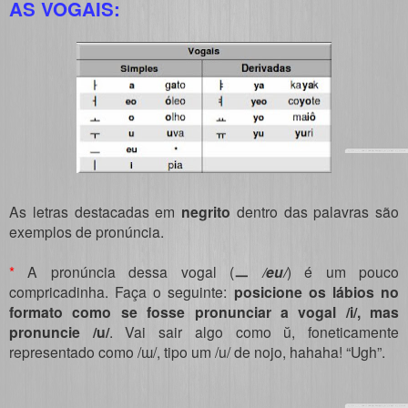
AS VOGAIS:
As letras destacadas em
negrito
dentro das palavras são
exemplos de pronúncia.
*
A pronúncia dessa vogal (
ㅡ
/eu/
) é um pouco
compricadinha. Faça o seguinte:
posicione os lábios no
formato como se fosse pronunciar a vogal /i/, mas
pronuncie /u/
. Vai sair algo como ŭ, foneticamente
representado como /ɯ/, tipo um /u/ de nojo, hahaha! “Ugh”.