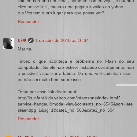
link em coreano em cima , somente isso eu vejo , e quando
clico nesse link , mostra uma pagina invalida do yahoo.
o.o Vcs tem outro lugar para que possa ver?
Responder
바보
1 de abril de 2010 às 16:34
Marina,
Talvez o que aconteça é problema no Flash do seu
computador. Se ele nao estiver instalado corretamente, nao
é possível visualizar a tabela. Dá uma verficadinha nisso...
eu não sei muito bem sobre isso.
Tenta por esse link direto aqui:
http://kr.infant.kids.yahoo.com/infantzone/index.html?
service=hangeul&mode=view&contents_no=6545&sort=late
st&endpg=1&pg=1&cate1_no=503&cate2_no=504
Responder