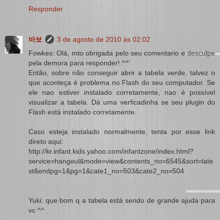
Responder
바보
3 de agosto de 2010 às 02:02
Fowkes: Olá, mto obrigada pelo seu comentario e desculpe
pela demora para responder! ^^'
Então, sobre não conseguir abrir a tabela verde, talvez o
que aconteça é problema no Flash do seu computador. Se
ele nao estiver instalado corretamente, nao é possível
visualizar a tabela. Dá uma verficadinha se seu plugin do
Flash está instalado corretamente.
Caso esteja instalado normalmente, tenta por esse link
direto aqui:
http://kr.infant.kids.yahoo.com/infantzone/index.html?
service=hangeul&mode=view&contents_no=6545&sort=late
st&endpg=1&pg=1&cate1_no=503&cate2_no=504
Yuki: que bom q a tabela está sendo de grande ajuda para
vc ^^