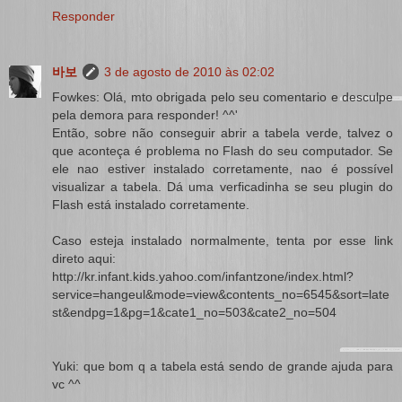
Responder
바보
3 de agosto de 2010 às 02:02
Fowkes: Olá, mto obrigada pelo seu comentario e desculpe
pela demora para responder! ^^'
Então, sobre não conseguir abrir a tabela verde, talvez o
que aconteça é problema no Flash do seu computador. Se
ele nao estiver instalado corretamente, nao é possível
visualizar a tabela. Dá uma verficadinha se seu plugin do
Flash está instalado corretamente.
Caso esteja instalado normalmente, tenta por esse link
direto aqui:
http://kr.infant.kids.yahoo.com/infantzone/index.html?
service=hangeul&mode=view&contents_no=6545&sort=late
st&endpg=1&pg=1&cate1_no=503&cate2_no=504
Yuki: que bom q a tabela está sendo de grande ajuda para
vc ^^