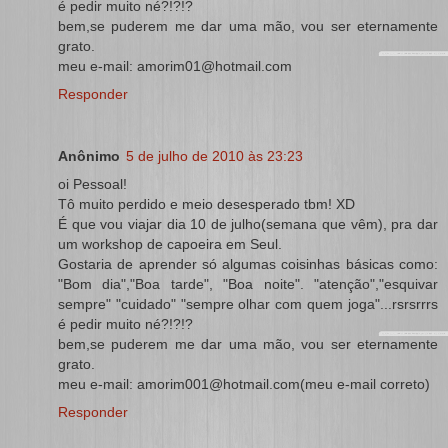
é pedir muito né?!?!?
bem,se puderem me dar uma mão, vou ser eternamente
grato.
meu e-mail: amorim01@hotmail.com
Responder
Anônimo
5 de julho de 2010 às 23:23
oi Pessoal!
Tô muito perdido e meio desesperado tbm! XD
É que vou viajar dia 10 de julho(semana que vêm), pra dar
um workshop de capoeira em Seul.
Gostaria de aprender só algumas coisinhas básicas como:
"Bom dia","Boa tarde", "Boa noite". "atenção","esquivar
sempre" "cuidado" "sempre olhar com quem joga"...rsrsrrrs
é pedir muito né?!?!?
bem,se puderem me dar uma mão, vou ser eternamente
grato.
meu e-mail: amorim001@hotmail.com(meu e-mail correto)
Responder