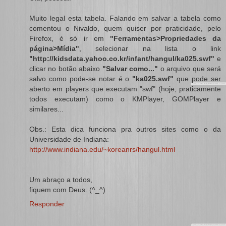
Muito legal esta tabela. Falando em salvar a tabela como
comentou o Nivaldo, quem quiser por praticidade, pelo
Firefox, é só ir em
"Ferramentas>Propriedades da
página>Mídia"
, selecionar na lista o link
"http://kidsdata.yahoo.co.kr/infant/hangul/ka025.swf"
e
clicar no botão abaixo
"Salvar como..."
o arquivo que será
salvo como pode-se notar é o
"ka025.swf"
que pode ser
aberto em players que executam "swf" (hoje, praticamente
todos executam) como o KMPlayer, GOMPlayer e
similares...
Obs.: Esta dica funciona pra outros sites como o da
Universidade de Indiana:
http://www.indiana.edu/~koreanrs/hangul.html
Um abraço a todos,
fiquem com Deus. (^_^)
Responder