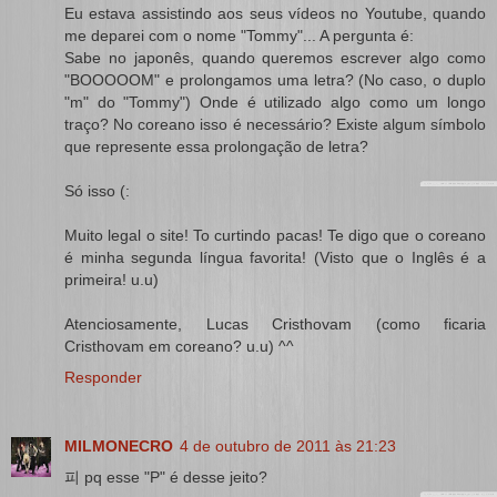
Eu estava assistindo aos seus vídeos no Youtube, quando
me deparei com o nome "Tommy"... A pergunta é:
Sabe no japonês, quando queremos escrever algo como
"BOOOOOM" e prolongamos uma letra? (No caso, o duplo
"m" do "Tommy") Onde é utilizado algo como um longo
traço? No coreano isso é necessário? Existe algum símbolo
que represente essa prolongação de letra?
Só isso (:
Muito legal o site! To curtindo pacas! Te digo que o coreano
é minha segunda língua favorita! (Visto que o Inglês é a
primeira! u.u)
Atenciosamente, Lucas Cristhovam (como ficaria
Cristhovam em coreano? u.u) ^^
Responder
MILMONECRO
4 de outubro de 2011 às 21:23
피 pq esse "P" é desse jeito?