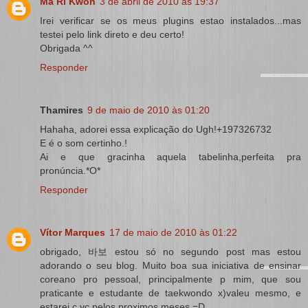
Ma Ri Kwon
3 de abril de 2010 às 19:37
Irei verificar se os meus plugins estao instalados...mas
testei pelo link direto e deu certo!
Obrigada ^^
Responder
Thamires
9 de maio de 2010 às 01:20
Hahaha, adorei essa explicação do Ugh!+197326732
E é o som certinho.!
Ai e que gracinha aquela tabelinha,perfeita pra
pronúncia.*O*
Responder
Vítor Marques
17 de maio de 2010 às 01:22
obrigado, 바보 estou só no segundo post mas estou
adorando o seu blog. Muito boa sua iniciativa de ensinar
coreano pro pessoal, principalmente p mim, que sou
praticante e estudante de taekwondo x)valeu mesmo, e
estarei c vc pelos proximos meses =D