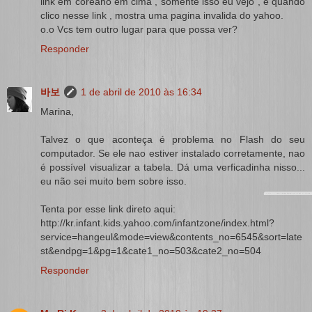
link em coreano em cima , somente isso eu vejo , e quando
clico nesse link , mostra uma pagina invalida do yahoo.
o.o Vcs tem outro lugar para que possa ver?
Responder
바보
1 de abril de 2010 às 16:34
Marina,
Talvez o que aconteça é problema no Flash do seu
computador. Se ele nao estiver instalado corretamente, nao
é possível visualizar a tabela. Dá uma verficadinha nisso...
eu não sei muito bem sobre isso.
Tenta por esse link direto aqui:
http://kr.infant.kids.yahoo.com/infantzone/index.html?
service=hangeul&mode=view&contents_no=6545&sort=late
st&endpg=1&pg=1&cate1_no=503&cate2_no=504
Responder