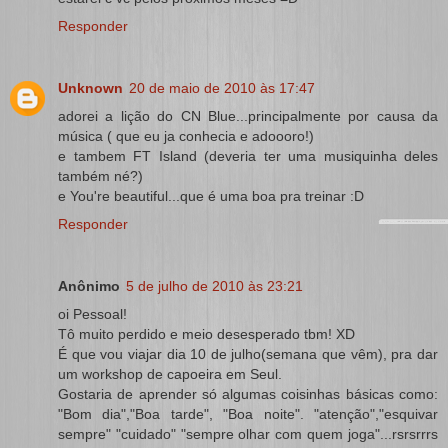
Responder
Unknown
20 de maio de 2010 às 17:47
adorei a lição do CN Blue...principalmente por causa da
música ( que eu ja conhecia e adoooro!)
e tambem FT Island (deveria ter uma musiquinha deles
também né?)
e You're beautiful...que é uma boa pra treinar :D
Responder
Anônimo
5 de julho de 2010 às 23:21
oi Pessoal!
Tô muito perdido e meio desesperado tbm! XD
É que vou viajar dia 10 de julho(semana que vêm), pra dar
um workshop de capoeira em Seul.
Gostaria de aprender só algumas coisinhas básicas como:
"Bom dia","Boa tarde", "Boa noite". "atenção","esquivar
sempre" "cuidado" "sempre olhar com quem joga"...rsrsrrrs