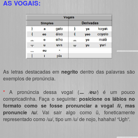
AS VOGAIS:
As letras destacadas em
negrito
dentro das palavras são
exemplos de pronúncia.
*
A pronúncia dessa vogal (
ㅡ
/eu/
) é um pouco
compricadinha. Faça o seguinte:
posicione os lábios no
formato como se fosse pronunciar a vogal /i/, mas
pronuncie /u/
. Vai sair algo como ŭ, foneticamente
representado como /ɯ/, tipo um /u/ de nojo, hahaha! “Ugh”.