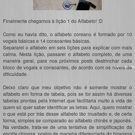
Finalmente chegamos à lição 1 do Alfabeto! :D
Como eu havia dito, o alfabeto coreano é formado por 10
vogais básicas e 14 consoantes básicas.
Separarei o alfabeto em seis lições para explicar com mais
calma. Nesta lição, passarei o alfabeto completo, de uma
maneira geral, para nos próximos posts destrinchar cada
bloco de vogais e consoantes, de acordo com os níveis de
dificuldade.
Deixo claro que meu objetivo não é somente mostrar o
alfabeto em forma de tabela, pois se for assim há diversas
tabelas prontas pela Internet que facilitaria muito a vida de
quem só quer saber identificar as letras. Aqui, quero mostrar
o que está por trás desse alfabeto tão inusitado e, de certa
forma, simples se comparado ao alfabeto chinês e japonês.
Na verdade, trata-se de uma tentativa de simplificação da
escrita chinesa, porém de maneira diferenciada do hiragana