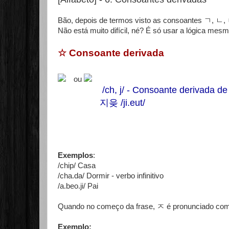
Bão, depois de termos visto as consoantes ㄱ, ㄴ
Não está muito difícil, né? É só usar a lógica mesm
☆ Consoante derivada
ou
/ch, j/ - Consoante derivada d
지읒 /ji.eut/
Exemplos
:
/chip/ Casa
/cha.da/ Dormir - verbo infinitivo
/a.beo.ji/ Pai
Quando no começo da frase, ㅈ é pronunciado como 
Exemplo: