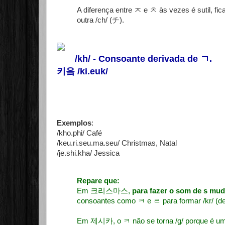
A diferença entre ㅈ e ㅊ às vezes é sutil, fica
outra /ch/ (チ).
/kh/ - Consoante derivada de
ㄱ
.
키읔 /ki.euk/
Exemplos
:
/kho.phi/ Café
/keu.ri.seu.ma.seu/ Christmas, Natal
/je.shi.kha/ Jessica
Repare que:
Em 크리스마스,
para fazer o som de s mu
consoantes como ㅋ e ㄹ para formar /kr/ (d
Em 제시카, o ㅋ não se torna /g/ porque é uma 