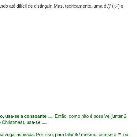
ndo até difícil de distinguir. Mas, teoricamente, uma é /j/ (ジ) e
do, usa-se a consoante ㅡ
. Então, como não é possível juntar 2
e Christmas), usa-se ㅡ.
vogal aspirada. Por isso, para falar /k/ mesmo, usa-se o ㅋ ou