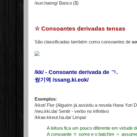
/eun.haeng/ Banco ($)
☆
Consoantes derivadas tensas
São classificadas também como consoantes de
so
/kk/ - Consoante derivada de
ㄱ
.
쌍기역 /ssang.ki.eok/
Exemplos
:
/kkot/ Flor (Alguém já assistiu a novela Hana Yor
/neu.kki.da/ Sentir - verbo no infinitivo
/kkae.kkeut.ha.da/ Limpar
A leitura fica um pouco diferente em virtude
A consoante ㅎ some e o batchim ㅅ assume o 