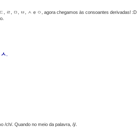
, ㄷ, ㄹ, ㅁ, ㅂ, ㅅ e ㅇ, agora chegamos às consoantes derivadas! :D
o.
e
ㅅ
.
/ch/. Quando no meio da palavra, /j/.