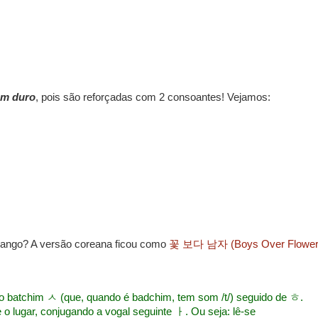
m duro
, pois são reforçadas com 2 consoantes! Vejamos:
i Dango? A versão coreana ficou como
꽃 보다 남자 (Boys Over Flower
 do batchim ㅅ (que, quando é badchim, tem som /t/) seguido de ㅎ.
lugar, conjugando a vogal seguinte ㅏ. Ou seja: lê-se