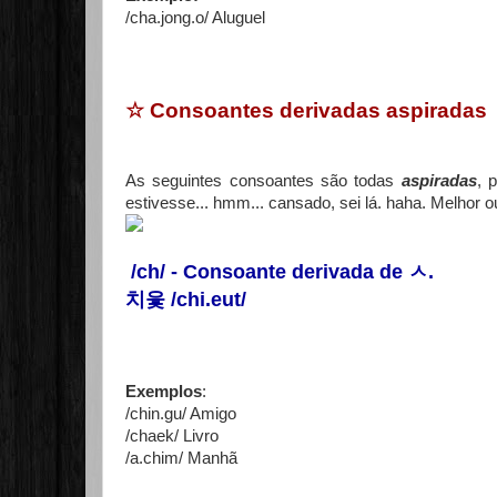
/cha.jong.o/ Aluguel
☆ Consoantes derivadas aspiradas
As seguintes consoantes são todas
aspiradas
, 
estivesse... hmm... cansado, sei lá. haha. Melhor o
/ch/ - Consoante derivada de
ㅅ
.
치읓 /chi.eut/
Exemplos
:
/chin.gu/ Amigo
/chaek/ Livro
/a.chim/ Manhã