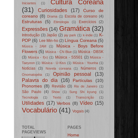
Cultura Coreana
Iniciantes
(1)
(31)
Curiosidades
(17)
Curso de
coreano
(8)
Escola de coreano
(4)
Drama
(1)
Estruturas
(5)
Exercícios
(2)
Etimologia
(1)
Gramática
(32)
Expressões
(14)
K-
Introdução
(3)
Japão
(2)
jay park
(1)
k-indie
(1)
POP
(6)
Língua Coreana
(5)
Lee Min-ho
(2)
Música - Boys Before
Música - 2AM
(1)
Flowers
(5)
Música - DBSK
Música - CN Blue
(1)
(3)
Música - SS501
(2)
Música - f(x)
(1)
Música -
Taeyeon
(1)
Música - U-Kiss
(1)
Música - Younha
(1)
Notícias
(3)
Números
(3)
Novela coreana
(1)
Opinião pessoal
(13)
Onomatopéia
(1)
Palavra do dia
(16)
Partículas
(10)
Pronomes
(8)
Revisão
(3)
Rio de Janeiro
(1)
São Paulo
(4)
Show
(1)
Sung Shi kyung
(1)
Tecnologia
(1)
Texto
(1)
Transcrição
(1)
Utilidades
(17)
Vídeo
(15)
Verbos
(8)
Vocabulário
(41)
Vogais
(4)
TOTAL
PAGES
PAGEVIEWS
Home