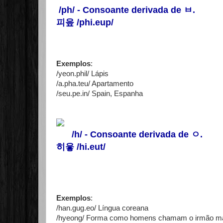
/ph/ - Consoante derivada de
ㅂ
.
피읖 /phi.eup/
Exemplos
:
/yeon.phil/ Lápis
/a.pha.teu/ Apartamento
/seu.pe.in/ Spain, Espanha
/h/ - Consoante derivada de
ㅇ
.
히읗 /hi.eut/
Exemplos
:
/han.gug.eo/ Língua coreana
/hyeong/ Forma como homens chamam o irmão mai