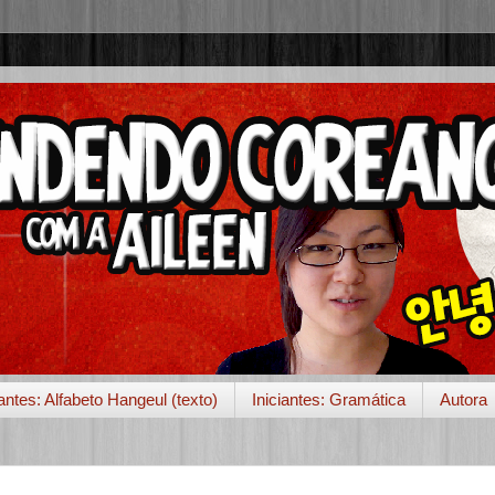
iantes: Alfabeto Hangeul (texto)
Iniciantes: Gramática
Autora