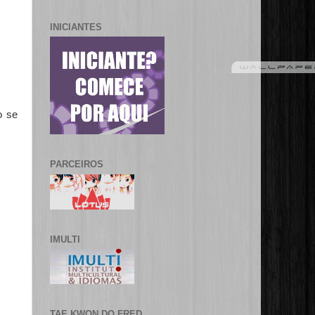
INICIANTES
o se
PARCEIROS
IMULTI
TAE KWON DO FRED