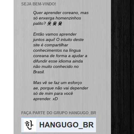
SEJA BEM-VINDO!
Quer aprender coreano, mas
só enxerga homenzinhos
palito?
옷 옺 웆
Então vamos aprender
juntos aqui! O intuito deste
site é compartilhar
conhecimentos na língua
coreana de forma a ajudar a
difundir esse idioma ainda
não muito conhecido no
Brasil.
Mas vê se faz um esforço
ae, porque não vai depender
só de mim para você
aprender. xD
FAÇA PARTE DO GRUPO HANGUGO_BR