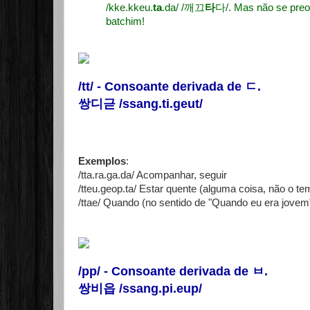
/kke.kkeu.
ta
.da/ /깨끄
타
다/. Mas não se preo
batchim!
/tt/ - Consoante derivada de
ㄷ
.
쌍디귿 /ssang.ti.geut/
Exemplos
:
/tta.ra.ga.da/ Acompanhar, seguir
/tteu.geop.ta/ Estar quente (alguma coisa, não o te
/ttae/ Quando (no sentido de "Quando eu era jo
/pp/ - Consoante derivada de
ㅂ
.
쌍비읍 /ssang.pi.eup/