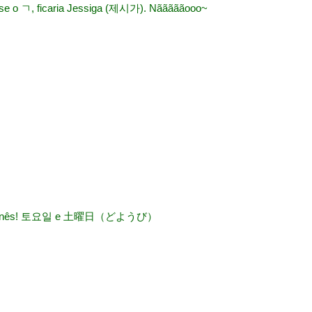
sse o ㄱ, ficaria Jessiga (제시가). Nãããããooo~
 o japonês! 토요일 e 土曜日（どようび）