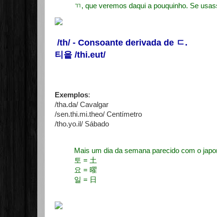
ㄲ, que veremos daqui a pouquinho. Se usa
/th/ - Consoante derivada de
ㄷ
.
티읕 /thi.eut/
Exemplos
:
/tha.da/ Cavalgar
/sen.thi.mi.theo/ Centímetro
/tho.yo.il/ Sábado
Mais um dia da semana parecido com
토 = 土
요 = 曜
일 = 日