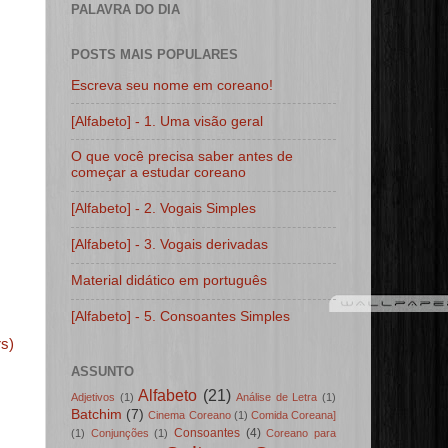
PALAVRA DO DIA
POSTS MAIS POPULARES
Escreva seu nome em coreano!
[Alfabeto] - 1. Uma visão geral
O que você precisa saber antes de
começar a estudar coreano
[Alfabeto] - 2. Vogais Simples
[Alfabeto] - 3. Vogais derivadas
Material didático em português
[Alfabeto] - 5. Consoantes Simples
s)
ASSUNTO
Alfabeto
(21)
Adjetivos
(1)
Análise de Letra
(1)
Batchim
(7)
Cinema Coreano
(1)
Comida Coreana]
Consoantes
(4)
(1)
Conjunções
(1)
Coreano para