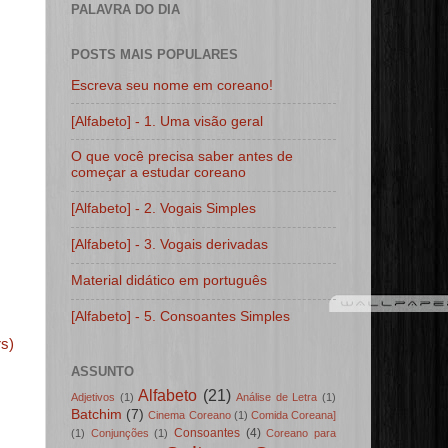
PALAVRA DO DIA
POSTS MAIS POPULARES
Escreva seu nome em coreano!
[Alfabeto] - 1. Uma visão geral
O que você precisa saber antes de
começar a estudar coreano
[Alfabeto] - 2. Vogais Simples
[Alfabeto] - 3. Vogais derivadas
Material didático em português
[Alfabeto] - 5. Consoantes Simples
s)
ASSUNTO
Alfabeto
(21)
Adjetivos
(1)
Análise de Letra
(1)
Batchim
(7)
Cinema Coreano
(1)
Comida Coreana]
Consoantes
(4)
(1)
Conjunções
(1)
Coreano para