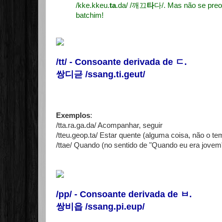
/kke.kkeu.
ta
.da/ /깨끄
타
다/. Mas não se preo
batchim!
/tt/ - Consoante derivada de
ㄷ
.
쌍디귿 /ssang.ti.geut/
Exemplos
:
/tta.ra.ga.da/ Acompanhar, seguir
/tteu.geop.ta/ Estar quente (alguma coisa, não o te
/ttae/ Quando (no sentido de "Quando eu era jo
/pp/ - Consoante derivada de
ㅂ
.
쌍비읍 /ssang.pi.eup/