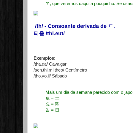
ㄲ, que veremos daqui a pouquinho. Se usa
/th/ - Consoante derivada de
ㄷ
.
티읕 /thi.eut/
Exemplos
:
/tha.da/ Cavalgar
/sen.thi.mi.theo/ Centímetro
/tho.yo.il/ Sábado
Mais um dia da semana parecido com
토 = 土
요 = 曜
일 = 日