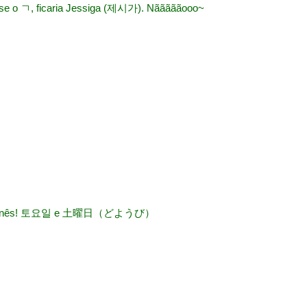
sse o ㄱ, ficaria Jessiga (제시가). Nãããããooo~
 o japonês! 토요일 e 土曜日（どようび）