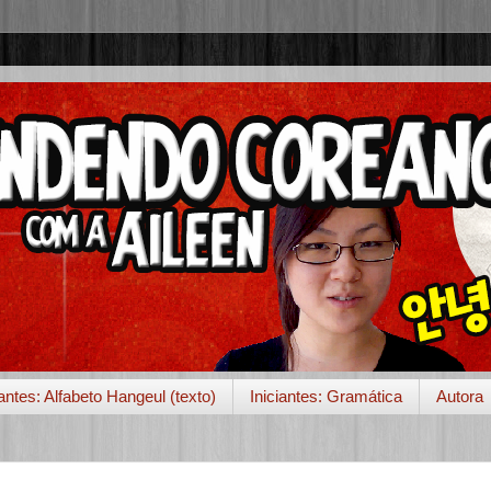
iantes: Alfabeto Hangeul (texto)
Iniciantes: Gramática
Autora