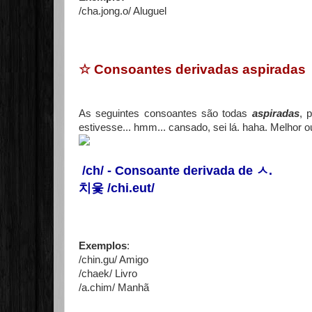
/cha.jong.o/ Aluguel
☆ Consoantes derivadas aspiradas
As seguintes consoantes são todas
aspiradas
, 
estivesse... hmm... cansado, sei lá. haha. Melhor o
/ch/ - Consoante derivada de
ㅅ
.
치읓 /chi.eut/
Exemplos
:
/chin.gu/ Amigo
/chaek/ Livro
/a.chim/ Manhã