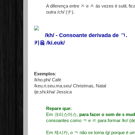
A diferença entre ㅈ e ㅊ às vezes é sutil, fica
outra /ch/ (チ).
/kh/ - Consoante derivada de
ㄱ
.
키읔 /ki.euk/
Exemplos
:
/kho.phi/ Café
/keu.ri.seu.ma.seu/ Christmas, Natal
/je.shi.kha/ Jessica
Repare que:
Em 크리스마스,
para fazer o som de s mu
consoantes como ㅋ e ㄹ para formar /kr/ (d
Em 제시카, o ㅋ não se torna /g/ porque é uma 