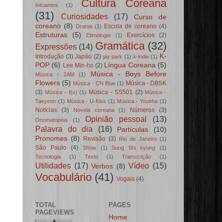
Cultura Coreana
Iniciantes
(1)
(31)
Curiosidades
(17)
Curso de
coreano
(8)
Escola de coreano
(4)
Drama
(1)
Estruturas
(5)
Exercícios
(2)
Etimologia
(1)
Gramática
(32)
Expressões
(14)
K-
Introdução
(3)
Japão
(2)
jay park
(1)
k-indie
(1)
POP
(6)
Língua Coreana
(5)
Lee Min-ho
(2)
Música - Boys Before
Música - 2AM
(1)
Flowers
(5)
Música - DBSK
Música - CN Blue
(1)
(3)
Música - SS501
(2)
Música - f(x)
(1)
Música -
Taeyeon
(1)
Música - U-Kiss
(1)
Música - Younha
(1)
Notícias
(3)
Números
(3)
Novela coreana
(1)
Opinião pessoal
(13)
Onomatopéia
(1)
Palavra do dia
(16)
Partículas
(10)
Pronomes
(8)
Revisão
(3)
Rio de Janeiro
(1)
São Paulo
(4)
Show
(1)
Sung Shi kyung
(1)
Tecnologia
(1)
Texto
(1)
Transcrição
(1)
Utilidades
(17)
Vídeo
(15)
Verbos
(8)
Vocabulário
(41)
Vogais
(4)
TOTAL
PAGES
PAGEVIEWS
Home