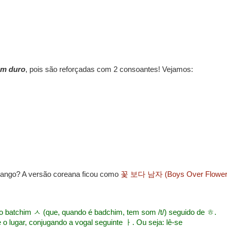
m duro
, pois são reforçadas com 2 consoantes! Vejamos:
i Dango? A versão coreana ficou como
꽃 보다 남자 (Boys Over Flower
 do batchim ㅅ (que, quando é badchim, tem som /t/) seguido de ㅎ.
lugar, conjugando a vogal seguinte ㅏ. Ou seja: lê-se