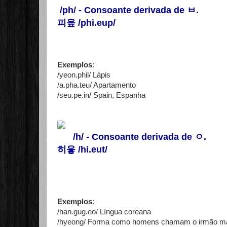
/ph/ - Consoante derivada de
ㅂ
.
피읖 /phi.eup/
Exemplos
:
/yeon.phil/ Lápis
/a.pha.teu/ Apartamento
/seu.pe.in/ Spain, Espanha
/h/ - Consoante derivada de
ㅇ
.
히읗 /hi.eut/
Exemplos
:
/han.gug.eo/ Língua coreana
/hyeong/ Forma como homens chamam o irmão mai