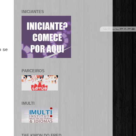
INICIANTES
o se
PARCEIROS
IMULTI
TAE KWON DO FRED