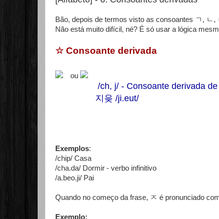
Bão, depois de termos visto as consoantes ㄱ, ㄴ
Não está muito difícil, né? É só usar a lógica mesm
☆ Consoante derivada
ou
/ch, j/ - Consoante derivada d
지읒 /ji.eut/
Exemplos
:
/chip/ Casa
/cha.da/ Dormir - verbo infinitivo
/a.beo.ji/ Pai
Quando no começo da frase, ㅈ é pronunciado como 
Exemplo: