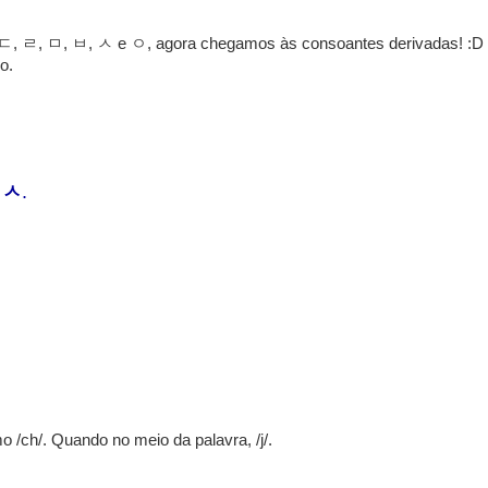
, ㄷ, ㄹ, ㅁ, ㅂ, ㅅ e ㅇ, agora chegamos às consoantes derivadas! :D
o.
e
ㅅ
.
/ch/. Quando no meio da palavra, /j/.