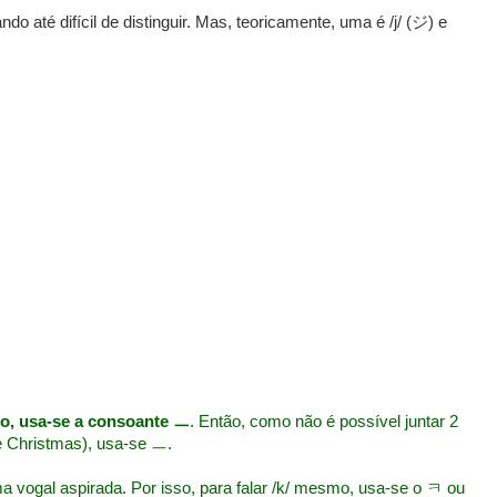
ndo até difícil de distinguir. Mas, teoricamente, uma é /j/ (ジ) e
do, usa-se a consoante ㅡ
. Então, como não é possível juntar 2
e Christmas), usa-se ㅡ.
vogal aspirada. Por isso, para falar /k/ mesmo, usa-se o ㅋ ou