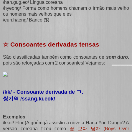
/han.gug.eo/ Língua coreana
/hyeong/ Forma como homens chamam o irmão mais velho
ou homens mais velhos que eles
/eun.haeng/ Banco ($)
☆
Consoantes derivadas tensas
São classificadas também como consoantes de
som duro
,
pois são reforçadas com 2 consoantes! Vejamos:
/kk/ - Consoante derivada de
ㄱ
.
쌍기역 /ssang.ki.eok/
Exemplos
:
/kkot/ Flor (Alguém já assistiu a novela Hana Yori Dango? A
versão coreana ficou como
꽃 보다 남자 (Boys Over