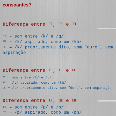
consoantes?
Diferença entre ㄱ, ㅋ e ㄲ
ㄱ = som entre /k/ e /g/
ㅋ = /k/ aspirado, como um /kh/
ㄲ = /k/ propriamente dito, som "duro", sem
aspiração
Diferença entre ㄷ, ㅌ e ㄸ
ㄷ = som entre /t/ e /d/
ㅌ = /t/ aspirado, como um /th/
ㄸ = /t/ propriamente dito, som "duro", sem aspiração
Diferença entre ㅂ, ㅍ e ㅃ
ㅂ = som entre /p/ e /b/
ㅍ = /p/ aspirado, como um /ph/