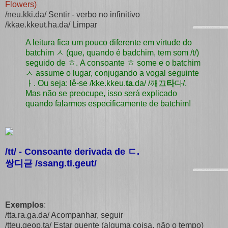
Flowers)
/neu.kki.da/ Sentir - verbo no infinitivo
/kkae.kkeut.ha.da/ Limpar
A leitura fica um pouco diferente em virtude do
batchim ㅅ (que, quando é badchim, tem som /t/)
seguido de ㅎ. A consoante ㅎ some e o batchim
ㅅ assume o lugar, conjugando a vogal seguinte
ㅏ. Ou seja: lê-se /kke.kkeu.
ta
.da/ /깨끄
타
다/.
Mas não se preocupe, isso será explicado
quando falarmos especificamente de batchim!
/tt/ - Consoante derivada de
ㄷ
.
쌍디귿 /ssang.ti.geut/
Exemplos
:
/tta.ra.ga.da/ Acompanhar, seguir
/tteu.geop.ta/ Estar quente (alguma coisa, não o tempo)