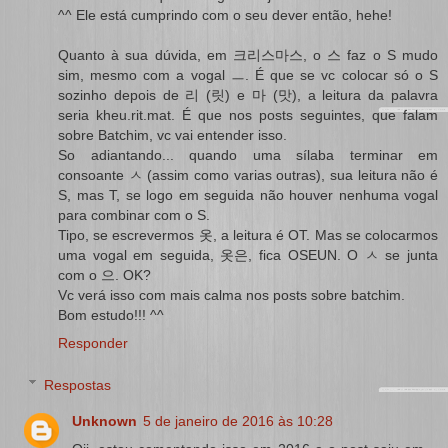
^^ Ele está cumprindo com o seu dever então, hehe!
Quanto à sua dúvida, em 크리스마스, o 스 faz o S mudo
sim, mesmo com a vogal ㅡ. É que se vc colocar só o S
sozinho depois de 리 (릿) e 마 (맛), a leitura da palavra
seria kheu.rit.mat. É que nos posts seguintes, que falam
sobre Batchim, vc vai entender isso.
So adiantando... quando uma sílaba terminar em
consoante ㅅ (assim como varias outras), sua leitura não é
S, mas T, se logo em seguida não houver nenhuma vogal
para combinar com o S.
Tipo, se escrevermos 옷, a leitura é OT. Mas se colocarmos
uma vogal em seguida, 옷은, fica OSEUN. O ㅅ se junta
com o 으. OK?
Vc verá isso com mais calma nos posts sobre batchim.
Bom estudo!!! ^^
Responder
Respostas
Unknown
5 de janeiro de 2016 às 10:28