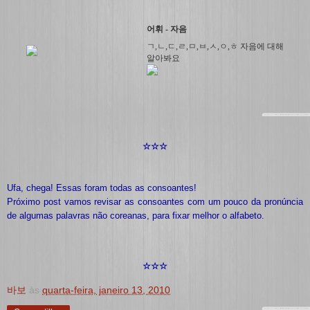
어휘 - 자음
ㄱ,ㄴ,ㄷ,ㄹ,ㅁ,ㅂ,ㅅ,ㅇ,ㅎ 자음에 대해
알아봐요
☆
☆
☆
Ufa, chega! Essas foram todas as consoantes!
Próximo post vamos revisar as consoantes com um pouco da pronúncia
de algumas palavras não coreanas, para fixar melhor o alfabeto.
☆
☆
☆
바보
às
quarta-feira, janeiro 13, 2010