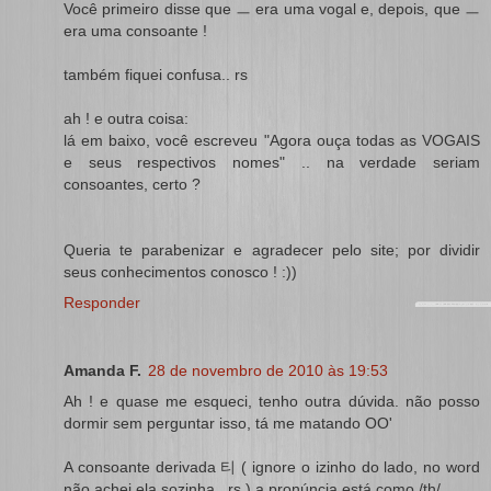
Você primeiro disse que ㅡ era uma vogal e, depois, que ㅡ
era uma consoante !
também fiquei confusa.. rs
ah ! e outra coisa:
lá em baixo, você escreveu "Agora ouça todas as VOGAIS
e seus respectivos nomes" .. na verdade seriam
consoantes, certo ?
Queria te parabenizar e agradecer pelo site; por dividir
seus conhecimentos conosco ! :))
Responder
Amanda F.
28 de novembro de 2010 às 19:53
Ah ! e quase me esqueci, tenho outra dúvida. não posso
dormir sem perguntar isso, tá me matando OO'
A consoante derivada 티 ( ignore o izinho do lado, no word
não achei ela sozinha.. rs ) a pronúncia está como /th/