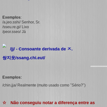
Exemplos
:
/a.jeo.sshi/ Senhor, Sr.
/sseu.re.gi/ Lixo
/peor.sseo/ Já
/jj/ - Consoante derivada de
ㅈ
.
쌍지읏/ssang.chi.eut/
Exemplos:
/chin.jja/ Realmente (muito usado como "Sério?")
☆ Não conseguiu notar a diferença entre as