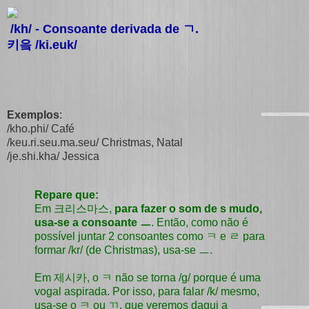
/kh/ - Consoante derivada de
ㄱ
.
키읔 /ki.euk/
Exemplos
:
/kho.phi/ Café
/keu.ri.seu.ma.seu/ Christmas, Natal
/je.shi.kha/ Jessica
Repare que:
Em 크리스마스,
para fazer o som de s mudo,
usa-se a consoante ㅡ
. Então, como não é
possível juntar 2 consoantes como ㅋ e ㄹ para
formar /kr/ (de Christmas), usa-se ㅡ.
Em 제시카, o ㅋ não se torna /g/ porque é uma
vogal aspirada. Por isso, para falar /k/ mesmo,
usa-se o ㅋ ou ㄲ, que veremos daqui a