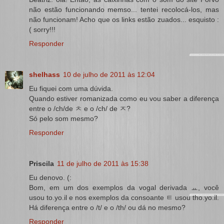
não estão funcionando memso... tentei recolocá-los, mas
não funcionam! Acho que os links estão zuados... esquisto :
( sorry!!!
Responder
shelhass
10 de julho de 2011 às 12:04
Eu fiquei com uma dúvida.
Quando estiver romanizada como eu vou saber a diferença
entre o /ch/de ㅊ e o /ch/ de ㅈ?
Só pelo som mesmo?
Responder
Priscila
11 de julho de 2011 às 15:38
Eu denovo. (:
Bom, em um dos exemplos da vogal derivada ㅛ, você
usou to.yo.il e nos exemplos da consoante ㅌ usou tho.yo.il.
Há diferença entre o /t/ e o /th/ ou dá no mesmo?
Responder