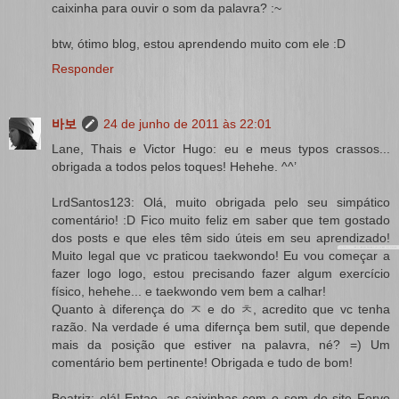
caixinha para ouvir o som da palavra? :~
btw, ótimo blog, estou aprendendo muito com ele :D
Responder
바보
24 de junho de 2011 às 22:01
Lane, Thais e Victor Hugo: eu e meus typos crassos...
obrigada a todos pelos toques! Hehehe. ^^’
LrdSantos123: Olá, muito obrigada pelo seu simpático
comentário! :D Fico muito feliz em saber que tem gostado
dos posts e que eles têm sido úteis em seu aprendizado!
Muito legal que vc praticou taekwondo! Eu vou começar a
fazer logo logo, estou precisando fazer algum exercício
físico, hehehe... e taekwondo vem bem a calhar!
Quanto à diferença do ㅈ e do ㅊ, acredito que vc tenha
razão. Na verdade é uma difernça bem sutil, que depende
mais da posição que estiver na palavra, né? =) Um
comentário bem pertinente! Obrigada e tudo de bom!
Beatriz: olá! Entao, as caixinhas com o som do site Forvo