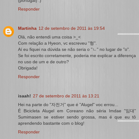
(portugal) :)
Responder
Martinha
12 de setembro de 2011 às 19:54
Olá, não entendi uma coisa >_<
Com relação a Hyeon, vc escreveu "형".
Aí eu fiquei na dúvida se não seria o "ㄴ" no lugar de "o".
Se foi escrito corretamente, poderia me explicar a diferença
no uso de um e de outro?
Obrigada!
Responder
isaah!
27 de setembro de 2011 às 13:21
Hei na parte do "자전거" que é "Alugel" voc errou...
É Bicicleta Alugel em Coreano não séria Imdae "임대"
Sumimasen se estiver sendo grossa, mas é que eu tô
aprendendo bastante com o blog!
Responder