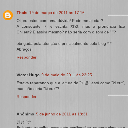
Thaís
19 de março de 2011 às 17:16
Oi, eu estou com uma dúvida! Pode me ajudar?
A consoante ㅊ é escrita 치잋, mas a pronúncia fica
Chi.eut? É assim mesmo? não seria com o som de "i"?
obrigada pela atenção e principalmente pelo blog *-*
Abraços!
Responder
Víctor Hugo
9 de maio de 2011 às 22:25
Estava reparando que a leitura de "키읔" está como "ki.eut",
mas não seria "ki.euk"?
Responder
Anônimo
5 de junho de 2011 às 18:31
안녕 ^;^
Brilhante trabalho, excelente explicações, sempre simples e