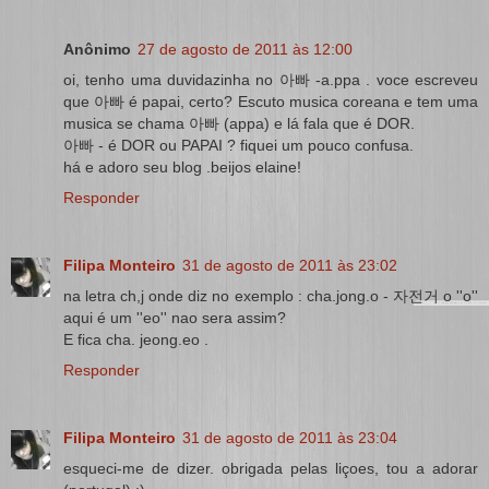
Anônimo
27 de agosto de 2011 às 12:00
oi, tenho uma duvidazinha no 아빠 -a.ppa . voce escreveu
que 아빠 é papai, certo? Escuto musica coreana e tem uma
musica se chama 아빠 (appa) e lá fala que é DOR.
아빠 - é DOR ou PAPAI ? fiquei um pouco confusa.
há e adoro seu blog .beijos elaine!
Responder
Filipa Monteiro
31 de agosto de 2011 às 23:02
na letra ch,j onde diz no exemplo : cha.jong.o - 자전거 o ''o''
aqui é um ''eo'' nao sera assim?
E fica cha. jeong.eo .
Responder
Filipa Monteiro
31 de agosto de 2011 às 23:04
esqueci-me de dizer. obrigada pelas liçoes, tou a adorar