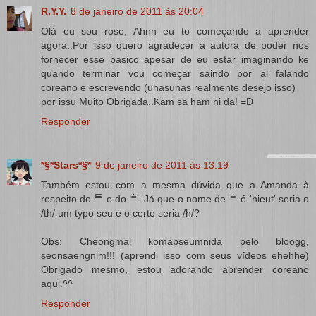
R.Y.Y.
8 de janeiro de 2011 às 20:04
Olá eu sou rose, Ahnn eu to começando a aprender
agora..Por isso quero agradecer á autora de poder nos
fornecer esse basico apesar de eu estar imaginando ke
quando terminar vou começar saindo por ai falando
coreano e escrevendo (uhasuhas realmente desejo isso)
por issu Muito Obrigada..Kam sa ham ni da! =D
Responder
*§*Stars*§*
9 de janeiro de 2011 às 13:19
Também estou com a mesma dúvida que a Amanda à
respeito do ᄐ e do ᄒ. Já que o nome de ᄒ é 'hieut' seria o
/th/ um typo seu e o certo seria /h/?
Obs: Cheongmal komapseumnida pelo bloogg,
seonsaengnim!!! (aprendi isso com seus vídeos ehehhe)
Obrigado mesmo, estou adorando aprender coreano
aqui.^^
Responder