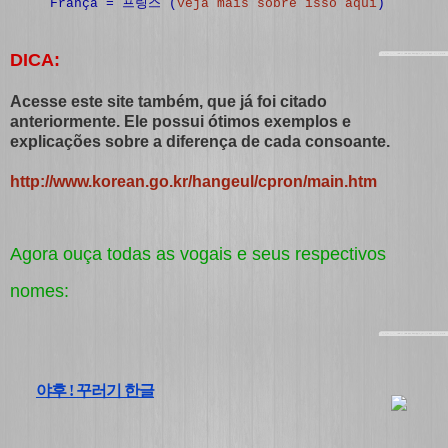
França = 프링스 (
veja mais sobre isso aqui
)
DICA:
Acesse este site também, que já foi citado
anteriormente. Ele possui ótimos exemplos e
explicações sobre a diferença de cada consoante.
http://www.korean.go.kr/hangeul/cpron/main.htm
Agora ouça todas as vogais e seus respectivos
nomes:
야후 ! 꾸러기 한글