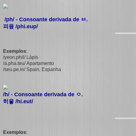
/ph/ - Consoante derivada de
ㅂ
.
피읖 /phi.eup/
Exemplos
:
/yeon.phil/ Lápis
/a.pha.teu/ Apartamento
/seu.pe.in/ Spain, Espanha
/h/ - Consoante derivada de
ㅇ
.
히읗 /hi.eut/
Exemplos
: