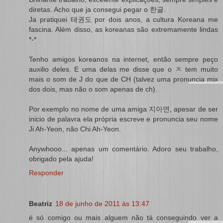
diretas. Acho que ja consegui pegar o 한글.
Ja pratiquei 태권도 por dois anos, a cultura Koreana me
fascina. Além disso, as koreanas são extremamente lindas
*-*
Tenho amigos koreanos na internet, então sempre peço
auxilio deles. E uma delas me disse que o ㅈ tem muito
mais o som de J do que de CH (talvez uma pronuncia mix
dos dois, mas não o som apenas de ch).
Por exemplo no nome de uma amiga 지아연, apesar de ser
inicio de palavra ela própria escreve e pronuncia seu nome
Ji Ah-Yeon, não Chi Ah-Yeon.
Anywhooo... apenas um comentário. Adoro seu trabalho,
obrigado pela ajuda!
Responder
Beatriz
18 de junho de 2011 às 13:47
é só comigo ou mais alguem não tá conseguindo ver a