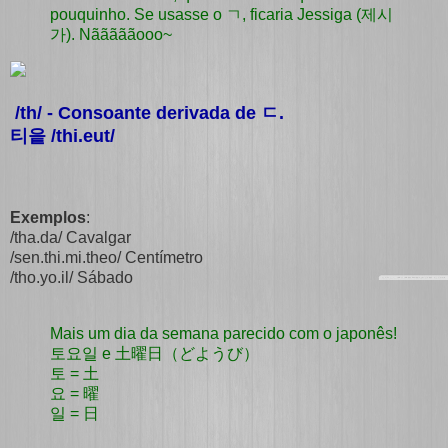
pouquinho. Se usasse o ㄱ, ficaria Jessiga (제시
가). Nãããããooo~
/th/ - Consoante derivada de
ㄷ
.
티읕 /thi.eut/
Exemplos
:
/tha.da/ Cavalgar
/sen.thi.mi.theo/ Centímetro
/tho.yo.il/ Sábado
Mais um dia da semana parecido com o japonês!
토요일 e 土曜日（どようび）
토 = 土
요 = 曜
일 = 日