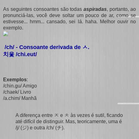
As seguintes consoantes são todas
aspiradas
, portanto, ao
pronunciá-las, você deve soltar um pouco de ar, como se
estivesse... hmm... cansado, sei lá. haha. Melhor ouvir no
exemplo.
/ch/ - Consoante derivada de
ㅅ
.
치읓 /chi.eut/
Exemplos
:
/chin.gu/ Amigo
/chaek/ Livro
/a.chim/ Manhã
A diferença entre ㅈ e ㅊ às vezes é sutil, ficando
até difícil de distinguir. Mas, teoricamente, uma é
/j/ (ジ) e outra /ch/ (チ).