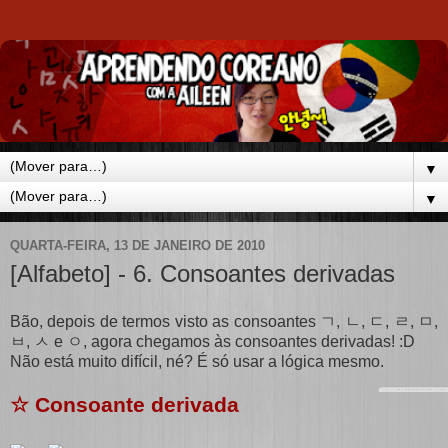
▼
▼
QUARTA-FEIRA, 13 DE JANEIRO DE 2010
[Alfabeto] - 6. Consoantes derivadas
Bão, depois de termos visto as consoantes ㄱ, ㄴ, ㄷ, ㄹ, ㅁ,
ㅂ, ㅅ e ㅇ, agora chegamos às consoantes derivadas! :D
Não está muito difícil, né? É só usar a lógica mesmo.
☆ Consoante derivada