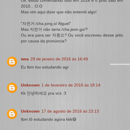
Oii, estou comentando isso em 2016 e o post saiu em
2010... O.O
Mas vim aqui dizer que não entendi algo!
"자전거 /cha.jong.o/ Alguel"
Mas 자전거 não seria /cha.jeon.go/?
Ou era para ser 자종오? Ou você escreveu desse jeito
por causa da pronúncia?
wea
29 de janeiro de 2016 às 16:49
Eu tbm tou estudando agr
Unknown
1 de fevereiro de 2016 às 18:14
Kk 안녕하세요 pra vcs :3
Unknown
17 de agosto de 2016 às 23:13
tbm tõ estudando agora kkk😄