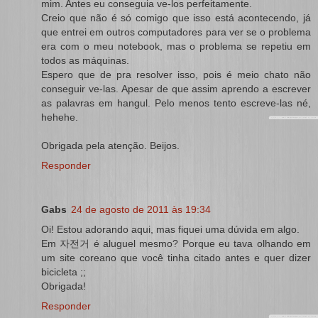
mim. Antes eu conseguia ve-los perfeitamente.
Creio que não é só comigo que isso está acontecendo, já
que entrei em outros computadores para ver se o problema
era com o meu notebook, mas o problema se repetiu em
todos as máquinas.
Espero que de pra resolver isso, pois é meio chato não
conseguir ve-las. Apesar de que assim aprendo a escrever
as palavras em hangul. Pelo menos tento escreve-las né,
hehehe.
Obrigada pela atenção. Beijos.
Responder
Gabs
24 de agosto de 2011 às 19:34
Oi! Estou adorando aqui, mas fiquei uma dúvida em algo.
Em 자전거 é aluguel mesmo? Porque eu tava olhando em
um site coreano que você tinha citado antes e quer dizer
bicicleta ;;
Obrigada!
Responder