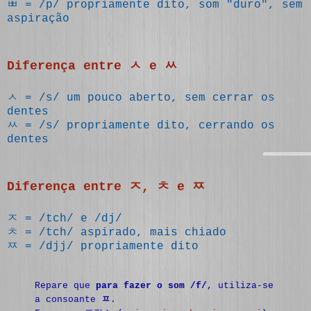
ㅃ = /p/ propriamente dito, som "duro", sem
aspiração
Diferença entre ㅅ e ㅆ
ㅅ = /s/ um pouco aberto, sem cerrar os
dentes
ㅆ = /s/ propriamente dito, cerrando os
dentes
Diferença entre ㅈ, ㅊ e ㅉ
ㅈ = /tch/ e /dj/
ㅊ = /tch/ aspirado, mais chiado
ㅉ = /djj/ propriamente dito
Repare que
para fazer o som /f/
, utiliza-se
a consoante
ㅍ
.