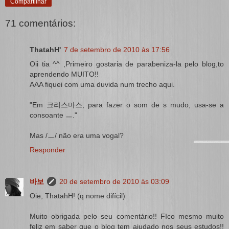
Compartilhar
71 comentários:
ThatahH'
7 de setembro de 2010 às 17:56
Oii tia ^^ ,Primeiro gostaria de parabeniza-la pelo blog,to
aprendendo MUITO!!
AAA fiquei com uma duvida num trecho aqui.
"Em 크리스마스, para fazer o som de s mudo, usa-se a
consoante ㅡ."
Mas /ㅡ/ não era uma vogal?
Responder
바보
20 de setembro de 2010 às 03:09
Oie, ThatahH! (q nome difícil)
Muito obrigada pelo seu comentário!! FIco mesmo muito
feliz em saber que o blog tem ajudado nos seus estudos!!