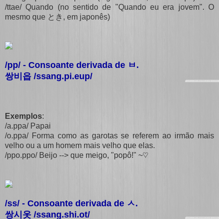
/ttae/ Quando (no sentido de "Quando eu era jovem". O
mesmo que とき, em japonês)
/pp/ - Consoante derivada de
ㅂ
.
쌍비읍 /ssang.pi.eup/
Exemplos
:
/a.ppa/ Papai
/o.ppa/ Forma como as garotas se referem ao irmão mais
velho ou a um homem mais velho que elas.
/ppo.ppo/ Beijo --> que meigo, "popô!" ~♡
/ss/ - Consoante derivada de
ㅅ
.
쌍시옷 /ssang.shi.ot/