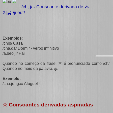
ou
/ch, j/ - Consoante derivada de
ㅅ
.
지읒 /ji.eut/
Exemplos
:
/chip/ Casa
/cha.da/ Dormir - verbo infinitivo
/a.beo.ji/ Pai
Quando no começo da frase, ㅈ é pronunciado como /ch/.
Quando no meio da palavra, /j/.
Exemplo:
/cha.jong.o/ Aluguel
☆ Consoantes derivadas aspiradas