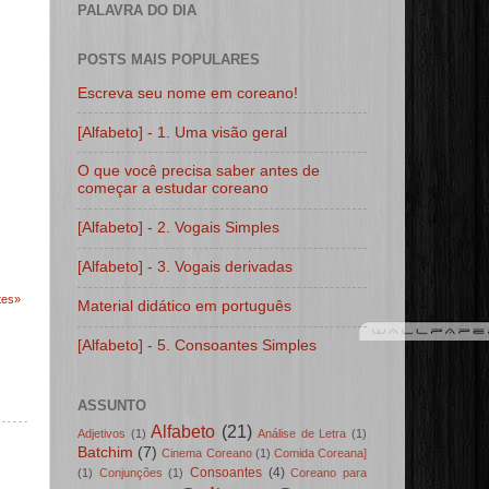
PALAVRA DO DIA
POSTS MAIS POPULARES
Escreva seu nome em coreano!
[Alfabeto] - 1. Uma visão geral
O que você precisa saber antes de
começar a estudar coreano
[Alfabeto] - 2. Vogais Simples
[Alfabeto] - 3. Vogais derivadas
tes»
Material didático em português
[Alfabeto] - 5. Consoantes Simples
ASSUNTO
Alfabeto
(21)
Adjetivos
(1)
Análise de Letra
(1)
Batchim
(7)
Cinema Coreano
(1)
Comida Coreana]
Consoantes
(4)
(1)
Conjunções
(1)
Coreano para