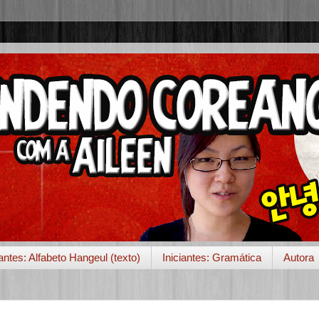
iantes: Alfabeto Hangeul (texto)
Iniciantes: Gramática
Autora