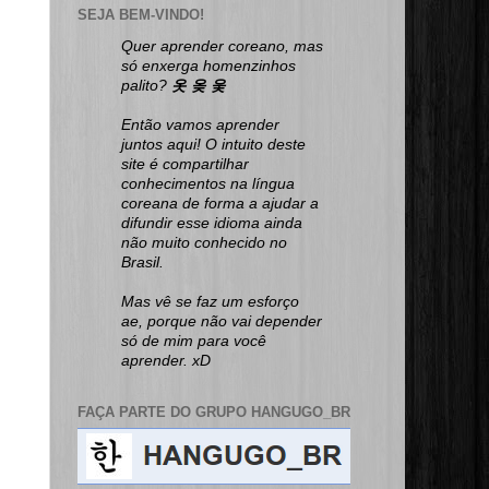
SEJA BEM-VINDO!
Quer aprender coreano, mas
só enxerga homenzinhos
palito?
옷 옺 웆
Então vamos aprender
juntos aqui! O intuito deste
site é compartilhar
conhecimentos na língua
coreana de forma a ajudar a
difundir esse idioma ainda
não muito conhecido no
Brasil.
Mas vê se faz um esforço
ae, porque não vai depender
só de mim para você
aprender. xD
FAÇA PARTE DO GRUPO HANGUGO_BR