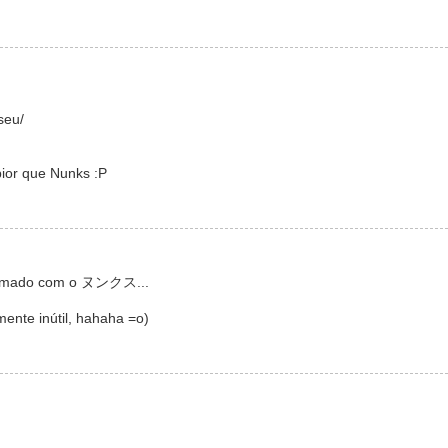
seu/
pior que Nunks :P
ostumado com o ヌンクス...
ente inútil, hahaha =o)