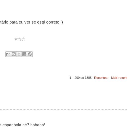
rio para eu ver se está correto :)
☆☆☆
1 – 200 de 1385
Recentes›
Mais recen
io espanhola né? hahaha!