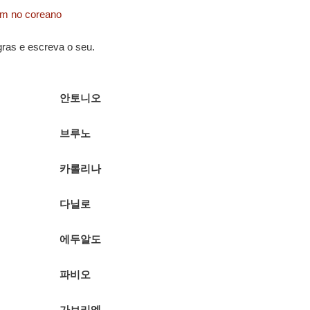
em no coreano
gras e escreva o seu.
안토니오
브루노
카롤리나
다닐로
에두알도
파비오
가브리엘