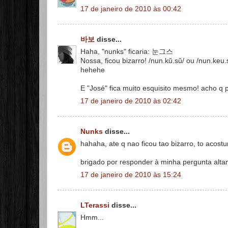
17 de janeiro de 2010 às 00:42
바보
disse...
Haha, "nunks" ficaria: 눈그스
Nossa, ficou bizarro! /nun.kŭ.sŭ/ ou /nun.keu.
hehehe
E "José" fica muito esquisito mesmo! acho q 
17 de janeiro de 2010 às 02:42
Nunks
disse...
hahaha, ate q nao ficou tao bizarro, to ac
brigado por responder à minha pergunta altam
17 de janeiro de 2010 às 15:24
LTerassi
disse...
Hmm...