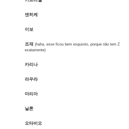
엔히케
이보
조재
(haha, esse ficou bem esquisito, porque não tem Z
exatamente)
카리나
라우라
마리아
닐톤
오타비오