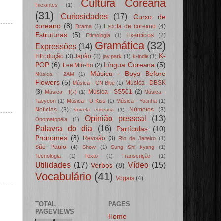
Cultura Coreana
Iniciantes
(1)
(31)
Curiosidades
(17)
Curso de
coreano
(8)
Escola de coreano
(4)
Drama
(1)
Estruturas
(5)
Exercícios
(2)
Etimologia
(1)
Gramática
(32)
Expressões
(14)
K-
Introdução
(3)
Japão
(2)
jay park
(1)
k-indie
(1)
POP
(6)
Língua Coreana
(5)
Lee Min-ho
(2)
Música - Boys Before
Música - 2AM
(1)
Flowers
(5)
Música - DBSK
Música - CN Blue
(1)
(3)
Música - SS501
(2)
Música - f(x)
(1)
Música -
Taeyeon
(1)
Música - U-Kiss
(1)
Música - Younha
(1)
Notícias
(3)
Números
(3)
Novela coreana
(1)
Opinião pessoal
(13)
Onomatopéia
(1)
Palavra do dia
(16)
Partículas
(10)
Pronomes
(8)
Revisão
(3)
Rio de Janeiro
(1)
São Paulo
(4)
Show
(1)
Sung Shi kyung
(1)
Tecnologia
(1)
Texto
(1)
Transcrição
(1)
Utilidades
(17)
Vídeo
(15)
Verbos
(8)
Vocabulário
(41)
Vogais
(4)
TOTAL
PAGES
PAGEVIEWS
Home