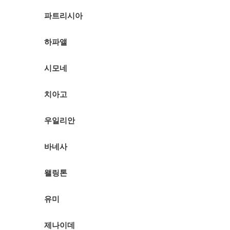
파트리시아
하파앨
시모네
치아고
우일리안
바네사
왤링톤
유미
제나이데