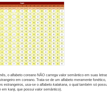
nês, o alfabeto coreano NÃO carrega valor semântico em suas letra
strangeiro em coreano. Trata-se de um alfabeto meramente fonético,
s estrangeiros, usa-se o alfabeto
katakana
, o qual também só possu
 em kanji, que possui valor semântico).