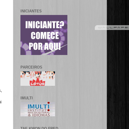
INICIANTES
PARCEIROS
s,
IMULTI
i
TAE KWON DO FRED