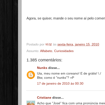
Agora, se quiser, mande o seu nome aí pelo comentá
Postado por
바보
às
sexta-feira, janeiro 15, 2010
Assunto:
Alfabeto
,
Curiosidades
1.385 comentários:
Nunks
disse...
Uia, meu nome em coreano! E de grátis! \./
Btw, como é "nunks"? =P
17 de janeiro de 2010 às 00:30
Cristiane
disse...
Acho que "José" fica com uma pronúncia me