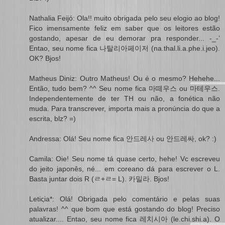
Nathalia Feijó: Ola!! muito obrigada pelo seu elogio ao blog!
Fico imensamente feliz em saber que os leitores estão
gostando, apesar de eu demorar pra responder... -_-’
Entao, seu nome fica 나탈리아페이저 (na.thal.li.a.phe.i.jeo).
OK? Bjos!
Matheus Diniz: Outro Matheus! Ou é o mesmo? Hehehe...
Então, tudo bem? ^^ Seu nome fica 마떼우스 ou 마테우스.
Independentemente de ter TH ou não, a fonética não
muda. Para transcrever, importa mais a pronúncia do que a
escrita, blz? =)
Andressa: Olá! Seu nome fica 안드레사 ou 안드레싸, ok? :)
Camila: Oie! Seu nome tá quase certo, hehe! Vc escreveu
do jeito japonês, né... em coreano dá para escrever o L.
Basta juntar dois R (ㄹ+ㄹ= L). 카밀라. Bjos!
Letiςia*: Olá! Obrigada pelo comentário e pelas suas
palavras! ^^ que bom que está gostando do blog! Preciso
atualizar.... Entao, seu nome fica 레치시아 (le.chi.shi.a). O