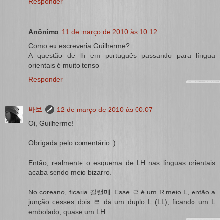
Responder
Anônimo
11 de março de 2010 às 10:12
Como eu escreveria Guilherme?
A questão de lh em português passando para língua
orientais é muito tenso
Responder
바보
12 de março de 2010 às 00:07
Oi, Guilherme!
Obrigada pelo comentário :)
Então, realmente o esquema de LH nas línguas orientais
acaba sendo meio bizarro.
No coreano, ficaria 길랠메. Esse ㄹ é um R meio L, então a
junção desses dois ㄹ dá um duplo L (LL), ficando um L
embolado, quase um LH.