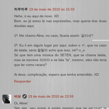
하루하루
19 de maio de 2010 às 15:33
Hehe, ó eu aqui de novo. XD
Bom, eu já estou lá nas expressões, mas queria tirar duas
dúvidas aqui.
1ª: Me chamo Aline, no caso, ficaria assim: 알리네?
2ª: Eu li em algum lugar por aqui, sobre o ㄹ, que no caso
de lalala, seria 랄랄라 acho que isso, né? o_o
Só que tem uma música do SE7EN, que se chama lalala,
mas se escreve 라라라 e se fala "la", mesmo, eles não teria
que ler como rarara?
Ai deos, complicação, espero que tenha entendido. XD
Responder
바보
19 de maio de 2010 às 23:59
Oi, Aline!
Sim sim, seu nome é assim mesmo que se escreve! ta