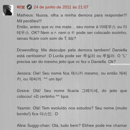
바보
24 de junho de 2011 às 21:07
Matheus: Nussa, olha a minha demora para responder!!!
Mil perdões!!!
Então, antes que vc me mate... seu nome é 마떼우스 ou 마
테우스. OK? Nem oㅅ nem o ㅌ pode ser colocado sozinho,
senao ficam com som de T, blz?
Dcwendling: Me desculpe pela demora tambem! Daniella
está certíssimo! :D Lucila pode ser 루실라 ou 루씰라. O “L”
precisa ser do mesmo jeito que vc fez o Daniella. Ok?
Jessica: Oie! Seu nome fica 재시카 mesmo, ou então 재씨
카, ou 재씨까. ^^ um bjo!
Greice: Olá! Seu nome ficaria 그레이세, do jeito que
colocou! =D certinho ^^ bjos.
Yasmin: Olá! Tem evoluído nos estudos? Seu nome (muito
bonito!) fica 야스민. :D
Aline Suggy-chan: Olá, tudo bem? Ehhee pode me chamar