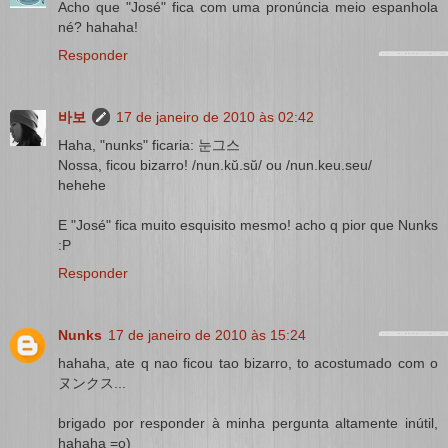
Acho que "José" fica com uma pronúncia meio espanhola
né? hahaha!
Responder
바보
17 de janeiro de 2010 às 02:42
Haha, "nunks" ficaria: 눈그스
Nossa, ficou bizarro! /nun.kŭ.sŭ/ ou /nun.keu.seu/
hehehe
E "José" fica muito esquisito mesmo! acho q pior que Nunks
:P
Responder
Nunks
17 de janeiro de 2010 às 15:24
hahaha, ate q nao ficou tao bizarro, to acostumado com o
ヌンクス...
brigado por responder à minha pergunta altamente inútil,
hahaha =o)