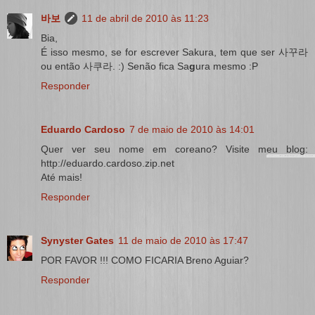
바보
11 de abril de 2010 às 11:23
Bia,
É isso mesmo, se for escrever Sakura, tem que ser 사꾸라
ou então 사쿠라. :) Senão fica Sa
g
ura mesmo :P
Responder
Eduardo Cardoso
7 de maio de 2010 às 14:01
Quer ver seu nome em coreano? Visite meu blog:
http://eduardo.cardoso.zip.net
Até mais!
Responder
Synyster Gates
11 de maio de 2010 às 17:47
POR FAVOR !!! COMO FICARIA Breno Aguiar?
Responder