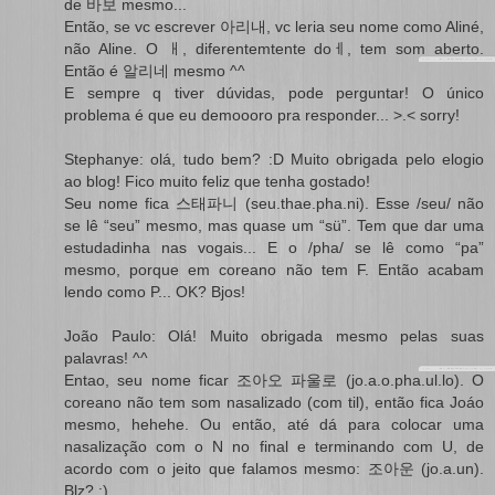
de 바보 mesmo...
Então, se vc escrever 아리내, vc leria seu nome como Aliné,
não Aline. O ㅐ, diferentemtente doㅔ, tem som aberto.
Então é 알리네 mesmo ^^
E sempre q tiver dúvidas, pode perguntar! O único
problema é que eu demoooro pra responder... >.< sorry!
Stephanye: olá, tudo bem? :D Muito obrigada pelo elogio
ao blog! Fico muito feliz que tenha gostado!
Seu nome fica 스태파니 (seu.thae.pha.ni). Esse /seu/ não
se lê “seu” mesmo, mas quase um “sü”. Tem que dar uma
estudadinha nas vogais... E o /pha/ se lê como “pa”
mesmo, porque em coreano não tem F. Então acabam
lendo como P... OK? Bjos!
João Paulo: Olá! Muito obrigada mesmo pelas suas
palavras! ^^
Entao, seu nome ficar 조아오 파울로 (jo.a.o.pha.ul.lo). O
coreano não tem som nasalizado (com til), então fica Joáo
mesmo, hehehe. Ou então, até dá para colocar uma
nasalização com o N no final e terminando com U, de
acordo com o jeito que falamos mesmo: 조아운 (jo.a.un).
Blz? :)