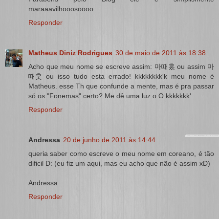
maraaavilhooosoooo..
Responder
Matheus Diniz Rodrigues
30 de maio de 2011 às 18:38
Acho que meu nome se escreve assim: 마때훘 ou assim 마
때훗 ou isso tudo esta errado! kkkkkkkk'k meu nome é
Matheus. esse Th que confunde a mente, mas é pra passar
só os "Fonemas" certo? Me dê uma luz o.O kkkkkkk'
Responder
Andressa
20 de junho de 2011 às 14:44
queria saber como escreve o meu nome em coreano, é tão
dificil D: (eu fiz um aqui, mas eu acho que não é assim xD)
Andressa
Responder