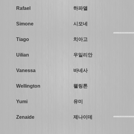
하파앨
Rafael
시모네
Simone
치아고
Tiago
우일리안
Uilian
바네사
Vanessa
왤링톤
Wellington
유미
Yumi
제나이데
Zenaide