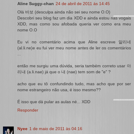
Aline Suggy-chan
24 de abril de 2011 às 14:45
Olá 바보 (desculpa ainda não sei seu nome O.O)
Descobri seu blog faz um dia XDD e ainda estou nas vogais
XDD, mas como sou afobada queria ver como era meu
nome O.O
Eu vi no comentário acima que Aline escreve 알리네
(al.li.ne)e eu fui ver meu nome antes de ler os comentários
...
então me surgiu uma dúvida, seria também correto usar 아
리내 (a.li.nae) já que o 내 (nae) tem som de "e" ?
acho que eu tô confundindo tudo, mas acho que por ser
nome estrangeiro não usa, é isso mesmo??
É isso que dá pular as aulas né... XDD
Responder
Nyee
1 de maio de 2011 às 04:16