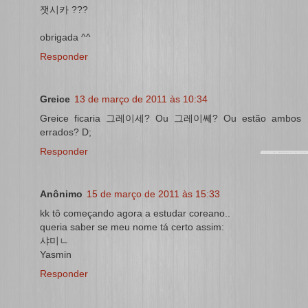
잿시카 ???
obrigada ^^
Responder
Greice
13 de março de 2011 às 10:34
Greice ficaria 그레이세? Ou 그레이쎄? Ou estão ambos
errados? D;
Responder
Anônimo
15 de março de 2011 às 15:33
kk tô começando agora a estudar coreano..
queria saber se meu nome tá certo assim:
샤미ㄴ
Yasmin
Responder