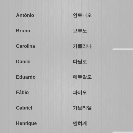
안토니오
Antônio
브루노
Bruno
카롤리나
Carolina
다닐로
Danilo
에두알도
Eduardo
파비오
Fábio
가브리엘
Gabriel
엔히케
Henrique