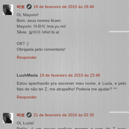
바보
18 de fevereiro de 2010 às 18:46
Oi, Mayumi!
Bom, seus nomes ficam:
Mayumi: 마유미 /ma.yu.mi/
Silvia: 실비아 /shirl.bi.a/
OK? :)
Obrigada pelo comentario!
Responder
LuuhMaria
19 de fevereiro de 2010 às 23:46
Estou apanhando pra escrever meu nome, é Luzia, e pelo
fato de não ter Z, me atrapalho! Poderia me ajudar? ^^
Responder
바보
21 de fevereiro de 2010 às 02:35
Oi, Luzia!
Então, é um pouco confuso mesmo o som do Z para