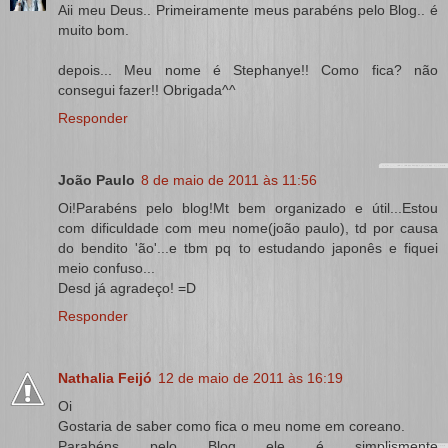
Aii meu Deus.. Primeiramente meus parabéns pelo Blog.. é
muito bom.
depois... Meu nome é Stephanye!! Como fica? não
consegui fazer!! Obrigada^^
Responder
João Paulo
8 de maio de 2011 às 11:56
Oi!Parabéns pelo blog!Mt bem organizado e útil...Estou
com dificuldade com meu nome(joão paulo), td por causa
do bendito 'ão'...e tbm pq to estudando japonês e fiquei
meio confuso...
Desd já agradeço! =D
Responder
Nathalia Feijó
12 de maio de 2011 às 16:19
Oi
Gostaria de saber como fica o meu nome em coreano.
Parabéns pelo Blog ele é simplismente