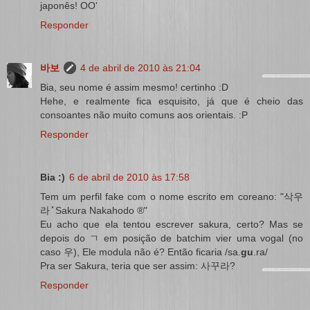
japonês! OO'
Responder
바보
4 de abril de 2010 às 21:04
Bia, seu nome é assim mesmo! certinho :D
Hehe, e realmente fica esquisito, já que é cheio das
consoantes não muito comuns aos orientais. :P
Responder
Bia :)
6 de abril de 2010 às 17:58
Tem um perfil fake com o nome escrito em coreano: "삭우
라 ̽ Sakura Nakahodo ®"
Eu acho que ela tentou escrever sakura, certo? Mas se
depois do ㄱ em posição de batchim vier uma vogal (no
caso 우), Ele modula não é? Então ficaria /sa.
gu
.ra/
Pra ser Sakura, teria que ser assim: 사꾸라?
Responder