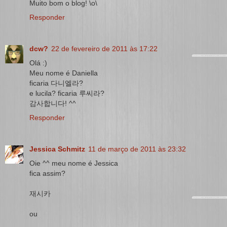
Muito bom o blog! \o\
Responder
dcw?
22 de fevereiro de 2011 às 17:22
Olá :)
Meu nome é Daniella
ficaria 다니엘라?
e lucila? ficaria 루씨라?
감사합니다! ^^
Responder
Jessica Schmitz
11 de março de 2011 às 23:32
Oie ^^ meu nome é Jessica
fica assim?
재시카
ou