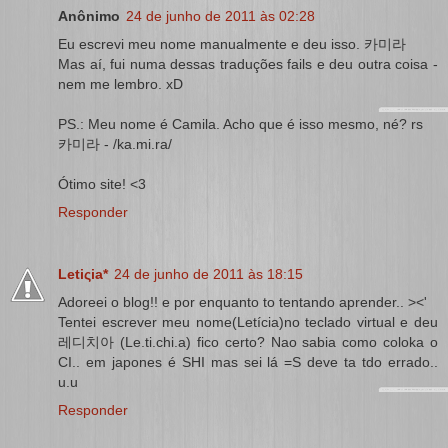
Anônimo
24 de junho de 2011 às 02:28
Eu escrevi meu nome manualmente e deu isso. 카미라
Mas aí, fui numa dessas traduções fails e deu outra coisa -
nem me lembro. xD
PS.: Meu nome é Camila. Acho que é isso mesmo, né? rs
카미라 - /ka.mi.ra/
Ótimo site! <3
Responder
Letiςia*
24 de junho de 2011 às 18:15
Adoreei o blog!! e por enquanto to tentando aprender.. ><'
Tentei escrever meu nome(Letícia)no teclado virtual e deu
레디치아 (Le.ti.chi.a) fico certo? Nao sabia como coloka o
CI.. em japones é SHI mas sei lá =S deve ta tdo errado..
u.u
Responder