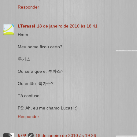
Responder
LTerassi
18 de janeiro de 2010 às 18:41
Hmm...
Meu nome ficou certo?
루카스
Ou será que é: 루까스?
Ou então: 룩가스?
Tô confuso!
PS: Ah, eu me chamo Lucas! :)
Responder
바보
18 de janeiro de 2010 às 19:26