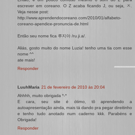
escrever em coreano. O Z acaba ficando J, ou seja, ㅈ.
Veja nesse post:
http://www.aprendendocoreano.com/2010/01/alfabeto-
coreano-apendice-pronuncia-de.html
Então seu nome fica 루지아 /ru.ji.a/.
Aliás, gosto muito do nome Luzia! tenho uma tia com esse
nome ^^
ate mais!
Responder
LuuhMaria
21 de fevereiro de 2010 às 20:04
Ahhhh, muito obrigada *-*
E cara, seu site é ótimo, tô aprendendo a
autoapresentação ainda, mais tá dando pra pegar direitinho
e tenho tudo anotado num caderno kkk. Parabéns e
Obrigada!
Responder