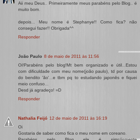
Aii meu Deus.. Primeiramente meus parabéns pelo Blog.. é
muito bom.
depois... Meu nome é Stephanye!! Como fica? não
consegui fazer!! Obrigada^^
Responder
João Paulo
8 de maio de 2011 às 11:56
Oi!Parabéns pelo blog!Mt bem organizado e útil...Estou
com dificuldade com meu nome(joão paulo), td por causa
do bendito 'ão'...e tbm pq to estudando japonês e fiquei
meio confuso...
Desd já agradeço! =D
Responder
Nathalia Feijó
12 de maio de 2011 às 16:19
Oi
Gostaria de saber como fica o meu nome em coreano.
Parabéns pelo Blog ele é simplismente