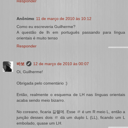
Responder
Anônimo
11 de março de 2010 às 10:12
Como eu escreveria Guilherme?
A questão de lh em português passando para língua
orientais é muito tenso
Responder
바보
12 de março de 2010 às 00:07
Oi, Guilherme!
Obrigada pelo comentário :)
Então, realmente o esquema de LH nas línguas orientais
acaba sendo meio bizarro.
No coreano, ficaria 길랠메. Esse ㄹ é um R meio L, então a
junção desses dois ㄹ dá um duplo L (LL), ficando um L
embolado, quase um LH.