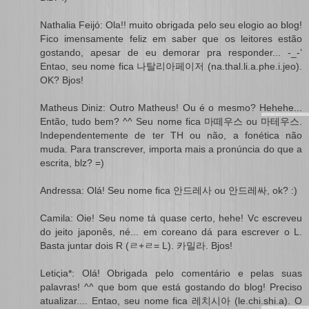
Nathalia Feijó: Ola!! muito obrigada pelo seu elogio ao blog!
Fico imensamente feliz em saber que os leitores estão
gostando, apesar de eu demorar pra responder... -_-’
Entao, seu nome fica 나탈리아페이저 (na.thal.li.a.phe.i.jeo).
OK? Bjos!
Matheus Diniz: Outro Matheus! Ou é o mesmo? Hehehe...
Então, tudo bem? ^^ Seu nome fica 마떼우스 ou 마테우스.
Independentemente de ter TH ou não, a fonética não
muda. Para transcrever, importa mais a pronúncia do que a
escrita, blz? =)
Andressa: Olá! Seu nome fica 안드레사 ou 안드레싸, ok? :)
Camila: Oie! Seu nome tá quase certo, hehe! Vc escreveu
do jeito japonês, né... em coreano dá para escrever o L.
Basta juntar dois R (ㄹ+ㄹ= L). 카밀라. Bjos!
Letiςia*: Olá! Obrigada pelo comentário e pelas suas
palavras! ^^ que bom que está gostando do blog! Preciso
atualizar.... Entao, seu nome fica 레치시아 (le.chi.shi.a). O