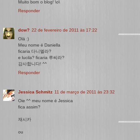
Muito bom o blog! \o\
Responder
dcw?
22 de fevereiro de 2011 às 17:22
Olá :)
Meu nome é Daniella
ficaria 다니엘라?
e lucila? ficaria 루씨라?
감사합니다! ^^
Responder
Jessica Schmitz
11 de março de 2011 às 23:32
Oie ^^ meu nome é Jessica
fica assim?
재시카
ou