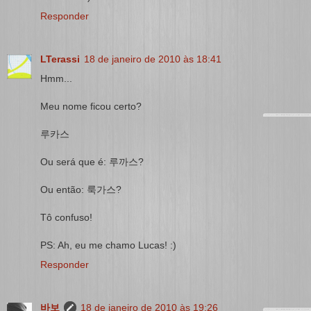
Responder
LTerassi
18 de janeiro de 2010 às 18:41
Hmm...
Meu nome ficou certo?
루카스
Ou será que é: 루까스?
Ou então: 룩가스?
Tô confuso!
PS: Ah, eu me chamo Lucas! :)
Responder
바보
18 de janeiro de 2010 às 19:26