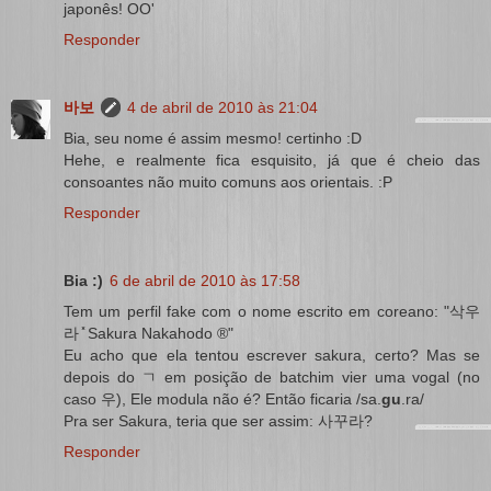
japonês! OO'
Responder
바보
4 de abril de 2010 às 21:04
Bia, seu nome é assim mesmo! certinho :D
Hehe, e realmente fica esquisito, já que é cheio das
consoantes não muito comuns aos orientais. :P
Responder
Bia :)
6 de abril de 2010 às 17:58
Tem um perfil fake com o nome escrito em coreano: "삭우
라 ̽ Sakura Nakahodo ®"
Eu acho que ela tentou escrever sakura, certo? Mas se
depois do ㄱ em posição de batchim vier uma vogal (no
caso 우), Ele modula não é? Então ficaria /sa.
gu
.ra/
Pra ser Sakura, teria que ser assim: 사꾸라?
Responder