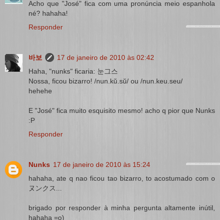
Acho que "José" fica com uma pronúncia meio espanhola
né? hahaha!
Responder
바보
17 de janeiro de 2010 às 02:42
Haha, "nunks" ficaria: 눈그스
Nossa, ficou bizarro! /nun.kŭ.sŭ/ ou /nun.keu.seu/
hehehe
E "José" fica muito esquisito mesmo! acho q pior que Nunks
:P
Responder
Nunks
17 de janeiro de 2010 às 15:24
hahaha, ate q nao ficou tao bizarro, to acostumado com o
ヌンクス...
brigado por responder à minha pergunta altamente inútil,
hahaha =o)