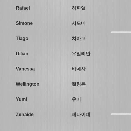
하파앨
Rafael
시모네
Simone
치아고
Tiago
우일리안
Uilian
바네사
Vanessa
왤링톤
Wellington
유미
Yumi
제나이데
Zenaide