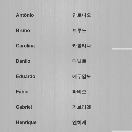
안토니오
Antônio
브루노
Bruno
카롤리나
Carolina
다닐로
Danilo
에두알도
Eduardo
파비오
Fábio
가브리엘
Gabriel
엔히케
Henrique