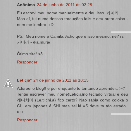
Anônimo
24 de junho de 2011 às 02:28
Eu escrevi meu nome manualmente e deu isso. 카미라
Mas aí, fui numa dessas traduções fails e deu outra coisa -
nem me lembro. xD
PS.: Meu nome é Camila. Acho que é isso mesmo, né? rs
카미라 - /ka.mi.ra/
Ótimo site! <3
Responder
Letiςia*
24 de junho de 2011 às 18:15
Adoreei o blog!! e por enquanto to tentando aprender.. ><'
Tentei escrever meu nome(Letícia)no teclado virtual e deu
레디치아 (Le.ti.chi.a) fico certo? Nao sabia como coloka o
CI.. em japones é SHI mas sei lá =S deve ta tdo errado..
u.u
Responder