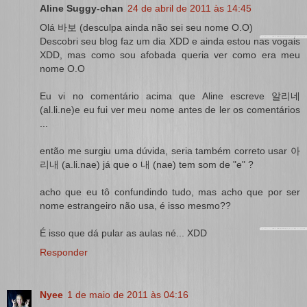
Aline Suggy-chan
24 de abril de 2011 às 14:45
Olá 바보 (desculpa ainda não sei seu nome O.O)
Descobri seu blog faz um dia XDD e ainda estou nas vogais
XDD, mas como sou afobada queria ver como era meu
nome O.O
Eu vi no comentário acima que Aline escreve 알리네
(al.li.ne)e eu fui ver meu nome antes de ler os comentários
...
então me surgiu uma dúvida, seria também correto usar 아
리내 (a.li.nae) já que o 내 (nae) tem som de "e" ?
acho que eu tô confundindo tudo, mas acho que por ser
nome estrangeiro não usa, é isso mesmo??
É isso que dá pular as aulas né... XDD
Responder
Nyee
1 de maio de 2011 às 04:16