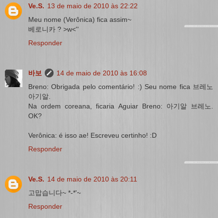
Ve.S.
13 de maio de 2010 às 22:22
Meu nome (Verônica) fica assim~
베로니카 ? >w<''
Responder
바보
14 de maio de 2010 às 16:08
Breno: Obrigada pelo comentário! :) Seu nome fica 브레노
아기알.
Na ordem coreana, ficaria Aguiar Breno: 아기알 브레노.
OK?
Verônica: é isso ae! Escreveu certinho! :D
Responder
Ve.S.
14 de maio de 2010 às 20:11
고맙습니다~ *-*'~
Responder