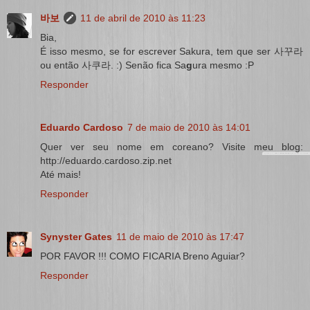
바보
11 de abril de 2010 às 11:23
Bia,
É isso mesmo, se for escrever Sakura, tem que ser 사꾸라
ou então 사쿠라. :) Senão fica Sa
g
ura mesmo :P
Responder
Eduardo Cardoso
7 de maio de 2010 às 14:01
Quer ver seu nome em coreano? Visite meu blog:
http://eduardo.cardoso.zip.net
Até mais!
Responder
Synyster Gates
11 de maio de 2010 às 17:47
POR FAVOR !!! COMO FICARIA Breno Aguiar?
Responder