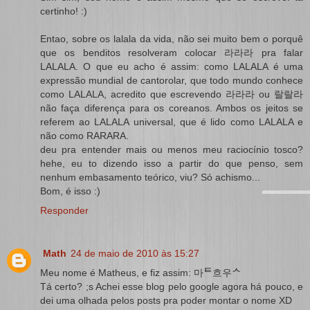
certinho! :)
Entao, sobre os lalala da vida, não sei muito bem o porquê
que os benditos resolveram colocar 라라라 pra falar
LALALA. O que eu acho é assim: como LALALA é uma
expressão mundial de cantorolar, que todo mundo conhece
como LALALA, acredito que escrevendo 라라라 ou 랄랄라
não faça diferença para os coreanos. Ambos os jeitos se
referem ao LALALA universal, que é lido como LALALA e
não como RARARA.
deu pra entender mais ou menos meu raciocínio tosco?
hehe, eu to dizendo isso a partir do que penso, sem
nenhum embasamento teórico, viu? Só achismo...
Bom, é isso :)
Responder
Math
24 de maio de 2010 às 15:27
Meu nome é Matheus, e fiz assim: 마ᄐ흐우ᄉ
Tá certo? ;s Achei esse blog pelo google agora há pouco, e
dei uma olhada pelos posts pra poder montar o nome XD