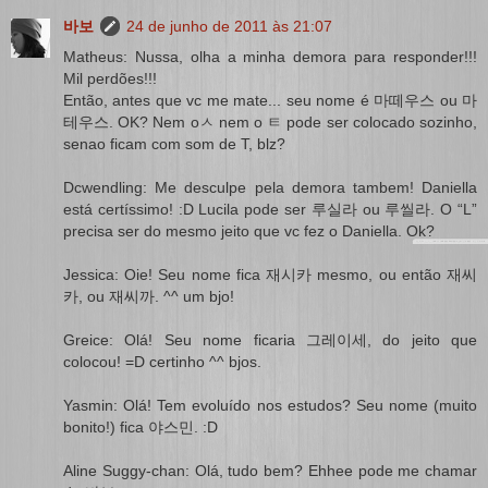
바보
24 de junho de 2011 às 21:07
Matheus: Nussa, olha a minha demora para responder!!!
Mil perdões!!!
Então, antes que vc me mate... seu nome é 마떼우스 ou 마
테우스. OK? Nem oㅅ nem o ㅌ pode ser colocado sozinho,
senao ficam com som de T, blz?
Dcwendling: Me desculpe pela demora tambem! Daniella
está certíssimo! :D Lucila pode ser 루실라 ou 루씰라. O “L”
precisa ser do mesmo jeito que vc fez o Daniella. Ok?
Jessica: Oie! Seu nome fica 재시카 mesmo, ou então 재씨
카, ou 재씨까. ^^ um bjo!
Greice: Olá! Seu nome ficaria 그레이세, do jeito que
colocou! =D certinho ^^ bjos.
Yasmin: Olá! Tem evoluído nos estudos? Seu nome (muito
bonito!) fica 야스민. :D
Aline Suggy-chan: Olá, tudo bem? Ehhee pode me chamar