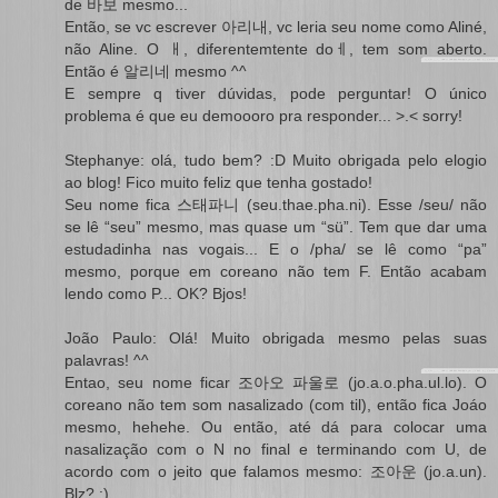
de 바보 mesmo...
Então, se vc escrever 아리내, vc leria seu nome como Aliné,
não Aline. O ㅐ, diferentemtente doㅔ, tem som aberto.
Então é 알리네 mesmo ^^
E sempre q tiver dúvidas, pode perguntar! O único
problema é que eu demoooro pra responder... >.< sorry!
Stephanye: olá, tudo bem? :D Muito obrigada pelo elogio
ao blog! Fico muito feliz que tenha gostado!
Seu nome fica 스태파니 (seu.thae.pha.ni). Esse /seu/ não
se lê “seu” mesmo, mas quase um “sü”. Tem que dar uma
estudadinha nas vogais... E o /pha/ se lê como “pa”
mesmo, porque em coreano não tem F. Então acabam
lendo como P... OK? Bjos!
João Paulo: Olá! Muito obrigada mesmo pelas suas
palavras! ^^
Entao, seu nome ficar 조아오 파울로 (jo.a.o.pha.ul.lo). O
coreano não tem som nasalizado (com til), então fica Joáo
mesmo, hehehe. Ou então, até dá para colocar uma
nasalização com o N no final e terminando com U, de
acordo com o jeito que falamos mesmo: 조아운 (jo.a.un).
Blz? :)