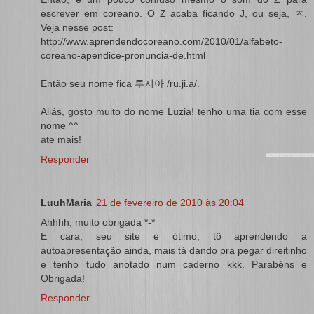
escrever em coreano. O Z acaba ficando J, ou seja, ㅈ.
Veja nesse post:
http://www.aprendendocoreano.com/2010/01/alfabeto-
coreano-apendice-pronuncia-de.html
Então seu nome fica 루지아 /ru.ji.a/.
Aliás, gosto muito do nome Luzia! tenho uma tia com esse
nome ^^
ate mais!
Responder
LuuhMaria
21 de fevereiro de 2010 às 20:04
Ahhhh, muito obrigada *-*
E cara, seu site é ótimo, tô aprendendo a
autoapresentação ainda, mais tá dando pra pegar direitinho
e tenho tudo anotado num caderno kkk. Parabéns e
Obrigada!
Responder