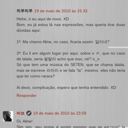
하루하루
19 de maio de 2010 às 15:33
Hehe, ó eu aqui de novo. XD
Bom, eu já estou lá nas expressões, mas queria tirar duas
dúvidas aqui.
1ª: Me chamo Aline, no caso, ficaria assim: 알리네?
2ª: Eu li em algum lugar por aqui, sobre o ㄹ, que no caso
de lalala, seria 랄랄라 acho que isso, né? o_o
Só que tem uma música do SE7EN, que se chama lalala,
mas se escreve 라라라 e se fala "la", mesmo, eles não teria
que ler como rarara?
Ai deos, complicação, espero que tenha entendido. XD
Responder
바보
19 de maio de 2010 às 23:59
Oi, Aline!
Sim sim, seu nome é assim mesmo que se escreve! ta