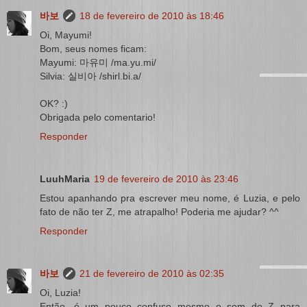
바보
18 de fevereiro de 2010 às 18:46
Oi, Mayumi!
Bom, seus nomes ficam:
Mayumi: 마유미 /ma.yu.mi/
Silvia: 실비아 /shirl.bi.a/
OK? :)
Obrigada pelo comentario!
Responder
LuuhMaria
19 de fevereiro de 2010 às 23:46
Estou apanhando pra escrever meu nome, é Luzia, e pelo
fato de não ter Z, me atrapalho! Poderia me ajudar? ^^
Responder
바보
21 de fevereiro de 2010 às 02:35
Oi, Luzia!
Então, é um pouco confuso mesmo o som do Z para