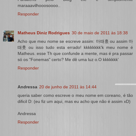
maraaavilhooosoooo..
Responder
Matheus Diniz Rodrigues
30 de maio de 2011 às 18:38
Acho que meu nome se escreve assim: 마때훘 ou assim 마
때훗 ou isso tudo esta errado! kkkkkkkk'k meu nome é
Matheus. esse Th que confunde a mente, mas é pra passar
só os "Fonemas" certo? Me dê uma luz o.O kkkkkkk'
Responder
Andressa
20 de junho de 2011 às 14:44
queria saber como escreve o meu nome em coreano, é tão
dificil D: (eu fiz um aqui, mas eu acho que não é assim xD)
Andressa
Responder