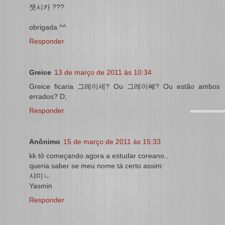
잿시카 ???
obrigada ^^
Responder
Greice
13 de março de 2011 às 10:34
Greice ficaria 그레이세? Ou 그레이쎄? Ou estão ambos
errados? D;
Responder
Anônimo
15 de março de 2011 às 15:33
kk tô começando agora a estudar coreano..
queria saber se meu nome tá certo assim:
샤미ㄴ
Yasmin
Responder