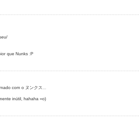
seu/
pior que Nunks :P
ostumado com o ヌンクス...
ente inútil, hahaha =o)