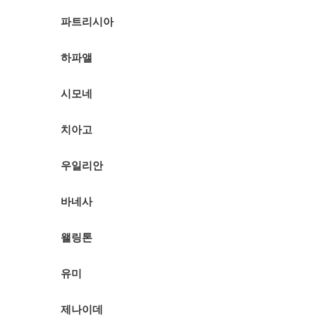
파트리시아
하파앨
시모네
치아고
우일리안
바네사
왤링톤
유미
제나이데