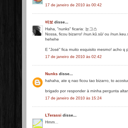
17 de janeiro de 2010 às 00:42
바보
disse...
Haha, "nunks" ficaria: 눈그스
Nossa, ficou bizarro! /nun.kŭ.sŭ/ ou /nun.keu.
hehehe
E "José" fica muito esquisito mesmo! acho q 
17 de janeiro de 2010 às 02:42
Nunks
disse...
hahaha, ate q nao ficou tao bizarro, to ac
brigado por responder à minha pergunta altam
17 de janeiro de 2010 às 15:24
LTerassi
disse...
Hmm...