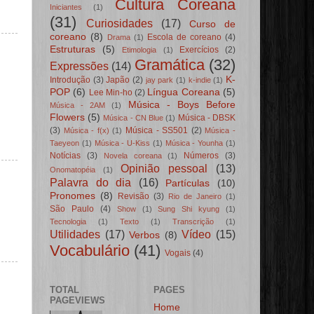
Cultura Coreana
Iniciantes
(1)
(31)
Curiosidades
(17)
Curso de
coreano
(8)
Escola de coreano
(4)
Drama
(1)
Estruturas
(5)
Exercícios
(2)
Etimologia
(1)
Gramática
(32)
Expressões
(14)
K-
Introdução
(3)
Japão
(2)
jay park
(1)
k-indie
(1)
POP
(6)
Língua Coreana
(5)
Lee Min-ho
(2)
Música - Boys Before
Música - 2AM
(1)
Flowers
(5)
Música - DBSK
Música - CN Blue
(1)
(3)
Música - SS501
(2)
Música - f(x)
(1)
Música -
Taeyeon
(1)
Música - U-Kiss
(1)
Música - Younha
(1)
Notícias
(3)
Números
(3)
Novela coreana
(1)
Opinião pessoal
(13)
Onomatopéia
(1)
Palavra do dia
(16)
Partículas
(10)
Pronomes
(8)
Revisão
(3)
Rio de Janeiro
(1)
São Paulo
(4)
Show
(1)
Sung Shi kyung
(1)
Tecnologia
(1)
Texto
(1)
Transcrição
(1)
Utilidades
(17)
Vídeo
(15)
Verbos
(8)
Vocabulário
(41)
Vogais
(4)
TOTAL
PAGES
PAGEVIEWS
Home