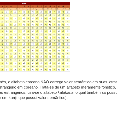
nês, o alfabeto coreano NÃO carrega valor semântico em suas letra
strangeiro em coreano. Trata-se de um alfabeto meramente fonético,
s estrangeiros, usa-se o alfabeto
katakana
, o qual também só possu
 em kanji, que possui valor semântico).