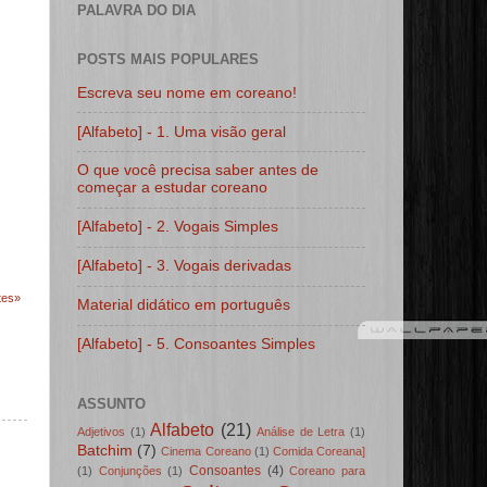
PALAVRA DO DIA
POSTS MAIS POPULARES
Escreva seu nome em coreano!
[Alfabeto] - 1. Uma visão geral
O que você precisa saber antes de
começar a estudar coreano
[Alfabeto] - 2. Vogais Simples
[Alfabeto] - 3. Vogais derivadas
tes»
Material didático em português
[Alfabeto] - 5. Consoantes Simples
ASSUNTO
Alfabeto
(21)
Adjetivos
(1)
Análise de Letra
(1)
Batchim
(7)
Cinema Coreano
(1)
Comida Coreana]
Consoantes
(4)
(1)
Conjunções
(1)
Coreano para