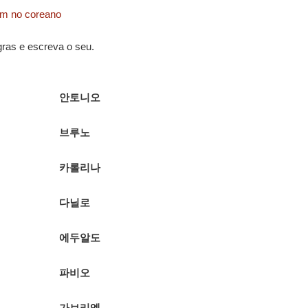
em no coreano
gras e escreva o seu.
안토니오
브루노
카롤리나
다닐로
에두알도
파비오
가브리엘