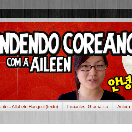
iantes: Alfabeto Hangeul (texto)
Iniciantes: Gramática
Autora