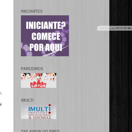
INICIANTES
PARCEIROS
s,
IMULTI
i
TAE KWON DO FRED