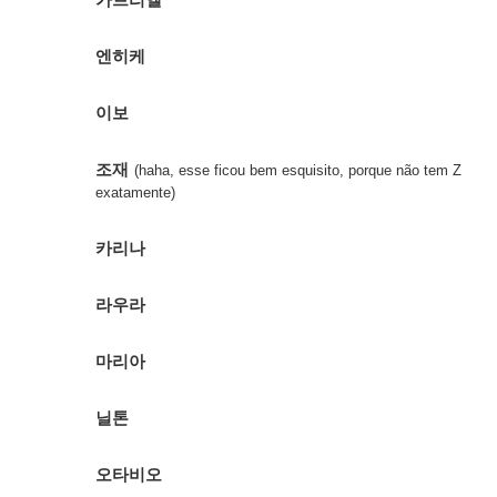
엔히케
이보
조재
(haha, esse ficou bem esquisito, porque não tem Z
exatamente)
카리나
라우라
마리아
닐톤
오타비오