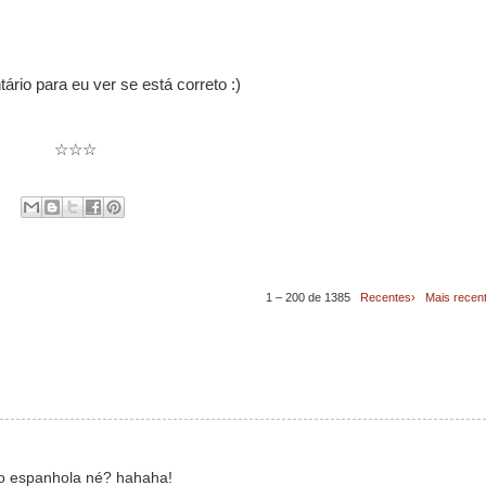
rio para eu ver se está correto :)
☆☆☆
1 – 200 de 1385
Recentes›
Mais recen
io espanhola né? hahaha!