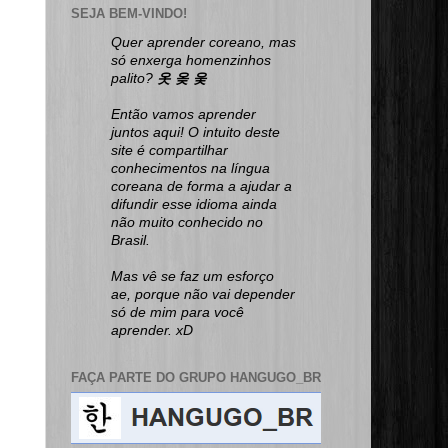
SEJA BEM-VINDO!
Quer aprender coreano, mas
só enxerga homenzinhos
palito?
옷 옺 웆
Então vamos aprender
juntos aqui! O intuito deste
site é compartilhar
conhecimentos na língua
coreana de forma a ajudar a
difundir esse idioma ainda
não muito conhecido no
Brasil.
Mas vê se faz um esforço
ae, porque não vai depender
só de mim para você
aprender. xD
FAÇA PARTE DO GRUPO HANGUGO_BR