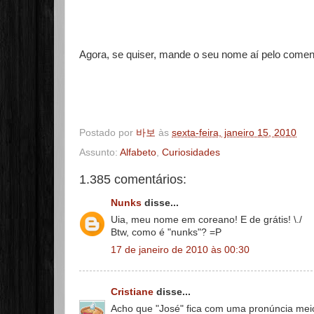
Agora, se quiser, mande o seu nome aí pelo comentá
Postado por
바보
às
sexta-feira, janeiro 15, 2010
Assunto:
Alfabeto
,
Curiosidades
1.385 comentários:
Nunks
disse...
Uia, meu nome em coreano! E de grátis! \./
Btw, como é "nunks"? =P
17 de janeiro de 2010 às 00:30
Cristiane
disse...
Acho que "José" fica com uma pronúncia me