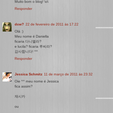
Muito bom o blog! \o\
Responder
dcw?
22 de fevereiro de 2011 às 17:22
Olá :)
Meu nome é Daniella
ficaria 다니엘라?
e lucila? ficaria 루씨라?
감사합니다! ^^
Responder
Jessica Schmitz
11 de março de 2011 às 23:32
Oie ^^ meu nome é Jessica
fica assim?
재시카
ou