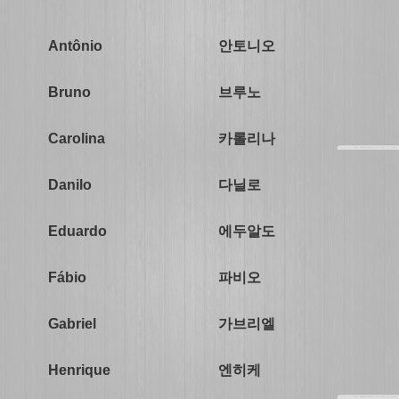
안토니오
Antônio
브루노
Bruno
카롤리나
Carolina
다닐로
Danilo
에두알도
Eduardo
파비오
Fábio
가브리엘
Gabriel
엔히케
Henrique