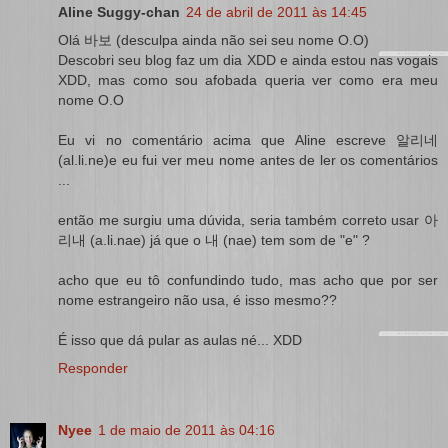
Aline Suggy-chan
24 de abril de 2011 às 14:45
Olá 바보 (desculpa ainda não sei seu nome O.O)
Descobri seu blog faz um dia XDD e ainda estou nas vogais
XDD, mas como sou afobada queria ver como era meu
nome O.O
Eu vi no comentário acima que Aline escreve 알리네
(al.li.ne)e eu fui ver meu nome antes de ler os comentários
...
então me surgiu uma dúvida, seria também correto usar 아
리내 (a.li.nae) já que o 내 (nae) tem som de "e" ?
acho que eu tô confundindo tudo, mas acho que por ser
nome estrangeiro não usa, é isso mesmo??
É isso que dá pular as aulas né... XDD
Responder
Nyee
1 de maio de 2011 às 04:16