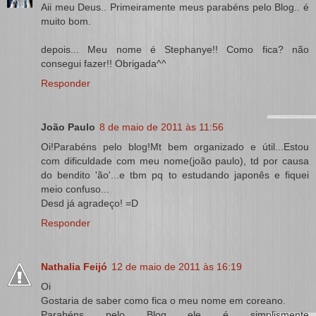
Aii meu Deus.. Primeiramente meus parabéns pelo Blog.. é
muito bom.
depois... Meu nome é Stephanye!! Como fica? não
consegui fazer!! Obrigada^^
Responder
João Paulo
8 de maio de 2011 às 11:56
Oi!Parabéns pelo blog!Mt bem organizado e útil...Estou
com dificuldade com meu nome(joão paulo), td por causa
do bendito 'ão'...e tbm pq to estudando japonês e fiquei
meio confuso...
Desd já agradeço! =D
Responder
Nathalia Feijó
12 de maio de 2011 às 16:19
Oi
Gostaria de saber como fica o meu nome em coreano.
Parabéns pelo Blog ele é simplismente