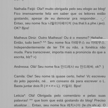
Nathalia Feijó: Ola!! muito obrigada pelo seu elogio ao blog!
Fico imensamente feliz em saber que os leitores estão
gostando, apesar de eu demorar pra responder... -_-’
Entao, seu nome fica 나탈리아페이저 (na.thal.li.a.phe.i.jeo).
OK? Bjos!
Matheus Diniz: Outro Matheus! Ou é o mesmo? Hehehe...
Então, tudo bem? ^^ Seu nome fica 마떼우스 ou 마테우스.
Independentemente de ter TH ou não, a fonética não
muda. Para transcrever, importa mais a pronúncia do que a
escrita, blz? =)
Andressa: Olá! Seu nome fica 안드레사 ou 안드레싸, ok? :)
Camila: Oie! Seu nome tá quase certo, hehe! Vc escreveu
do jeito japonês, né... em coreano dá para escrever o L.
Basta juntar dois R (ㄹ+ㄹ= L). 카밀라. Bjos!
Letiςia*: Olá! Obrigada pelo comentário e pelas suas
palavras! ^^ que bom que está gostando do blog! Preciso
atualizar.... Entao, seu nome fica 레치시아 (le.chi.shi.a). O