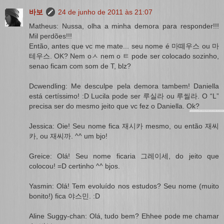
바보
24 de junho de 2011 às 21:07
Matheus: Nussa, olha a minha demora para responder!!!
Mil perdões!!!
Então, antes que vc me mate... seu nome é 마떼우스 ou 마
테우스. OK? Nem oㅅ nem o ㅌ pode ser colocado sozinho,
senao ficam com som de T, blz?
Dcwendling: Me desculpe pela demora tambem! Daniella
está certíssimo! :D Lucila pode ser 루실라 ou 루씰라. O “L”
precisa ser do mesmo jeito que vc fez o Daniella. Ok?
Jessica: Oie! Seu nome fica 재시카 mesmo, ou então 재씨
카, ou 재씨까. ^^ um bjo!
Greice: Olá! Seu nome ficaria 그레이세, do jeito que
colocou! =D certinho ^^ bjos.
Yasmin: Olá! Tem evoluído nos estudos? Seu nome (muito
bonito!) fica 야스민. :D
Aline Suggy-chan: Olá, tudo bem? Ehhee pode me chamar