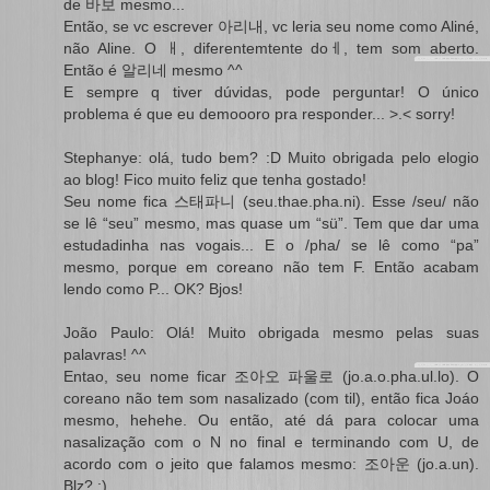
de 바보 mesmo...
Então, se vc escrever 아리내, vc leria seu nome como Aliné,
não Aline. O ㅐ, diferentemtente doㅔ, tem som aberto.
Então é 알리네 mesmo ^^
E sempre q tiver dúvidas, pode perguntar! O único
problema é que eu demoooro pra responder... >.< sorry!
Stephanye: olá, tudo bem? :D Muito obrigada pelo elogio
ao blog! Fico muito feliz que tenha gostado!
Seu nome fica 스태파니 (seu.thae.pha.ni). Esse /seu/ não
se lê “seu” mesmo, mas quase um “sü”. Tem que dar uma
estudadinha nas vogais... E o /pha/ se lê como “pa”
mesmo, porque em coreano não tem F. Então acabam
lendo como P... OK? Bjos!
João Paulo: Olá! Muito obrigada mesmo pelas suas
palavras! ^^
Entao, seu nome ficar 조아오 파울로 (jo.a.o.pha.ul.lo). O
coreano não tem som nasalizado (com til), então fica Joáo
mesmo, hehehe. Ou então, até dá para colocar uma
nasalização com o N no final e terminando com U, de
acordo com o jeito que falamos mesmo: 조아운 (jo.a.un).
Blz? :)