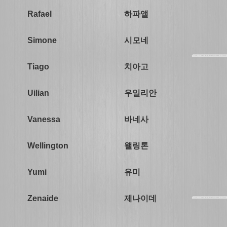
하파앨
Rafael
시모네
Simone
치아고
Tiago
우일리안
Uilian
바네사
Vanessa
왤링톤
Wellington
유미
Yumi
제나이데
Zenaide