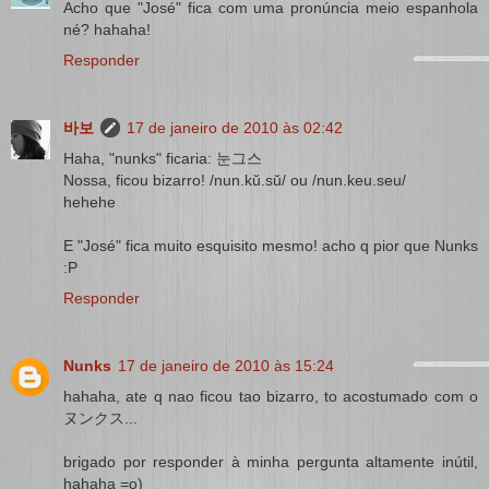
Acho que "José" fica com uma pronúncia meio espanhola
né? hahaha!
Responder
바보
17 de janeiro de 2010 às 02:42
Haha, "nunks" ficaria: 눈그스
Nossa, ficou bizarro! /nun.kŭ.sŭ/ ou /nun.keu.seu/
hehehe
E "José" fica muito esquisito mesmo! acho q pior que Nunks
:P
Responder
Nunks
17 de janeiro de 2010 às 15:24
hahaha, ate q nao ficou tao bizarro, to acostumado com o
ヌンクス...
brigado por responder à minha pergunta altamente inútil,
hahaha =o)