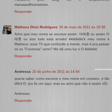
maraaavilhooosoooo..
Responder
Matheus Diniz Rodrigues
30 de maio de 2011 às 18:38
Acho que meu nome se escreve assim: 마때훘 ou assim 마
때훗 ou isso tudo esta errado! kkkkkkkk'k meu nome é
Matheus. esse Th que confunde a mente, mas é pra passar
só os "Fonemas" certo? Me dê uma luz o.O kkkkkkk'
Responder
Andressa
20 de junho de 2011 às 14:44
queria saber como escreve o meu nome em coreano, é tão
dificil D: (eu fiz um aqui, mas eu acho que não é assim xD)
Andressa
Responder