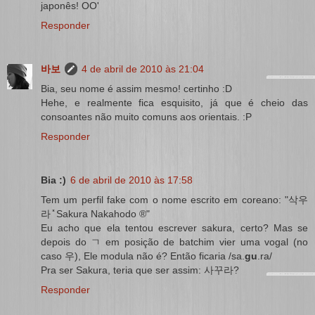
japonês! OO'
Responder
바보
4 de abril de 2010 às 21:04
Bia, seu nome é assim mesmo! certinho :D
Hehe, e realmente fica esquisito, já que é cheio das
consoantes não muito comuns aos orientais. :P
Responder
Bia :)
6 de abril de 2010 às 17:58
Tem um perfil fake com o nome escrito em coreano: "삭우
라 ̽ Sakura Nakahodo ®"
Eu acho que ela tentou escrever sakura, certo? Mas se
depois do ㄱ em posição de batchim vier uma vogal (no
caso 우), Ele modula não é? Então ficaria /sa.
gu
.ra/
Pra ser Sakura, teria que ser assim: 사꾸라?
Responder