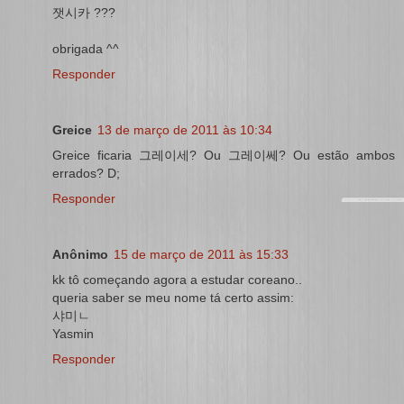
잿시카 ???
obrigada ^^
Responder
Greice
13 de março de 2011 às 10:34
Greice ficaria 그레이세? Ou 그레이쎄? Ou estão ambos
errados? D;
Responder
Anônimo
15 de março de 2011 às 15:33
kk tô começando agora a estudar coreano..
queria saber se meu nome tá certo assim:
샤미ㄴ
Yasmin
Responder