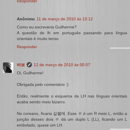
Responder
Anônimo
11 de março de 2010 às 10:12
Como eu escreveria Guilherme?
A questão de lh em português passando para língua
orientais é muito tenso
Responder
바보
12 de março de 2010 às 00:07
Oi, Guilherme!
Obrigada pelo comentário :)
Então, realmente o esquema de LH nas línguas orientais
acaba sendo meio bizarro.
No coreano, ficaria 길랠메. Esse ㄹ é um R meio L, então a
junção desses dois ㄹ dá um duplo L (LL), ficando um L
embolado, quase um LH.