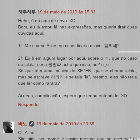
하루하루
19 de maio de 2010 às 15:33
Hehe, ó eu aqui de novo. XD
Bom, eu já estou lá nas expressões, mas queria tirar duas
dúvidas aqui.
1ª: Me chamo Aline, no caso, ficaria assim: 알리네?
2ª: Eu li em algum lugar por aqui, sobre o ㄹ, que no caso
de lalala, seria 랄랄라 acho que isso, né? o_o
Só que tem uma música do SE7EN, que se chama lalala,
mas se escreve 라라라 e se fala "la", mesmo, eles não teria
que ler como rarara?
Ai deos, complicação, espero que tenha entendido. XD
Responder
바보
19 de maio de 2010 às 23:59
Oi, Aline!
Sim sim, seu nome é assim mesmo que se escreve! ta