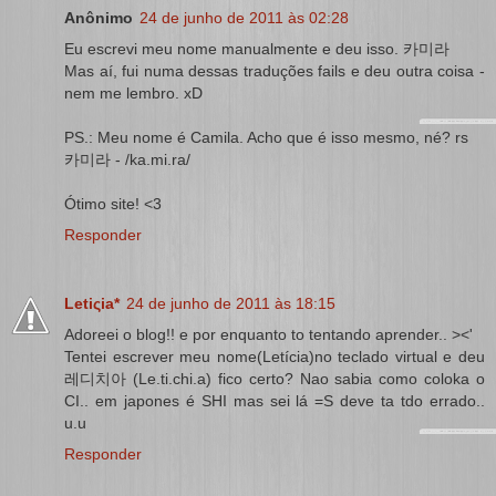
Anônimo
24 de junho de 2011 às 02:28
Eu escrevi meu nome manualmente e deu isso. 카미라
Mas aí, fui numa dessas traduções fails e deu outra coisa -
nem me lembro. xD
PS.: Meu nome é Camila. Acho que é isso mesmo, né? rs
카미라 - /ka.mi.ra/
Ótimo site! <3
Responder
Letiςia*
24 de junho de 2011 às 18:15
Adoreei o blog!! e por enquanto to tentando aprender.. ><'
Tentei escrever meu nome(Letícia)no teclado virtual e deu
레디치아 (Le.ti.chi.a) fico certo? Nao sabia como coloka o
CI.. em japones é SHI mas sei lá =S deve ta tdo errado..
u.u
Responder