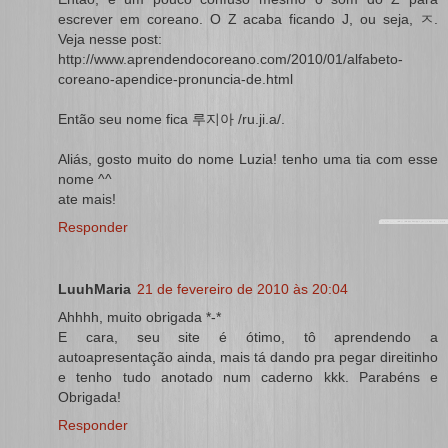
escrever em coreano. O Z acaba ficando J, ou seja, ㅈ.
Veja nesse post:
http://www.aprendendocoreano.com/2010/01/alfabeto-
coreano-apendice-pronuncia-de.html
Então seu nome fica 루지아 /ru.ji.a/.
Aliás, gosto muito do nome Luzia! tenho uma tia com esse
nome ^^
ate mais!
Responder
LuuhMaria
21 de fevereiro de 2010 às 20:04
Ahhhh, muito obrigada *-*
E cara, seu site é ótimo, tô aprendendo a
autoapresentação ainda, mais tá dando pra pegar direitinho
e tenho tudo anotado num caderno kkk. Parabéns e
Obrigada!
Responder