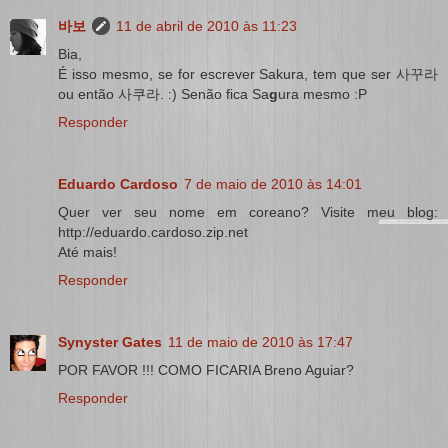
바보
11 de abril de 2010 às 11:23
Bia,
É isso mesmo, se for escrever Sakura, tem que ser 사꾸라
ou então 사쿠라. :) Senão fica Sa
g
ura mesmo :P
Responder
Eduardo Cardoso
7 de maio de 2010 às 14:01
Quer ver seu nome em coreano? Visite meu blog:
http://eduardo.cardoso.zip.net
Até mais!
Responder
Synyster Gates
11 de maio de 2010 às 17:47
POR FAVOR !!! COMO FICARIA Breno Aguiar?
Responder