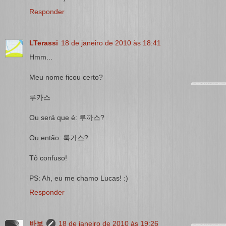
Responder
LTerassi
18 de janeiro de 2010 às 18:41
Hmm...
Meu nome ficou certo?
루카스
Ou será que é: 루까스?
Ou então: 룩가스?
Tô confuso!
PS: Ah, eu me chamo Lucas! :)
Responder
바보
18 de janeiro de 2010 às 19:26