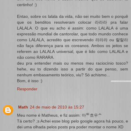
certinho! :)
Entao, sobre os lalala da vida, não sei muito bem o porquê
que os benditos resolveram colocar 라라라 pra falar
LALALA. O que eu acho é assim: como LALALA é uma
expressão mundial de cantorolar, que todo mundo conhece
como LALALA, acredito que escrevendo 라라라 ou 랄랄라
não faça diferença para os coreanos. Ambos os jeitos se
referem ao LALALA universal, que é lido como LALALA e
não como RARARA.
deu pra entender mais ou menos meu raciocínio tosco?
hehe, eu to dizendo isso a partir do que penso, sem
nenhum embasamento teórico, viu? Só achismo...
Bom, é isso :)
Responder
Math
24 de maio de 2010 às 15:27
Meu nome é Matheus, e fiz assim: 마ᄐ흐우ᄉ
Tá certo? ;s Achei esse blog pelo google agora há pouco, e
dei uma olhada pelos posts pra poder montar o nome XD