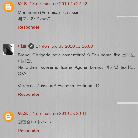
Ve.S.
13 de maio de 2010 às 22:22
Meu nome (Verônica) fica assim~
베로니카 ? >w<''
Responder
바보
14 de maio de 2010 às 16:08
Breno: Obrigada pelo comentário! :) Seu nome fica 브레노
아기알.
Na ordem coreana, ficaria Aguiar Breno: 아기알 브레노.
OK?
Verônica: é isso ae! Escreveu certinho! :D
Responder
Ve.S.
14 de maio de 2010 às 20:11
고맙습니다~ *-*'~
Responder