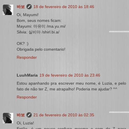
바보
18 de fevereiro de 2010 às 18:46
Oi, Mayumi!
Bom, seus nomes ficam:
Mayumi: 마유미 /ma.yu.mi/
Silvia: 실비아 /shirl.bi.a/
OK? :)
Obrigada pelo comentario!
Responder
LuuhMaria
19 de fevereiro de 2010 às 23:46
Estou apanhando pra escrever meu nome, é Luzia, e pelo
fato de não ter Z, me atrapalho! Poderia me ajudar? ^^
Responder
바보
21 de fevereiro de 2010 às 02:35
Oi, Luzia!
Então, é um pouco confuso mesmo o som do Z para