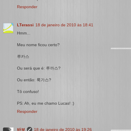
Responder
LTerassi
18 de janeiro de 2010 às 18:41
Hmm...
Meu nome ficou certo?
루카스
Ou será que é: 루까스?
Ou então: 룩가스?
Tô confuso!
PS: Ah, eu me chamo Lucas! :)
Responder
바보
18 de janeiro de 2010 às 19:26