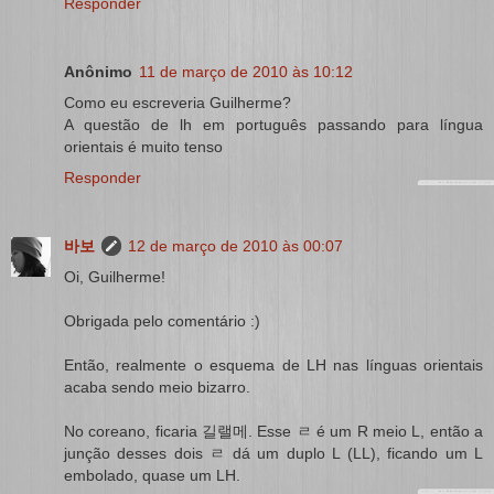
Responder
Anônimo
11 de março de 2010 às 10:12
Como eu escreveria Guilherme?
A questão de lh em português passando para língua
orientais é muito tenso
Responder
바보
12 de março de 2010 às 00:07
Oi, Guilherme!
Obrigada pelo comentário :)
Então, realmente o esquema de LH nas línguas orientais
acaba sendo meio bizarro.
No coreano, ficaria 길랠메. Esse ㄹ é um R meio L, então a
junção desses dois ㄹ dá um duplo L (LL), ficando um L
embolado, quase um LH.