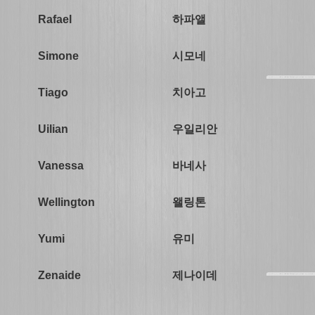
하파앨
Rafael
시모네
Simone
치아고
Tiago
우일리안
Uilian
바네사
Vanessa
왤링톤
Wellington
유미
Yumi
제나이데
Zenaide