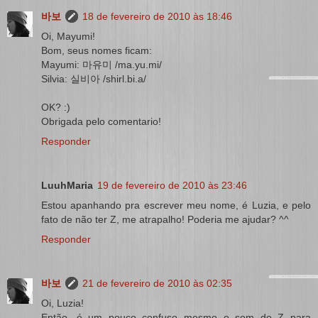
바보
18 de fevereiro de 2010 às 18:46
Oi, Mayumi!
Bom, seus nomes ficam:
Mayumi: 마유미 /ma.yu.mi/
Silvia: 실비아 /shirl.bi.a/
OK? :)
Obrigada pelo comentario!
Responder
LuuhMaria
19 de fevereiro de 2010 às 23:46
Estou apanhando pra escrever meu nome, é Luzia, e pelo
fato de não ter Z, me atrapalho! Poderia me ajudar? ^^
Responder
바보
21 de fevereiro de 2010 às 02:35
Oi, Luzia!
Então, é um pouco confuso mesmo o som do Z para