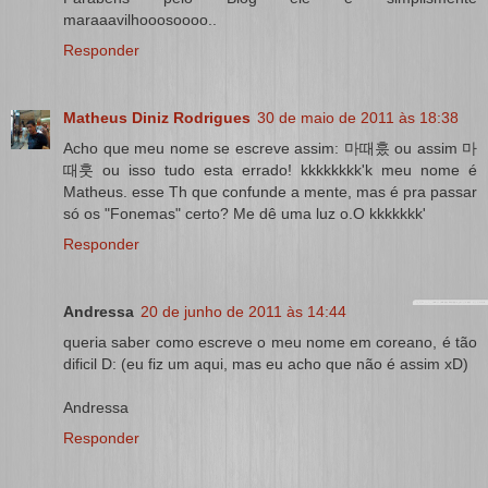
maraaavilhooosoooo..
Responder
Matheus Diniz Rodrigues
30 de maio de 2011 às 18:38
Acho que meu nome se escreve assim: 마때훘 ou assim 마
때훗 ou isso tudo esta errado! kkkkkkkk'k meu nome é
Matheus. esse Th que confunde a mente, mas é pra passar
só os "Fonemas" certo? Me dê uma luz o.O kkkkkkk'
Responder
Andressa
20 de junho de 2011 às 14:44
queria saber como escreve o meu nome em coreano, é tão
dificil D: (eu fiz um aqui, mas eu acho que não é assim xD)
Andressa
Responder