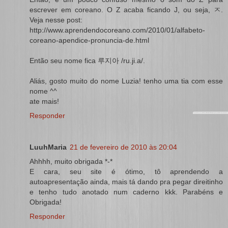
escrever em coreano. O Z acaba ficando J, ou seja, ㅈ.
Veja nesse post:
http://www.aprendendocoreano.com/2010/01/alfabeto-
coreano-apendice-pronuncia-de.html
Então seu nome fica 루지아 /ru.ji.a/.
Aliás, gosto muito do nome Luzia! tenho uma tia com esse
nome ^^
ate mais!
Responder
LuuhMaria
21 de fevereiro de 2010 às 20:04
Ahhhh, muito obrigada *-*
E cara, seu site é ótimo, tô aprendendo a
autoapresentação ainda, mais tá dando pra pegar direitinho
e tenho tudo anotado num caderno kkk. Parabéns e
Obrigada!
Responder