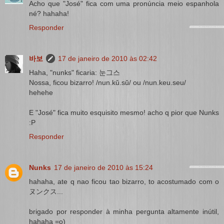
Acho que "José" fica com uma pronúncia meio espanhola
né? hahaha!
Responder
바보
17 de janeiro de 2010 às 02:42
Haha, "nunks" ficaria: 눈그스
Nossa, ficou bizarro! /nun.kŭ.sŭ/ ou /nun.keu.seu/
hehehe
E "José" fica muito esquisito mesmo! acho q pior que Nunks
:P
Responder
Nunks
17 de janeiro de 2010 às 15:24
hahaha, ate q nao ficou tao bizarro, to acostumado com o
ヌンクス...
brigado por responder à minha pergunta altamente inútil,
hahaha =o)