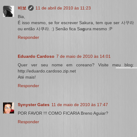
바보
11 de abril de 2010 às 11:23
Bia,
É isso mesmo, se for escrever Sakura, tem que ser 사꾸라
ou então 사쿠라. :) Senão fica Sa
g
ura mesmo :P
Responder
Eduardo Cardoso
7 de maio de 2010 às 14:01
Quer ver seu nome em coreano? Visite meu blog:
http://eduardo.cardoso.zip.net
Até mais!
Responder
Synyster Gates
11 de maio de 2010 às 17:47
POR FAVOR !!! COMO FICARIA Breno Aguiar?
Responder