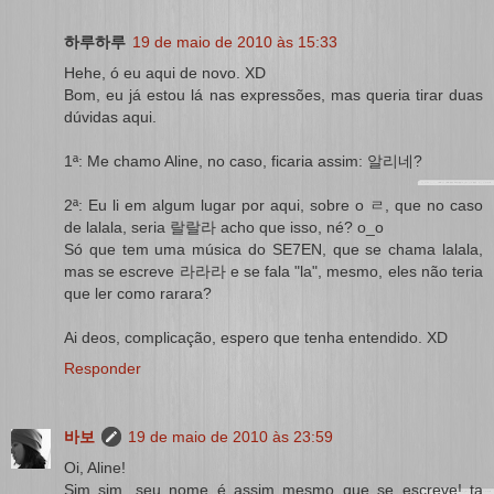
하루하루
19 de maio de 2010 às 15:33
Hehe, ó eu aqui de novo. XD
Bom, eu já estou lá nas expressões, mas queria tirar duas
dúvidas aqui.
1ª: Me chamo Aline, no caso, ficaria assim: 알리네?
2ª: Eu li em algum lugar por aqui, sobre o ㄹ, que no caso
de lalala, seria 랄랄라 acho que isso, né? o_o
Só que tem uma música do SE7EN, que se chama lalala,
mas se escreve 라라라 e se fala "la", mesmo, eles não teria
que ler como rarara?
Ai deos, complicação, espero que tenha entendido. XD
Responder
바보
19 de maio de 2010 às 23:59
Oi, Aline!
Sim sim, seu nome é assim mesmo que se escreve! ta