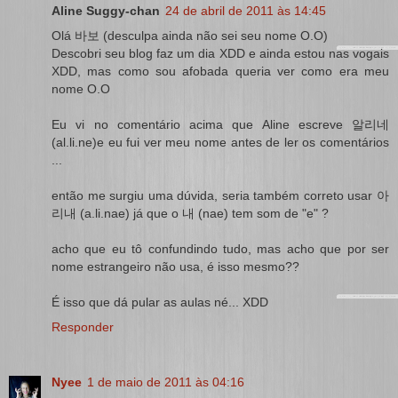
Aline Suggy-chan
24 de abril de 2011 às 14:45
Olá 바보 (desculpa ainda não sei seu nome O.O)
Descobri seu blog faz um dia XDD e ainda estou nas vogais
XDD, mas como sou afobada queria ver como era meu
nome O.O
Eu vi no comentário acima que Aline escreve 알리네
(al.li.ne)e eu fui ver meu nome antes de ler os comentários
...
então me surgiu uma dúvida, seria também correto usar 아
리내 (a.li.nae) já que o 내 (nae) tem som de "e" ?
acho que eu tô confundindo tudo, mas acho que por ser
nome estrangeiro não usa, é isso mesmo??
É isso que dá pular as aulas né... XDD
Responder
Nyee
1 de maio de 2011 às 04:16