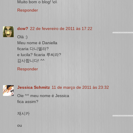
Muito bom o blog! \o\
Responder
dcw?
22 de fevereiro de 2011 às 17:22
Olá :)
Meu nome é Daniella
ficaria 다니엘라?
e lucila? ficaria 루씨라?
감사합니다! ^^
Responder
Jessica Schmitz
11 de março de 2011 às 23:32
Oie ^^ meu nome é Jessica
fica assim?
재시카
ou