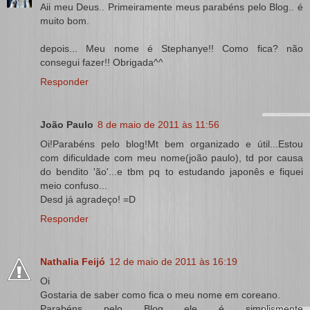
Aii meu Deus.. Primeiramente meus parabéns pelo Blog.. é
muito bom.
depois... Meu nome é Stephanye!! Como fica? não
consegui fazer!! Obrigada^^
Responder
João Paulo
8 de maio de 2011 às 11:56
Oi!Parabéns pelo blog!Mt bem organizado e útil...Estou
com dificuldade com meu nome(joão paulo), td por causa
do bendito 'ão'...e tbm pq to estudando japonês e fiquei
meio confuso...
Desd já agradeço! =D
Responder
Nathalia Feijó
12 de maio de 2011 às 16:19
Oi
Gostaria de saber como fica o meu nome em coreano.
Parabéns pelo Blog ele é simplismente