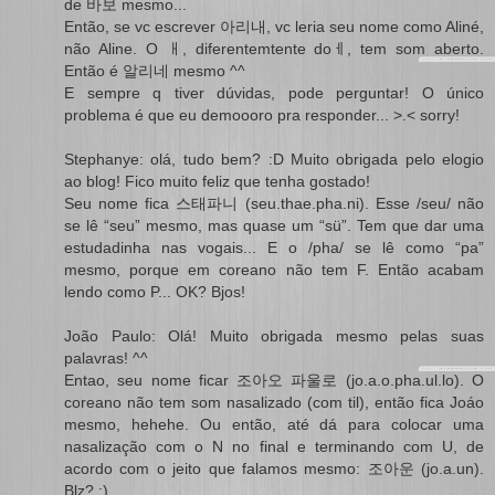
de 바보 mesmo...
Então, se vc escrever 아리내, vc leria seu nome como Aliné,
não Aline. O ㅐ, diferentemtente doㅔ, tem som aberto.
Então é 알리네 mesmo ^^
E sempre q tiver dúvidas, pode perguntar! O único
problema é que eu demoooro pra responder... >.< sorry!
Stephanye: olá, tudo bem? :D Muito obrigada pelo elogio
ao blog! Fico muito feliz que tenha gostado!
Seu nome fica 스태파니 (seu.thae.pha.ni). Esse /seu/ não
se lê “seu” mesmo, mas quase um “sü”. Tem que dar uma
estudadinha nas vogais... E o /pha/ se lê como “pa”
mesmo, porque em coreano não tem F. Então acabam
lendo como P... OK? Bjos!
João Paulo: Olá! Muito obrigada mesmo pelas suas
palavras! ^^
Entao, seu nome ficar 조아오 파울로 (jo.a.o.pha.ul.lo). O
coreano não tem som nasalizado (com til), então fica Joáo
mesmo, hehehe. Ou então, até dá para colocar uma
nasalização com o N no final e terminando com U, de
acordo com o jeito que falamos mesmo: 조아운 (jo.a.un).
Blz? :)