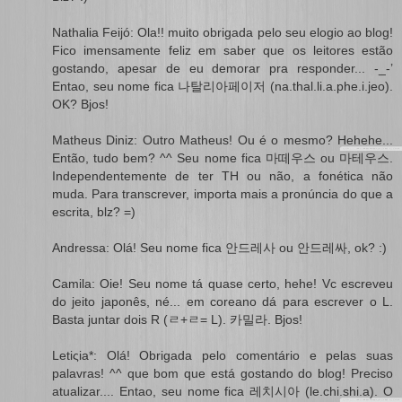
Nathalia Feijó: Ola!! muito obrigada pelo seu elogio ao blog!
Fico imensamente feliz em saber que os leitores estão
gostando, apesar de eu demorar pra responder... -_-’
Entao, seu nome fica 나탈리아페이저 (na.thal.li.a.phe.i.jeo).
OK? Bjos!
Matheus Diniz: Outro Matheus! Ou é o mesmo? Hehehe...
Então, tudo bem? ^^ Seu nome fica 마떼우스 ou 마테우스.
Independentemente de ter TH ou não, a fonética não
muda. Para transcrever, importa mais a pronúncia do que a
escrita, blz? =)
Andressa: Olá! Seu nome fica 안드레사 ou 안드레싸, ok? :)
Camila: Oie! Seu nome tá quase certo, hehe! Vc escreveu
do jeito japonês, né... em coreano dá para escrever o L.
Basta juntar dois R (ㄹ+ㄹ= L). 카밀라. Bjos!
Letiςia*: Olá! Obrigada pelo comentário e pelas suas
palavras! ^^ que bom que está gostando do blog! Preciso
atualizar.... Entao, seu nome fica 레치시아 (le.chi.shi.a). O