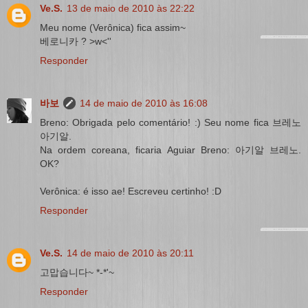
Ve.S.
13 de maio de 2010 às 22:22
Meu nome (Verônica) fica assim~
베로니카 ? >w<''
Responder
바보
14 de maio de 2010 às 16:08
Breno: Obrigada pelo comentário! :) Seu nome fica 브레노
아기알.
Na ordem coreana, ficaria Aguiar Breno: 아기알 브레노.
OK?
Verônica: é isso ae! Escreveu certinho! :D
Responder
Ve.S.
14 de maio de 2010 às 20:11
고맙습니다~ *-*'~
Responder