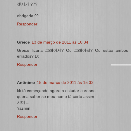
잿시카 ???
obrigada ^^
Responder
Greice
13 de março de 2011 às 10:34
Greice ficaria 그레이세? Ou 그레이쎄? Ou estão ambos
errados? D;
Responder
Anônimo
15 de março de 2011 às 15:33
kk tô começando agora a estudar coreano..
queria saber se meu nome tá certo assim:
샤미ㄴ
Yasmin
Responder