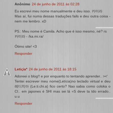
Anônimo
24 de junho de 2011 às 02:28
Eu escrevi meu nome manualmente e deu isso. 카미라
Mas aí, fui numa dessas traduções fails e deu outra coisa -
nem me lembro. xD
PS.: Meu nome é Camila. Acho que é isso mesmo, né? rs
카미라 - /ka.mi.ra/
Ótimo site! <3
Responder
Letiςia*
24 de junho de 2011 às 18:15
Adoreei o blog!! e por enquanto to tentando aprender.. ><'
Tentei escrever meu nome(Letícia)no teclado virtual e deu
레디치아 (Le.ti.chi.a) fico certo? Nao sabia como coloka o
CI.. em japones é SHI mas sei lá =S deve ta tdo errado..
u.u
Responder