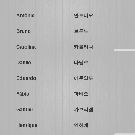
안토니오
Antônio
브루노
Bruno
카롤리나
Carolina
다닐로
Danilo
에두알도
Eduardo
파비오
Fábio
가브리엘
Gabriel
엔히케
Henrique