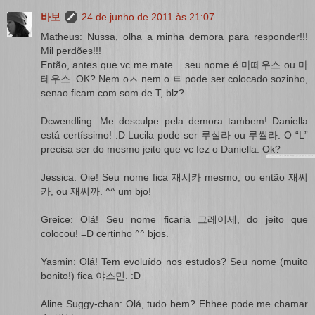
바보
24 de junho de 2011 às 21:07
Matheus: Nussa, olha a minha demora para responder!!!
Mil perdões!!!
Então, antes que vc me mate... seu nome é 마떼우스 ou 마
테우스. OK? Nem oㅅ nem o ㅌ pode ser colocado sozinho,
senao ficam com som de T, blz?
Dcwendling: Me desculpe pela demora tambem! Daniella
está certíssimo! :D Lucila pode ser 루실라 ou 루씰라. O “L”
precisa ser do mesmo jeito que vc fez o Daniella. Ok?
Jessica: Oie! Seu nome fica 재시카 mesmo, ou então 재씨
카, ou 재씨까. ^^ um bjo!
Greice: Olá! Seu nome ficaria 그레이세, do jeito que
colocou! =D certinho ^^ bjos.
Yasmin: Olá! Tem evoluído nos estudos? Seu nome (muito
bonito!) fica 야스민. :D
Aline Suggy-chan: Olá, tudo bem? Ehhee pode me chamar