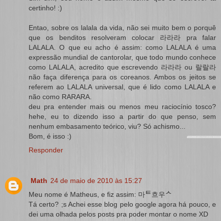
certinho! :)
Entao, sobre os lalala da vida, não sei muito bem o porquê
que os benditos resolveram colocar 라라라 pra falar
LALALA. O que eu acho é assim: como LALALA é uma
expressão mundial de cantorolar, que todo mundo conhece
como LALALA, acredito que escrevendo 라라라 ou 랄랄라
não faça diferença para os coreanos. Ambos os jeitos se
referem ao LALALA universal, que é lido como LALALA e
não como RARARA.
deu pra entender mais ou menos meu raciocínio tosco?
hehe, eu to dizendo isso a partir do que penso, sem
nenhum embasamento teórico, viu? Só achismo...
Bom, é isso :)
Responder
Math
24 de maio de 2010 às 15:27
Meu nome é Matheus, e fiz assim: 마ᄐ흐우ᄉ
Tá certo? ;s Achei esse blog pelo google agora há pouco, e
dei uma olhada pelos posts pra poder montar o nome XD