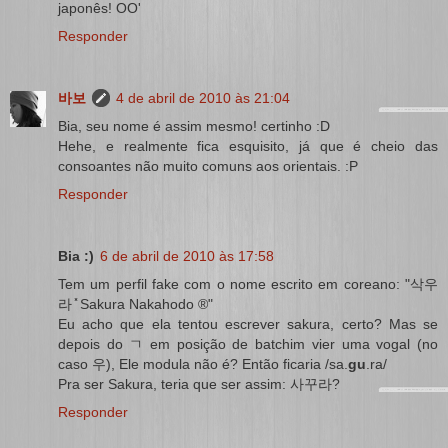
japonês! OO'
Responder
바보
4 de abril de 2010 às 21:04
Bia, seu nome é assim mesmo! certinho :D
Hehe, e realmente fica esquisito, já que é cheio das
consoantes não muito comuns aos orientais. :P
Responder
Bia :)
6 de abril de 2010 às 17:58
Tem um perfil fake com o nome escrito em coreano: "삭우
라 ̽ Sakura Nakahodo ®"
Eu acho que ela tentou escrever sakura, certo? Mas se
depois do ㄱ em posição de batchim vier uma vogal (no
caso 우), Ele modula não é? Então ficaria /sa.
gu
.ra/
Pra ser Sakura, teria que ser assim: 사꾸라?
Responder