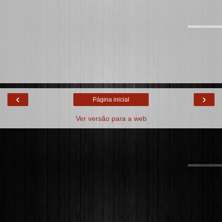
‹
›
Página inicial
Ver versão para a web