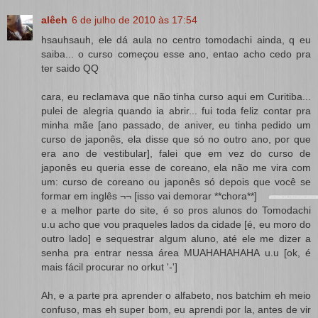
alêeh
6 de julho de 2010 às 17:54
hsauhsauh, ele dá aula no centro tomodachi ainda, q eu
saiba... o curso começou esse ano, entao acho cedo pra
ter saido QQ
cara, eu reclamava que não tinha curso aqui em Curitiba...
pulei de alegria quando ia abrir... fui toda feliz contar pra
minha mãe [ano passado, de aniver, eu tinha pedido um
curso de japonês, ela disse que só no outro ano, por que
era ano de vestibular], falei que em vez do curso de
japonês eu queria esse de coreano, ela não me vira com
um: curso de coreano ou japonês só depois que você se
formar em inglês ¬¬ [isso vai demorar **chora**]
e a melhor parte do site, é so pros alunos do Tomodachi
u.u acho que vou praqueles lados da cidade [é, eu moro do
outro lado] e sequestrar algum aluno, até ele me dizer a
senha pra entrar nessa área MUAHAHAHAHA u.u [ok, é
mais fácil procurar no orkut '-']
Ah, e a parte pra aprender o alfabeto, nos batchim eh meio
confuso, mas eh super bom, eu aprendi por la, antes de vir