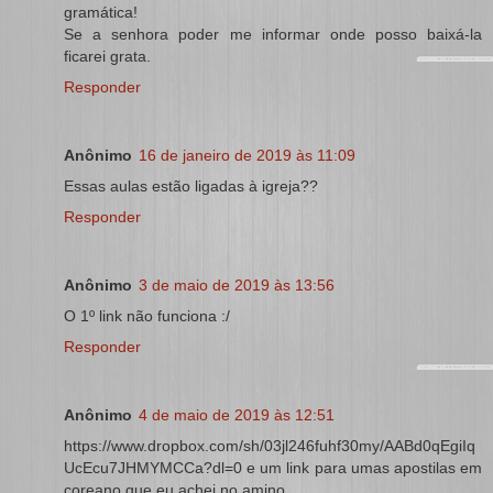
gramática!
Se a senhora poder me informar onde posso baixá-la
ficarei grata.
Responder
Anônimo
16 de janeiro de 2019 às 11:09
Essas aulas estão ligadas à igreja??
Responder
Anônimo
3 de maio de 2019 às 13:56
O 1º link não funciona :/
Responder
Anônimo
4 de maio de 2019 às 12:51
https://www.dropbox.com/sh/03jl246fuhf30my/AABd0qEgiIq
UcEcu7JHMYMCCa?dl=0 e um link para umas apostilas em
coreano que eu achei no amino