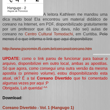
A leitora Kathleen me mandou uma
dica muito boa! Ela encontrou um material didático de
coreano na Internet, em PDF, disponibilizado gratuitamente
por um professor que dá (ou dava, não sei) aulas de
coreano no
Centro Cultural Tomodachi
, em Curitiba.
Pelo
menos é o que informa o link que aqui disponibilizo:
http://www.jjscremin.t5.com.br/coreano/coreano.htm
UPDATE
: como o link parou de funcionar para baixar o
arquivo, disponibilizei em outro local, ambas as apostilas.
Só que agora, como consegui uma outra versão da mesma
apostila (o primeiro volume), estou disponibilizando esta
atual, ok? É a tal
Coreano Divertido
que foi comentado
algumas vezes por aqui :P
Obrigada, Luh querida! ^^
Download
:
Coreano Divertido - Vol. 1 (Hangugo 1)