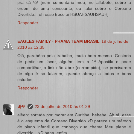
pra cá \õ/ [num comentario meu, no alfabeto, sobre a
ordem de uma consoante, eu falei sobre o Coreano
Divertido... eh esse treco ai HSUAHSAUHSAUH]
Responder
EAGLES FAMILY - PHAMA TEAM BRASIL
19 de julho de
2010 às 12:35
Olá, parabéns pelo trabalho, muito bom mesmo. Gostaria
de pedir um favor, alguém tem a 1ª Apostila e pode
compartilhar, o link não abre (corrompido), se precisarem
de algo é só falarem, grande abraço a todos e bons
estudos.
Responder
바보
23 de julho de 2010 às 01:39
alêeh: sortuda por morar em Curitiba! hehehe. Ah tá, esse
é o esquema de Coreano Divertido xD parece um método
de piano infantil que conheço que chama Meu piano é
divertido... xD haha, enfim...