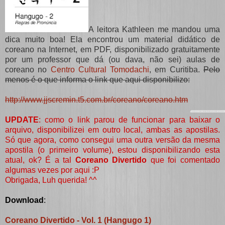
A leitora Kathleen me mandou uma
dica muito boa! Ela encontrou um material didático de
coreano na Internet, em PDF, disponibilizado gratuitamente
por um professor que dá (ou dava, não sei) aulas de
coreano no
Centro Cultural Tomodachi
, em Curitiba.
Pelo
menos é o que informa o link que aqui disponibilizo:
http://www.jjscremin.t5.com.br/coreano/coreano.htm
UPDATE
: como o link parou de funcionar para baixar o
arquivo, disponibilizei em outro local, ambas as apostilas.
Só que agora, como consegui uma outra versão da mesma
apostila (o primeiro volume), estou disponibilizando esta
atual, ok? É a tal
Coreano Divertido
que foi comentado
algumas vezes por aqui :P
Obrigada, Luh querida! ^^
Download
:
Coreano Divertido - Vol. 1 (Hangugo 1)