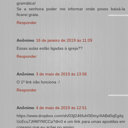
gramática!
Se a senhora poder me informar onde posso baixá-la
ficarei grata.
Responder
Anônimo
16 de janeiro de 2019 às 11:09
Essas aulas estão ligadas à igreja??
Responder
Anônimo
3 de maio de 2019 às 13:56
O 1º link não funciona :/
Responder
Anônimo
4 de maio de 2019 às 12:51
https://www.dropbox.com/sh/03jl246fuhf30my/AABd0qEgiIq
UcEcu7JHMYMCCa?dl=0 e um link para umas apostilas em
coreano que eu achei no amino