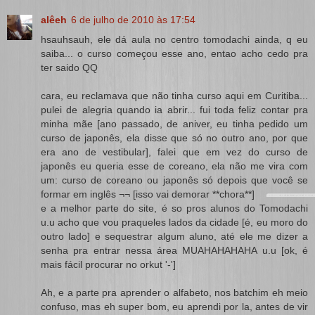
alêeh
6 de julho de 2010 às 17:54
hsauhsauh, ele dá aula no centro tomodachi ainda, q eu
saiba... o curso começou esse ano, entao acho cedo pra
ter saido QQ
cara, eu reclamava que não tinha curso aqui em Curitiba...
pulei de alegria quando ia abrir... fui toda feliz contar pra
minha mãe [ano passado, de aniver, eu tinha pedido um
curso de japonês, ela disse que só no outro ano, por que
era ano de vestibular], falei que em vez do curso de
japonês eu queria esse de coreano, ela não me vira com
um: curso de coreano ou japonês só depois que você se
formar em inglês ¬¬ [isso vai demorar **chora**]
e a melhor parte do site, é so pros alunos do Tomodachi
u.u acho que vou praqueles lados da cidade [é, eu moro do
outro lado] e sequestrar algum aluno, até ele me dizer a
senha pra entrar nessa área MUAHAHAHAHA u.u [ok, é
mais fácil procurar no orkut '-']
Ah, e a parte pra aprender o alfabeto, nos batchim eh meio
confuso, mas eh super bom, eu aprendi por la, antes de vir