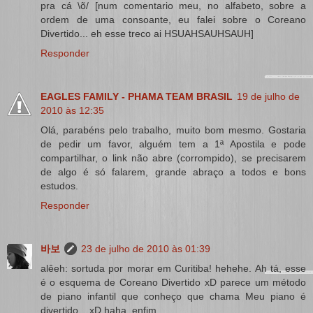
pra cá \õ/ [num comentario meu, no alfabeto, sobre a
ordem de uma consoante, eu falei sobre o Coreano
Divertido... eh esse treco ai HSUAHSAUHSAUH]
Responder
EAGLES FAMILY - PHAMA TEAM BRASIL
19 de julho de
2010 às 12:35
Olá, parabéns pelo trabalho, muito bom mesmo. Gostaria
de pedir um favor, alguém tem a 1ª Apostila e pode
compartilhar, o link não abre (corrompido), se precisarem
de algo é só falarem, grande abraço a todos e bons
estudos.
Responder
바보
23 de julho de 2010 às 01:39
alêeh: sortuda por morar em Curitiba! hehehe. Ah tá, esse
é o esquema de Coreano Divertido xD parece um método
de piano infantil que conheço que chama Meu piano é
divertido... xD haha, enfim...