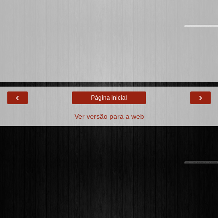
‹
›
Página inicial
Ver versão para a web