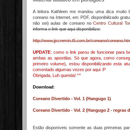
A leitora Kathleen me mandou uma dica muito b
coreano na Internet, em PDF, disponibilizado grat
não sei) aulas de coreano no
Centro Cultural T
informa o link que aqui disponibilizo:
http://www.jjscremin.t5.com.br/coreano/coreano.ht
UPDATE
: como o link parou de funcionar para bai
ambas as apostilas. Só que agora, como conseg
primeiro volume), estou disponibilizando esta at
comentado algumas vezes por aqui :P
Obrigada, Luh querida! ^^
Download
:
Coreano Divertido - Vol. 1 (Hangugo 1)
Coreano Divertido - Vol. 2 (Hangugo 2 - regras 
Estão disponíveis somente as duas primeiras pa