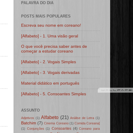
PALAVRA DO DIA
POSTS MAIS POPULARES
Escreva seu nome em coreano!
[Alfabeto] - 1. Uma visão geral
O que você precisa saber antes de
começar a estudar coreano
[Alfabeto] - 2. Vogais Simples
[Alfabeto] - 3. Vogais derivadas
Material didático em português
[Alfabeto] - 5. Consoantes Simples
ASSUNTO
Alfabeto
(21)
Adjetivos
(1)
Análise de Letra
(1)
Batchim
(7)
Cinema Coreano
(1)
Comida Coreana]
Consoantes
(4)
(1)
Conjunções
(1)
Coreano para