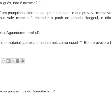
ortuguês, não é mesmo? :)
É um pouquinho diferente da que eu uso aqui e que provavelmente v
e vale mesmo é entender a partir do próprio Hangeul, e nã
neira. Aguardemmmm! xD
g e o material que existe na internet, como esse! ^^ Bom proveito e
r é só pros alunos do Tomodachi! :P