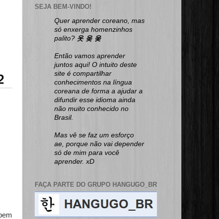
SEJA BEM-VINDO!
Quer aprender coreano, mas
só enxerga homenzinhos
palito?
옷 옺 웆
Então vamos aprender
juntos aqui! O intuito deste
site é compartilhar
conhecimentos na língua
coreana de forma a ajudar a
difundir esse idioma ainda
não muito conhecido no
Brasil.
Mas vê se faz um esforço
ae, porque não vai depender
só de mim para você
aprender. xD
FAÇA PARTE DO GRUPO HANGUGO_BR
 bem