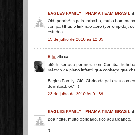
EAGLES FAMILY - PHAMA TEAM BRASIL
di
Olá, parabéns pelo trabalho, muito bom mesm
compartilhar, o link não abre (corrompido), 
estudos.
19 de julho de 2010 às 12:35
바보
disse...
alêeh: sortuda por morar em Curitiba! heheh
método de piano infantil que conheço que cha
Eagles Family: Olá! Obrigada pelo seu coment
download, ok? :)
23 de julho de 2010 às 01:39
EAGLES FAMILY - PHAMA TEAM BRASIL
di
Boa noite, muito obrigado, fico aguardando.
:)