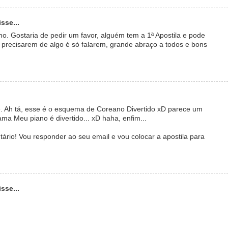
sse...
o. Gostaria de pedir um favor, alguém tem a 1ª Apostila e pode
se precisarem de algo é só falarem, grande abraço a todos e bons
e. Ah tá, esse é o esquema de Coreano Divertido xD parece um
ma Meu piano é divertido... xD haha, enfim...
ário! Vou responder ao seu email e vou colocar a apostila para
sse...