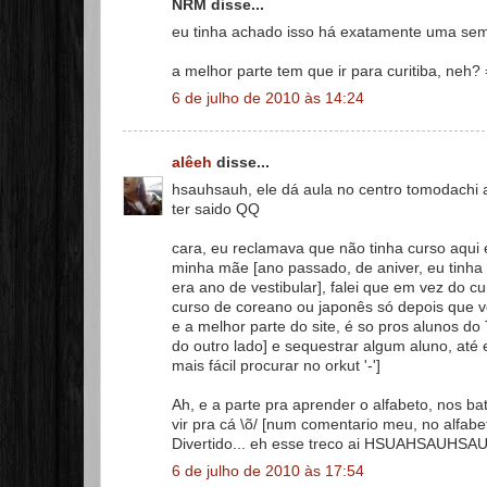
NRM disse...
eu tinha achado isso há exatamente uma sem
a melhor parte tem que ir para curitiba, neh? 
6 de julho de 2010 às 14:24
alêeh
disse...
hsauhsauh, ele dá aula no centro tomodachi 
ter saido QQ
cara, eu reclamava que não tinha curso aqui em 
minha mãe [ano passado, de aniver, eu tinha 
era ano de vestibular], falei que em vez do 
curso de coreano ou japonês só depois que vo
e a melhor parte do site, é so pros alunos d
do outro lado] e sequestrar algum aluno, at
mais fácil procurar no orkut '-']
Ah, e a parte pra aprender o alfabeto, nos b
vir pra cá \õ/ [num comentario meu, no alfab
Divertido... eh esse treco ai HSUAHSAUHSA
6 de julho de 2010 às 17:54