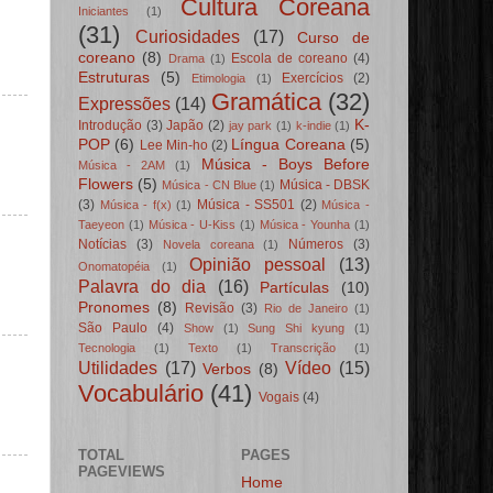
Cultura Coreana
Iniciantes
(1)
(31)
Curiosidades
(17)
Curso de
coreano
(8)
Escola de coreano
(4)
Drama
(1)
Estruturas
(5)
Exercícios
(2)
Etimologia
(1)
Gramática
(32)
Expressões
(14)
K-
Introdução
(3)
Japão
(2)
jay park
(1)
k-indie
(1)
POP
(6)
Língua Coreana
(5)
Lee Min-ho
(2)
Música - Boys Before
Música - 2AM
(1)
Flowers
(5)
Música - DBSK
Música - CN Blue
(1)
(3)
Música - SS501
(2)
Música - f(x)
(1)
Música -
Taeyeon
(1)
Música - U-Kiss
(1)
Música - Younha
(1)
Notícias
(3)
Números
(3)
Novela coreana
(1)
Opinião pessoal
(13)
Onomatopéia
(1)
Palavra do dia
(16)
Partículas
(10)
Pronomes
(8)
Revisão
(3)
Rio de Janeiro
(1)
São Paulo
(4)
Show
(1)
Sung Shi kyung
(1)
Tecnologia
(1)
Texto
(1)
Transcrição
(1)
Utilidades
(17)
Vídeo
(15)
Verbos
(8)
Vocabulário
(41)
Vogais
(4)
TOTAL
PAGES
PAGEVIEWS
Home