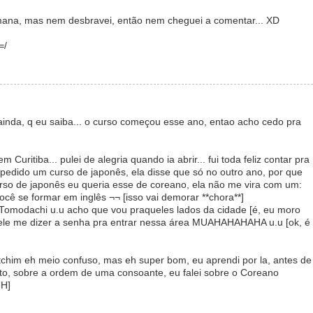
ana, mas nem desbravei, então nem cheguei a comentar... XD
=/
ainda, q eu saiba... o curso começou esse ano, entao acho cedo pra
Curitiba... pulei de alegria quando ia abrir... fui toda feliz contar pra
pedido um curso de japonês, ela disse que só no outro ano, por que
curso de japonês eu queria esse de coreano, ela não me vira com um:
cê se formar em inglês ¬¬ [isso vai demorar **chora**]
o Tomodachi u.u acho que vou praqueles lados da cidade [é, eu moro
é ele me dizer a senha pra entrar nessa área MUAHAHAHAHA u.u [ok, é
atchim eh meio confuso, mas eh super bom, eu aprendi por la, antes de
eto, sobre a ordem de uma consoante, eu falei sobre o Coreano
UH]