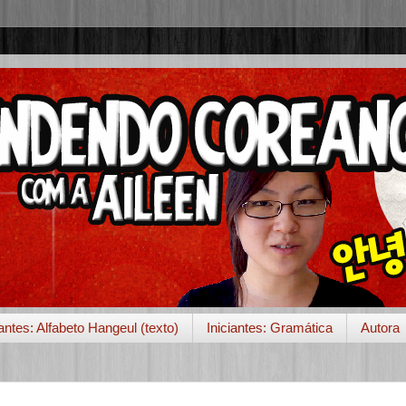
iantes: Alfabeto Hangeul (texto)
Iniciantes: Gramática
Autora