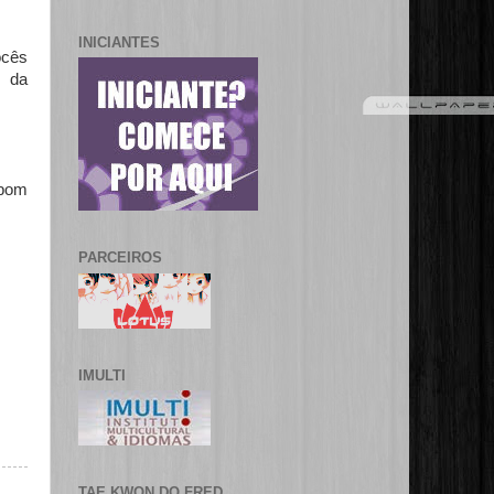
INICIANTES
ocês
o da
 bom
PARCEIROS
IMULTI
TAE KWON DO FRED