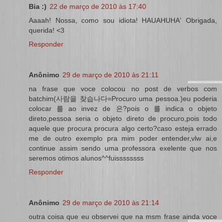
Bia :)
22 de março de 2010 às 17:40
Aaaah! Nossa, como sou idiota! HAUAHUHA' Obrigada,
querida! <3
Responder
Anônimo
29 de março de 2010 às 21:11
na frase que voce colocou no post de verbos com
batchim(사람을 찾습나다=Procuro uma pessoa.)eu poderia
colocar 를 ao invez de 은?pois o 를 indica o objeto
direto,pessoa seria o objeto direto de procuro,pois todo
aquele que procura procura algo certo?caso esteja errado
me de outro exemplo pra mim poder entender,vlw ai,e
continue assim sendo uma professora exelente que nos
seremos otimos alunos^^fuissssssss
Responder
Anônimo
29 de março de 2010 às 21:14
outra coisa que eu observei que na msm frase ainda voce