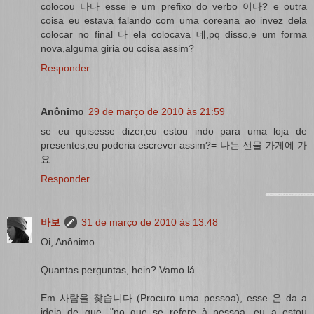
colocou 나다 esse e um prefixo do verbo 이다? e outra
coisa eu estava falando com uma coreana ao invez dela
colocar no final 다 ela colocava 데,pq disso,e um forma
nova,alguma giria ou coisa assim?
Responder
Anônimo
29 de março de 2010 às 21:59
se eu quisesse dizer,eu estou indo para uma loja de
presentes,eu poderia escrever assim?= 나는 선물 가게에 가
요
Responder
바보
31 de março de 2010 às 13:48
Oi, Anônimo.
Quantas perguntas, hein? Vamo lá.
Em 사람을 찾습니다 (Procuro uma pessoa), esse 은 da a
ideia de que, "no que se refere à pessoa, eu a estou