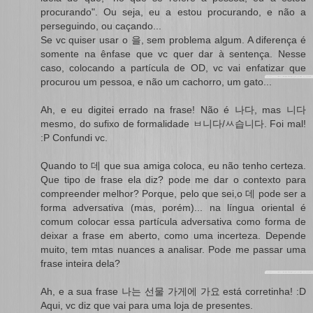
procurando". Ou seja, eu a estou procurando, e não a
perseguindo, ou caçando...
Se vc quiser usar o 을, sem problema algum. A diferença é
somente na ênfase que vc quer dar à sentença. Nesse
caso, colocando a partícula de OD, vc vai enfatizar que
procurou um pessoa, e não um cachorro, um gato...
Ah, e eu digitei errado na frase! Não é 나다, mas 니다
mesmo, do sufixo de formalidade ㅂ니다/ㅆ습니다. Foi mal!
:P Confundi vc.
Quando to 데 que sua amiga coloca, eu não tenho certeza.
Que tipo de frase ela diz? pode me dar o contexto para
compreender melhor? Porque, pelo que sei,o 데 pode ser a
forma adversativa (mas, porém)... na língua oriental é
comum colocar essa partícula adversativa como forma de
deixar a frase em aberto, como uma incerteza. Depende
muito, tem mtas nuances a analisar. Pode me passar uma
frase inteira dela?
Ah, e a sua frase 나는 선물 가게에 가요 está corretinha! :D
Aqui, vc diz que vai para uma loja de presentes.