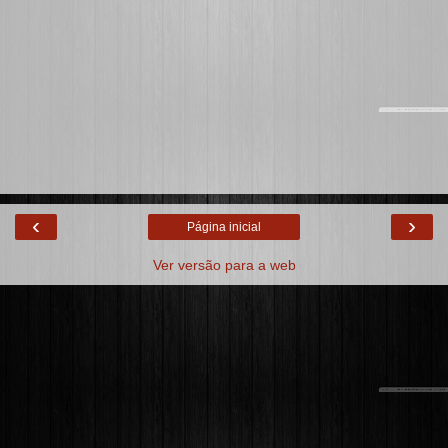
‹
›
Página inicial
Ver versão para a web