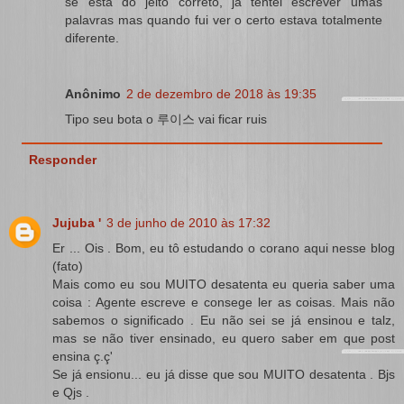
se está do jeito correto, já tentei escrever umas
palavras mas quando fui ver o certo estava totalmente
diferente.
Anônimo
2 de dezembro de 2018 às 19:35
Tipo seu bota o 루이스 vai ficar ruis
Responder
Jujuba '
3 de junho de 2010 às 17:32
Er ... Ois . Bom, eu tô estudando o corano aqui nesse blog
(fato)
Mais como eu sou MUITO desatenta eu queria saber uma
coisa : Agente escreve e consege ler as coisas. Mais não
sabemos o significado . Eu não sei se já ensinou e talz,
mas se não tiver ensinado, eu quero saber em que post
ensina ç.ç'
Se já ensionu... eu já disse que sou MUITO desatenta . Bjs
e Qjs .