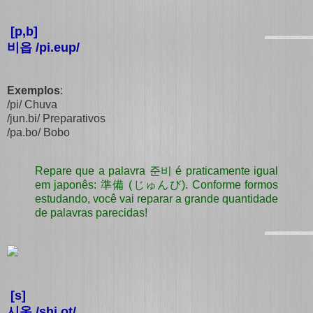
[p,b]
비읍 /pi.eup/
Exemplos
:
/pi/ Chuva
/jun.bi/ Preparativos
/pa.bo/ Bobo
Repare que a palavra
준비 é praticamente igual
em japonês: 準備 (じゅんび). Conforme formos
estudando, você vai reparar a grande quantidade
de palavras parecidas!
[s]
시옷 /shi.ot/