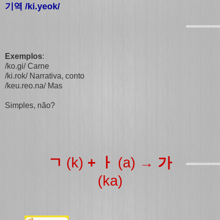
기역 /ki.yeok/
Exemplos
:
/ko.gi/ Carne
/ki.rok/ Narrativa, conto
/keu.reo.na/ Mas
Simples, não?
ㄱ
(k)
+ ㅏ
(a)
→ 가
(ka)