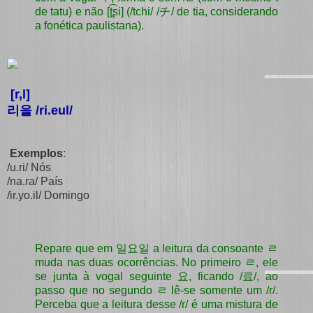
de tatu) e não
[ʈ͡ʂi] (/tchi/ /チ/ de tia, considerando
a fonética paulistana).
[r,l]
리을 /ri.eul/
Exemplos
:
/u.ri/ Nós
/na.ra/ País
/ir.yo.il/ Domingo
Repare que em 일요일 a leitura da consoante ㄹ
muda nas duas ocorrências. No primeiro ㄹ, ele
se junta à vogal seguinte 요, ficando /료/, ao
passo que no segundo ㄹ lê-se somente um /r/.
Perceba que a leitura desse /r/ é uma mistura de