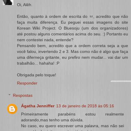
Oi, Alêh.
Então, quanto à ordem de escrita do ㅂ, acredito que não
faça muita diferença. Eu peguei essas imagens do site
Korean Wiki Project. O Bluesoju (um dos organizadores)
até postou alguns comentários acima do seu. :) Portanto eu
nem contestei nada, entende?
Pensando bem, acredito que a ordem correta seja a que
você falou, invertendo 2 e 3. Mas como não é algo que faça
uma diferneça gritante, eu prefiro nem mudar... vai dar um
trabalhão... hahaha! :P
Obrigada pelo toque!
Responder
Respostas
Ágatha Jenniffer
13 de janeiro de 2018 às 05:16
Primeiramente parabéns estou realmente
adorando,mas tenho uma dúvida.
No caso, eu quero escrever uma palavra, mas não sei