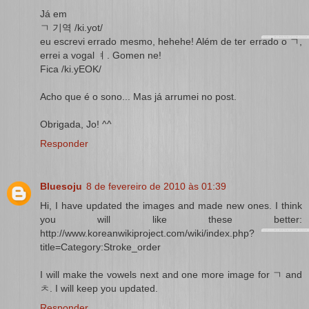
Já em
ㄱ 기역 /ki.yot/
eu escrevi errado mesmo, hehehe! Além de ter errado o ㄱ,
errei a vogal ㅕ. Gomen ne!
Fica /ki.yEOK/
Acho que é o sono... Mas já arrumei no post.
Obrigada, Jo! ^^
Responder
Bluesoju
8 de fevereiro de 2010 às 01:39
Hi, I have updated the images and made new ones. I think
you will like these better:
http://www.koreanwikiproject.com/wiki/index.php?
title=Category:Stroke_order
I will make the vowels next and one more image for ㄱ and
ㅊ. I will keep you updated.
Responder