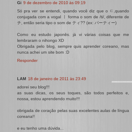
Gi
9 de dezembro de 2010 às 09:19
Só pra ver se entendi, quando você diz que o ㄷ,quando
conjugada com a vogal ㅣ forma o som de /ti/, diferente de
チ, então seria tipo o som de ティ?? (ex: パーティー)
Como eu estudo japonês. já vi várias coisas que me
lembraram o nihongo XD
Obrigada pelo blog, sempre quis aprender coreano, mas
nunca achei um site bom :D
Responder
LAM
18 de janeiro de 2011 às 23:49
adorei seu blog!!!
as suas dicas, os seus toques, são todos perfeitos e,
nossa, estou aprendendo muito!!!
obrigada de coração pelas suas excelentes aulas de língua
coreana!!
e eu tenho uma dúvida...