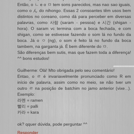
Então, o ㄴ e o ㅁ tem sons parecidos, mas nao sao iguais,
como o ん do nihongo. Essas 2 consoantes têm usos bem
distintos no coreano, como dá para perceber em diversas
palavras, como 사람 (saram - pessoa) e 시간 (shigan -
hora). O saram vc termina com a boca fechada, e com
shigan, como se estivesse fazendo o som lá no fundo da
boca. Já o ㅇ (ng), o som é feito lá no fundo da boca
tambem, na garganta já. É bem diferente do ㅁ.
São diferenças bem sutis, mas que fazem toda a diferença!
^^ bons estudos!
Guilherme: Olá! Mto obrigada pelo seu comentário!
Entao, o ㄹ é invariavelmente pronunciado como R em
início de palavra, assim como no meio, se não tver um
outro ㄹ na posição de batchim no jamo anterior (vixe...).
Exemplo:
라멘 = ramen
빨리 = palli
카라 = kara
ok? qquer dúvida, pode perguntar ^^
Responder