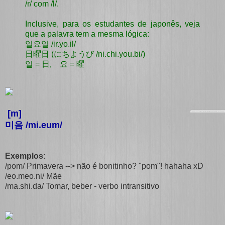
/r/ com /l/.
Inclusive, para os estudantes de japonês, veja
que a palavra tem a mesma lógica:
일요일 /ir.yo.il/
日曜日 (にちようび /ni.chi.you.bi/)
일 = 日, 요 = 曜
[m]
미음 /mi.eum/
Exemplos
:
/pom/ Primavera --> não é bonitinho? "pom"! hahaha xD
/eo.meo.ni/ Mãe
/ma.shi.da/ Tomar, beber - verbo intransitivo