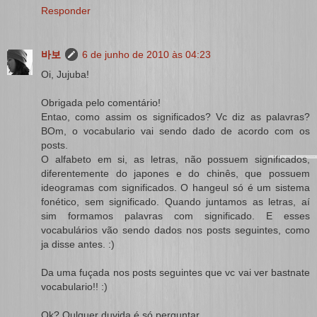
Responder
바보
6 de junho de 2010 às 04:23
Oi, Jujuba!
Obrigada pelo comentário!
Entao, como assim os significados? Vc diz as palavras?
BOm, o vocabulario vai sendo dado de acordo com os
posts.
O alfabeto em si, as letras, não possuem significados,
diferentemente do japones e do chinês, que possuem
ideogramas com significados. O hangeul só é um sistema
fonético, sem significado. Quando juntamos as letras, aí
sim formamos palavras com significado. E esses
vocabulários vão sendo dados nos posts seguintes, como
ja disse antes. :)
Da uma fuçada nos posts seguintes que vc vai ver bastnate
vocabulario!! :)
Ok? Qulquer duvida é só perguntar.