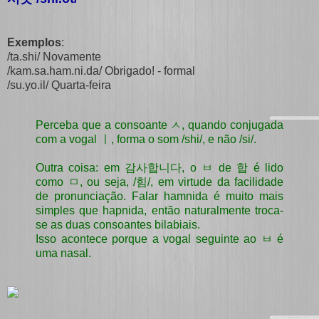
Exemplos
:
/ta.shi/ Novamente
/kam.sa.ham.ni.da/ Obrigado! - formal
/su.yo.il/ Quarta-feira
Perceba que a consoante ㅅ, quando conjugada
com a vogal ㅣ, forma o som /shi/, e não /si/.
Outra coisa: em 감사합니다, o ㅂ de 합 é lido
como ㅁ, ou seja, /힘/, em virtude da facilidade
de pronunciação. Falar hamnida é muito mais
simples que hapnida, então naturalmente troca-
se as duas consoantes bilabiais.
Isso acontece porque a vogal seguinte ao ㅂ é
uma nasal.