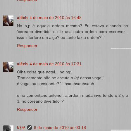
alêeh
4 de maio de 2010 às 16:48
No b,p é aquela ordem mesmo? Eu estava olhando no
'coreano divertido' e ele usa outra ordem para escrever...
isso interfere em algo? ou tanto faz a ordem?'-'
Responder
alêeh
4 de maio de 2010 às 17:31
Olha coisa que notei... no ng:
'Praticamente não se escuta o /g/ dessa vogal.'
é vogal ou consoante? '-' hsauhsauhsauh
e no comentario anterior, a ordem muda invertendo o 2 e o
3, no coreano divertido '-'
Responder
바보
8 de maio de 2010 às 03:18