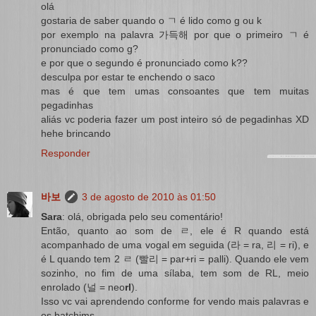
olá
gostaria de saber quando o ㄱ é lido como g ou k
por exemplo na palavra 가득해 por que o primeiro ㄱ é
pronunciado como g?
e por que o segundo é pronunciado como k??
desculpa por estar te enchendo o saco
mas é que tem umas consoantes que tem muitas
pegadinhas
aliás vc poderia fazer um post inteiro só de pegadinhas XD
hehe brincando
Responder
바보
3 de agosto de 2010 às 01:50
Sara
: olá, obrigada pelo seu comentário!
Então, quanto ao som de ㄹ, ele é R quando está
acompanhado de uma vogal em seguida (라 = ra, 리 = ri), e
é L quando tem 2 ㄹ (빨리 = par+ri = palli). Quando ele vem
sozinho, no fim de uma sílaba, tem som de RL, meio
enrolado (널 = neo
rl
).
Isso vc vai aprendendo conforme for vendo mais palavras e
os batchims.