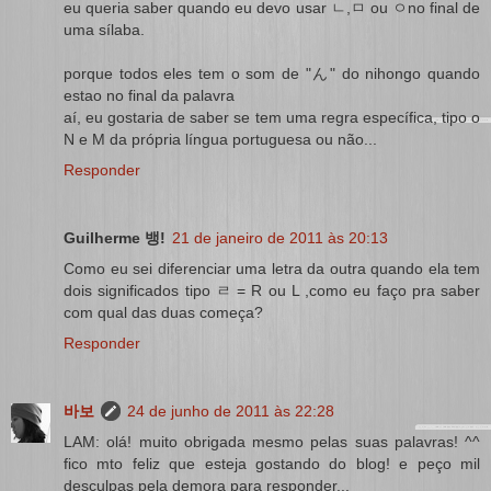
eu queria saber quando eu devo usar ㄴ,ㅁ ou ㅇno final de
uma sílaba.
porque todos eles tem o som de "ん" do nihongo quando
estao no final da palavra
aí, eu gostaria de saber se tem uma regra específica, tipo o
N e M da própria língua portuguesa ou não...
Responder
Guilherme 뱅!
21 de janeiro de 2011 às 20:13
Como eu sei diferenciar uma letra da outra quando ela tem
dois significados tipo ㄹ = R ou L ,como eu faço pra saber
com qual das duas começa?
Responder
바보
24 de junho de 2011 às 22:28
LAM: olá! muito obrigada mesmo pelas suas palavras! ^^
fico mto feliz que esteja gostando do blog! e peço mil
desculpas pela demora para responder...