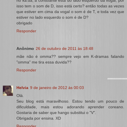
no ka.da, a consoante esta do lado esquerdo da vogal, por
isso tem o som de D, isso está certo? então todas as vezes
que estiver em cima da vogal o som é de T, e toda vez que
estiver no lado esquerdo o som é de D?
obrigado
Responder
Anônimo
26 de outubro de 2011 às 18:48
mãe não é omma?? sempre vejo em K-dramas falando
"omma" me tira essa duvida??
Responder
Helvia
9 de janeiro de 2012 às 00:03
Olá.
Seu blog está maravilhoso. Estou tendo um pouco de
dificuldade, mais estou adorando aprender coreano.
Gostaria de saber que hango substitui o "V".
Obrigada por ensina. XD
Responder