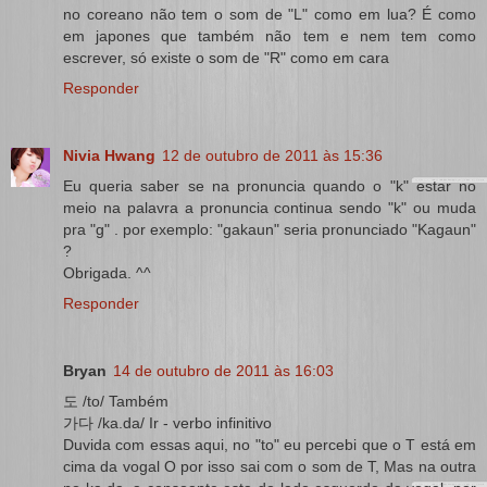
no coreano não tem o som de "L" como em lua? É como
em japones que também não tem e nem tem como
escrever, só existe o som de "R" como em cara
Responder
Nivia Hwang
12 de outubro de 2011 às 15:36
Eu queria saber se na pronuncia quando o "k" estar no
meio na palavra a pronuncia continua sendo "k" ou muda
pra "g" . por exemplo: "gakaun" seria pronunciado "Kagaun"
?
Obrigada. ^^
Responder
Bryan
14 de outubro de 2011 às 16:03
도 /to/ Também
가다 /ka.da/ Ir - verbo infinitivo
Duvida com essas aqui, no "to" eu percebi que o T está em
cima da vogal O por isso sai com o som de T, Mas na outra