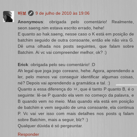
바보
9 de julho de 2010 às 19:06
Anonymous
: obrigada pelo comentário! Realmente,
seon.saeng.nim estava escrito errado, hehe!
E quanto ao hak.saeng, nesse caso o K está em posição de
batchim seguido de outra consoante, então ele não vira G.
Dê uma olhada nos posts seguintes, que falam sobre
Batchim. Aí vc vai compreender melhor, ok? :)
Erick
: obrigada pelo seu comentário! :D
Ah legal que joga jogo coreano, hehe. Agora, aprendendo a
ler, pelo menos vai conseguir identificar algumas coisas,
né? Depois vai aprendendo a gramática e tal. :)
Quanto a essa diferença do ㅂ, que é tanto P quanto B, é o
seguinte: lê-se P quando ela vem no começo da palavra, e
B quando vem no meio. Mas quando ela está em posição
de batchim e vem seguido de uma consoante, ela continua
P. Vc vai ver isso com mais detalhes nos posts q falam
sobre Batchim, mais a seguir, blz? :)
Qualquer dúvida é só pergeuntar.
Responder