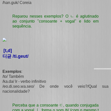
/han.guk/ Coreia
Reparou nesses exemplos? O ㄴ é aglutinado
ao conjunto "consoante + vogal" e lido em
sequência.
[t,d]
디귿 /ti.geut/
Exemplos
:
/to/ Também
/ka.da/ Ir - verbo infinitivo
/eo.di.seo.wa.seo/ De onde você veio?/Qual sua
nacionalidade?
Perceba que a consoante ㄷ, quando conjugada
com a vogal ㅣ, forma o som /ti/ (com o mesmo t