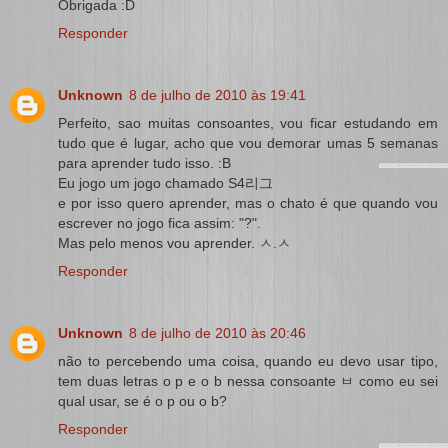
Obrigada :D
Responder
Unknown
8 de julho de 2010 às 19:41
Perfeito, sao muitas consoantes, vou ficar estudando em
tudo que é lugar, acho que vou demorar umas 5 semanas
para aprender tudo isso. :B
Eu jogo um jogo chamado S4리그
e por isso quero aprender, mas o chato é que quando vou
escrever no jogo fica assim: "?".
Mas pelo menos vou aprender. ㅅ.ㅅ
Responder
Unknown
8 de julho de 2010 às 20:46
não to percebendo uma coisa, quando eu devo usar tipo,
tem duas letras o p e o b nessa consoante ㅂ como eu sei
qual usar, se é o p ou o b?
Responder