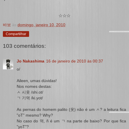
☆☆☆
바보
às
domingo, janeiro 10, 2010
Compartilhar
103 comentários:
Jo Nakashima
16 de janeiro de 2010 às 00:37
o/
Aileen, umas dúvidas!
Nos nomes destas:
ㅅ 시옷 /shi.ot/
ㄱ 기역 /ki.yot/
As pernas do homem palito (옷) não é um ㅅ? a leitura fica
"oT" mesmo? Why?
No caso do 역, ñ é um ㄱ na parte de baixo? Por que fica
"yoT"?