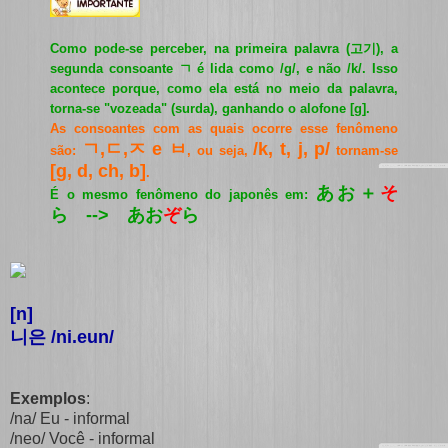
Como pode-se perceber, na primeira palavra (
고기
), a
segunda consoante ㄱ é lida como /g/, e não /k/. Isso
acontece porque, como ela está no meio da palavra,
torna-se "vozeada" (surda), ganhando o alofone [g].
As consoantes com as quais ocorre esse fenômeno
ㄱ,ㄷ,ㅈ e ㅂ
/k, t, j, p/
são:
, ou seja,
tornam-se
[g, d, ch, b]
.
あお＋
そ
É o mesmo fenômeno do japonês em:
ら --> あお
ぞ
ら
[n]
니은 /ni.eun/
Exemplos
:
/na/ Eu - informal
/neo/ Você - informal