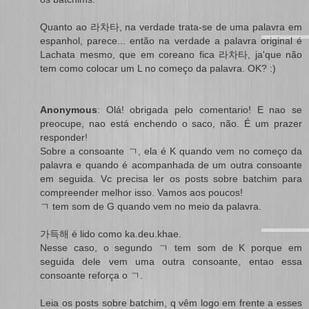
Quanto ao 라차타, na verdade trata-se de uma palavra em
espanhol, parece... então na verdade a palavra original é
Lachata mesmo, que em coreano fica 라차타, ja'que não
tem como colocar um L no começo da palavra. OK? :)
Anonymous
: Olá! obrigada pelo comentario! E nao se
preocupe, nao está enchendo o saco, não. É um prazer
responder!
Sobre a consoante ㄱ, ela é K quando vem no começo da
palavra e quando é acompanhada de um outra consoante
em seguida. Vc precisa ler os posts sobre batchim para
compreender melhor isso. Vamos aos poucos!
ㄱ tem som de G quando vem no meio da palavra.
가득해 é lido como ka.deu.khae.
Nesse caso, o segundo ㄱ tem som de K porque em
seguida dele vem uma outra consoante, entao essa
consoante reforça o ㄱ.
Leia os posts sobre batchim, q vêm logo em frente a esses