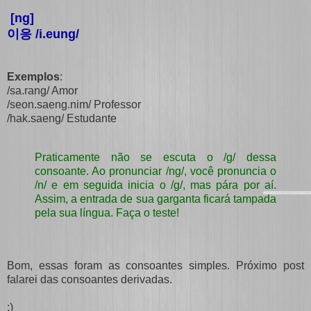
[ng]
이응 /i.eung/
Exemplos
:
/sa.rang/ Amor
/seon.saeng.nim/ Professor
/hak.saeng/ Estudante
Praticamente não se escuta o /g/ dessa
consoante. Ao pronunciar /ng/, você pronuncia o
/n/ e em seguida inicia o /g/, mas pára por aí.
Assim, a entrada de sua garganta ficará tampada
pela sua língua. Faça o teste!
Bom, essas foram as consoantes simples. Próximo post
falarei das consoantes derivadas.
:)