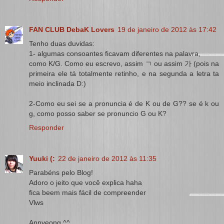
FAN CLUB DebaK Lovers
19 de janeiro de 2012 às 17:42
Tenho duas duvidas:
1- algumas consoantes ficavam diferentes na palavra,
como K/G. Como eu escrevo, assim ㄱ ou assim 가 (pois na
primeira ele tá totalmente retinho, e na segunda a letra ta
meio inclinada D:)
2-Como eu sei se a pronuncia é de K ou de G?? se é k ou
g, como posso saber se pronuncio G ou K?
Responder
Yuuki (:
22 de janeiro de 2012 às 11:35
Parabéns pelo Blog!
Adoro o jeito que você explica haha
fica beem mais fácil de compreender
Vlws
Annyeong ^^