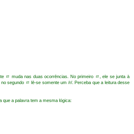
 ㄹ muda nas duas ocorrências. No primeiro ㄹ, ele se junta à
e no segundo ㄹ lê-se somente um /r/. Perceba que a leitura desse
ja que a palavra tem a mesma lógica: