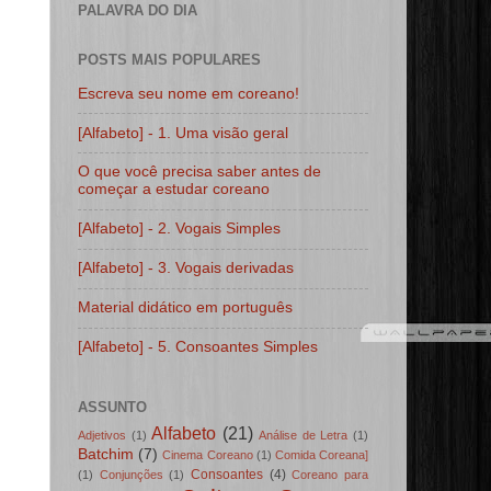
PALAVRA DO DIA
POSTS MAIS POPULARES
Escreva seu nome em coreano!
[Alfabeto] - 1. Uma visão geral
O que você precisa saber antes de
começar a estudar coreano
[Alfabeto] - 2. Vogais Simples
[Alfabeto] - 3. Vogais derivadas
Material didático em português
[Alfabeto] - 5. Consoantes Simples
ASSUNTO
Alfabeto
(21)
Adjetivos
(1)
Análise de Letra
(1)
Batchim
(7)
Cinema Coreano
(1)
Comida Coreana]
Consoantes
(4)
(1)
Conjunções
(1)
Coreano para