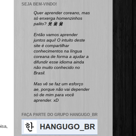
SEJA BEM-VINDO!
Quer aprender coreano, mas
só enxerga homenzinhos
palito?
옷 옺 웆
Então vamos aprender
juntos aqui! O intuito deste
site é compartilhar
conhecimentos na língua
coreana de forma a ajudar a
difundir esse idioma ainda
não muito conhecido no
Brasil.
Mas vê se faz um esforço
ae, porque não vai depender
só de mim para você
aprender. xD
FAÇA PARTE DO GRUPO HANGUGO_BR
isa,