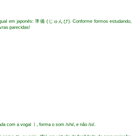
igual em japonês: 準備 (じゅんび). Conforme formos estudando,
vras parecidas!
 com a vogal ㅣ, forma o som /shi/, e não /si/.