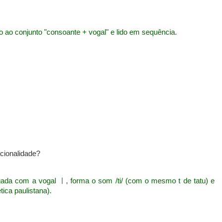
ao conjunto "consoante + vogal" e lido em sequência.
cionalidade?
ada com a vogal ㅣ, forma o som /ti/ (com o mesmo t de tatu) e
ética paulistana).