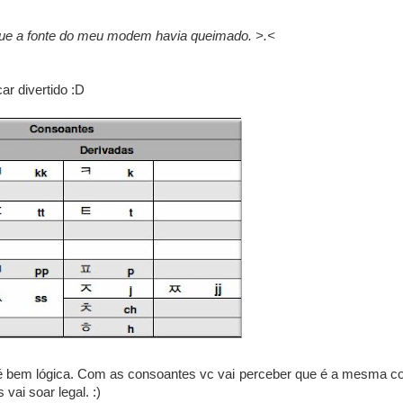
que a fonte do meu modem havia queimado. >.<
car divertido :D
 é bem lógica. Com as consoantes vc vai perceber que é a mesma co
vai soar legal. :)