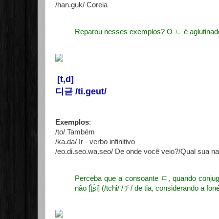
/han.guk/ Coreia
Reparou nesses exemplos? O ㄴ é aglutinado 
[t,d]
디귿 /ti.geut/
Exemplos
:
/to/ Também
/ka.da/ Ir - verbo infinitivo
/eo.di.seo.wa.seo/ De onde você veio?/Qual sua na
Perceba que a consoante ㄷ, quando conjug
não
[ʈ͡ʂi] (/tchi/ /チ/ de tia, considerando a fon