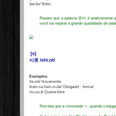
/pa.bo/ Bobo
Repare que a palavra
준비 é praticamente 
você vai reparar a grande quantidade de pala
[s]
시옷 /shi.ot/
Exemplos
:
/ta.shi/ Novamente
/kam.sa.ham.ni.da/ Obrigado! - formal
/su.yo.il/ Quarta-feira
Perceba que a consoante ㅅ, quando conjugada