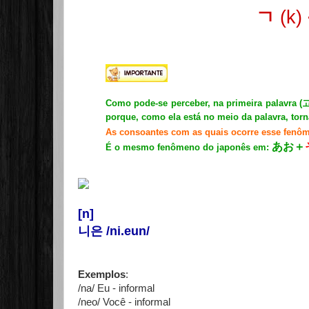
ㄱ
(k)
Como pode-se perceber, na primeira palavra (
porque, como ela está no meio da palavra, torn
As consoantes com as quais ocorre esse fenô
あお＋
É o mesmo fenômeno do japonês em:
[n]
니은 /ni.eun/
Exemplos
:
/na/ Eu - informal
/neo/ Você - informal