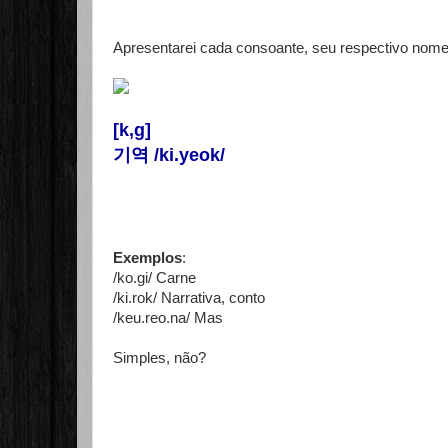
Apresentarei cada consoante, seu respectivo nome 
[k,g]
기역 /ki.yeok/
Exemplos
:
/ko.gi/ Carne
/ki.rok/ Narrativa, conto
/keu.reo.na/ Mas
Simples, não?