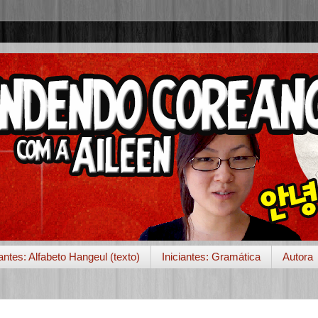
iantes: Alfabeto Hangeul (texto)
Iniciantes: Gramática
Autora