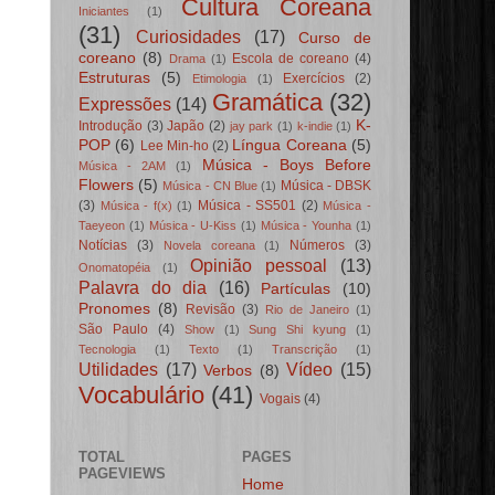
Cultura Coreana
Iniciantes
(1)
(31)
Curiosidades
(17)
Curso de
coreano
(8)
Escola de coreano
(4)
Drama
(1)
Estruturas
(5)
Exercícios
(2)
Etimologia
(1)
Gramática
(32)
Expressões
(14)
K-
Introdução
(3)
Japão
(2)
jay park
(1)
k-indie
(1)
POP
(6)
Língua Coreana
(5)
Lee Min-ho
(2)
Música - Boys Before
Música - 2AM
(1)
Flowers
(5)
Música - DBSK
Música - CN Blue
(1)
(3)
Música - SS501
(2)
Música - f(x)
(1)
Música -
Taeyeon
(1)
Música - U-Kiss
(1)
Música - Younha
(1)
Notícias
(3)
Números
(3)
Novela coreana
(1)
Opinião pessoal
(13)
Onomatopéia
(1)
Palavra do dia
(16)
Partículas
(10)
Pronomes
(8)
Revisão
(3)
Rio de Janeiro
(1)
São Paulo
(4)
Show
(1)
Sung Shi kyung
(1)
Tecnologia
(1)
Texto
(1)
Transcrição
(1)
Utilidades
(17)
Vídeo
(15)
Verbos
(8)
Vocabulário
(41)
Vogais
(4)
TOTAL
PAGES
PAGEVIEWS
Home