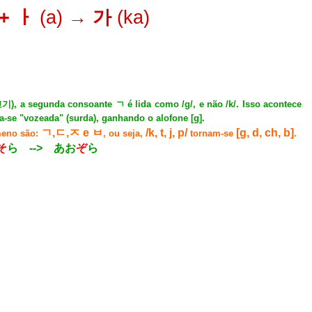
+ ㅏ
(a)
→ 가
(ka)
고기
), a segunda consoante ㄱ é lida como /g/, e não /k/. Isso acontece
a-se "vozeada" (surda), ganhando o alofone [g].
ㄱ,ㄷ,ㅈ e ㅂ
/k, t, j, p/
[g, d, ch, b]
meno são:
, ou seja,
tornam-se
.
そ
ら --> あお
ぞ
ら