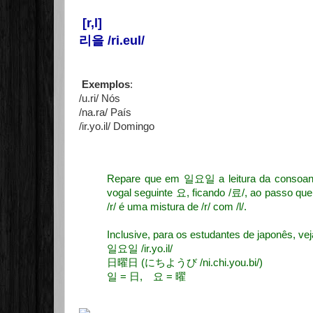
[r,l]
리을 /ri.eul/
Exemplos
:
/u.ri/ Nós
/na.ra/ País
/ir.yo.il/ Domingo
Repare que em 일요일 a leitura da consoante
vogal seguinte 요, ficando /료/, ao passo qu
/r/ é uma mistura de /r/ com /l/.
Inclusive, para os estudantes de japonês, ve
일요일 /ir.yo.il/
日曜日 (にちようび /ni.chi.you.bi/)
일 = 日, 요 = 曜