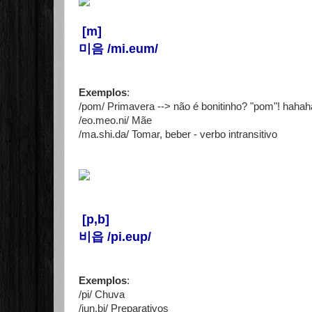
[m]
미음 /mi.eum/
Exemplos
:
/pom/ Primavera --> não é bonitinho? "pom"! haha
/eo.meo.ni/ Mãe
/ma.shi.da/ Tomar, beber - verbo intransitivo
[p,b]
비읍 /pi.eup/
Exemplos
:
/pi/ Chuva
/jun.bi/ Preparativos