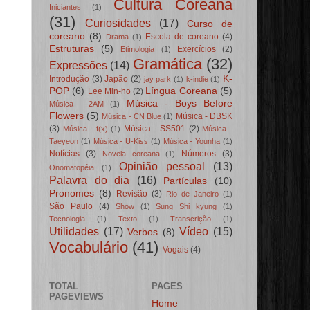
Cultura Coreana
Iniciantes
(1)
(31)
Curiosidades
(17)
Curso de
coreano
(8)
Escola de coreano
(4)
Drama
(1)
Estruturas
(5)
Exercícios
(2)
Etimologia
(1)
Gramática
(32)
Expressões
(14)
K-
Introdução
(3)
Japão
(2)
jay park
(1)
k-indie
(1)
POP
(6)
Língua Coreana
(5)
Lee Min-ho
(2)
Música - Boys Before
Música - 2AM
(1)
Flowers
(5)
Música - DBSK
Música - CN Blue
(1)
(3)
Música - SS501
(2)
Música - f(x)
(1)
Música -
Taeyeon
(1)
Música - U-Kiss
(1)
Música - Younha
(1)
Notícias
(3)
Números
(3)
Novela coreana
(1)
Opinião pessoal
(13)
Onomatopéia
(1)
Palavra do dia
(16)
Partículas
(10)
Pronomes
(8)
Revisão
(3)
Rio de Janeiro
(1)
São Paulo
(4)
Show
(1)
Sung Shi kyung
(1)
Tecnologia
(1)
Texto
(1)
Transcrição
(1)
Utilidades
(17)
Vídeo
(15)
Verbos
(8)
Vocabulário
(41)
Vogais
(4)
TOTAL
PAGES
PAGEVIEWS
Home