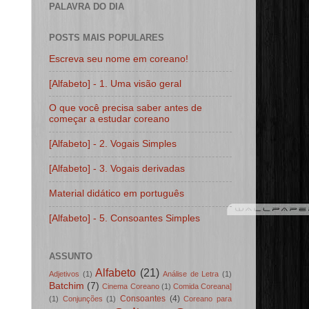
PALAVRA DO DIA
POSTS MAIS POPULARES
Escreva seu nome em coreano!
[Alfabeto] - 1. Uma visão geral
O que você precisa saber antes de
começar a estudar coreano
[Alfabeto] - 2. Vogais Simples
[Alfabeto] - 3. Vogais derivadas
Material didático em português
[Alfabeto] - 5. Consoantes Simples
ASSUNTO
Alfabeto
(21)
Adjetivos
(1)
Análise de Letra
(1)
Batchim
(7)
Cinema Coreano
(1)
Comida Coreana]
Consoantes
(4)
(1)
Conjunções
(1)
Coreano para