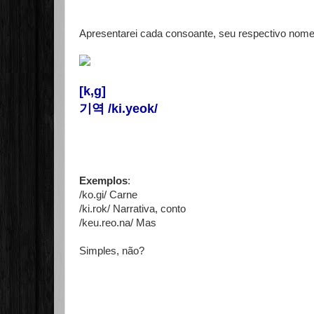
Apresentarei cada consoante, seu respectivo nome 
[k,g]
기역 /ki.yeok/
Exemplos
:
/ko.gi/ Carne
/ki.rok/ Narrativa, conto
/keu.reo.na/ Mas
Simples, não?