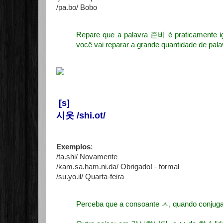
/pa.bo/ Bobo
Repare que a palavra
준비 é praticamente 
você vai reparar a grande quantidade de pala
[s]
시옷 /shi.ot/
Exemplos
:
/ta.shi/ Novamente
/kam.sa.ham.ni.da/ Obrigado! - formal
/su.yo.il/ Quarta-feira
Perceba que a consoante ㅅ, quando conjugada