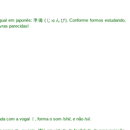
igual em japonês: 準備 (じゅんび). Conforme formos estudando,
vras parecidas!
 com a vogal ㅣ, forma o som /shi/, e não /si/.