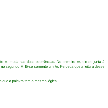
 ㄹ muda nas duas ocorrências. No primeiro ㄹ, ele se junta à
e no segundo ㄹ lê-se somente um /r/. Perceba que a leitura desse
ja que a palavra tem a mesma lógica: