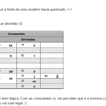
que a fonte do meu modem havia queimado. >.<
car divertido :D
 é bem lógica. Com as consoantes vc vai perceber que é a mesma co
vai soar legal. :)