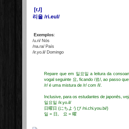
[r,l]
리을 /ri.eul/
Exemplos
:
/u.ri/ Nós
/na.ra/ País
/ir.yo.il/ Domingo
Repare que em 일요일 a leitura da consoante
vogal seguinte 요, ficando /료/, ao passo qu
/r/ é uma mistura de /r/ com /l/.
Inclusive, para os estudantes de japonês, ve
일요일 /ir.yo.il/
日曜日 (にちようび /ni.chi.you.bi/)
일 = 日, 요 = 曜