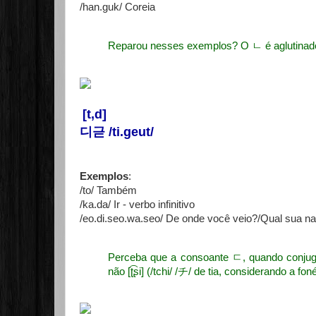
/han.guk/ Coreia
Reparou nesses exemplos? O ㄴ é aglutinado 
[t,d]
디귿 /ti.geut/
Exemplos
:
/to/ Também
/ka.da/ Ir - verbo infinitivo
/eo.di.seo.wa.seo/ De onde você veio?/Qual sua na
Perceba que a consoante ㄷ, quando conjug
não
[ʈ͡ʂi] (/tchi/ /チ/ de tia, considerando a fon