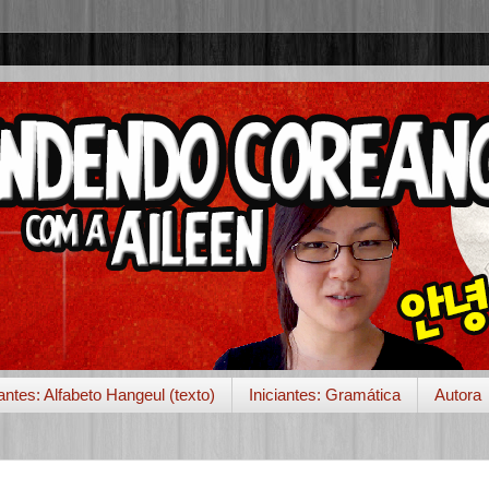
iantes: Alfabeto Hangeul (texto)
Iniciantes: Gramática
Autora