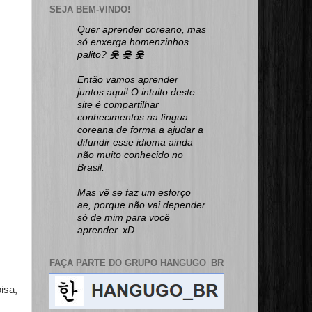
SEJA BEM-VINDO!
Quer aprender coreano, mas
só enxerga homenzinhos
palito?
옷 옺 웆
Então vamos aprender
juntos aqui! O intuito deste
site é compartilhar
conhecimentos na língua
coreana de forma a ajudar a
difundir esse idioma ainda
não muito conhecido no
Brasil.
Mas vê se faz um esforço
ae, porque não vai depender
só de mim para você
aprender. xD
FAÇA PARTE DO GRUPO HANGUGO_BR
isa,