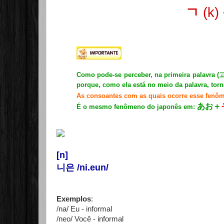
ㄱ
(k)
Como pode-se perceber, na primeira palavra (
porque, como ela está no meio da palavra, torn
As consoantes com as quais ocorre esse fenô
あお＋
É o mesmo fenômeno do japonês em:
[n]
니은 /ni.eun/
Exemplos
:
/na/ Eu - informal
/neo/ Você - informal