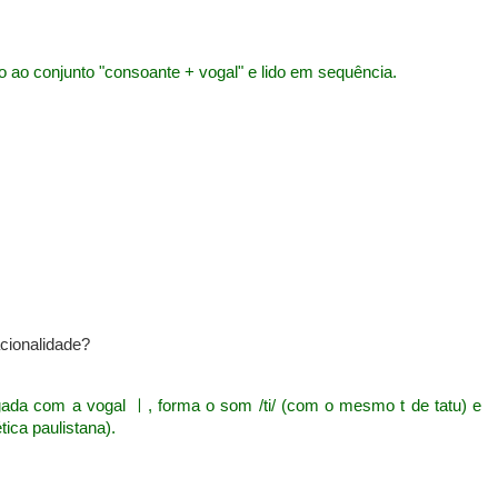
ao conjunto "consoante + vogal" e lido em sequência.
cionalidade?
ada com a vogal ㅣ, forma o som /ti/ (com o mesmo t de tatu) e
ética paulistana).