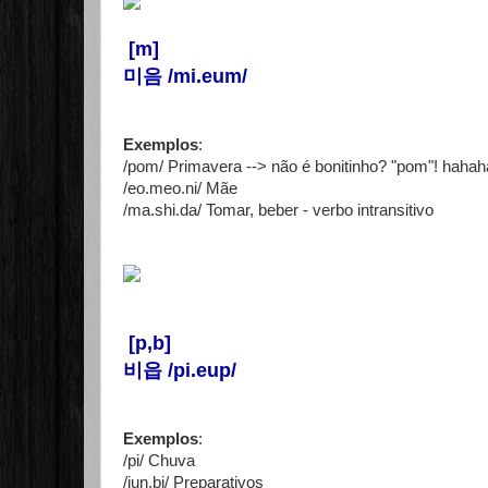
[m]
미음 /mi.eum/
Exemplos
:
/pom/ Primavera --> não é bonitinho? "pom"! haha
/eo.meo.ni/ Mãe
/ma.shi.da/ Tomar, beber - verbo intransitivo
[p,b]
비읍 /pi.eup/
Exemplos
:
/pi/ Chuva
/jun.bi/ Preparativos