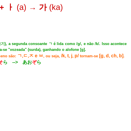
+ ㅏ
(a)
→ 가
(ka)
고기
), a segunda consoante ㄱ é lida como /g/, e não /k/. Isso acontece
a-se "vozeada" (surda), ganhando o alofone [g].
ㄱ,ㄷ,ㅈ e ㅂ
/k, t, j, p/
[g, d, ch, b]
meno são:
, ou seja,
tornam-se
.
そ
ら --> あお
ぞ
ら