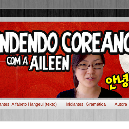
iantes: Alfabeto Hangeul (texto)
Iniciantes: Gramática
Autora