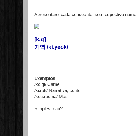
Apresentarei cada consoante, seu respectivo nome 
[k,g]
기역 /ki.yeok/
Exemplos
:
/ko.gi/ Carne
/ki.rok/ Narrativa, conto
/keu.reo.na/ Mas
Simples, não?