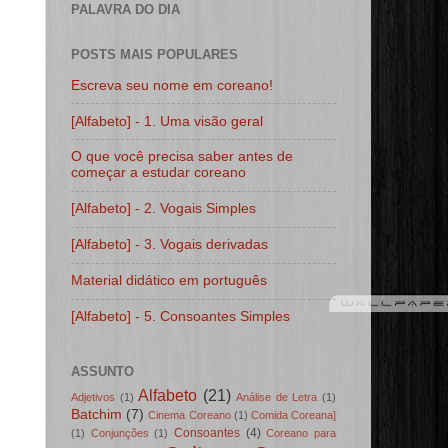
PALAVRA DO DIA
POSTS MAIS POPULARES
Escreva seu nome em coreano!
[Alfabeto] - 1. Uma visão geral
O que você precisa saber antes de
começar a estudar coreano
[Alfabeto] - 2. Vogais Simples
[Alfabeto] - 3. Vogais derivadas
Material didático em português
[Alfabeto] - 5. Consoantes Simples
ASSUNTO
Alfabeto
(21)
Adjetivos
(1)
Análise de Letra
(1)
Batchim
(7)
Cinema Coreano
(1)
Comida Coreana]
Consoantes
(4)
(1)
Conjunções
(1)
Coreano para