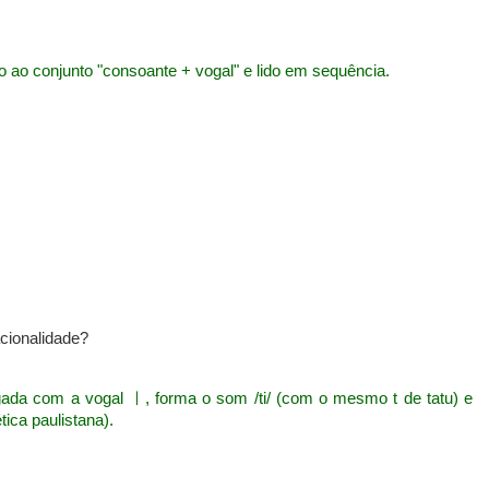
ao conjunto "consoante + vogal" e lido em sequência.
cionalidade?
ada com a vogal ㅣ, forma o som /ti/ (com o mesmo t de tatu) e
ética paulistana).