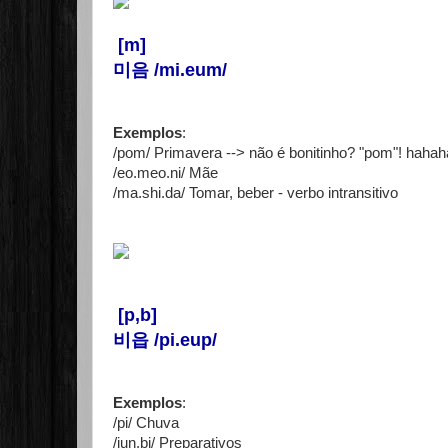
[m]
미음 /mi.eum/
Exemplos
:
/pom/ Primavera --> não é bonitinho? "pom"! haha
/eo.meo.ni/ Mãe
/ma.shi.da/ Tomar, beber - verbo intransitivo
[p,b]
비읍 /pi.eup/
Exemplos
:
/pi/ Chuva
/jun.bi/ Preparativos