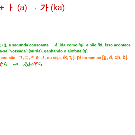
+ ㅏ
(a)
→ 가
(ka)
고기
), a segunda consoante ㄱ é lida como /g/, e não /k/. Isso acontece
a-se "vozeada" (surda), ganhando o alofone [g].
ㄱ,ㄷ,ㅈ e ㅂ
/k, t, j, p/
[g, d, ch, b]
meno são:
, ou seja,
tornam-se
.
そ
ら --> あお
ぞ
ら