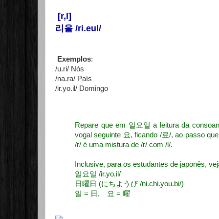
[r,l]
리을 /ri.eul/
Exemplos
:
/u.ri/ Nós
/na.ra/ País
/ir.yo.il/ Domingo
Repare que em 일요일 a leitura da consoante
vogal seguinte 요, ficando /료/, ao passo qu
/r/ é uma mistura de /r/ com /l/.
Inclusive, para os estudantes de japonês, ve
일요일 /ir.yo.il/
日曜日 (にちようび /ni.chi.you.bi/)
일 = 日, 요 = 曜