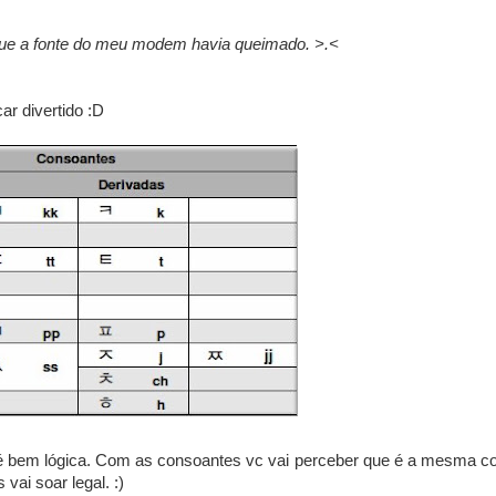
que a fonte do meu modem havia queimado. >.<
car divertido :D
 é bem lógica. Com as consoantes vc vai perceber que é a mesma co
vai soar legal. :)