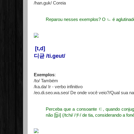
/han.guk/ Coreia
Reparou nesses exemplos? O ㄴ é aglutinado 
[t,d]
디귿 /ti.geut/
Exemplos
:
/to/ Também
/ka.da/ Ir - verbo infinitivo
/eo.di.seo.wa.seo/ De onde você veio?/Qual sua na
Perceba que a consoante ㄷ, quando conjug
não
[ʈ͡ʂi] (/tchi/ /チ/ de tia, considerando a fon