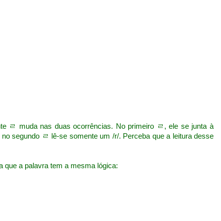
 ㄹ muda nas duas ocorrências. No primeiro ㄹ, ele se junta à
e no segundo ㄹ lê-se somente um /r/. Perceba que a leitura desse
ja que a palavra tem a mesma lógica: