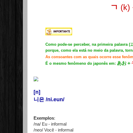
ㄱ
(k)
Como pode-se perceber, na primeira palavra (
porque, como ela está no meio da palavra, torn
As consoantes com as quais ocorre esse fenô
あお＋
É o mesmo fenômeno do japonês em:
[n]
니은 /ni.eun/
Exemplos
:
/na/ Eu - informal
/neo/ Você - informal