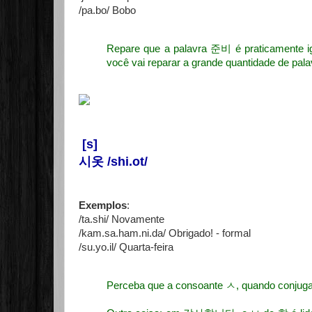
/pa.bo/ Bobo
Repare que a palavra
준비 é praticamente 
você vai reparar a grande quantidade de pala
[s]
시옷 /shi.ot/
Exemplos
:
/ta.shi/ Novamente
/kam.sa.ham.ni.da/ Obrigado! - formal
/su.yo.il/ Quarta-feira
Perceba que a consoante ㅅ, quando conjugada