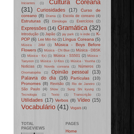
Cultura Coreana
Iniciantes
(1)
(31)
Curiosidades
(17)
Curso de
coreano
(8)
Escola de coreano
(4)
Drama
(1)
Estruturas
(5)
Exercícios
(2)
Etimologia
(1)
Gramática
(32)
Expressões
(14)
K-
Introdução
(3)
Japão
(2)
jay park
(1)
k-indie
(1)
POP
(6)
Língua Coreana
(5)
Lee Min-ho
(2)
Música - Boys Before
Música - 2AM
(1)
Flowers
(5)
Música - DBSK
Música - CN Blue
(1)
(3)
Música - SS501
(2)
Música - f(x)
(1)
Música -
Taeyeon
(1)
Música - U-Kiss
(1)
Música - Younha
(1)
Notícias
(3)
Números
(3)
Novela coreana
(1)
Opinião pessoal
(13)
Onomatopéia
(1)
Palavra do dia
(16)
Partículas
(10)
Pronomes
(8)
Revisão
(3)
Rio de Janeiro
(1)
São Paulo
(4)
Show
(1)
Sung Shi kyung
(1)
Tecnologia
(1)
Texto
(1)
Transcrição
(1)
Utilidades
(17)
Vídeo
(15)
Verbos
(8)
Vocabulário
(41)
Vogais
(4)
TOTAL
PAGES
PAGEVIEWS
Home