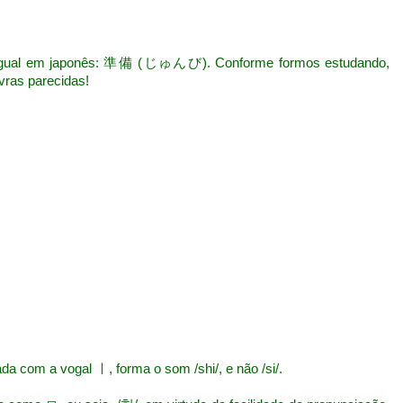
igual em japonês: 準備 (じゅんび). Conforme formos estudando,
vras parecidas!
 com a vogal ㅣ, forma o som /shi/, e não /si/.