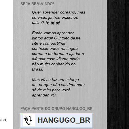
SEJA BEM-VINDO!
Quer aprender coreano, mas
só enxerga homenzinhos
palito?
옷 옺 웆
Então vamos aprender
juntos aqui! O intuito deste
site é compartilhar
conhecimentos na língua
coreana de forma a ajudar a
difundir esse idioma ainda
não muito conhecido no
Brasil.
Mas vê se faz um esforço
ae, porque não vai depender
só de mim para você
aprender. xD
FAÇA PARTE DO GRUPO HANGUGO_BR
isa,