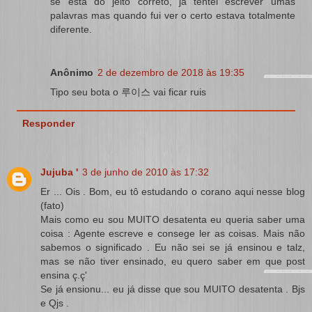
se está do jeito correto, já tentei escrever umas
palavras mas quando fui ver o certo estava totalmente
diferente.
Anônimo
2 de dezembro de 2018 às 19:35
Tipo seu bota o 루이스 vai ficar ruis
Responder
Jujuba '
3 de junho de 2010 às 17:32
Er ... Ois . Bom, eu tô estudando o corano aqui nesse blog
(fato)
Mais como eu sou MUITO desatenta eu queria saber uma
coisa : Agente escreve e consege ler as coisas. Mais não
sabemos o significado . Eu não sei se já ensinou e talz,
mas se não tiver ensinado, eu quero saber em que post
ensina ç.ç'
Se já ensionu... eu já disse que sou MUITO desatenta . Bjs
e Qjs .