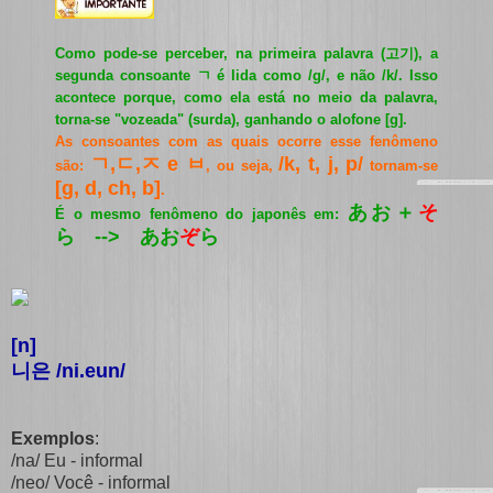
Como pode-se perceber, na primeira palavra (
고기
), a
segunda consoante ㄱ é lida como /g/, e não /k/. Isso
acontece porque, como ela está no meio da palavra,
torna-se "vozeada" (surda), ganhando o alofone [g].
As consoantes com as quais ocorre esse fenômeno
ㄱ,ㄷ,ㅈ e ㅂ
/k, t, j, p/
são:
, ou seja,
tornam-se
[g, d, ch, b]
.
あお＋
そ
É o mesmo fenômeno do japonês em:
ら --> あお
ぞ
ら
[n]
니은 /ni.eun/
Exemplos
:
/na/ Eu - informal
/neo/ Você - informal