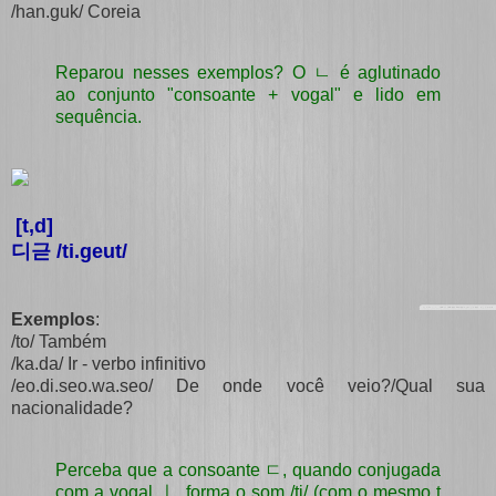
/han.guk/ Coreia
Reparou nesses exemplos? O ㄴ é aglutinado
ao conjunto "consoante + vogal" e lido em
sequência.
[t,d]
디귿 /ti.geut/
Exemplos
:
/to/ Também
/ka.da/ Ir - verbo infinitivo
/eo.di.seo.wa.seo/ De onde você veio?/Qual sua
nacionalidade?
Perceba que a consoante ㄷ, quando conjugada
com a vogal ㅣ, forma o som /ti/ (com o mesmo t