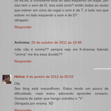
no ka.da, a consoante esta do lado esquerdo da vogal, por
isso tem o som de D, isso está certo? então todas as vezes
que estiver em cima da vogal o som é de T, e toda vez que
estiver no lado esquerdo o som é de D?
obrigado
Responder
Anônimo
26 de outubro de 2011 às 18:48
mãe não é omma?? sempre vejo em K-dramas falando
"omma" me tira essa duvida??
Responder
Helvia
9 de janeiro de 2012 às 00:03
Olá.
Seu blog está maravilhoso. Estou tendo um pouco de
dificuldade, mais estou adorando aprender coreano.
Gostaria de saber que hango substitui o "V".
Obrigada por ensina. XD
Responder