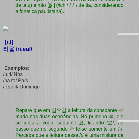
de tatu) e não
[ʈ͡ʂi] (/tchi/ /チ/ de tia, considerando
a fonética paulistana).
[r,l]
리을 /ri.eul/
Exemplos
:
/u.ri/ Nós
/na.ra/ País
/ir.yo.il/ Domingo
Repare que em 일요일 a leitura da consoante ㄹ
muda nas duas ocorrências. No primeiro ㄹ, ele
se junta à vogal seguinte 요, ficando /료/, ao
passo que no segundo ㄹ lê-se somente um /r/.
Perceba que a leitura desse /r/ é uma mistura de