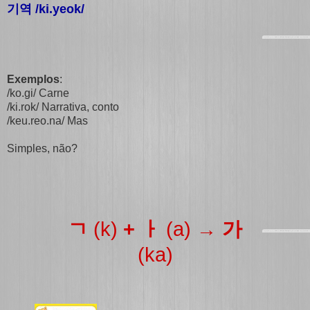
기역 /ki.yeok/
Exemplos
:
/ko.gi/ Carne
/ki.rok/ Narrativa, conto
/keu.reo.na/ Mas
Simples, não?
ㄱ
(k)
+ ㅏ
(a)
→ 가
(ka)