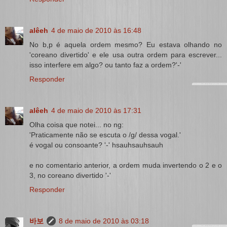
alêeh
4 de maio de 2010 às 16:48
No b,p é aquela ordem mesmo? Eu estava olhando no
'coreano divertido' e ele usa outra ordem para escrever...
isso interfere em algo? ou tanto faz a ordem?'-'
Responder
alêeh
4 de maio de 2010 às 17:31
Olha coisa que notei... no ng:
'Praticamente não se escuta o /g/ dessa vogal.'
é vogal ou consoante? '-' hsauhsauhsauh
e no comentario anterior, a ordem muda invertendo o 2 e o
3, no coreano divertido '-'
Responder
바보
8 de maio de 2010 às 03:18