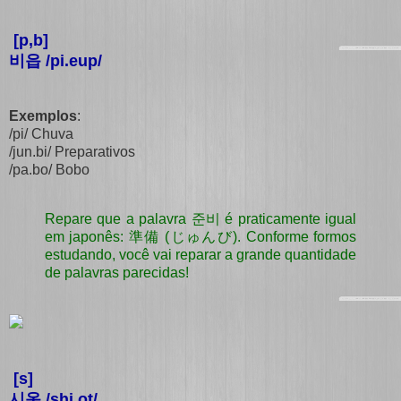
[p,b]
비읍 /pi.eup/
Exemplos
:
/pi/ Chuva
/jun.bi/ Preparativos
/pa.bo/ Bobo
Repare que a palavra
준비 é praticamente igual
em japonês: 準備 (じゅんび). Conforme formos
estudando, você vai reparar a grande quantidade
de palavras parecidas!
[s]
시옷 /shi.ot/