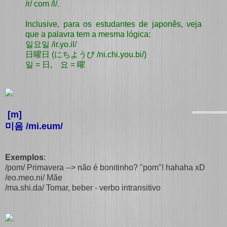
/r/ com /l/.
Inclusive, para os estudantes de japonês, veja
que a palavra tem a mesma lógica:
일요일 /ir.yo.il/
日曜日 (にちようび /ni.chi.you.bi/)
일 = 日, 요 = 曜
[m]
미음 /mi.eum/
Exemplos
:
/pom/ Primavera --> não é bonitinho? "pom"! hahaha xD
/eo.meo.ni/ Mãe
/ma.shi.da/ Tomar, beber - verbo intransitivo