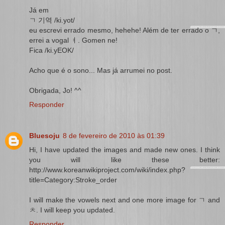
Já em
ㄱ 기역 /ki.yot/
eu escrevi errado mesmo, hehehe! Além de ter errado o ㄱ,
errei a vogal ㅕ. Gomen ne!
Fica /ki.yEOK/
Acho que é o sono... Mas já arrumei no post.
Obrigada, Jo! ^^
Responder
Bluesoju
8 de fevereiro de 2010 às 01:39
Hi, I have updated the images and made new ones. I think
you will like these better:
http://www.koreanwikiproject.com/wiki/index.php?
title=Category:Stroke_order
I will make the vowels next and one more image for ㄱ and
ㅊ. I will keep you updated.
Responder