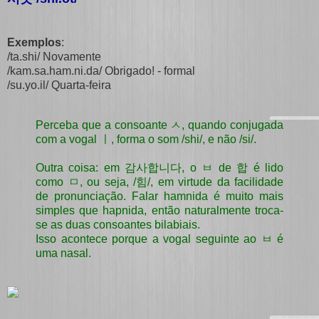
Exemplos
:
/ta.shi/ Novamente
/kam.sa.ham.ni.da/ Obrigado! - formal
/su.yo.il/ Quarta-feira
Perceba que a consoante ㅅ, quando conjugada
com a vogal ㅣ, forma o som /shi/, e não /si/.
Outra coisa: em 감사합니다, o ㅂ de 합 é lido
como ㅁ, ou seja, /힘/, em virtude da facilidade
de pronunciação. Falar hamnida é muito mais
simples que hapnida, então naturalmente troca-
se as duas consoantes bilabiais.
Isso acontece porque a vogal seguinte ao ㅂ é
uma nasal.