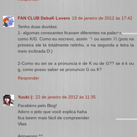
FAN CLUB DebaK Lovers
19 de janeiro de 2012 às 17:42
Tenho duas duvidas:
1- algumas consoantes ficavam diferentes na palavra,
como K/G. Como eu escrevo, assim ㄱ ou assim 가 (pois na
primeira ele tá totalmente retinho, e na segunda a letra ta
meio inclinada D:)
2-Como eu sei se a pronuncia é de K ou de G?? se é k ou
g, como posso saber se pronuncio G ou K?
Responder
Yuuki (:
22 de janeiro de 2012 às 11:35
Parabéns pelo Blog!
Adoro o jeito que você explica haha
fica beem mais fácil de compreender
Vlws
Annyeong ^^