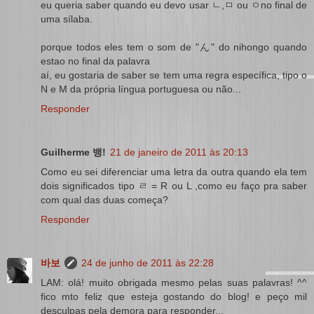
eu queria saber quando eu devo usar ㄴ,ㅁ ou ㅇno final de
uma sílaba.
porque todos eles tem o som de "ん" do nihongo quando
estao no final da palavra
aí, eu gostaria de saber se tem uma regra específica, tipo o
N e M da própria língua portuguesa ou não...
Responder
Guilherme 뱅!
21 de janeiro de 2011 às 20:13
Como eu sei diferenciar uma letra da outra quando ela tem
dois significados tipo ㄹ = R ou L ,como eu faço pra saber
com qual das duas começa?
Responder
바보
24 de junho de 2011 às 22:28
LAM: olá! muito obrigada mesmo pelas suas palavras! ^^
fico mto feliz que esteja gostando do blog! e peço mil
desculpas pela demora para responder...