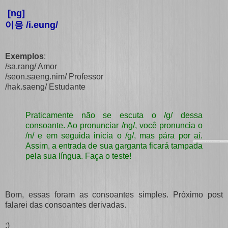
[ng]
이응 /i.eung/
Exemplos
:
/sa.rang/ Amor
/seon.saeng.nim/ Professor
/hak.saeng/ Estudante
Praticamente não se escuta o /g/ dessa
consoante. Ao pronunciar /ng/, você pronuncia o
/n/ e em seguida inicia o /g/, mas pára por aí.
Assim, a entrada de sua garganta ficará tampada
pela sua língua. Faça o teste!
Bom, essas foram as consoantes simples. Próximo post
falarei das consoantes derivadas.
:)