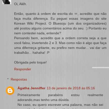
Oi, Alêh.
Então, quanto à ordem de escrita do ㅂ, acredito que não
faça muita diferença. Eu peguei essas imagens do site
Korean Wiki Project. O Bluesoju (um dos organizadores)
até postou alguns comentários acima do seu. :) Portanto eu
nem contestei nada, entende?
Pensando bem, acredito que a ordem correta seja a que
você falou, invertendo 2 e 3. Mas como não é algo que faça
uma diferneça gritante, eu prefiro nem mudar... vai dar um
trabalhão... hahaha! :P
Obrigada pelo toque!
Responder
Respostas
Ágatha Jenniffer
13 de janeiro de 2018 às 05:16
Primeiramente parabéns estou realmente
adorando,mas tenho uma dúvida.
No caso, eu quero escrever uma palavra, mas não sei