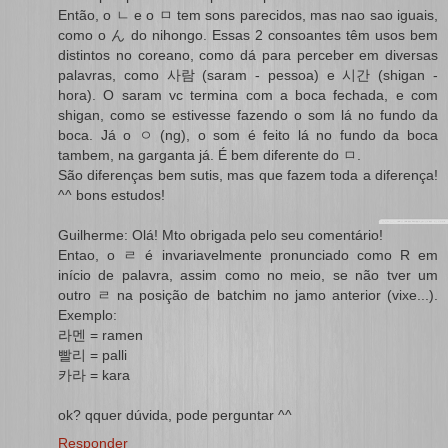
Então, o ㄴ e o ㅁ tem sons parecidos, mas nao sao iguais,
como o ん do nihongo. Essas 2 consoantes têm usos bem
distintos no coreano, como dá para perceber em diversas
palavras, como 사람 (saram - pessoa) e 시간 (shigan -
hora). O saram vc termina com a boca fechada, e com
shigan, como se estivesse fazendo o som lá no fundo da
boca. Já o ㅇ (ng), o som é feito lá no fundo da boca
tambem, na garganta já. É bem diferente do ㅁ.
São diferenças bem sutis, mas que fazem toda a diferença!
^^ bons estudos!
Guilherme: Olá! Mto obrigada pelo seu comentário!
Entao, o ㄹ é invariavelmente pronunciado como R em
início de palavra, assim como no meio, se não tver um
outro ㄹ na posição de batchim no jamo anterior (vixe...).
Exemplo:
라멘 = ramen
빨리 = palli
카라 = kara
ok? qquer dúvida, pode perguntar ^^
Responder