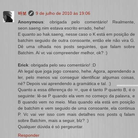
바보
9 de julho de 2010 às 19:06
Anonymous
: obrigada pelo comentário! Realmente,
seon.saeng.nim estava escrito errado, hehe!
E quanto ao hak.saeng, nesse caso o K está em posição de
batchim seguido de outra consoante, então ele não vira G.
Dê uma olhada nos posts seguintes, que falam sobre
Batchim. Aí vc vai compreender melhor, ok? :)
Erick
: obrigada pelo seu comentário! :D
Ah legal que joga jogo coreano, hehe. Agora, aprendendo a
ler, pelo menos vai conseguir identificar algumas coisas,
né? Depois vai aprendendo a gramática e tal. :)
Quanto a essa diferença do ㅂ, que é tanto P quanto B, é o
seguinte: lê-se P quando ela vem no começo da palavra, e
B quando vem no meio. Mas quando ela está em posição
de batchim e vem seguido de uma consoante, ela continua
P. Vc vai ver isso com mais detalhes nos posts q falam
sobre Batchim, mais a seguir, blz? :)
Qualquer dúvida é só pergeuntar.
Responder