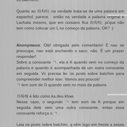
Quanto ao 라차타, na verdade trata-se de uma palavra em
espanhol, parece... então na verdade a palavra original é
Lachata mesmo, que em coreano fica 라차타, ja'que não
tem como colocar um L no começo da palavra. OK? :)
Anonymous
: Olá! obrigada pelo comentario! E nao se
preocupe, nao está enchendo o saco, não. É um prazer
responder!
Sobre a consoante ㄱ, ela é K quando vem no começo da
palavra e quando é acompanhada de um outra consoante
em seguida. Vc precisa ler os posts sobre batchim para
compreender melhor isso. Vamos aos poucos!
ㄱ tem som de G quando vem no meio da palavra.
가득해 é lido como ka.deu.khae.
Nesse caso, o segundo ㄱ tem som de K porque em
seguida dele vem uma outra consoante, entao essa
consoante reforça o ㄱ.
Leia os posts sobre batchim, q vêm logo em frente a esses