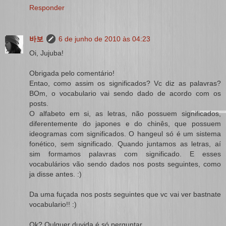
Responder
바보
6 de junho de 2010 às 04:23
Oi, Jujuba!
Obrigada pelo comentário!
Entao, como assim os significados? Vc diz as palavras?
BOm, o vocabulario vai sendo dado de acordo com os
posts.
O alfabeto em si, as letras, não possuem significados,
diferentemente do japones e do chinês, que possuem
ideogramas com significados. O hangeul só é um sistema
fonético, sem significado. Quando juntamos as letras, aí
sim formamos palavras com significado. E esses
vocabulários vão sendo dados nos posts seguintes, como
ja disse antes. :)
Da uma fuçada nos posts seguintes que vc vai ver bastnate
vocabulario!! :)
Ok? Qulquer duvida é só perguntar.