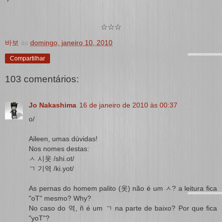
☆☆☆
바보
às
domingo, janeiro 10, 2010
Compartilhar
103 comentários:
Jo Nakashima
16 de janeiro de 2010 às 00:37
o/
Aileen, umas dúvidas!
Nos nomes destas:
ㅅ 시옷 /shi.ot/
ㄱ 기역 /ki.yot/
As pernas do homem palito (옷) não é um ㅅ? a leitura fica
"oT" mesmo? Why?
No caso do 역, ñ é um ㄱ na parte de baixo? Por que fica
"yoT"?