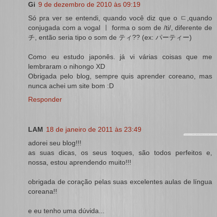
Gi
9 de dezembro de 2010 às 09:19
Só pra ver se entendi, quando você diz que o ㄷ,quando
conjugada com a vogal ㅣ forma o som de /ti/, diferente de
チ, então seria tipo o som de ティ?? (ex: パーティー)
Como eu estudo japonês. já vi várias coisas que me
lembraram o nihongo XD
Obrigada pelo blog, sempre quis aprender coreano, mas
nunca achei um site bom :D
Responder
LAM
18 de janeiro de 2011 às 23:49
adorei seu blog!!!
as suas dicas, os seus toques, são todos perfeitos e,
nossa, estou aprendendo muito!!!
obrigada de coração pelas suas excelentes aulas de língua
coreana!!
e eu tenho uma dúvida...