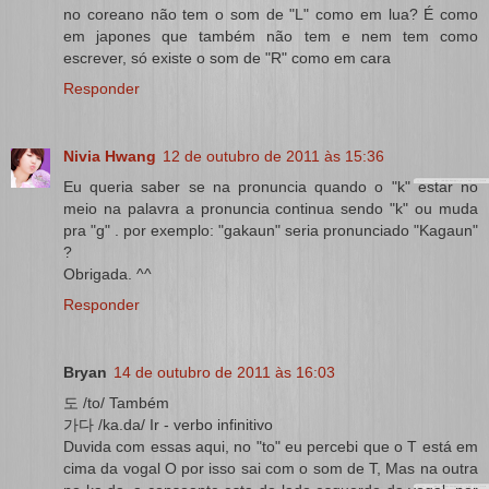
no coreano não tem o som de "L" como em lua? É como
em japones que também não tem e nem tem como
escrever, só existe o som de "R" como em cara
Responder
Nivia Hwang
12 de outubro de 2011 às 15:36
Eu queria saber se na pronuncia quando o "k" estar no
meio na palavra a pronuncia continua sendo "k" ou muda
pra "g" . por exemplo: "gakaun" seria pronunciado "Kagaun"
?
Obrigada. ^^
Responder
Bryan
14 de outubro de 2011 às 16:03
도 /to/ Também
가다 /ka.da/ Ir - verbo infinitivo
Duvida com essas aqui, no "to" eu percebi que o T está em
cima da vogal O por isso sai com o som de T, Mas na outra