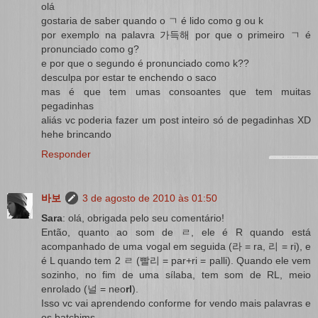
olá
gostaria de saber quando o ㄱ é lido como g ou k
por exemplo na palavra 가득해 por que o primeiro ㄱ é
pronunciado como g?
e por que o segundo é pronunciado como k??
desculpa por estar te enchendo o saco
mas é que tem umas consoantes que tem muitas
pegadinhas
aliás vc poderia fazer um post inteiro só de pegadinhas XD
hehe brincando
Responder
바보
3 de agosto de 2010 às 01:50
Sara
: olá, obrigada pelo seu comentário!
Então, quanto ao som de ㄹ, ele é R quando está
acompanhado de uma vogal em seguida (라 = ra, 리 = ri), e
é L quando tem 2 ㄹ (빨리 = par+ri = palli). Quando ele vem
sozinho, no fim de uma sílaba, tem som de RL, meio
enrolado (널 = neo
rl
).
Isso vc vai aprendendo conforme for vendo mais palavras e
os batchims.