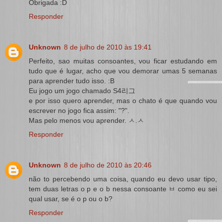
Obrigada :D
Responder
Unknown
8 de julho de 2010 às 19:41
Perfeito, sao muitas consoantes, vou ficar estudando em
tudo que é lugar, acho que vou demorar umas 5 semanas
para aprender tudo isso. :B
Eu jogo um jogo chamado S4리그
e por isso quero aprender, mas o chato é que quando vou
escrever no jogo fica assim: "?".
Mas pelo menos vou aprender. ㅅ.ㅅ
Responder
Unknown
8 de julho de 2010 às 20:46
não to percebendo uma coisa, quando eu devo usar tipo,
tem duas letras o p e o b nessa consoante ㅂ como eu sei
qual usar, se é o p ou o b?
Responder